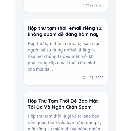
Oct 22, 2025
Hộp thư tạm thời: email riêng tư,
không spam dễ dàng hôm nay
Hộp thư tạm thời là gì và tại sao mọi
người lại sử dụng nó?Nói thẳng ra,
hầu hết chúng ta đều mệt mỏi khi
phải cung cấp email thật của mình
cho mọi đă...
Oct 21, 2025
Hộp Thư Tạm Thời Để Bảo Mật
Tối Đa Và Ngăn Chặn Spam
Hộp thư tạm thời là gì và tại sao bạn
nên quan tâm?Nếu bạn từng đăng ký
một công cụ miễn phí và bỗng nhiên