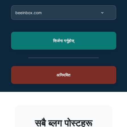
सबै ब्लग पोस्टहरू