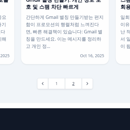
호 및 스팸 차단 빠르게
회용
중요
간단하게 Gmail 별칭 만들기받는 편지
일회
자기
함이 프로모션의 행렬처럼 느껴진다
이유
있다
면, 빠른 해결책이 있습니다: Gmail 별
난 
이해
칭을 만드세요. 이는 메시지를 정리하
서 
고 개인 정...
이 됩
 2025
Oct 16, 2025
1
2