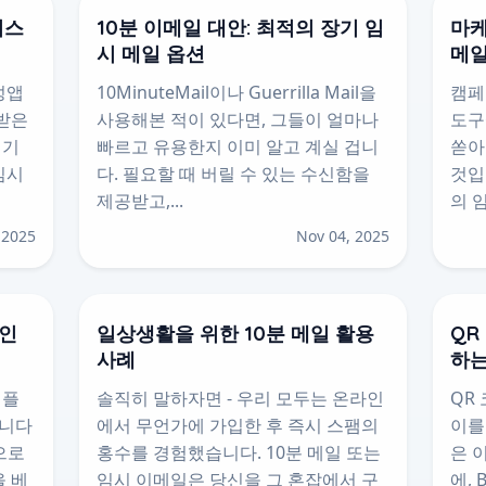
비스
10분 이메일 대안: 최적의 장기 임
마케
시 메일 옵션
메일
성앱
10MinuteMail이나 Guerrilla Mail을
캠페
 받은
사용해본 적이 있다면, 그들이 얼마나
도구
레기
빠르고 유용한지 이미 알고 계실 겁니
쏟아
임시
다. 필요할 때 버릴 수 있는 수신함을
것입
제공받고,...
의 임
 2025
Nov 04, 2025
개인
일상생활을 위한 10분 메일 활용
QR
사례
하는
 플
솔직히 말하자면 - 우리 모두는 온라인
QR
습니다
에서 무언가에 가입한 후 즉시 스팸의
이를
으로
홍수를 경험했습니다. 10분 메일 또는
은 
을 베
임시 이메일은 당신을 그 혼잡에서 구
에,