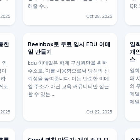
해줄 수...
QR 
 2025
Oct 28, 2025
통한
Beeinbox로 무료 임시 EDU 이메
일회
일 만들기
개인
스
 인
Edu 이메일은 학계 구성원만을 위한
일회
름이
주소로, 이를 사용함으로써 당신의 신
왜 
트하
뢰성을 높여줍니다. 이는 단순한 이메
의 
번거로
일 주소가 아닌 교육 커뮤니티만 접근
메일
할 수 있는...
메일박
 2025
Oct 22, 2025
호를
Gmail 별칭 만들기: 개인 정보 보
스팸