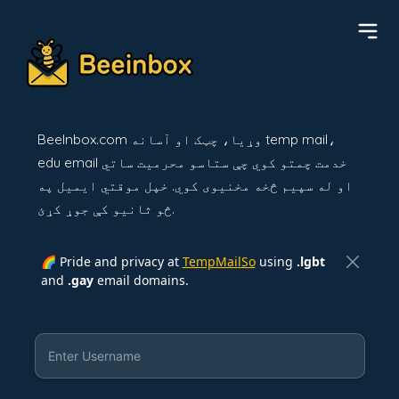
BeeInbox.com وړیا، چټک او آسانه temp mail،
edu email خدمت چمتو کوي چې ستاسو محرمیت ساتي
او له سپیم څخه مخنیوی کوي. خپل موقتي ایمیل په
څو ثانیو کې جوړ کړئ.
🌈 Pride and privacy at
TempMailSo
using
.lgbt
and
.gay
email domains.