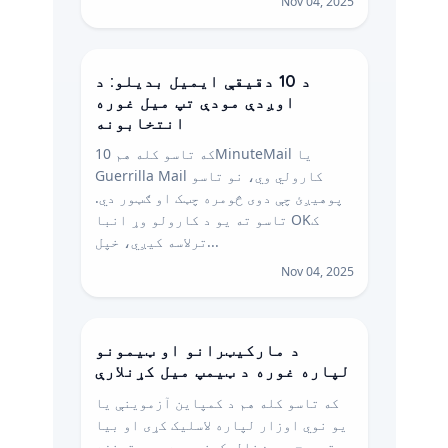
Nov 04, 2025
د 10 دقیقې ایمیل بدیلو: د
اوږدې مودې تپ میل غوره
انتخابونه
که تاسو کله هم 10MinuteMail یا
Guerrilla Mail کارولي وي، نو تاسو
پوهیږئ چې دوی څومره چټک او ګټور دي.
تاسو ته یو د کارولو وړ انبا OKک
ترلاسه کیږي، خپل...
Nov 04, 2025
د مارکیټرانو او ټیمونو
لپاره غوره د ټیمپ میل کړنلارې
که تاسو کله هم د کمپاین آزموینې یا
یو نوي اوزار لپاره لاسلیک کړی او بیا
د ترویج برېښنالیکونو سره سم ستونزه