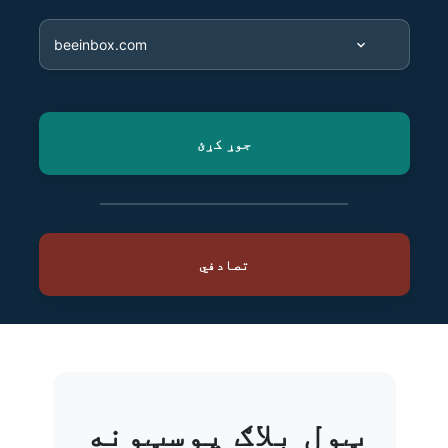
ټول بلاګ پوسټونه