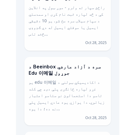
راځئ سپار ته ولرو - موږ ټول په انلاین
کې د څه لپاره ثبت نام کړی او سمدستي
د سپام سیلاب سره مخ شو. یو 10 دقیقې
ایمیل یا موقتي ایمیل له دې ګډوډۍ
څخه تاس...
Oct 28, 2025
د Beeinbox سره د آزاد عارضي
Edu 이메일 جوړول
یو edu 이메일 د اکاديميکي ټولنې د
غړو لپاره ځانګړی پتې دی، چې کله
تاسو دا استعمالوئ نو ستاسو اعتبار
زیاتوي. دا یوازې یوه عادي ایمیل پتې
نه ده؛ دا یوه...
Oct 28, 2025