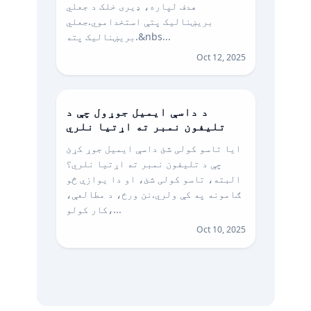
هدف لپاره، ډیری خلک د جعلي
بریښنالیک پتې استخداموي.جعلي
بریښنالیک پته.&nbs...
Oct 12, 2025
د داسې ایمیل جوړول چې د
تلیفون نمبر ته اړتیا نلري
ایا تاسو کولی شئ داسې ایمیل جوړ کړئ
چې د تلیفون نمبر ته اړتیا نلري؟
البته، تاسو کولی شئ، او دا یوازې څو
ګامونه په کې ولري. نن ورځ، د مطالعې،
کار کولو،...
Oct 10, 2025