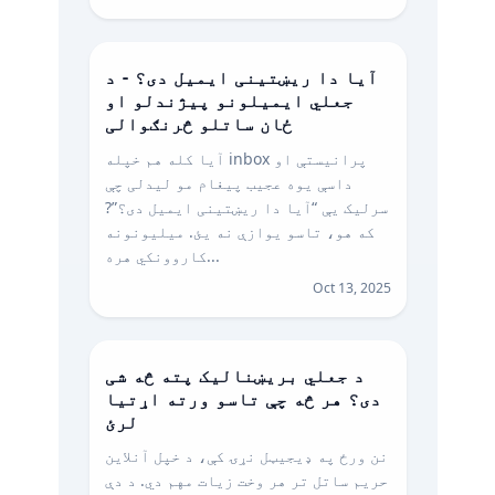
آیا دا ریښتینی ایمیل دی؟ - د
جعلي ایمیلونو پیژندلو او
ځان ساتلو څرنګوالی
آیا کله هم خپله inbox پرانیستې او
داسې یوه عجیب پیغام مو لیدلی چې
سرلیک یې “آیا دا ریښتینی ایمیل دی؟”?
که هو، تاسو یوازې نه یئ. میلیونونه
کاروونکي هره...
Oct 13, 2025
د جعلي بریښنالیک پته څه شی
دی؟ هر څه چې تاسو ورته اړتیا
لرئ
نن ورځ په ډیجیټل نړۍ کې، د خپل آنلاین
حریم ساتل تر هر وخت زیات مهم دي. د دې