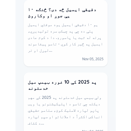
۱۰ دقیقې ایمیل څه دی؟ څنګه
یې جوړ او وکاروئ
یو ۱۰ دقیقې ایمیل یوه موقتي ایمیل
پتې ده چې په چټکۍ سره تولیدیږي،
پرته له ثبت یا پاسورډ. دا د کوم عادی
ایمیل په څیر کار کوي - تاسو پیغامونه
لیږل او تر...
Nov 05, 2025
په 2025 کې 10 غوره ټیمپ میل
خدمتونه
ولې ټیمپ میل خدمتونه په 2025 کې مهم
ديکله چې تاسو د اپلیکیشنونو یا ویب
پاڼو لپاره لاسلیک کوئ، ستاسو حقیقي
انباکس اکثراً د اعلاناتو او سپم لپاره
د کثاف...