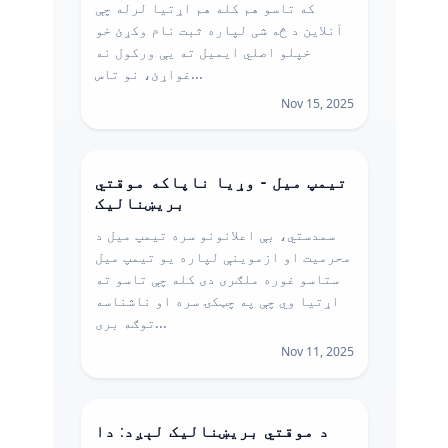
که تاسو هم کله هم اړتیا لرله چې
آنلاین د څه شی لپاره ثبت نام وکړئ خو
خپلو اصلي ایمیل ته یې ورکول نه
غواړئ، نو تاس...
Nov 15, 2025
تیمپ میل - وړیا ناپاکه موقتي
بریښنالیک
سمدستي، بې اعلانونو سره تیمپ میل د
محرمیت او ازموینې لپاره یو تیمپ میل
ستاسو غوره ملګری دی کله چې تاسو ته
اړتیا وي چې په چټکۍ سره او ناشناسه
توګه بری...
Nov 11, 2025
د موقتي بریښنالیک لېږد: دا