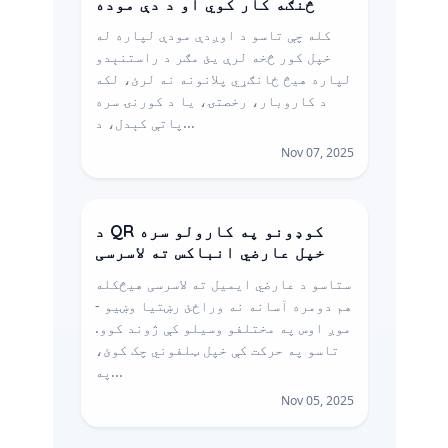
څنګه کار کوي او د دې موده
کله چې تاسو د اوږدې مودې لپاره له
خپل کور څخه لرې یئ مګر د راستنېدو
لپاره هیڅ ځانګړي پلانونه نه لرئ، لکه
د کاروبار، رخصتۍ، یا د کورنۍ سره
پاتې کېدل، د...
Nov 07, 2025
د QR کوډونو په کارولو سره
خپل عارضي انباکس ته لاسرسی
ستاسو د عارضي ایمیل ته لاسرسی هیڅکله
هم دومره آسانه نه وراځئ رښتیا وښیو -
موږ اوس په مختلفو وسیلو کې ژوند کوو.
تاسو په حرکت کې خپل ټل‍فوني چک کوئ،
په...
Nov 05, 2025