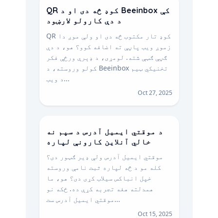
QR کوډ څه دی او د Beeinbox کې
د دې کارولو لارښود
QR کوډ تار مکتوب څه دی او ولې موږ دا
زموږ ویب پاڼې ته اضافه کوو؟ هو، د دې
ګڼې ګټې شته. لومړی، د ډېرې ورځې فکر
کولو وروسته، د Beeinbox تخنیکي ټیم
د ویب...
Oct 27, 2025
د موقتي ایمیل آدرس د سپم نه
خالي آنلاین کارونې لپاره
موقتي ایمیل آدرس ولې ډیر ګټور دی؟
کله مو د څه لپاره ثبت نامې وروسته
خپل انباکس سیلاب کړی دی؟ هو، ما
همدلته هغه تجربه کړې ده. ځکه نو
موقتي ایمیل آدرس ست...
Oct 15, 2025