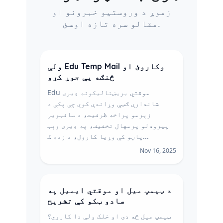
زموږ د وروستیو خبرونو او
مقالو سره تازه اوسئ.
ولې Edu Temp Mail وکاروئ او
څنګه یې جوړ کړو
Edu موقتي بریښنالیکونه ډیری
شاندارې ګټې وړاندې کوي چې پکې د
زېرمو پراخه ظرفیت، د سافټویر
پیرودلو پرمهال تخفیف، په ډیری وېب
پاڼو کې وړیا کارول، د زده ک...
Nov 16, 2025
د ټیمپ میل او موقتي ایمیل په
سادو ټکو کې تشریح
ټیمپ میل څه دی او خلک ولې دا کاروي؟