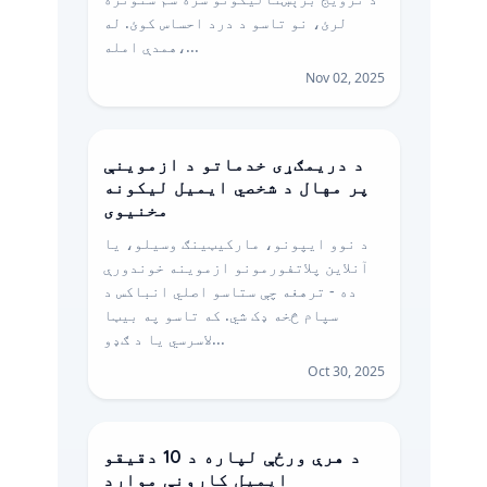
لرئ، نو تاسو د درد احساس کوئ. له
همدې امله،...
Nov 02, 2025
د دریمګړی خدماتو د ازموینې
پر مهال د شخصي ایمیل لیکونه
مخنیوی
د نوو ایپونو، مارکیټینګ وسیلو، یا
آنلاین پلاتفورمونو ازموینه خوندورې
ده - ترهغه چې ستاسو اصلي انباکس د
سپام څخه ډک شي. که تاسو په بیټا
لاسرسي یا د ګډو...
Oct 30, 2025
د هرې ورځې لپاره د 10 دقیقو
ایمیل کارونې موارد