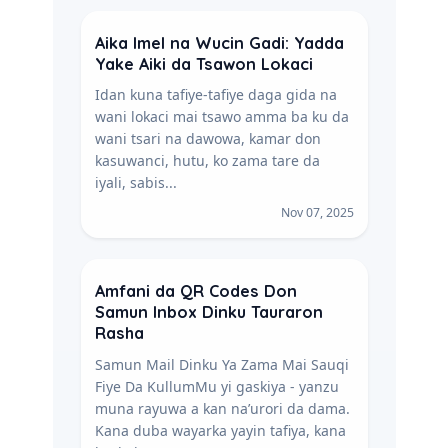
Aika Imel na Wucin Gadi: Yadda
Yake Aiki da Tsawon Lokaci
Idan kuna tafiye-tafiye daga gida na
wani lokaci mai tsawo amma ba ku da
wani tsari na dawowa, kamar don
kasuwanci, hutu, ko zama tare da
iyali, sabis...
Nov 07, 2025
Amfani da QR Codes Don
Samun Inbox Dinku Tauraron
Rasha
Samun Mail Dinku Ya Zama Mai Sauqi
Fiye Da KullumMu yi gaskiya - yanzu
muna rayuwa a kan na’urori da dama.
Kana duba wayarka yayin tafiya, kana