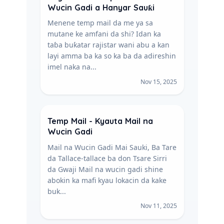
Wucin Gadi a Hanyar Sauƙi
Menene temp mail da me ya sa
mutane ke amfani da shi? Idan ka
taɓa buƙatar rajistar wani abu a kan
layi amma ba ka so ka ba da adireshin
imel naka na...
Nov 15, 2025
Temp Mail - Kyauta Mail na
Wucin Gadi
Mail na Wucin Gadi Mai Sauki, Ba Tare
da Tallace-tallace ba don Tsare Sirri
da Gwaji Mail na wucin gadi shine
abokin ka mafi kyau lokacin da kake
buk...
Nov 11, 2025