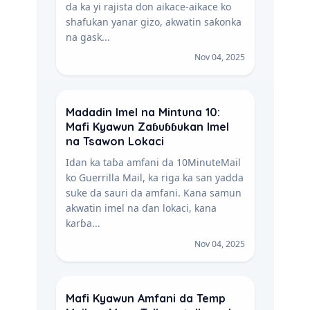
da ka yi rajista don aikace-aikace ko
shafukan yanar gizo, akwatin saƙonka
na gask...
Nov 04, 2025
Madadin Imel na Mintuna 10:
Mafi Kyawun Zaɓuɓɓukan Imel
na Tsawon Lokaci
Idan ka taɓa amfani da 10MinuteMail
ko Guerrilla Mail, ka riga ka san yadda
suke da sauri da amfani. Kana samun
akwatin imel na ɗan lokaci, kana
karɓa...
Nov 04, 2025
Mafi Kyawun Amfani da Temp