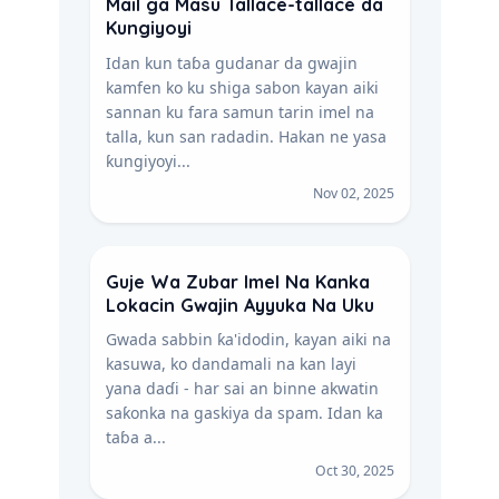
Mail ga Masu Tallace-tallace da
Kungiyoyi
Idan kun taɓa gudanar da gwajin
kamfen ko ku shiga sabon kayan aiki
sannan ku fara samun tarin imel na
talla, kun san radadin. Hakan ne yasa
ƙungiyoyi...
Nov 02, 2025
Guje Wa Zubar Imel Na Kanka
Lokacin Gwajin Ayyuka Na Uku
Gwada sabbin ƙa'idodin, kayan aiki na
kasuwa, ko dandamali na kan layi
yana daɗi - har sai an binne akwatin
saƙonka na gaskiya da spam. Idan ka
taɓa a...
Oct 30, 2025