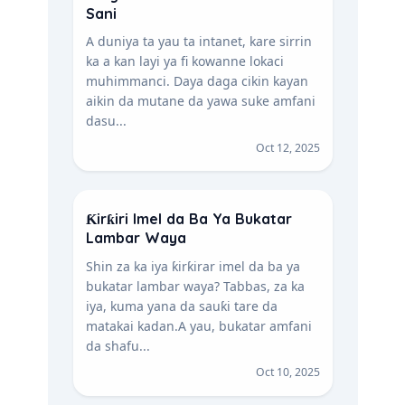
Sani
A duniya ta yau ta intanet, kare sirrin
ka a kan layi ya fi kowanne lokaci
muhimmanci. Daya daga cikin kayan
aikin da mutane da yawa suke amfani
dasu...
Oct 12, 2025
Ƙirƙiri Imel da Ba Ya Bukatar
Lambar Waya
Shin za ka iya ƙirƙirar imel da ba ya
bukatar lambar waya? Tabbas, za ka
iya, kuma yana da sauƙi tare da
matakai kadan. A yau, bukatar amfani
da shafu...
Oct 10, 2025