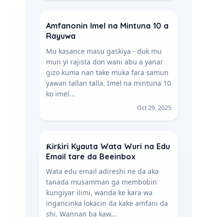
Amfanonin Imel na Mintuna 10 a
Rayuwa
Mu kasance masu gaskiya - duk mu
mun yi rajista don wani abu a yanar
gizo kuma nan take muka fara samun
yawan tallan talla. Imel na mintuna 10
ko imel...
Oct 29, 2025
Ƙirƙiri Kyauta Wata Wuri na Edu
Email tare da Beeinbox
Wata edu email adireshi ne da aka
tanada musamman ga membobin
ƙungiyar ilimi, wanda ke ƙara wa
ingancinka lokacin da kake amfani da
shi. Wannan ba kaw...