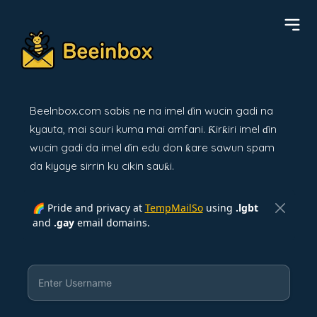
BeeInbox.com sabis ne na imel ɗin wucin gadi na
kyauta, mai sauri kuma mai amfani. Ƙirƙiri imel ɗin
wucin gadi da imel ɗin edu don ƙare sawun spam
da kiyaye sirrin ku cikin sauƙi.
🌈 Pride and privacy at
TempMailSo
using
.lgbt
and
.gay
email domains.