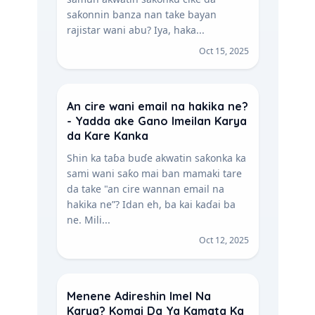
saƙonnin banza nan take bayan
rajistar wani abu? Iya, haka...
Oct 15, 2025
An cire wani email na hakika ne?
- Yadda ake Gano Imeilan Karya
da Kare Kanka
Shin ka taɓa buɗe akwatin saƙonka ka
sami wani saƙo mai ban mamaki tare
da take "an cire wannan email na
hakika ne”? Idan eh, ba kai kaɗai ba
ne. Mili...
Oct 12, 2025
Menene Adireshin Imel Na
Karya? Komai Da Ya Kamata Ka