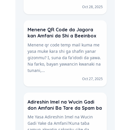
Oct 28, 2025
Menene QR Code da Jagora
kan Amfani da Shi a Beeinbox
Menene qr code temp mail kuma me
yasa muke ƙara shi ga shafin yanar
gizonmu? I, suna da fa'idodi da yawa.
Na farko, bayan yawancin kwanaki na
tunani,...
Oct 27, 2025
Adireshin Imel na Wucin Gadi
don Amfani Ba Tare da Spam ba
Me Yasa Adireshin Imel na Wucin
Gadi Yake da Amfani?Kuna taɓa
samun akwatin saƙonku cike da