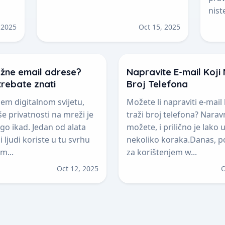
nist
 2025
Oct 15, 2025
ažne email adrese?
Napravite E-mail Koji 
trebate znati
Broj Telefona
em digitalnom svijetu,
Možete li napraviti e-mail 
še privatnosti na mreži je
traži broj telefona? Narav
go ikad. Jedan od alata
možete, i prilično je lako
 ljudi koriste u tu svrhu
nekoliko koraka. Danas, p
m...
za korištenjem w...
Oct 12, 2025
O