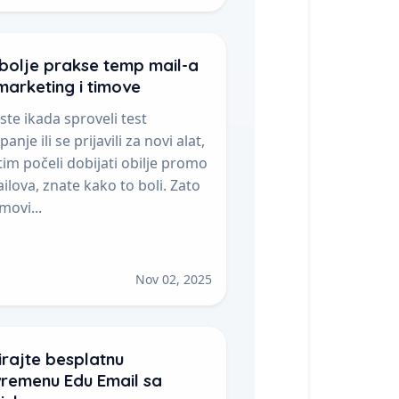
bolje prakse temp mail-a
marketing i timove
ste ikada sproveli test
anje ili se prijavili za novi alat,
tim počeli dobijati obilje promo
ilova, znate kako to boli. Zato
imovi...
Nov 02, 2025
irajte besplatnu
vremenu Edu Email sa