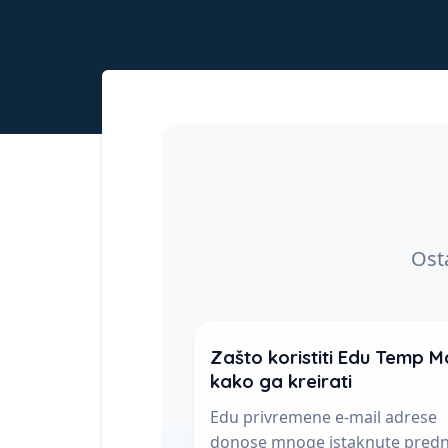
Osta
Zašto koristiti Edu Temp Ma
kako ga kreirati
Edu privremene e-mail adrese
donose mnoge istaknute predn