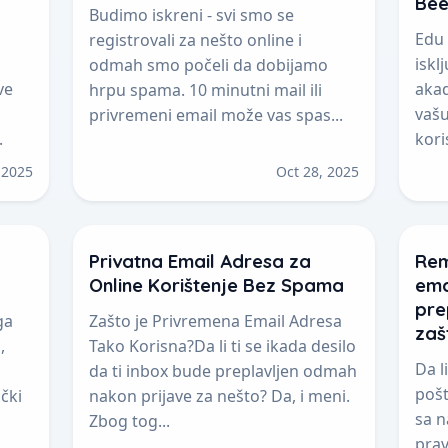
Bee
Budimo iskreni - svi smo se
Edu 
registrovali za nešto online i
iskl
odmah smo počeli da dobijamo
ve
akad
hrpu spama. 10 minutni mail ili
vašu
privremeni email može vas spas...
.
kori
 2025
Oct 28, 2025
Privatna Email Adresa za
Rem
Online Korištenje Bez Spama
ema
pre
ga
Zašto je Privremena Email Adresa
zašt
,
Tako Korisna?Da li ti se ikada desilo
Da l
da ti inbox bude preplavljen odmah
pošt
čki
nakon prijave za nešto? Da, i meni.
sa n
Zbog tog...
prav