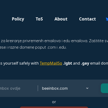
g
Policy
ToS
About
Contact
a kreiranje privremenih emailova i edu emailova. Zaštitite sv
ese i razne domene poput .com i .edu.
s yourself safely with
TempMailSo
.lgbt
and
.gay
email dom
or