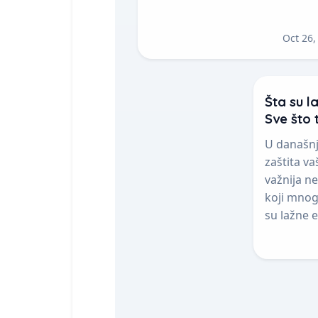
Oct 26,
Šta su l
Sve što 
U današnj
zaštita va
važnija ne
koji mnogi
su lažne e