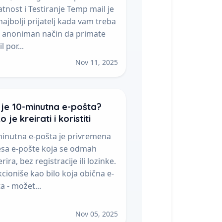
atnost i Testiranje Temp mail je
najbolji prijatelj kada vam treba
i anoniman način da primate
l por...
Nov 11, 2025
 je 10-minutna e-pošta?
 je kreirati i koristiti
inutna e-pošta je privremena
sa e-pošte koja se odmah
rira, bez registracije ili lozinke.
cioniše kao bilo koja obična e-
a - možet...
Nov 05, 2025