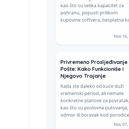
kao što su velika kapacitet za
pohranu, popusti prilikom
kupovine softvera, besplatna ko
Nov 16,
Privremeno Prosljeđivanje
Pošte: Kako Funkcioniše i
Njegovo Trajanje
Kada ste daleko od kuće duži
vremenski period, ali nemate
konkretne planove za povratak
kao što su poslovna putovanja,
odmor ili boravak kod porodice.
Nov 07,