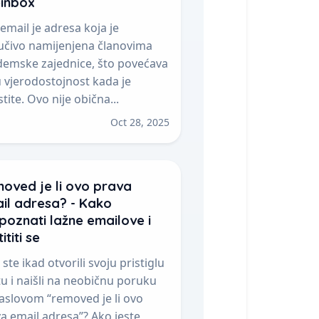
inbox
email je adresa koja je
jučivo namijenjena članovima
emske zajednice, što povećava
 vjerodostojnost kada je
stite. Ovo nije obična...
Oct 28, 2025
oved je li ovo prava
il adresa? - Kako
poznati lažne emailove i
ititi se
i ste ikad otvorili svoju pristiglu
u i naišli na neobičnu poruku
aslovom “removed je li ovo
a email adresa”? Ako jeste,