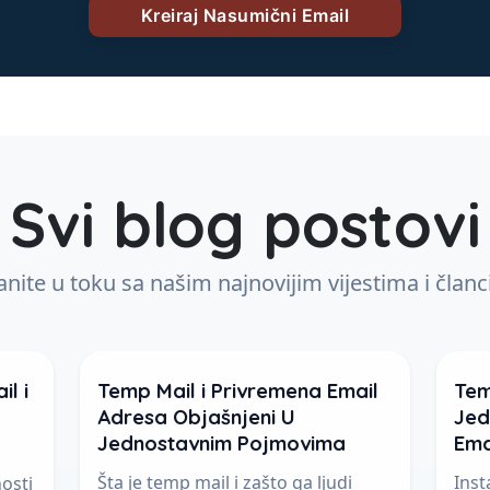
Svi blog postovi
nite u toku sa našim najnovijim vijestima i član
il i
Temp Mail i Privremena Email
Tem
Adresa Objašnjeni U
Jed
Jednostavnim Pojmovima
Ema
Šta je temp mail i zašto ga ljudi
Inst
osti