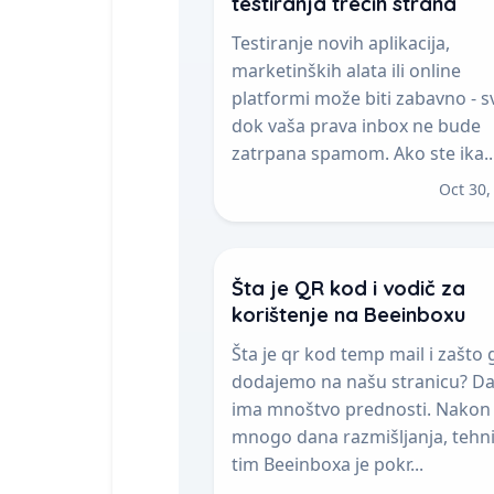
testiranja trećih strana
Testiranje novih aplikacija,
marketinških alata ili online
platformi može biti zabavno - s
dok vaša prava inbox ne bude
zatrpana spamom. Ako ste ika..
Oct 30,
Šta je QR kod i vodič za
korištenje na Beeinboxu
Šta je qr kod temp mail i zašto 
dodajemo na našu stranicu? Da
ima mnoštvo prednosti. Nakon
mnogo dana razmišljanja, tehni
tim Beeinboxa je pokr...