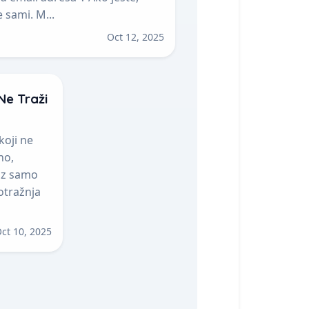
e sami. M...
Oct 12, 2025
Ne Traži
koji ne
no,
 uz samo
otražnja
ct 10, 2025