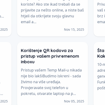
koriste? Ako ste ikad trebali da se
Priv
prijavite za nešto online, a niste baš
vaš 
htjeli da otkrijete svoju glavnu
brz 
...
email a...
emai
 2025
Nov 15, 2025
Korištenje QR kodova za
Šta
pristup vašem privremenom
Kako
inboxu
10-m
Pristup vašem Temp Mail-u nikada
adre
nije bio lakšiBudimo iskreni - sada
gene
,
živimo na više uređaja.
Funk
Provjeravate svoj telefon u
pošt
..
pokretu, otvarate laptop na p...
 2025
Nov 05, 2025