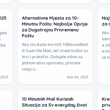
025
Alternativne Mjesta za 10-
Naj
Minutnu Poštu: Najbolje Opcije
za 
za Dugotrajnu Privremenu
Ako 
jete
Poštu
kamp
š
Ako ste ikada koristili 10MinuteMail
a za
ište
ili Guerrilla Mail, već znate koliko su
e-ma
brzi i praktični. Dobijate inbox za
se t
jednokratnu upotrebu, primate
svoju v...
 2025
Nov 04, 2025
10 Minutnih Mail Korisnih
Kre
Situacija za Sv everyday život
pri