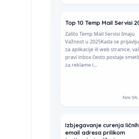
Top 10 Temp Mail Servisi 2
Zašto Temp Mail Servisi Imaju
Važnost u 2025Kada se prijavlju
za aplikacije ili web stranice, va
pravi inbox često postaje smetl
za reklame i...
Nov 04,
Izbjegavanje curenja ličnih
email adresa prilikom