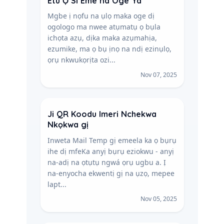
Etu Ọ Si Éme na Oge Ya
Mgbe ị nọfu na ụlọ maka oge dị
ogologo ma nwee atụmatụ ọ bụla
ichọta azụ, dịka maka azụmahịa,
ezumike, ma ọ bụ ịnọ na ndị ezinụlọ,
ọrụ nkwukọrịta ozi...
Nov 07, 2025
Ji QR Koodu Imeri Nchekwa
Nkọkwa gị
Inweta Mail Temp gị emeela ka ọ bụrụ
ihe dị mfeKa anyị bụrụ eziokwu - anyị
na-adị na ọtụtụ ngwá ọrụ ugbu a. Ị
na-enyocha ekwentị gị na ụzọ, mepee
lapt...
Nov 05, 2025