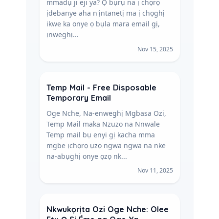
mmadụ ji eji ya? Ọ bụrụ na ị chọrọ
ịdebanye aha n'ịntanetị ma ị chọghị
ikwe ka onye ọ bụla mara email gị,
ịnweghị...
Nov 15, 2025
Temp Mail - Free Disposable
Temporary Email
Oge Nche, Na-enweghị Mgbasa Ozi,
Temp Mail maka Nzuzo na Nnwale
Temp mail bụ enyi gị kacha mma
mgbe ịchọrọ ụzọ ngwa ngwa na nke
na-abụghị onye ọzọ nk...
Nov 11, 2025
Nkwukọrịta Ozi Oge Nche: Olee