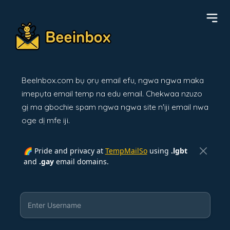
BeeInbox.com bụ ọrụ email efu, ngwa ngwa maka
imepụta email temp na edu email. Chekwaa nzuzo
gị ma gbochie spam ngwa ngwa site n'iji email nwa
oge dị mfe iji.
🌈 Pride and privacy at
TempMailSo
using
.lgbt
and
.gay
email domains.