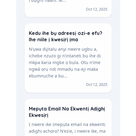
ị bụghị naanị. M...
Oct 12, 2025
Kedu ihe bụ adreesị ozi-e efu?
Ihe niile ị kwesịrị ịma
N’ụwa dijitalụ anyị nwere ugbu a,
ichebe nzuzo gị n’ịntanetị bụ ihe dị
mkpa karịa mgbe ọ bụla. Otu n’ime
ngwá ọrụ ndị mmadụ na-eji maka
ebumnuche a bụ...
Oct 12, 2025
Mepụta Email Na Ekwentị Adịghị
Ekwesịrị
Ị nwere ike ịmepụta email na ekwentị
adịghị achọrọ? N'ezie, ị nwere ike, ma