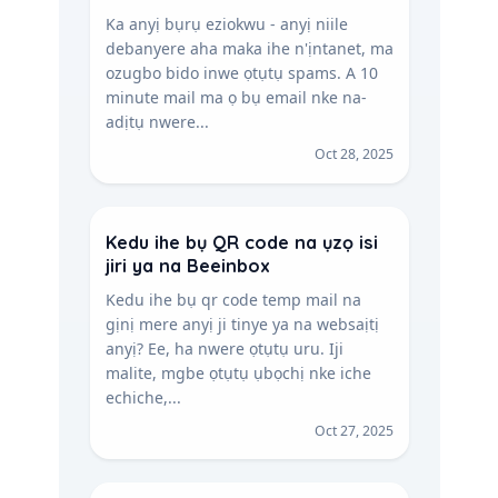
Ka anyị bụrụ eziokwu - anyị niile
debanyere aha maka ihe n'ịntanet, ma
ozugbo bido inwe ọtụtụ spams. A 10
minute mail ma ọ bụ email nke na-
adịtụ nwere...
Oct 28, 2025
Kedu ihe bụ QR code na ụzọ isi
jiri ya na Beeinbox
Kedu ihe bụ qr code temp mail na
gịnị mere anyị ji tinye ya na websaịtị
anyị? Ee, ha nwere ọtụtụ uru. Iji
malite, mgbe ọtụtụ ụbọchị nke iche
echiche,...
Oct 27, 2025