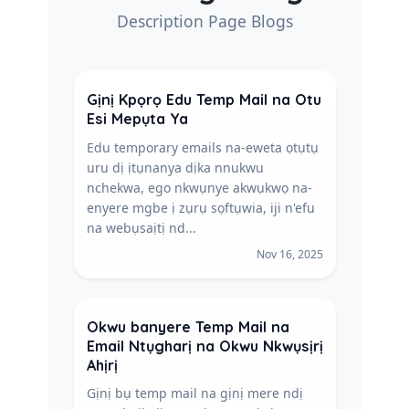
Description Page Blogs
Gịnị Kpọrọ Edu Temp Mail na Otu
Esi Mepụta Ya
Edu temporary emails na-eweta ọtụtụ
uru dị ịtụnanya dịka nnukwu
nchekwa, ego nkwụnye akwụkwọ na-
enyere mgbe ị zụrụ sọftụwia, iji n'efu
na webụsaịtị nd...
Nov 16, 2025
Okwu banyere Temp Mail na
Email Ntụgharị na Okwu Nkwụsịrị
Ahịrị
Gịnị bụ temp mail na gịnị mere ndị