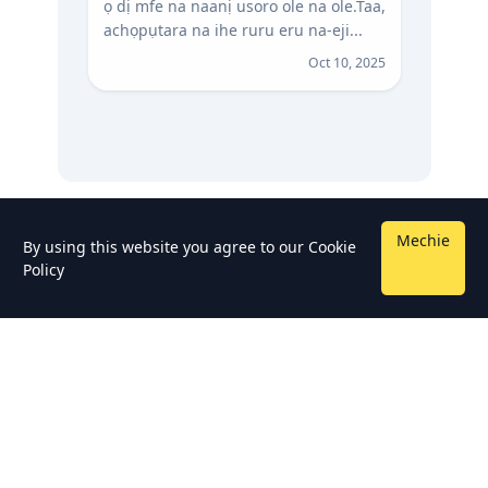
ọ dị mfe na naanị usoro ole na ole. Taa,
achọpụtara na ihe ruru eru na-eji...
Oct 10, 2025
Mechie
By using this website you agree to our
Cookie
Policy