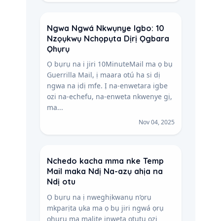
Ngwa Ngwá Nkwụnye Igbo: 10
Nzọụkwụ Nchọpụta Dịrị Ọgbara
Ọhụrụ
Ọ bụrụ na i jiri 10MinuteMail ma ọ bụ
Guerrilla Mail, ị maara otú ha si dị
ngwa na ịdị mfe. Ị na-enwetara igbe
ozi na-echefu, na-enweta nkwenye gị,
ma...
Nov 04, 2025
Nchedo kacha mma nke Temp
Mail maka Ndị Na-azụ ahịa na
Ndị otu
Ọ bụrụ na ị nweghịkwanụ n’ọrụ
mkparịta ụka ma ọ bụ jiri ngwá ọrụ
ọhụrụ ma malite inweta ọtụtụ ozi