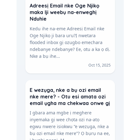
Adreesị Email nke Oge Njikọ
maka Iji weebụ na-enweghị
Nduhie
Kedu ihe na-eme Adreesị Email nke
Oge Njikọ ji bara uru?Ị nwetara
flooded inbox gị ozugbo emechara
ndebanye ndebanye? Ee, otu a ka ọ dị.
Nke a bụ ihe...
Oct 15, 2025
E wezụga, nke a bụ ozi email
nke mere? - Otu esi amata ozi
email ụgha ma chekwaa onwe gị
Ị gbara ama mgbe ị meghere
inyemaka gị wee chọta ozi na-atọ
egwu nwere isiokwu “e wezụga, nke a
bụ ozi email nke mere”? Ọ bụrụ na ee,