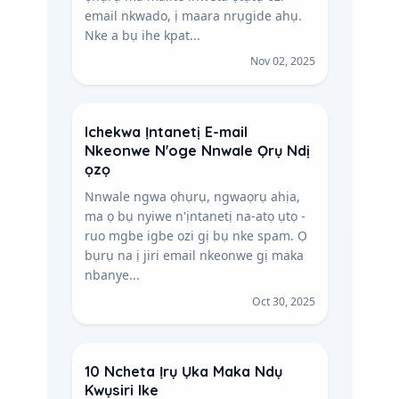
email nkwado, ị maara nrụgide ahụ.
Nke a bụ ihe kpat...
Nov 02, 2025
Ichekwa Ịntanetị E-mail
Nkeonwe N'oge Nnwale Ọrụ Ndị
ọzọ
Nnwale ngwa ọhụrụ, ngwaọrụ ahịa,
ma ọ bụ nyiwe n'ịntanetị na-atọ ụtọ -
ruo mgbe igbe ozi gị bụ nke spam. Ọ
bụrụ na ị jiri email nkeonwe gị maka
nbanye...
Oct 30, 2025
10 Ncheta Ịrụ Ụka Maka Ndụ
Kwụsiri Ike