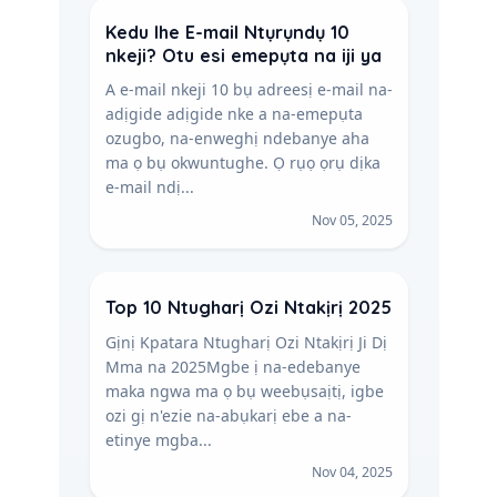
Kedu Ihe E-mail Ntụrụndụ 10
nkeji? Otu esi emepụta na iji ya
A e-mail nkeji 10 bụ adreesị e-mail na-
adịgide adịgide nke a na-emepụta
ozugbo, na-enweghị ndebanye aha
ma ọ bụ okwuntughe. Ọ rụọ ọrụ dịka
e-mail ndị...
Nov 05, 2025
Top 10 Ntugharị Ozi Ntakịrị 2025
Gịnị Kpatara Ntugharị Ozi Ntakịrị Ji Dị
Mma na 2025Mgbe ị na-edebanye
maka ngwa ma ọ bụ weebụsaịtị, igbe
ozi gị n'ezie na-abụkarị ebe a na-
etinye mgba...
Nov 04, 2025