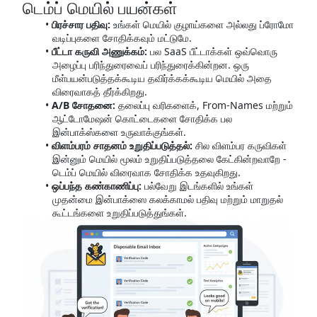
டெம்ப் மெயில் பயன்கள்
பிரச்சார பதிவு:
உங்கள் மெயில் குழாய்களை அல்லது ப்ரோமோ
வடிப்புகளை சோதிக்கவும் மட்டுமே.
பீட்டா கருவி அணுக்கம்:
பல SaaS பீட்டாக்கள் ஒவ்வொரு
அழைப்பு பரிந்துரைவைப் பரிந்துரைக்கின்றன. ஒரு
மீள்பயன்படுத்தக்கூடிய தவிர்க்கக்கூடிய மெயில் அதை
விரைவாகத் தீர்க்கிறது.
A/B சோதனை:
தலைப்பு வரிகளைக், From-Names மற்றும்
ஆட்டோமேஷன் கொட்டைகளை சோதிக்க பல
இன்பாக்ஸ்களை உருவாக்குங்கள்.
விளம்பரம் சாதனம் உறுதிப்படுத்தல்:
சில விளம்பர கருவிகள்
இன்னும் மெயில் மூலம் உறுதிப்படுத்தலை கேட்கின்றவாறே -
டெம்ப் மெயில் விரைவாக சோதிக்க உதவுகிறது.
ஒப்பந்த கண்காணிப்பு:
பல்வேறு இடங்களில் உங்கள்
முதன்மை இன்பாக்ஸை கலக்காமல் பதிவு மற்றும் மாறுதல்
கூட்டங்களை உறுதிப்படுத்துங்கள்.