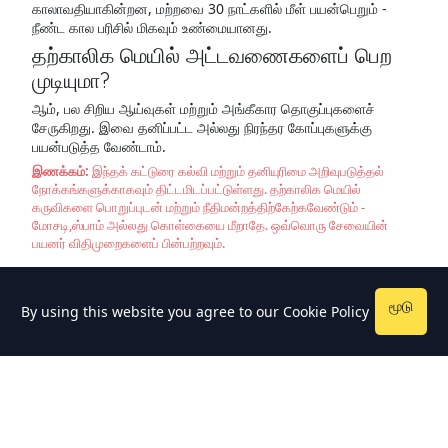
காலாவதியாகின்றன, மற்றவை 30 நாட்களில் மீள் பயன்பெறும் -
நீண்ட கால பரிசில் மிகவும் உண்மையானது.
தற்காலிக மெயில் அட்டவணைகளைப் பெற
முடியுமா?
ஆம், பல சிறிய ஆய்வுகள் மற்றும் அங்கீகார தொகுப்புகளைச்
சேருகிறது. இவை தனிப்பட்ட அல்லது நிரந்தர கோப்புகளுக்கு
பயன்படுத்த வேண்டாம்.
இணக்கம்:
இந்தக் கட்டுரை கல்வி மற்றும் தனியுரிமை அறிவுபடுத்தல்
நோக்கங்களுக்காகவும் திட்டமிடப்பட்டுள்ளது. தற்காலிக மெயில்
கருவிகளை பொறுப்புடன் மற்றும் நீதிமன்றத்திற்கேற்கவேண்டும் -
மோசடி,ஸ்பாம் அல்லது கொள்கையை மீறாதே. ஒவ்வொரு சேவையின்
பயனர் விதிமுறைகளைப் பின்பற்றவும்.
மூடு
By using this website you agree to our
Cookie Policy