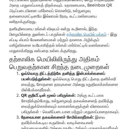
அதை பாதுகாப்பாகத் திறக்கவும். உதாரணமாக, Beeinbox QR
அடிப்படையிலான பகிர்வைப் கொண்டு, உள்நுழைவு
தலைமைமாட்டினமே இல்லாமல் நேரடி கூட்டாண்மையை
எளிதாக்குகிறது.
தனியுரிமையை உங்கள் விஷயம் என்று கூறினால், இந்த
பிழையில்லாத துண்டைப் பாருங்கள்
தற்காலிக மெயில் பக்கம்
- இது
எப்படி ஸ்பாம் மேலாண்மைகள் மற்றும் தானாக அழிக்கும்
மகிழ்விகளை உபயோகித்தல் உங்கள் மார்கெட்டிங் வளங்களைப்
பாதுகாக்கிறது என்பதை உள்ளடக்குகிறது.
தற்காலிக மெயிலிலிருந்து அதிகம்
பெறுவதற்கான சிறந்த நடைமுறைகள்
ஒவ்வொரு திட்டத்திற்கே தனித்த இன்பாக்ஸ்களைப்
பயன்படுத்துங்கள்:
ஒவ்வொரு பொது திட்டத்தை தனிக்கரி
வைத்து, சோதனை தரவுகளை அல்லது உறுதிவாக்கங்களை
மிஸ்பேக்காதீர்கள்.
QR குறியீட்டின் மூலம் பகிருங்கள்:
அங்கு கூட்டமாக
சோதிக்கும்போது, உள்நுழைவுத் தகவல்களைத் தவிர்த்து
வைத்துக்கொள்ளவும் வாகனங்களுக்குள் விரைவாகப்
பகிருங்கள் - வெளிப்படையான மற்றும் பாதுகாப்பானதாகவும்.
தேவையான தகவல்களைச் சேமிக்காதீர்கள்:
இவை
தவிர்க்கக்கூடிய கருவிகள். வாடிக்கையாளர்
உள்நுழைவுகளில் அல்லது ரகசிய அங்கம் பாதுகாக்காதீர்கள்.