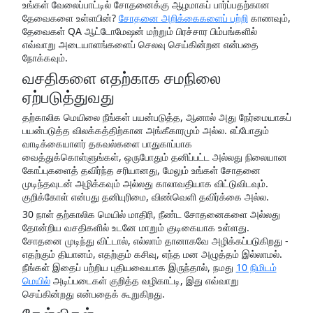
உங்கள் வேலைப்பாட்டில் சோதனைக்கு ஆழமாகப் பார்ப்பதற்கான
தேவைகளை உள்ளபின்?
சோதனை அறிக்கைகளைப் பற்றி
காணவும்,
தேவைகள் QA ஆட்டோமேஷன் மற்றும் பிரச்சார பிம்பங்களில்
எவ்வாறு அடையாளங்களைப் செலவு செய்கின்றன என்பதை
நோக்கவும்.
வசதிகளை எதற்காக சமநிலை
ஏற்படுத்துவது
தற்காலிக மெயிலை நீங்கள் பயன்படுத்த, ஆனால் அது நேர்மையாகப்
பயன்படுத்த விலக்கத்திற்கான அங்கீகாரமும் அல்ல. எப்போதும்
வாடிக்கையாளர் தகவல்களை பாதுகாப்பாக
வைத்துக்கொள்ளுங்கள், ஒருபோதும் தனிப்பட்ட அல்லது நிலையான
கோப்புகளைத் தவிர்ந்த சரியானது, மேலும் உங்கள் சோதனை
முடிந்தவுடன் அழிக்கவும் அல்லது காலாவதியாக விட்டுவிடவும்.
குறிக்கோள் என்பது தனியுரிமை, விண்வெளி தவிர்க்கை அல்ல.
30 நாள் தற்காலிக மெயில் மாதிரி, நீண்ட சோதனைகளை அல்லது
தோன்றிய வசதிகளில் உடனே மாறும் குடிகையாக உள்ளது.
சோதனை முடிந்து விட்டால், எல்லாம் தானாகவே அழிக்கப்படுகிறது -
எதற்கும் தியானம், எதற்கும் கசிவு, எந்த மன அழுத்தம் இல்லாமல்.
நீங்கள் இதைப் பற்றிய புதியவையாக இருந்தால், நமது
10 நிமிடம்
மெயில்
அடிப்படைகள் குறித்த வழிகாட்டி, இது எவ்வாறு
செய்கின்றது என்பதைக் கூறுகிறது.