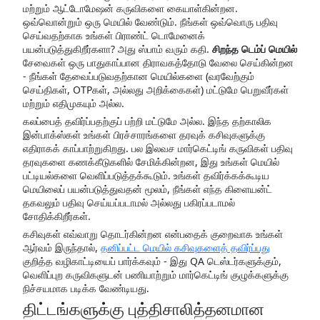
மற்றும் ஆட்டோமேஷன் கருவிகளை கையாள்கின்றன.
ஒவ்வொன்றும் ஒரு மெயில் வேண்டும். நீங்கள் ஒவ்வொரு பதிவு
செய்வதற்காக உங்கள் பிராண்ட் டொமேனைக்
பயன்படுத்துகிறீர்களா? அது ஸ்பாம் வரும் கதி.
சிறந்த டெம்ப் மெயில்
சேவைகள் ஒரு பாதுகாப்பான திராவகத்தோடு வேலை செய்கின்றன
- நீங்கள் தேவைப்படுவதற்கான மெயில்களை (வரவேற்கும்
செய்திகள், OTPகள், அல்லது அறிக்கைகள்) மட்டுமே பெறுவீர்கள்
மற்றும் எதிமுகயும் அல்ல.
கலப்பைத் தவிர்ப்பதற்குப் பற்றி மட்டுமே அல்ல. இந்த தற்காலிக
இன்பாக்ஸ்கள் உங்கள் பிரச்சாரங்களை தரவுக் கசிவுகளுக்கு
எதிராகக் காப்பாற்றுகிறது. பல இலவச மார்கெட்டிங் கருவிகள் பதிவு
தரவுகளை கணக்கீடுகளில் சேமிக்கின்றன, இது உங்கள் மெயில்
பட்டியல்களை வெளிப்படுத்தக்கூடும். உங்கள் தவிர்க்கக்கூடிய
மெயிலைப் பயன்படுத்துவதன் மூலம், நீங்கள் எந்த கிளையன்ட்
தகவலும் பதிவு செய்யப்படாமல் அல்லது பகிரப்படாமல்
சோதிக்கிறீர்கள்.
கசிவுகள் எவ்வாறு தொடர்கின்றன என்பதைக் குறைவாக உங்கள்
ஆர்வம் இருந்தால்,
தனிப்பட்ட மெயில் கசிவுகளைத் தவிர்ப்பது
குறித்த வழிகாட்டியைப் பார்க்கவும் - இது QA டெஸ்டர்களுக்கும்,
வெளிப்புற கருவிகளுடன் பணியாற்றும் மார்கெட்டிங் குழுக்களுக்கு
நிச்சயமாக படிக்க வேண்டியது.
திட்டங்களுக்கு புத்திசாலித்தனமான