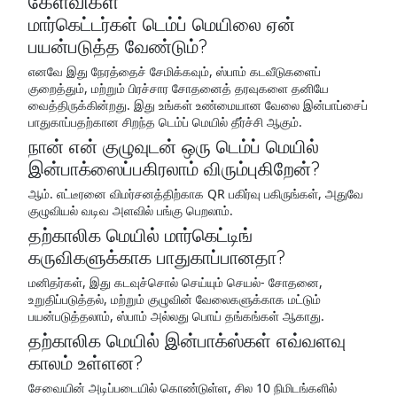
கேள்விகள்
மார்கெட்டர்கள் டெம்ப் மெயிலை ஏன்
பயன்படுத்த வேண்டும்?
எனவே இது நேரத்தைச் சேமிக்கவும், ஸ்பாம் கடவீடுகளைப்
குறைத்தும், மற்றும் பிரச்சார சோதனைத் தரவுகளை தனியே
வைத்திருக்கின்றது. இது உங்கள் உண்மையான வேலை இன்பாப்சைப்
பாதுகாப்பதற்கான சிறந்த டெம்ப் மெயில் தீர்ச்சி ஆகும்.
நான் என் குழுவுடன் ஒரு டெம்ப் மெயில்
இன்பாக்ஸைப்பகிரலாம் விரும்புகிறேன்?
ஆம். எட்டீரனை விமர்சனத்திற்காக QR பகிர்வு பகிருங்கள், அதுவே
குழுவியல் வடிவ அளவில் பங்கு பெறலாம்.
தற்காலிக மெயில் மார்கெட்டிங்
கருவிகளுக்காக பாதுகாப்பானதா?
மனிதர்கள், இது கடவுச்சொல் செய்யும் செயல்- சோதனை,
உறுதிப்படுத்தல், மற்றும் குழுவின் வேலைகளுக்காக மட்டும்
பயன்படுத்தலாம், ஸ்பாம் அல்லது பொய் தங்கங்கள் ஆகாது.
தற்காலிக மெயில் இன்பாக்ஸ்கள் எவ்வளவு
காலம் உள்ளன?
சேவையின் அடிப்படையில் கொண்டுள்ள, சில 10 நிமிடங்களில்