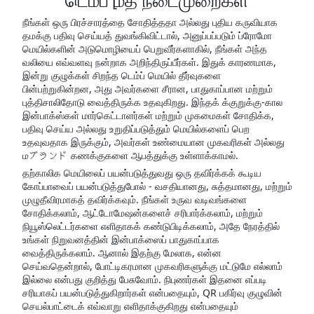
டெம்ப் மုத் நடைமுறைகள்
நீங்கள் ஒரு பிரச்சாரத்தை சோதித்ததா அல்லது புதிய கருவியாக
தமக்கு பதிவு செய்யத் துவங்கிவிட்டால், அனுப்பப்படும் ப்ரோமோ
மெயில்களின் அடுமொழியைப் பெறுவீர்களாகில், நீங்கள் அந்த
வலியை எவ்வளவு நன்றாக அறிந்திருப்பீர்கள். இதுக் காரணமாக,
இன்று குழுக்கள் சிறந்த டெம்ப் மெயில் தீர்வுகளை
பின்பற்றுகின்றன, அது அவர்களை சீரான, பாதுகாப்பான மற்றும்
புத்திசாலிதோடு வைத்திருக்க உதவுகிறது. இந்தக் க்குறுக்கு-கால
இன்பாக்ஸ்கள் மார்கெட்டாளர்கள் மற்றும் முகமைகள் சோதிக்க,
பதிவு செய்ய அல்லது உறுதிப்படுத்தும் மெயில்களைப் பெற
உதவுவதாக இருக்கும், அவர்கள் உண்மையான முகவரிகள் அல்லது
மブランド கணக்குகளை ஆபத்துக்கு உள்ளாக்காமல்.
தற்காலிக மெயிலைப் பயன்படுத்துவது ஒரு தவிர்க்கக் கூடிய
கோப்பாவைப் பயன்படுத்துபோல் - வசதியானது, சுத்தமானது, மற்றும்
முழுதீவிரமாகத் தவிர்க்கவும். நீங்கள் உருவ வடிவங்களை
சோதிக்கலாம், ஆட்டோமேஷன்களைச் சரிபார்க்கலாம், மற்றும்
நியூஸ்லெட்டர்களை எளிதாகக் கண்டுபிடிக்கலாம், அதே நேரத்தில்
உங்கள் நிறுவனத்தின் இன்பாக்ஸைப் பாதுகாப்பாக
வைத்திருக்கலாம். ஆனால் இதற்கு மேலாக, என்ன
செய்வதென்றால், போட்டிகரமான முகவரிகளுக்கு மட்டுமே எல்லாம்
இல்லை என்பது குறித்து பேசுவோம். நிபுணர்கள் இதனை எப்படி
சரியாகப் பயன்படுத்துகிறார்கள் என்பதையும், QR பகிர்வு குழுவின்
செயல்பாட்டைக் எவ்வாறு எளிதாக்குகிறது என்பதையும்