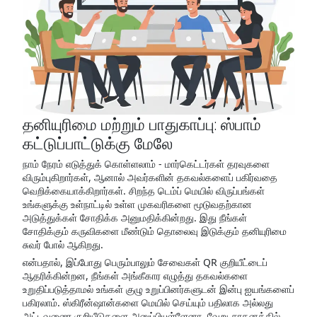
தனியுரிமை மற்றும் பாதுகாப்பு: ஸ்பாம்
கட்டுப்பாட்டுக்கு மேலே
நாம் நேரம் எடுத்துக் கொள்ளலாம் - மார்கெட்டர்கள் தரவுகளை
விரும்புகிறார்கள், ஆனால் அவர்களின் தகவல்களைப் பகிர்வதை
வெறிக்கையாக்கிறார்கள். சிறந்த டெம்ப் மெயில் விருப்பங்கள்
உங்களுக்கு உள்நாட்டில் உள்ள முகவரிகளை மூடுவதற்கான
அடுத்துக்கள் சோதிக்க அனுமதிக்கின்றது. இது நீங்கள்
சோதிக்கும் கருவிகளை மீண்டும் தொலைவு இடுக்கும் தனியுரிமை
சுவர் போல் ஆகிறது.
என்பதால், இப்போது பெரும்பாலும் சேவைகள் QR குறியீட்டைப்
ஆதரிக்கின்றன, நீங்கள் அங்கீகார எழுத்து தகவல்களை
உறுதிப்படுத்தாமல் உங்கள் குழு உறுப்பினர்களுடன் இன்பு ஐயங்களைப்
பகிரலாம். ஸ்கிரீன்ஷான்களை மெயில் செய்யும் பதிலாக அல்லது
அட்டவணை குறியீடுகளை அனுப்பியுள்ளேனா, வேறு சாதனத்தில்