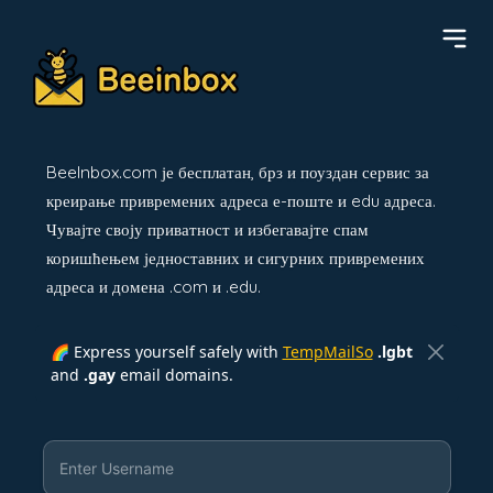
BeeInbox.com је бесплатан, брз и поуздан сервис за
креирање привремених адреса е-поште и edu адреса.
Чувајте своју приватност и избегавајте спам
коришћењем једноставних и сигурних привремених
адреса и домена .com и .edu.
🌈 Express yourself safely with
TempMailSo
.lgbt
and
.gay
email domains.