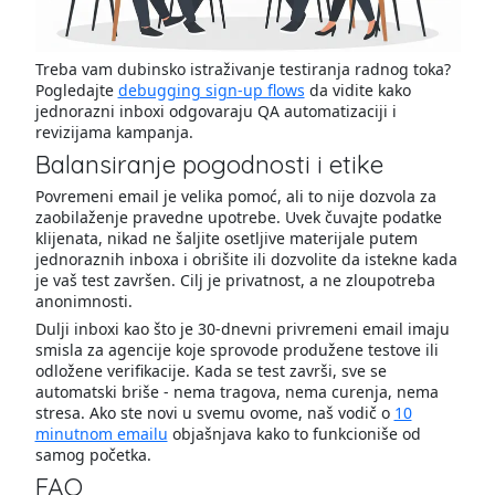
Treba vam dubinsko istraživanje testiranja radnog toka?
Pogledajte
debugging sign-up flows
da vidite kako
jednorazni inboxi odgovaraju QA automatizaciji i
revizijama kampanja.
Balansiranje pogodnosti i etike
Povremeni email je velika pomoć, ali to nije dozvola za
zaobilaženje pravedne upotrebe. Uvek čuvajte podatke
klijenata, nikad ne šaljite osetljive materijale putem
jednoraznih inboxa i obrišite ili dozvolite da istekne kada
je vaš test završen. Cilj je privatnost, a ne zloupotreba
anonimnosti.
Dulji inboxi kao što je 30-dnevni privremeni email imaju
smisla za agencije koje sprovode produžene testove ili
odložene verifikacije. Kada se test završi, sve se
automatski briše - nema tragova, nema curenja, nema
stresa. Ako ste novi u svemu ovome, naš vodič o
10
minutnom emailu
objašnjava kako to funkcioniše od
samog početka.
FAQ