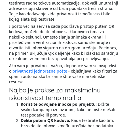
testirate radne tokove automatizacije, dok vaši unutrašnji
adrese ostaju skrivene od baza podataka trećih strana.
To je kao dodavanje zida privatnosti između vas i bilo
kojeg alata koji testirate.
I pošto većina servisa sada podržava pristup putem QR
kodova, možete deliti inboxe sa članovima tima za
nekoliko sekundi. Umesto slanja snimaka ekrana ili
prosleđivanja verifikacionih kodova, samo skenirajte i
otvorite isti inbox sigurno na drugom uređaju. Beeinbox,
na primer, uključuje QR deljenje kako bi olakšao saradnju
u realnom vremenu bez glavobolja pri prijavljivanju.
Ako vam je privatnost važna, dopadaće vam se ovaj tekst
o
privatnosti jednorazne pošte
- objašnjava kako filteri za
spam i automatsko brisanje štite vaše marketinške
resurse.
Najbolje prakse za maksimalnu
iskoristivost temp mail-a
Koristite odvojene inboxe po projektu:
Držite
svaku kampanju izolovanom, kako ne biste mešali
test podatke ili potvrde.
Delite putem QR kodova:
Kada testirate kao tim,
brzo delite inboxe između uređaja bez podataka