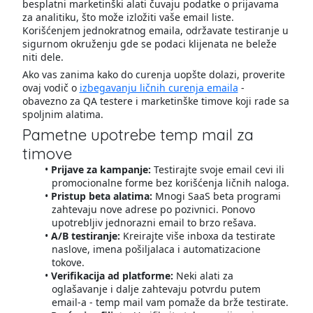
besplatni marketinški alati čuvaju podatke o prijavama
za analitiku, što može izložiti vaše email liste.
Korišćenjem jednokratnog emaila, održavate testiranje u
sigurnom okruženju gde se podaci klijenata ne beleže
niti dele.
Ako vas zanima kako do curenja uopšte dolazi, proverite
ovaj vodič o
izbegavanju ličnih curenja emaila
-
obavezno za QA testere i marketinške timove koji rade sa
spoljnim alatima.
Pametne upotrebe temp mail za
timove
Prijave za kampanje:
Testirajte svoje email cevi ili
promocionalne forme bez korišćenja ličnih naloga.
Pristup beta alatima:
Mnogi SaaS beta programi
zahtevaju nove adrese po pozivnici. Ponovo
upotrebljiv jednorazni email to brzo rešava.
A/B testiranje:
Kreirajte više inboxa da testirate
naslove, imena pošiljalaca i automatizacione
tokove.
Verifikacija ad platforme:
Neki alati za
oglašavanje i dalje zahtevaju potvrdu putem
email-a - temp mail vam pomaže da brže testirate.