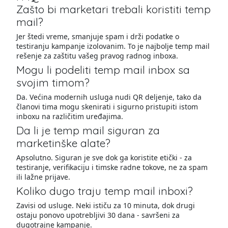
Zašto bi marketari trebali koristiti temp
mail?
Jer štedi vreme, smanjuje spam i drži podatke o
testiranju kampanje izolovanim. To je najbolje temp mail
rešenje za zaštitu vašeg pravog radnog inboxa.
Mogu li podeliti temp mail inbox sa
svojim timom?
Da. Većina modernih usluga nudi QR deljenje, tako da
članovi tima mogu skenirati i sigurno pristupiti istom
inboxu na različitim uređajima.
Da li je temp mail siguran za
marketinške alate?
Apsolutno. Siguran je sve dok ga koristite etički - za
testiranje, verifikaciju i timske radne tokove, ne za spam
ili lažne prijave.
Koliko dugo traju temp mail inboxi?
Zavisi od usluge. Neki ističu za 10 minuta, dok drugi
ostaju ponovo upotrebljivi 30 dana - savršeni za
dugotrajne kampanje.