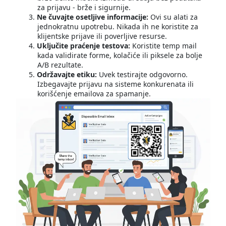
za prijavu - brže i sigurnije.
Ne čuvajte osetljive informacije:
Ovi su alati za
jednokratnu upotrebu. Nikada ih ne koristite za
klijentske prijave ili poverljive resurse.
Uključite praćenje testova:
Koristite temp mail
kada validirate forme, kolačiće ili piksele za bolje
A/B rezultate.
Održavajte etiku:
Uvek testirajte odgovorno.
Izbegavajte prijavu na sisteme konkurenata ili
korišćenje emailova za spamanje.