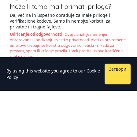
Može li temp mail primati priloge?
Da, većina ih uspešno obrađuje za male priloge i
verifikacione kodove. Samo ih nemojte koristiti za
privatne ili trajne fajlove.
Odricanje od odgovornosti:
Ovaj članak je namenjen
obrazovanju i podizanju svesti o privatnosti. Alati za privremene
emailove trebaju se koristiti odgovorno i etički - nikada za
prevaru, spam ili kršenje pravila. Uvek pratite uslove korišćenja
svake usluge.
Затвори
By using this website you agree to our
Cookie
Policy