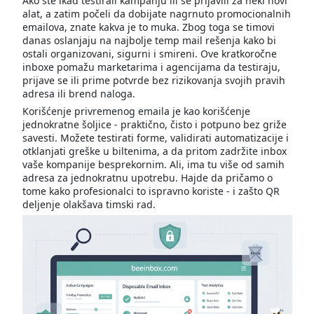
Ako ste ikad testirali kampanju ili se prijavili za neki novi
alat, a zatim počeli da dobijate nagrnuto promocionalnih
emailova, znate kakva je to muka. Zbog toga se timovi
danas oslanjaju na najbolje temp mail rešenja kako bi
ostali organizovani, sigurni i smireni. Ove kratkoročne
inboxe pomažu marketarima i agencijama da testiraju,
prijave se ili prime potvrde bez rizikovanja svojih pravih
adresa ili brend naloga.
Korišćenje privremenog emaila je kao korišćenje
jednokratne šoljice - praktično, čisto i potpuno bez griže
savesti. Možete testirati forme, validirati automatizacije i
otklanjati greške u biltenima, a da pritom zadržite inbox
vaše kompanije besprekornim. Ali, ima tu više od samih
adresa za jednokratnu upotrebu. Hajde da pričamo o
tome kako profesionalci to ispravno koriste - i zašto QR
deljenje olakšava timski rad.