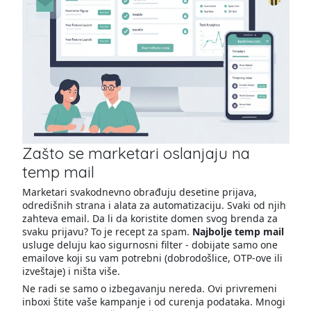
Zašto se marketari oslanjaju na
temp mail
Marketari svakodnevno obrađuju desetine prijava,
odredišnih strana i alata za automatizaciju. Svaki od njih
zahteva email. Da li da koristite domen svog brenda za
svaku prijavu? To je recept za spam.
Najbolje temp mail
usluge deluju kao sigurnosni filter - dobijate samo one
emailove koji su vam potrebni (dobrodošlice, OTP-ove ili
izveštaje) i ništa više.
Ne radi se samo o izbegavanju nereda. Ovi privremeni
inboxi štite vaše kampanje i od curenja podataka. Mnogi