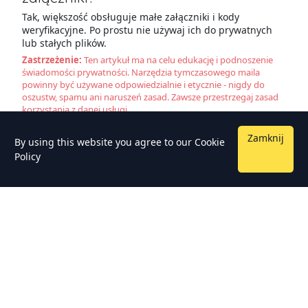
Tak, większość obsługuje małe załączniki i kody
weryfikacyjne. Po prostu nie używaj ich do prywatnych
lub stałych plików.
Zastrzeżenie:
Ten artykuł ma na celu edukację i podnoszenie
świadomości prywatności. Narzędzia tymczasowego maila
powinny być używane odpowiedzialnie i etycznie - nigdy do
oszustw, spamu ani naruszeń zasad. Zawsze przestrzegaj zasad
korzystania z danej usługi.
Zamknij
By using this website you agree to our
Cookie
Policy