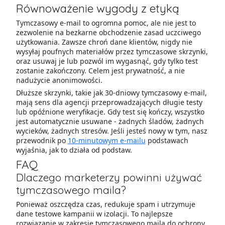
Równoważenie wygody z etyką
Tymczasowy e-mail to ogromna pomoc, ale nie jest to
zezwolenie na bezkarne obchodzenie zasad uczciwego
użytkowania. Zawsze chroń dane klientów, nigdy nie
wysyłaj poufnych materiałów przez tymczasowe skrzynki,
oraz usuwaj je lub pozwól im wygasnąć, gdy tylko test
zostanie zakończony. Celem jest prywatność, a nie
nadużycie anonimowości.
Dłuższe skrzynki, takie jak 30-dniowy tymczasowy e-mail,
mają sens dla agencji przeprowadzających długie testy
lub opóźnione weryfikacje. Gdy test się kończy, wszystko
jest automatycznie usuwane - żadnych śladów, żadnych
wycieków, żadnych stresów. Jeśli jesteś nowy w tym, nasz
przewodnik po
10-minutowym e-mailu
podstawach
wyjaśnia, jak to działa od podstaw.
FAQ
Dlaczego marketerzy powinni używać
tymczasowego maila?
Ponieważ oszczędza czas, redukuje spam i utrzymuje
dane testowe kampanii w izolacji. To najlepsze
rozwiązanie w zakresie tymczasowego maila do ochrony