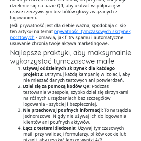
dzielenie się na bazie QR, aby ułatwić współpracę w
czasie rzeczywistym bez bólów głowy związanych z
logowaniem.
Jeśli prywatność jest dla ciebie ważna, spodobają ci się
ten artykuł na temat
prywatności tymczasowych skrzynek
pocztowych
- omawia, jak filtry spamu i automatyczne
usuwanie chronią twoje aktywa marketingowe.
Najlepsze praktyki, aby maksymalnie
wykorzystać tymczasowe maile
Używaj oddzielnych skrzynek dla każdego
projektu:
Utrzymuj każdą kampanię w izolacji, aby
nie mieszać danych testowych ani potwierdzeń.
Dziel się za pomocą kodów QR:
Podczas
testowania w zespole, szybko dziel się skrzynkami
na różnych urządzeniach bez szczegółów
logowania - szybciej i bezpieczniej.
Nie przechowuj poufnych informacji:
To narzędzia
jednorazowe. Nigdy nie używaj ich do logowania
klientów ani poufnych aktywów.
Łącz z testami śledzenia:
Używaj tymczasowych
maili przy walidacji formularzy, plików cookie lub
pikseli, aby uzyskać lepsze wyniki A/B.