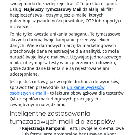
swojej marki do każdej rejestracji? To prośba o spam.
Usługi
Najlepszy Tymczasowy Mail
działają jak filtr
bezpieczeństwa - otrzymujesz e-maile, których
potrzebujesz (wiadomości powitalne, OTP lub raporty) i
nic więcej.
To nie tylko kwestia unikania bałaganu. Te tymczasowe
skrzynki chronią twoje kampanie przed wyciekiem
danych. Wiele darmowych narzędzi marketingowych
przechowuje dane rejestracyjne dla analityki, co może
narazić twoje listy e-mailowe. Używając jednorazowego
maila, utrzymujesz testy w bezpiecznym środowisku,
gdzie żadne dane klienta nie są rejestrowane ani
udostępniane.
Jeśli jesteś ciekawy, jak w ogóle dochodzi do wycieków,
sprawdź ten przewodnik na
unikanie wycieków
osobistych e-maili
- to lektura obowiązkowa dla testerów
QA i zespołów marketingowych pracujących z
zewnętrznymi narzędziami.
Inteligentne zastosowania
tymczasowych maili dla zespołów
Rejestracja Kampanii:
Testuj swoje lejki e-mailowe
lub formularze promocyjne bez używania kont