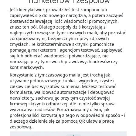
marketerów i zespołów
Jeśli kiedykolwiek prowadziłeś test kampanii lub
zapisywałeś się do nowego narzędzia, a potem zacząłeś
dostawać zalewającą ilość wiadomości promocyjnych,
znasz ten ból. Dlatego zespoły dziś korzystają z
najlepszych rozwiązań tymczasowych maili, aby pozostać
zorganizowanymi, bezpiecznymi i przy zdrowych
zmysłach. Te krótkoterminowe skrzynki pomocnicze
pomagają marketerom i agencjom testować, zapisywać
się lub odbierać wiadomości potwierdzające, nie
narażając przy tym swoich prawdziwych adresów czy
kont markowych.
Korzystanie z tymczasowego maila jest trochę jak
używanie jednorazowego kubka - wygodne, czyste i
całkowicie bez wyrzutów sumienia. Możesz testować
formularze, walidować automatyzacje i debugować
newslettery, zachowując przy tym czystość swojej
firmowej skrzynki odbiorczej. Ale to nie tylko sprawa
wyrzucanych adresów. Porozmawiajmy o tym, jak
profesjonaliści korzystają z tego w odpowiedni sposób - i
dlaczego dzielenie się za pomocą QR ułatwia pracę
zespołową.