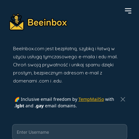
BeeInbox.com jest bezpłatną, szybką i łatwą w
użyciu usługą tymczasowego e-maila i edu mail.
Chroń swoją prywatność i unikaj spamu dzięki
prostym, bezpiecznym adresom e-mail z
domenami .com i .edu.
🌈 Inclusive email freedom by
TempMailSo
with
.lgbt
and
.gay
email domains.