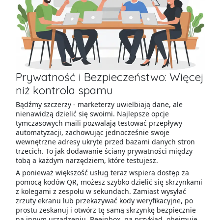
Prywatność i Bezpieczeństwo: Więcej
niż kontrola spamu
Bądźmy szczerzy - marketerzy uwielbiają dane, ale
nienawidzą dzielić się swoimi. Najlepsze opcje
tymczasowych maili pozwalają testować przepływy
automatyzacji, zachowując jednocześnie swoje
wewnętrzne adresy ukryte przed bazami danych stron
trzecich. To jak dodawanie ściany prywatności między
tobą a każdym narzędziem, które testujesz.
A ponieważ większość usług teraz wspiera dostęp za
pomocą kodów QR, możesz szybko dzielić się skrzynkami
z kolegami z zespołu w sekundach. Zamiast wysyłać
zrzuty ekranu lub przekazywać kody weryfikacyjne, po
prostu zeskanuj i otwórz tę samą skrzynkę bezpiecznie
na innym urządzeniu. Beeinbox, na przykład, obejmuje