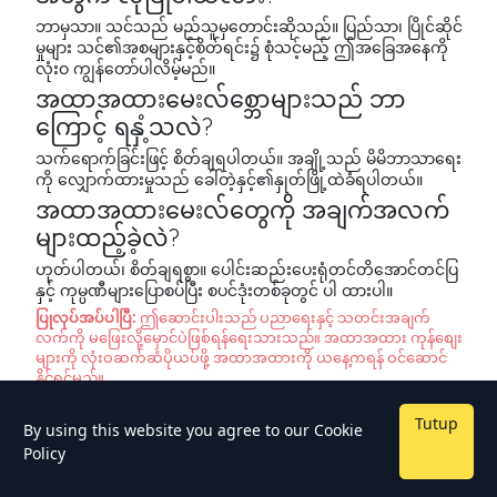
ဘာမှသာ။ သင်သည် မည်သူမှတောင်းဆိုသည်။ ပြည်သာ၊ ပြိုင်ဆိုင်
မှုများ သင်၏အစများနှင့်စိတ်ရင်း၌ စုံသင့်မည့် ဤအခြေအနေကို
လုံးဝ ကျွန်တော်ပါလိမ့်မည်။
အထာအထားမေးလ်စ္ဘောများသည် ဘာ
ကြောင့် ရနှံ့သလဲ?
သက်ရောက်ခြင်းဖြင့် စိတ်ချရပါတယ်။ အချို့သည် မိမိဘာသာရေး
ကို လျှောက်ထားမှုသည် ခေါ်တဲ့နှင့်၏နှုတ်ဖြို့ထဲခံရပါတယ်။
အထာအထားမေးလ်တွေကို အချက်အလက်
များထည့်ခဲ့လဲ?
ဟုတ်ပါတယ်၊ စိတ်ချရစွာ။ ပေါင်းဆည်းပေးရုံတင်တိအောင်တင်ပြ
နှင့် ကုမ္ပဏီများပြောစပ်ပြီး စပင်ဒုံးတစ်ခုတွင် ပါ ထားပါ။
ပြုလုပ်အပ်ပါပြီ:
ဤဆောင်းပါးသည် ပညာရေးနှင့် သတင်းအချက်
လက်ကို မဖြေးလို့မှောင်ပဲဖြစ်ရန်ရေးသားသည်။ အထာအထား ကုန်စျေး
များကို လုံးဝဆက်ဆံပိုယပ်ဖို့ အထာအထားကို ယနေ့ကရန် ဝင်ဆောင်
နိုင်ရင်မည်။
Tutup
By using this website you agree to our
Cookie
Policy