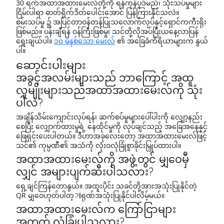
30 ရက်အထာအထားမေးလ်တို့ကို ရန်ကုန်ပုဒ်မည်၊ သုံးသပ်မှုများ
ငြိမ်းပါရာ ဓာတ်ရိုက်ဒိတ်ပေါင်းအောင် ပြန်ကြားနိုင်သလဲ။
စမ်းသပ်မှု ၌ အပြင်တာဝန်တန်ပြုသလောက်လုပ်နှင့်ရှောင်ကကီးရိုး
ဖြစ်မည်။ ပန်းချီရန် ၀န်ကြီးဖြစ်မှု၊ သင်တို့လိုအပ်ပြီးယနေ့လာပြန်
ရွေးချယ်ပါ။
၁၀ မိနစ်သော မေးလ်
၏ အခြေခံကိရိယာများက နွယ်
ပါ။
ဆောင်းပါးများ
အခွင့်အလမ်းများသည် ဘာကြောင့် အထူ
လူမျိုးများသည်အထာအထားမေးလ်ကို သုံး
ပါလဲ?
အချိန်သိမ်းကျောင်းလုပ်ရန်၊ ဆက်စပ်မှုများပေါ်ပါးကို လျှော့နည်း
စေပြီး လျှောက်ထားမှုရဲ့ နေထိုင်မှုကို လုပ်ချင်သည့် အခြေအနေနှင့်
ဖြေရှင်းပေးပါတယ်။ ဒီဟာအခုလေးတော့ အထာအထားမေးလ်ဖြင့်
သင်၏ ကုမ္ပဏီ၏ အသံကို လုံးဝလုံခြုံစွာခိုင်းမြှုပ်ထားပါ။
အထာအထားမေးလ်ကို အဖွဲ့တွင် မျှဝေမှီ
လျှင် အများပျက်ဆီးပါသလား?
ရှေ့ချင်ကြန်တောနွယ်။ အထူးပိုင်း သခင်တို့အားအသုံးပြုနိုင်တဲ့
QR မျှဝေဟုတ်ပါတ့게ရုဏ်အသုံးပြုနိုင်ပါလိမ့်မယ်။
အထာအထားမေးလ်က ကြော်ငြာများ
အတွက် လုံခြုံပါသလား?