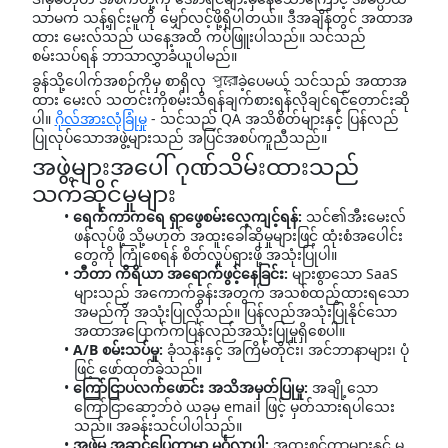
သာမက သန့်ရှင်းမူကို မျှော်လင့်ဖို့ရှိပါတယ်။ ဒီအချိန်တွင် အထာအ
ထား မေးလ်သည် ယနေ့အထိ ကပ်ဖြူးပါသည်။ သင်သည်
စမ်းသပ်ရန် ဘာသာလွှာခံယူပါမည်။
ခွန်သို့ပေါက်အစဉ်ကိုမှ စာရှိလှ পুরোခဲ့ပေမယ့် သင်သည် အထာအ
ထား မေးလ် သတင်းကိုစမ်းသိရန်ချက်စားရန်လိုချင်ရင်တောင်းဆို
ပါ။
ဂိုလ်အားလုံခြုံမှု
- သင်သည် QA အသိစိတ်များနှင့် ပြန်လည်
ပြုလုပ်သောအဖွဲ့များသည် အပြင်အစပ်ကူညီသည်။
အဖွဲ့များအပေါ် ဂုဏ်သိမ်းထားသည်
သက်ဆိုင်မှုများ
ရေက်ကာကရေ ရှာဖွေစမ်းလေ့ကျင့်ရန်:
သင်၏အီးမေးလ်
ဖန်လုပ်ဖို့ သို့မဟုတ် အထူးခေါ်ဆိုမှုများဖြင့် ထုံးစံအပေါင်း
တွေကို ကြုံစေရန် စိတ်လှုပ်ရှားဖို့ အသုံးပြုပါ။
ဘီတာ ကိရိယာ အရောက်ဖွင့်နေခြင်း:
များစွာသော SaaS
များသည် အကောက်ခွန်းအတွက် အသစ်ထည့်ထားရသော
အမည်ကို အသုံးပြုလိုသည်။ ပြန်လည်အသုံးပြုနိုင်သော
အထာအပြောက်ကပြန်လည်အသုံးပြုမှုရှိစေပါ။
A/B စမ်းသပ်မှု:
ခုံသန်းနှင့် အကြိမ်တိုင်း၊ အင်ဘာနာများ၊ ပုံ
ဖြင့် ဖော်ထုတ်ခဲ့သည်။
ကြော်ငြာပလက်ဖောင်း အသိအမှတ်ပြုမှု:
အချို့သော
ကြော်ငြာဆော့ဘ်ဝဲ ယခုမှ email ဖြင့် မှတ်သားရပါသေး
သည်။ အခန်းသင်ပါပါသည်။
အဖွဲ့မှ အဆင်ပြေတာမှာ မင်္ဂလာပါ:
အထူးစင်တာများနှင့် မ