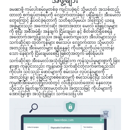
အဖွဲ့များ
ခမၼာဖို့ ကမ်းပါးစမ်းမှုတစ်ခု ကျင်းပခဲ့ရင် သို့မဟုတ် အသစ်ထည့်
ထားတဲ့ စက်ရုပ်တစ်ရပ်ကို လျှောက်ထားခဲ့ရင် ပရိုမိုးရှင်း အီးမေးလ်
တွေကြောင့် နှိပ်ဝင်ခဲ့ရတာကို သတိရလိမ့်မယ်၊ ဒါကြောင့် ယနေ့
အဖွဲ့များသည် အကောင်းဆုံး အထာအထား မေးလ် ဖြေရှင်းမှုများ
ကို စုပြီး အစီအမံရှိ၊ အန်ချက် ငြိမ်းချမ်း၊ နှင့် စိတ်ဓါတ်ရှိစေရန်
အထောက်အကူပြုသည်။ အချို့ခေတ်ကျသော အီးပါးများသည်
သက်ဆိုင်ရာ ထုတ်ကုန်များ စမ်းသပ်၊ လျှောက်ထား၊ သို့မဟုတ်
အတည်ပြု အီးမေးလ်များ ရရှိနေနှင့် ကိုယ်ရည်ကိုယ်သွေးတန်း
သော နေရာကို ငြိမ်းချမ်းစေပြီ ဖြစ်တဲ့အတွက် မစိုးရိမ်ပါ။
သက်ဆိုင်ရာ အီးမေးလ်အသုံးပြုခြင်းက ကုန်သွယ်မှုများစွာကို ခြား
နားစွာ ကုန်ပိုင်းလည်း ကျန်းမာဖို့ သက်ဆိုင်တဲ့လက်ဖက်ရည်သီး
ကိုင်ပါ။ သင်သည် ဖောင်များကို စမ်းသပ်၊ လုပ်ငန်းများကို
အတည်ပြု၊ နှင့် မြေညီလွှာစစ်ဆေးမှုကို စမ်းသပ်နိုင်ပြီး သင်၏
ကုမ္ပဏီအီးမေးလ်ဂြိုလ်ထဲတွင် လိပ်ပြာသတ်ထောင် နေလော့။
သို့သော်၊ ဖြုတ်ချက်အားမဟုတ်ပါ။ အထူးသဖြင့် ကိုယ်များကို
အောင်မြင်စွာ အသုံးပြုခြင်း သက်သေပြ ပါ။