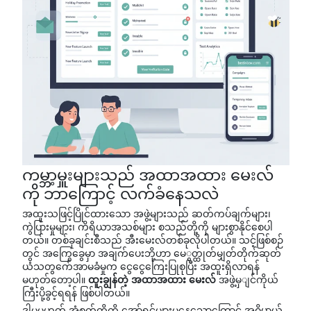
ကမ္ဘာ့မှူးများသည် အထာအထား မေးလ်
ကို ဘာကြောင့် လက်ခံနေသလဲ
အထူးသဖြင့်ပြိုင်ထားသော အဖွဲ့များသည် ဆတ်ကပ်ချက်များ၊
ကွဲပြားမှုများ၊ ကိရိယာအသစ်များ စသည်တို့ကို များစွာနိုင်စေပါ
တယ်။ တစ်ခုချင်းစီသည် အီးမေးလ်တစ်ခုလိုပါတယ်။ သင့်ဖြစ်စဉ်
တွင် အကြွေခွေမှာ အချက်ပေးဘို့ဟာ မေွတ္ထုတ်မျှတ်တိုက်ဆုတ်
ယံသတွက်ေအာမခံမှုက ငွေငွေကြေးပြုစုပြီး အထူးရှိလာရန်
မဟုတ်တော့ပါ။
ထူးချွန်တဲ့ အထာအထား မေးလ်
အဖွဲ့မှျင်ကိုယ်
ကြီးပို့ခွင့်ရရန် ဖြစ်ပါတယ်။
ဒါမှမဟုတ် အံစက်တို့ကို အော်ရင်များမှနေသောကြောင့် အဓိပ္ပာယ်