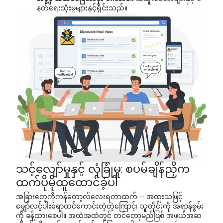
နတ်ရေးသုံးမှုများနှင့်ရိုင်းသည်။
သင့်လျော်မှုနှင့် လုံခြုံမှု: စပမ်ချိန်ညှိက
ထက်ပိုမိုထူထောင်ခဲ့ပါ
အခြားတွေကိုကန်တော့လ်လေးရတာထက် -- အထူးသဖြင့်
မျှော်လင့်ပါးရောထင်ကောင်းတဲ့တဲ့ကြောင့်၊ သူတိုင်းကို အရာန်စွမ်း
ကို ခန့်ထားစေပါ။ အထဲအထဲတွင် တင်တော့မည်ဖြစ် အဖှယ်အဆ