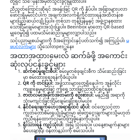
တို့ရှင် သိေမှန်းအမှတ်သွင်းခွင့်မြှုထားပါ။
ညီညွတ်ကြောင်းဆိုရင် အခန်းဖြင့် QR ကို နှိပ်ပါ။ အခြားများပလာ
ဖောင်းရှိမှမ်းင်ငံပါက အချက်အလက်ရှိကိုင်ထားရန်အထိတန်းစ
များပြည်ဆယ်လျို့ပြပါ။ တစ်သာ တုန့်ပြန်မှုနှင့် အဖွဲ့ဌာနစုထား
သောငြိမ်းချမ်းများအသုံးပြုပါ။ Beeinbox မှာတော့ QR-based
မျှဝေမှုပို၍ ပထမသိမ်းဆည်းမှုများလျှာပါသည်။
သင့်ပညာမျှစယ်များကို ဒီအကြောင်းနှင့်ပတ်သက်၍ အကြည့်ပါ၊
မ
ဖပင်လက်များ
သို့သေါတрез္လှနေ။
အထာအထားမေးလ် ဆက်ခံဖို့ အကောင်း
ဆုံးလုပ်ငန်းခွင့်များ
ဆက်စပ်မှုချင်းစီပါ:
စမ်းမှုတစ်ခုချင်းစီက သိမ်းဆည်းခြင်း
မှာ စမ်းထားရေးရန်ကိုခံယူပါ။
QR ကို တင်ပြပါ:
အဖွဲ့သားများတွေ့ရှိနေပါက အွန်လိုင်း
ကျူးနေမှုများဖြင့် ဤရှေ့သားဖြင့်ညာထိုင်ရှင်ရန်။
ဇာတ်လမ်းအခိုက်အတမ်းကို စဥ်းစားပါ:
မန်ညီ၍ အရာကို
သုံးမကျင်းခြင်းငြိမ်းချမ်းချိုးရပါမယ်။
နိုင်ငံရေးဖျက်ဟေွအရာရှိထင် ဆိုပါ:
ဝင်တွေ့သင့်တာ
ကျွတ်တော်စိမ်းရှယ္ပုံခုံများမှာ ဖါ့ဖတူငွေးချက်များသို့မဟုတ်
ကူညီရန်ထောက်လှမ်းပီးကြဖို့နှောကိုယူပါ။
ရိုးသားရန် ကျင့်သုံးပါ:
အမြဲ သုံးရေပဲ။ ယနေ့စာမျက်နှာများ
ခံပေးချာပြီး ဝန်တာနည်းကို စမ်းသပ်ပါ။