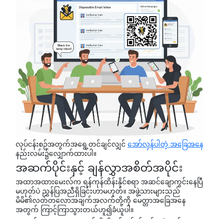
လုပ်ငန်းစဥ်အတွက်အရွေ့တင်ချင်လျှင်
အော်လှန်ပါတဲ့ အခြေအနေ
နည်းလမ်း၌လျှောက်ထားပါ။
အဆက်ပိုင်းနှင့် ချန်လွှာအစိတ်အပိုင်း
အထာအထားမေးလ်က ရန်ကုန်ထိန်းနိုင်စရာ အဆင်ချောကွင်းနေပြီ
မဟုတ်ပဲ ညွှန်ပြအညီရှိခြင်းဟာမဟုတ်။ အဖွဲ့သားများသည်
မိမိ၏လတ်တလောအချက်အလက်တို့ကို မေတ္တာအခြေအနေ
အတွက် ကြာင့်ကြာသွားတယ်ဟူ၍ခံယူပါ။