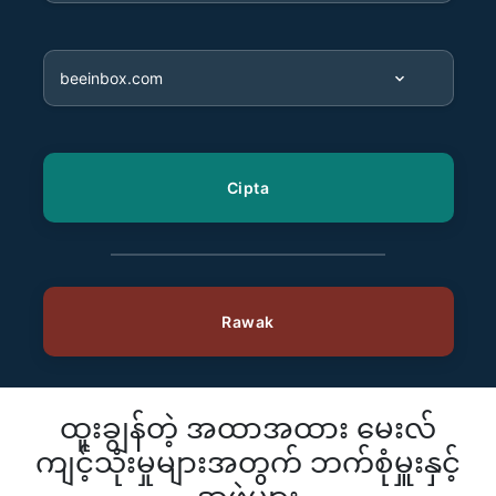
ထူးချွန်တဲ့ အထာအထား မေးလ်
ကျင့်သုံးမှုများအတွက် ဘက်စုံမှူးနှင့်