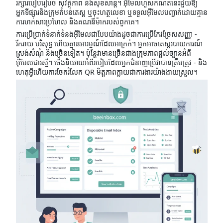
រក្សារបៀបរៀបចំ សុវត្ថិភាព និងសុខសាន្ត។ អ៊ីមែលហួសកំណត់នេះជួយឱ្យ
អ្នកទីផ្សារនិងក្រុមតំបន់តេស្ត ឬចុះហត្ថលេខា ឬទទួលអ៊ីមែលបញ្ជាក់ដោយគ្មាន
ការហក់សារប្រហែល និងគណនីម៉ាករបស់ពួកគេ។
ការប្រើប្រាក់ទំនាក់ទំនងអ៊ីមែលជាបែបយ៉ាងដូចជាការប្រើកែវច្រែសសញ្ញា -
រីករាយ បរិសុទ្ធ ហើយគ្មានអារម្មណ៍ដែលអាក្រក់។ អ្នកអាចតេស្តរបាយការណ៍
ស្រង់សំណុំ និងច្រើនទៀត។ ប៉ុន្តែវាមានច្រើនជាងក្រុមភាពផ្ដល់ច្បានអំពី
អ៊ីមែលជារស្មី។ ចើងនិយាយអំពីរបៀបដែលអ្នកជំនាញប្រើវាបានត្រឹមត្រូវ - និង
ហេតុអ្វីហើយការចែករំលែក QR មិត្តភាពក្លាយជាការងារយ៉ាងងាយស្រួល។