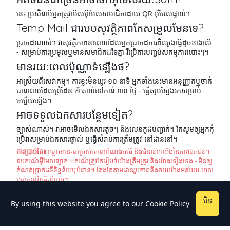
នេះ ប្រសិនបើអ្នកត្រូវមើលអ៊ីមែលសមាជិកដោយ QR អ៊ីមែលផ្ទាល់។
Temp Mail ជារបបសុវត្ថិភាពកែសម្រួលមែនទេ?
ប្រាកដណាស់។ វាសុវត្ថិភាពនាពេលដែលអ្នកប្រាកដការពិឈូងធ្វើដូចខាងលើ
- សម្រាប់ការប្រមូលឬមានសមាជិកដទៃគ្នា រឺប្រើការបញ្ជប់សកម្មភាពបោះៗ។
មានរយៈពេលប៉ុណ្ណាទំឡើងថ?
អាស្រ័យពីសេវាកម្ម។ ការខ្លះមិនយូរ ១០ នាទី អ្នកទាំងនេះមានអនុញ្ញាតឬចាក់
បានពេលដែលព្រំដែន ਕੰតាល់ទៅកាន់ ៣០ ថ្ងៃ - ធ្វើសូមស្វែងរកសម្រាប់
ចម្លើយឡើង។
អាចទទួលឯកសារបន្ថែមទៀត?
ច្បាស់ណាស់។ វាអាចមើលឯកសារតូចៗ និងលេខកូដបញ្ជាក់។ តែសូមឲ្យអ្នកកុំ
ប្រើវាសម្រាប់ឯកសារផ្ទាល់ ឬធ្វើសំរាប់ការត្រឹមត្រូវ នៅដាននៅ។
ការប្រាប់តែ៖
អត្ថបទនេះសម្រាប់គោលបំណងអប់រំ និងជំនាន់អាយ៉ងនៃភាពឯកជន។
ឧបករណ៍អ៊ីមែលផ្សាភဘករណ៍ត្រូវតែរៀបចំយ៉ាងត្រឹមត្រូវ និងយ៉ាងទៀងទេង - មិនឲ្យ
កំណត់ប្រាកដទីទិន្នន័យឬបំពាន។ តែងតែតាមដានរូបភាពនឹងថយយ៉ាងអស់រយៈពេល
អស់ករណីគ្រិះពីហ្វារ។
បិទ
By using this website you agree to our
Cookie Policy