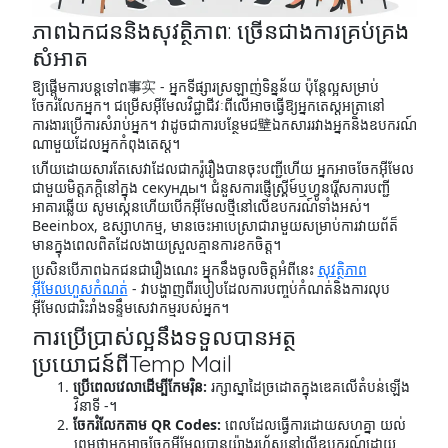
ភាពឯកជននិងសុវត្ថិភាព: ច្រើនជាងការគ្រប់គ្រង
សំអាត
ឱ្យផ្តើមការបន្តទៅព事实 - អ្នកទីផ្សារស្រឡាញ់ទិន្នន័យ ប៉ុន្តែល្អសម្រាប់
ចែករំលែកអ្នក។ ជម្រើសអ៊ីមែលវិជ្ជាជីវៈពីលើអាចធ្វើឱ្យអ្នកតេស្តអត្រានៅ
ការងារប្រើការសំរាប់អ្នក។ វាដូចជាការបន្ថែមជ壁ឯកសារ​រវាងអ្នកនិងឧបករណ៍
ណាមួយដែលអ្នកកំពុងតេស្ត។
ហើយដោយសារតែសេវាដែលជាករ៉ូរឿងបានចុះបញ្ជីហើយ អ្នកអាចចែកអ៊ីមែល
ជាមួយមិត្តភក្តិនៅក្នុង секунды។ ជំនួសការផ្ញើស្គ្រីម៍ឬហ្វូនរ្តើសការបញ្ជី
អាគារឆ្លើយ សូមស្កេនហើយបើកអ៊ីមែលថ្មីនៅលើឧបករណ៍ទាំងអស់។
Beeinbox, ឧស្សាហកម្ម, មានចេះអាបេស្រាជារាមួយសម្រាប់ការវាយព័ត៏
មានក្នុងពេលពិតដែលងាយស្រួលគ្មានការខកចិត្ត។
ប្រសិនបើភាពឯកជនជារឿងណេះ អ្នកនឹងចូលចិត្តអំពីនេះ
សុវត្ថិភាព
អ៊ីមែលហួសកំណត់
- វាបង្ហាញពីរបៀបដែលការបញ្ចប់កំណត់និងការលុប
អ៊ីមែលជារិះរាំងទន្ទឹមសេវាកម្មរបស់អ្នក។
ការប្រើប្រាស់ល្អនឹងទទួលបានអត្ថ
ប្រយោជន៍ពីTemp Mail
ប្រើពេលវេលាដើម្បីកែមរ៉ិន:
រក្សាស្នាដៃច្រដោតក្នុងឌេគលើតំបន់ឡើង
វិនាទី -។
ចែករំលែកតាម QR Codes:
ពេលដែលធ្វើការដោយសហគ្នា យល់
ព្រមថាអ្នកអាចចែកអ៊ីមែលបានយ៉ាងរហ័សនៅលើឧបករណ៍ដោយ