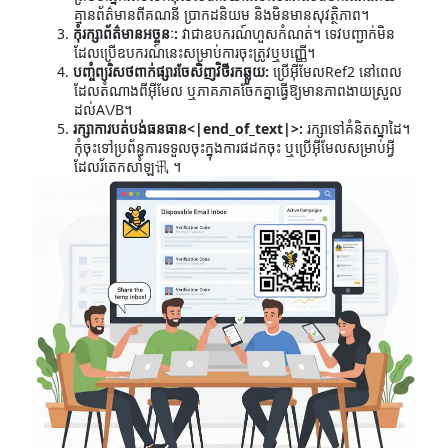
គ្មានព័ត៌មានពីគណនី ប្រាកដនិយម និងមិនមានសុវត្ថិភាព។
កុំរក្សាព័ត៌មានអច្ចនៈ:
វាជាឧបករណ៍ហួសកំណត់។ ទេវបញ្ជាក់មិន
ដែលប្រើឧបករណ៍នេះសម្រាប់ការចុះត្រូវឬបញ្ញើ។
បញ្ចំព្យរិសថពាក់ផ្សារចែសិញវិថីរកឆ្លូយ:
ប្រើអ៊ីមែលRef2 នៅពេល
ដែលតំណាងពីអ៊ីមែល ឬភាគភាគចែកគ្នាធ្វើឱ្យមានភាពងាយស្រួល
ដល់A\/B។
រក្សាការបត់បង់ធនធាន<|end_of_text|>:
រក្សាទៅគំនិតស្នាដៃ។
កុំចុះទៅប្រព័ន្ធការទទួលចុះក្នុងការផដកចុះ ឬប្រើអ៊ីមែលសម្រាប់អ្វី
ដែលរ័តេកសាំឡ讯 ។