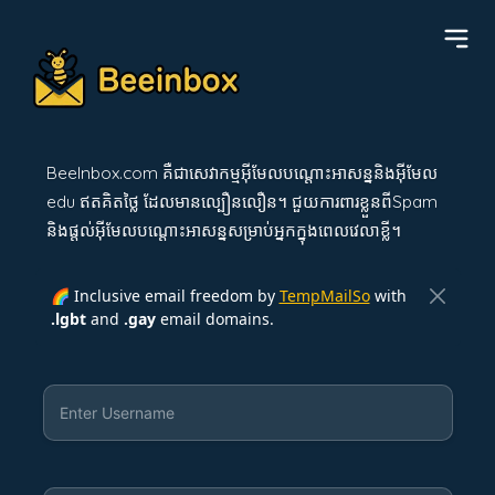
BeeInbox.com គឺជាសេវាកម្មអ៊ីមែលបណ្ដោះអាសន្ននិងអ៊ីមែល
edu ឥតគិតថ្លៃ ដែលមានល្បឿនលឿន។ ជួយការពារខ្លួនពីSpam
និង​ផ្តល់អ៊ីមែលបណ្ដោះអាសន្នសម្រាប់អ្នកក្នុងពេលវេលាខ្លី។
🌈 Inclusive email freedom by
TempMailSo
with
.lgbt
and
.gay
email domains.