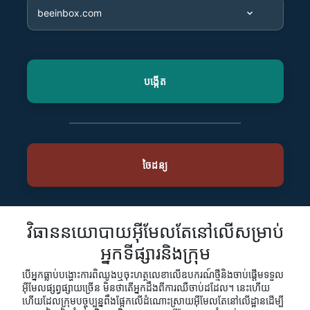
វិធាននយោបាយអ៊ីមែល​តែនៅលើសម្រាប់
អ្នកទីផ្សារនិងក្រុម
បើអ្នកធ្លាប់បង្ហោះការពិឈូងឬចុះហត្ថលេខាលើឧបករណ៍ថ្មីនិងចាប់ផ្តើមទទួល
អ៊ីមែលផ្សព្វផ្សាយច្រើន មិនថាតើអ្នកដឹងពីការឈឺចាប់ដដែល។ នេះហើយ
ហើយដែលក្រុមបច្ចុប្បន្នពឹងផ្អែកលើដំណោះស្រាយអ៊ីមែល​តែនៅលើដ្ឋានដើម្បី