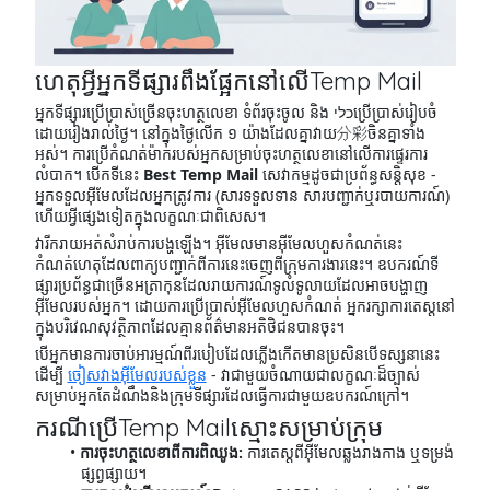
ហេតុអ្វីអ្នកទីផ្សារពឹងផ្អែកនៅលើTemp Mail
អ្នកទីផ្សារប្រើប្រាស់ច្រើនចុះហត្ថលេខា ទំព័រចុះចូល និង כליប្រើប្រាស់រៀបចំ
ដោយរៀងរាល់ថ្ងៃ។ នៅក្នុងថ្ងៃលើក ១ យ៉ាងដែលគ្នាវាយ分彩ចិនគ្នាទាំង
អស់។ ការប្រើកំណត់ម៉ាករបស់អ្នកសម្រាប់ចុះហត្ថលេខានៅលើការផ្ទេរការ
លំបាក។ បើកទីនេះ
Best Temp Mail
សេវាកម្មដូចជាប្រព័ន្ធសន្តិសុខ -
អ្នកទទួលអ៊ីមែលដែលអ្នកត្រូវការ (សារទទួលទាន សារបញ្ជាក់ឬរបាយការណ៍)
ហើយអ្វីផ្សេងទៀតក្នុងលក្ខណៈជាពិសេស។
វារីករាយអត់សំរាប់ការបង្ហឡើង។ អ៊ីមែលមានអ៊ីមែលហួសកំណត់នេះ
កំណត់ហេតុដែលពាក្យបញ្ជាក់ពីការនេះចេញពីក្រុមការងារនេះ។ ឧបករណ៍ទី
ផ្សារប្រព័ន្ធជាច្រើនអត្រាកុនដែលរាយការណ៍ទូលំទូលាយដែលអាចបង្ហាញ
អ៊ីមែលរបស់អ្នក។ ដោយការប្រើប្រាស់អ៊ីមែលហួសកំណត់ អ្នករក្សាការតេស្តនៅ
ក្នុងបរិវេណសុវត្ថិភាពដែលគ្មានព័ត៌មានអតិថិជនបានចុះ។
បើអ្នកមានការចាប់អារម្មណ៍ពីរបៀបដែលភ្លើងកើតមានប្រសិនបើទស្សនានេះ
ដើម្បី
ចៀសវាងអ៊ីមែលរបស់ខ្លួន
- វាជាមួយចំណាយជាលក្ខណៈដ៏ច្បាស់
សម្រាប់អ្នកតែដំណឹងនិងក្រុមទីផ្សារ​ដែលធ្វើការជាមួយឧបករណ៍ក្រៅ។
ករណីប្រើTemp Mailស្មោះសម្រាប់ក្រុម
ការចុះហត្ថលេខាពីការពិឈូង:
ការតេស្តពីអ៊ីមែលឆ្លងរាងកាង ឬទម្រង់
ផ្សព្វផ្សាយ។