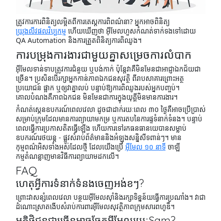
ត្រូវការការពិនិត្យលម្អិតពីការតេស្តការពិពណ៌នា? អ្នកអាចពិនិត្យ
យ្រុងលីវផលវិប្បកម្ម
ហើយឃើញថា អ៊ីមែលហួសកំណត់ទាក់ទងទៅដោយ
QA Automation និងការត្រួតពិនិត្យការពិឈូង។
ការបម្រុងការងារជាមួយគ្នាសម្រេចការលំបាក
អ៊ីមែលទាន់ទាបត្រូវការជំនួយ ឬបង់កាក់ ប៉ុន្តែវាគឺមិនមែនជាអាជ្ញាឯកជ័យជា
ច្រើន។ ប្រសិនបើរក្សាអ្នកកាន់ភាពឯកជនសុវត្ថិ ពីរាបសាគារព្រោះអត្ថ
ប្រយោជន៍ ផ្អាក ឬឲ្យវាគ្នាលប់ បន្ទាប់ឱ្យការពិឈូងរបស់អ្នកបញ្ចប់។
គោលបំណងគឺភាពឯកជន មិនមែនជាការក្នុងយុគ្គីមិនមានការងារ។
កំណត់ស្កេនឧបករណ៍ពេលវេលា ដូចជាដាក់រយៈពេល ៣០ ថ្ងៃគឺអាចប្រើប្រាស់
សម្រាប់ក្រុមដែលមានការព្យាយាមកម្រ ឬការតបនៃការផ្ទទំនាក់ទំនង។ បន្ទាប់
ពេលធ្វើការប្រកាសតិតធ្វើឡើង ហើយការទៅរកធនធានយេបានសម្លាប់
ឧបករណ៍រថយន្ត - ផ្លូវសំរាប់ព័ត៌មាននិងអំឡុងសន្និសីទពាន់ៗ។ មាន
កុម្មពណ៌អិសទាំងអស់ដែលថ្មី ដែលយើងប្រើ
អ៊ីមែល ១០ នាទី
ចាឡី
កម្មតំណន្លាញមានវិធីការព្យាយាមដកលើ។
FAQ
ហេតុអ្វីការទំនាក់ទំនងចេញអង់ខៗ?​
ព្រោះវាសន្សំពេលវេលា បន្ថយអ៊ីមែលស៊ាំនិងរក្សាទិន្នន័យធ្វើការប្រណាំង។ វាជា
ដំណោះស្រាតងើបសំរាប់ការពារអ៊ីមែលសុវត្ថិភាពក្រុមសារពហូឌឹ។
អតិថិជនជាច្រើនអាចចែកអ៊ីមែលរយៈSam?