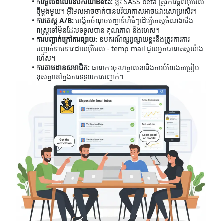
ការចូលដំណើរឧបករណ៍Beta:
ខ្លះ SASS beta ត្រូវការផ្តល់អ៊ីមែល
ថ្មីម្តងមួយ។ អ៊ីមែលអាចចាក់បានបរិយាកាសអាចដោះសោប្រសើរ។
ការតេស្ត A/B:
បង្កើតចំណុចបញ្ជាទំហំធំៗដើម្បីតេស្តចំណងជើង
រាស្ត្រទៅមិនដែលទទួលបាន គុណភាព និងហេស។
ការបញ្ជាក់ក្រៅការផ្សាយ:
ឧបករណ៍ផ្សព្វផ្សាយខ្លះនឹងត្រូវការការ
បញ្ជាក់ទាមទារដោយអ៊ីមែល - temp mail ជួយអ្នកបានតេស្តយ៉ាង
រហ័ស។
ការតាមដានសមាជិក:
ធានាការចុះហត្ថលេខានិងការបំលែងតម្រៀប
ខុសគ្នានៅក្នុងការទទួលការបញ្ជាក់។