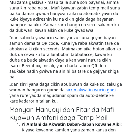
Mu zama gaskiya - masu talla suna son bayanai, amma
suna ƙin raba na su. Mafi kyawun zabin temp mail suna
ba ku damar gwada hanyoyin aiki na atomatik yayin da
kuke kiyaye adireshin ku na cikin gida daga bayanan
ɓangare na uku. Kamar ƙara bango na sirri tsakanin ku
da duk wani kayan aikin da kuke gwadawa.
Idan saboda yawancin sabis yanzu suna goyon bayan
samun dama ta QR code, kuna iya raba akwatin tare da
abokan aiki cikin seconds. Maimakon aika hoton allon ko
duk da cewa ku tura lambobin tabbatacce, kawai ku
duba da buɗe akwatin ɗaya a kan wani na'ura cikin
tsaro. Beeinbox, misali, yana haɗa rabon QR don
sauƙaƙe haɗin gwiwa na ainihi ba tare da gajiyar shiga
ba.
Idan sirri yana daga cikin abubuwan da kuke so, zaku ga
wannan ɓangaren game da
sirrin akwatin wucin gadi
-
yana rufe yadda magudanar spam da auto-delete ke
kare kadarorin tallan ku.
Manyan Hanyoyi don Fitar da Mafi
Kyawun Amfani daga Temp Mail
Yi Amfani da Akwatin Daban-daban Kowane Aiki:
Kiyaye kowanne kamfen yana zaman kansa don