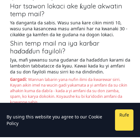
Har tsawon lokaci ake ƙyale akwatin
temp mail?
Ya danganta da sabis. Wasu suna ƙare cikin minti 10,
wasu suna kasancewa masu amfani har na kwanaki 30 -
cikakke ga kamfen da ke gudana na dogon lokaci.
Shin temp mail na iya karɓar
haɗaɗɗun fayiloli?
Iya, mafi yawansu suna gudanar da haɗaɗɗun ƙarami da
lambobin tabbatacce da kyau. Kawai kada ku yi amfani
da su don fayiloli masu sirri ko na dindindin.
Gargadi:
Wannan labarin yana nufin ilimi da ƙwarewar sirri.
Kayan aikin imel na wucin gadi yakamata a yi amfani da su cikin
alhakin kuma da ɗabi'a - kada a yi amfani da su don zamba,
spam, ko karya dokokin. Koyaushe ku bi ƙa'idodin amfani da
kowanne sabis.
Rufe
By using this website you agree to our
Cookie
Policy