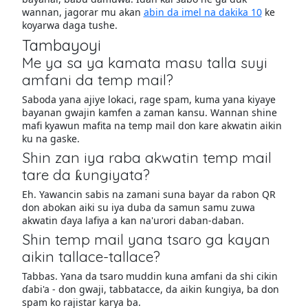
wannan, jagorar mu akan
abin da imel na dakika 10
ke
koyarwa daga tushe.
Tambayoyi
Me ya sa ya kamata masu talla suyi
amfani da temp mail?
Saboda yana ajiye lokaci, rage spam, kuma yana kiyaye
bayanan gwajin kamfen a zaman kansu. Wannan shine
mafi kyawun mafita na temp mail don kare akwatin aikin
ku na gaske.
Shin zan iya raba akwatin temp mail
tare da ƙungiyata?
Eh. Yawancin sabis na zamani suna bayar da rabon QR
don abokan aiki su iya duba da samun samu zuwa
akwatin ɗaya lafiya a kan na'urori daban-daban.
Shin temp mail yana tsaro ga kayan
aikin tallace-tallace?
Tabbas. Yana da tsaro muddin kuna amfani da shi cikin
ɗabi'a - don gwaji, tabbatacce, da aikin ƙungiya, ba don
spam ko rajistar karya ba.