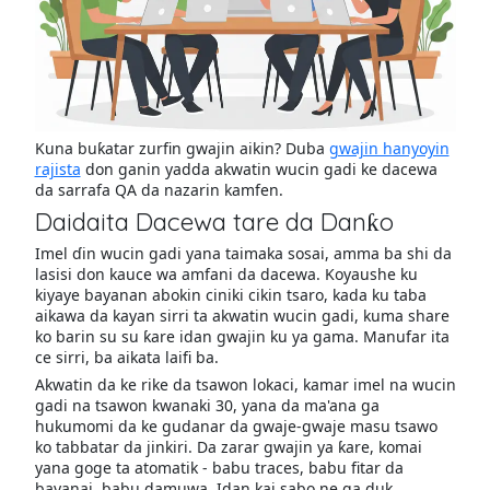
Kuna buƙatar zurfin gwajin aikin? Duba
gwajin hanyoyin
rajista
don ganin yadda akwatin wucin gadi ke dacewa
da sarrafa QA da nazarin kamfen.
Daidaita Dacewa tare da Danƙo
Imel ɗin wucin gadi yana taimaka sosai, amma ba shi da
lasisi don kauce wa amfani da dacewa. Koyaushe ku
kiyaye bayanan abokin ciniki cikin tsaro, kada ku taba
aikawa da kayan sirri ta akwatin wucin gadi, kuma share
ko barin su su ƙare idan gwajin ku ya gama. Manufar ita
ce sirri, ba aikata laifi ba.
Akwatin da ke rike da tsawon lokaci, kamar imel na wucin
gadi na tsawon kwanaki 30, yana da ma'ana ga
hukumomi da ke gudanar da gwaje-gwaje masu tsawo
ko tabbatar da jinkiri. Da zarar gwajin ya ƙare, komai
yana goge ta atomatik - babu traces, babu fitar da
bayanai, babu damuwa. Idan kai sabo ne ga duk