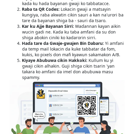
kada ku hada bayanan gwaji ko tabbatacce.
Raba ta QR Codes:
Lokacin gwaji a matsayin
ƙungiya, raba akwatin cikin sauri a kan na'urori ba
tare da bayanan shiga ba - sauri da tsaro.
Kar ku Ajje Bayanan Sirri:
Waɗannan kayan aikin
wucin gadi ne. Kada ku taba amfani da su don
shiga abokin ciniki ko kadarorin sirri.
Haɗa tare da Gwaje-gwajen Bin Dabaru:
Yi amfani
da temp mail lokacin da kuke tabbatar da fom,
kukis, ko pixels don mafi kyawun sakamakon A/B.
Kiyaye Abubuwa cikin Hakkoki:
Kullum ku yi
gwaji cikin alhakin. Guji shiga cikin tsarin 'yan
takara ko amfani da imel don abubuwa masu
spammy.