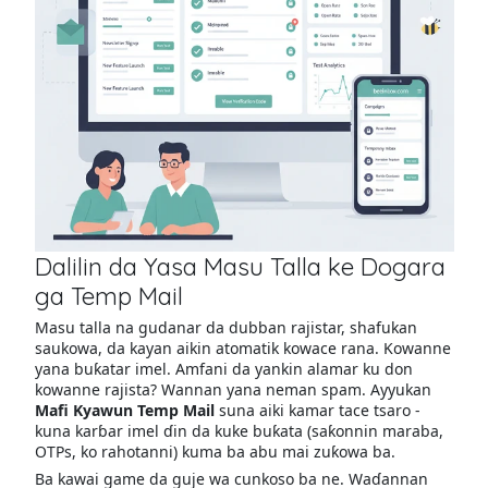
Dalilin da Yasa Masu Talla ke Dogara
ga Temp Mail
Masu talla na gudanar da dubban rajistar, shafukan
saukowa, da kayan aikin atomatik kowace rana. Kowanne
yana buƙatar imel. Amfani da yankin alamar ku don
kowanne rajista? Wannan yana neman spam. Ayyukan
Mafi Kyawun Temp Mail
suna aiki kamar tace tsaro -
kuna karɓar imel ɗin da kuke buƙata (saƙonnin maraba,
OTPs, ko rahotanni) kuma ba abu mai zuƙowa ba.
Ba kawai game da guje wa cunkoso ba ne. Waɗannan