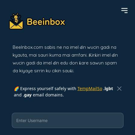
BeeInbox.com sabis ne na imel ɗin wucin gadi na
kyauta, mai sauri kuma mai amfani. Ƙirƙiri imel ɗin
wucin gadi da imel ɗin edu don ƙare sawun spam
da kiyaye sirrin ku cikin sauƙi.
🌈 Express yourself safely with
TempMailSo
.lgbt
and
.gay
email domains.