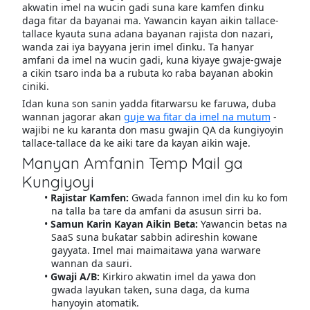
akwatin imel na wucin gadi suna kare kamfen ɗinku
daga fitar da bayanai ma. Yawancin kayan aikin tallace-
tallace kyauta suna adana bayanan rajista don nazari,
wanda zai iya bayyana jerin imel ɗinku. Ta hanyar
amfani da imel na wucin gadi, kuna kiyaye gwaje-gwaje
a cikin tsaro inda ba a rubuta ko raba bayanan abokin
ciniki.
Idan kuna son sanin yadda fitarwarsu ke faruwa, duba
wannan jagorar akan
guje wa fitar da imel na mutum
-
wajibi ne ku karanta don masu gwajin QA da ƙungiyoyin
tallace-tallace da ke aiki tare da kayan aikin waje.
Manyan Amfanin Temp Mail ga
Kungiyoyi
Rajistar Kamfen:
Gwada fannon imel ɗin ku ko fom
na talla ba tare da amfani da asusun sirri ba.
Samun Ƙarin Kayan Aikin Beta:
Yawancin betas na
SaaS suna buƙatar sabbin adireshin kowane
gayyata. Imel mai maimaitawa yana warware
wannan da sauri.
Gwaji A/B:
Kirkiro akwatin imel da yawa don
gwada layukan taken, suna daga, da kuma
hanyoyin atomatik.