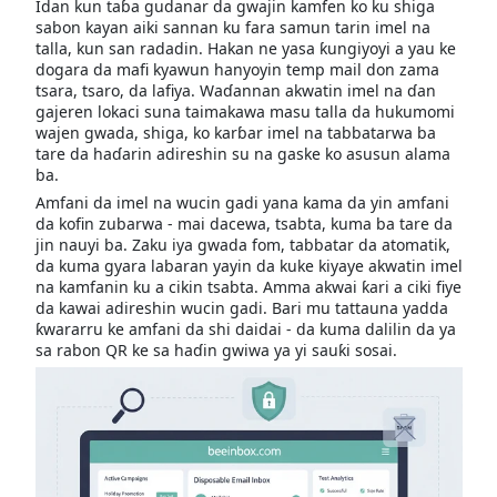
Idan kun taɓa gudanar da gwajin kamfen ko ku shiga
sabon kayan aiki sannan ku fara samun tarin imel na
talla, kun san radadin. Hakan ne yasa ƙungiyoyi a yau ke
dogara da mafi kyawun hanyoyin temp mail don zama
tsara, tsaro, da lafiya. Waɗannan akwatin imel na ɗan
gajeren lokaci suna taimakawa masu talla da hukumomi
wajen gwada, shiga, ko karɓar imel na tabbatarwa ba
tare da haɗarin adireshin su na gaske ko asusun alama
ba.
Amfani da imel na wucin gadi yana kama da yin amfani
da kofin zubarwa - mai dacewa, tsabta, kuma ba tare da
jin nauyi ba. Zaku iya gwada fom, tabbatar da atomatik,
da kuma gyara labaran yayin da kuke kiyaye akwatin imel
na kamfanin ku a cikin tsabta. Amma akwai ƙari a ciki fiye
da kawai adireshin wucin gadi. Bari mu tattauna yadda
ƙwararru ke amfani da shi daidai - da kuma dalilin da ya
sa rabon QR ke sa haɗin gwiwa ya yi sauƙi sosai.