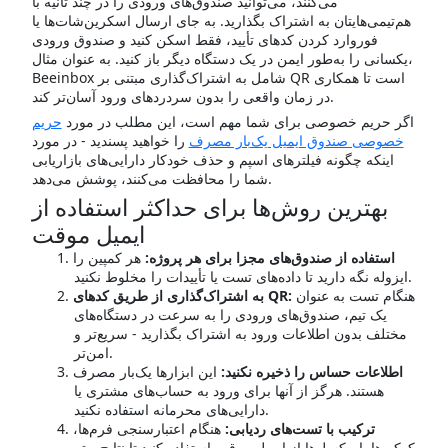
می‌کنند، می‌توانید صندوق‌های ورودی را در چند ثانیه با
هم‌تیمی‌هایتان به اشتراک بگذارید. به جای ارسال اسکرین‌شات‌ها یا
فوروارد کردن کدهای تأیید، فقط اسکن کنید و صندوق ورودی
یکسانی را به‌طور ایمن در یک دستگاه دیگر باز کنید. به عنوان مثال،
Beeinbox شامل به اشتراک‌گذاری مبتنی بر QR است تا همکاری
در زمان واقعی را بدون سردردهای ورود آسان‌تر کند.
اگر حریم خصوصی برای شما مهم است، این مطلب در مورد
حریم
خصوصی صندوق ایمیل یک‌بار مصرف
را خواهید پسندید - در مورد
اینکه چگونه فیلترهای اسپم و حذف خودکار دارایی‌های بازاریابی
شما را محافظت می‌کنند، پوشش می‌دهد.
بهترین روش‌ها برای حداکثر استفاده از
ایمیل موقت
استفاده از صندوق‌های مجزا برای هر پروژه:
هر کمپین را
ایزوله نگه دارید تا داده‌های تست یا تأییدات را مخلوط نکنید.
هنگام تست به عنوان
به اشتراک‌گذاری از طریق کدهای QR:
یک تیم، صندوق‌های ورودی را به سرعت در دستگاه‌های
مختلف بدون اطلاعات ورود به اشتراک بگذارید - سریع‌تر و
امن‌تر.
اطلاعات حساس را ذخیره نکنید:
این ابزارها یک‌بار مصرف
هستند. هرگز از آنها برای ورود به حساب‌های مشتری یا
دارایی‌های محرمانه استفاده نکنید.
ترکیب با تست‌های ردیابی:
هنگام اعتبارسنجی فرم‌ها،
کوکی‌ها یا پیکسل‌ها از ایمیل موقت استفاده کنید تا نتایج بهتر