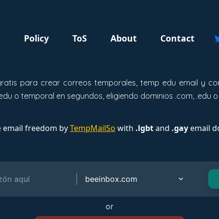
g
Policy
ToS
About
Contact
gratis para crear correos temporales, temp edu email y cor
edu o temporal en segundos, eligiendo dominios .com, .edu o
e email freedom by
TempMailSo
with
.lgbt
and
.gay
email d
or