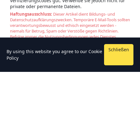
Verifizierungscodes gut. Verwende sie jedoch nicht für
private oder permanente Dateien.
Haftungsausschluss:
Dieser Artikel dient Bildungs- und
Datenschutzaufklärungszwecken. Temporäre E-Mail-Tools sollten
verantwortungsbewusst und ethisch eingesetzt werden -
niemals für Betrug, Spam oder Verstöße gegen Richtlinien.
Befolge immer die Nutzungsbedingungen jedes Dienstes.
Schließen
By using this website you agree to our
Cookie
Policy