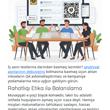
İş axını testlərinə dərindən baxmaq lazımdır?
qeydiyyat
axınlarının debugging
bölməsinə baxmaq üçün atılan
inboxların QA avtomatlaşdırması və kampaniya
yoxlamalarına necə uyğun gəldiyini görün.
Rahatlıqı Etika ilə Balanslama
Müvəqqəti e-poçt böyük köməkdir, lakin bu ədalətli
istifadə hüquqlarını aşmaq üçün icazə deyil. Həmişə
müştəri məlumatlarını təhlükəsiz saxlayın, həssas
materialları atılan inboxlardan göndərməyin və testiniz