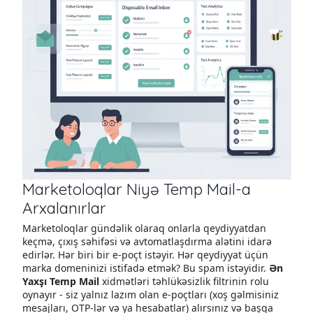
Marketoloqlar Niyə Temp Mail-a
Arxalanırlar
Marketoloqlar gündəlik olaraq onlarla qeydiyyatdan
keçmə, çıxış səhifəsi və avtomatlaşdırma alətini idarə
edirlər. Hər biri bir e-poçt istəyir. Hər qeydiyyat üçün
marka domeninizi istifadə etmək? Bu spam istəyidir.
Ən
Yaxşı Temp Mail
xidmətləri təhlükəsizlik filtrinin rolu
oynayır - siz yalnız lazım olan e-poçtları (xoş gəlmisiniz
mesajları, OTP-lər və ya hesabatlar) alırsınız və başqa