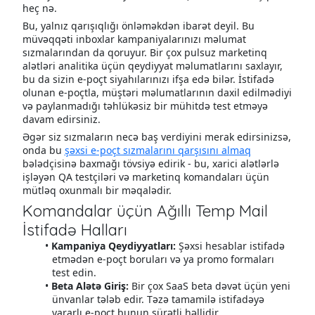
heç nə.
Bu, yalnız qarışıqlığı önləməkdən ibarət deyil. Bu
müvəqqəti inboxlar kampaniyalarınızı məlumat
sızmalarından da qoruyur. Bir çox pulsuz marketinq
alətləri analitika üçün qeydiyyat məlumatlarını saxlayır,
bu da sizin e-poçt siyahılarınızı ifşa edə bilər. İstifadə
olunan e-poçtla, müştəri məlumatlarının daxil edilmədiyi
və paylanmadığı təhlükəsiz bir mühitdə test etməyə
davam edirsiniz.
Əgər siz sızmaların necə baş verdiyini merak edirsinizsə,
onda bu
şəxsi e-poçt sızmalarını qarşısını almaq
bələdçisinə baxmağı tövsiyə edirik - bu, xarici alətlərlə
işləyən QA testçiləri və marketinq komandaları üçün
mütləq oxunmalı bir məqalədir.
Komandalar üçün Ağıllı Temp Mail
İstifadə Halları
Kampaniya Qeydiyyatları:
Şəxsi hesablar istifadə
etmədən e-poçt boruları və ya promo formaları
test edin.
Beta Alətə Giriş:
Bir çox SaaS beta dəvət üçün yeni
ünvanlar tələb edir. Təzə tamamilə istifadəyə
yararlı e-poçt bunun sürətli həllidir.