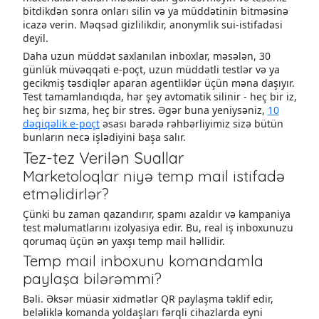
bitdikdən sonra onları silin və ya müddətinin bitməsinə
icazə verin. Məqsəd gizlilikdir, anonymlik sui-istifadəsi
deyil.
Daha uzun müddət saxlanılan inboxlar, məsələn, 30
günlük müvəqqəti e-poçt, uzun müddətli testlər və ya
gecikmiş təsdiqlər aparan agentliklər üçün məna daşıyır.
Test tamamlandıqda, hər şey avtomatik silinir - heç bir iz,
heç bir sızma, heç bir stres. Əgər buna yeniysəniz,
10
dəqiqəlik e-poçt
əsası barədə rəhbərliyimiz sizə bütün
bunların necə işlədiyini başa salır.
Tez-tez Verilən Suallar
Marketoloqlar niyə temp mail istifadə
etməlidirlər?
Çünki bu zaman qazandırır, spamı azaldır və kampaniya
test məlumatlarını izolyasiya edir. Bu, real iş inboxunuzu
qorumaq üçün ən yaxşı temp mail həllidir.
Temp mail inboxunu komandamla
paylaşa bilərəmmi?
Bəli. Əksər müasir xidmətlər QR paylaşma təklif edir,
beləliklə komanda yoldaşları fərqli cihazlarda eyni