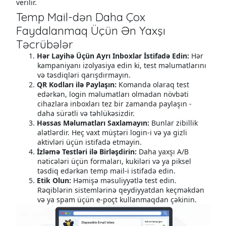
verilir.
Temp Mail-dən Daha Çox
Faydalanmaq Üçün Ən Yaxşı
Təcrübələr
Hər Layihə Üçün Ayrı Inboxlar İstifadə Edin:
Hər
kampaniyanı izolyasiya edin ki, test məlumatlarını
və təsdiqləri qarışdırmayın.
QR Kodları ilə Paylaşın:
Komanda olaraq test
edərkən, login məlumatları olmadan növbəti
cihazlara inboxları tez bir zamanda paylaşın -
daha sürətli və təhlükəsizdir.
Həssas Məlumatları Saxlamayın:
Bunlar zibillik
alətlərdir. Heç vaxt müştəri login-i və ya gizli
aktivləri üçün istifadə etməyin.
İzləmə Testləri ilə Birləşdirin:
Daha yaxşı A/B
nəticələri üçün formaları, kukiləri və ya piksel
təsdiq edərkən temp mail-i istifadə edin.
Etik Olun:
Həmişə məsuliyyətlə test edin.
Rəqiblərin sistemlərinə qeydiyyatdan keçməkdən
və ya spam üçün e-poçt kullanmaqdan çəkinin.