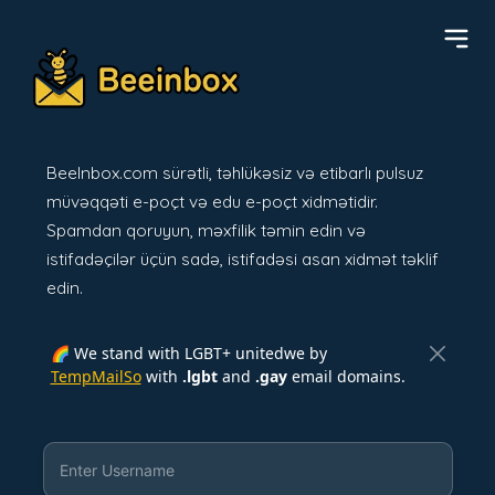
BeeInbox.com sürətli, təhlükəsiz və etibarlı pulsuz
müvəqqəti e-poçt və edu e-poçt xidmətidir.
Spamdan qoruyun, məxfilik təmin edin və
istifadəçilər üçün sadə, istifadəsi asan xidmət təklif
edin.
🌈 We stand with LGBT+ unitedwe by
TempMailSo
with
.lgbt
and
.gay
email domains.