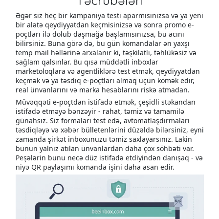
Təcrübələri
Əgər siz heç bir kampaniya testi aparmısınızsa və ya yeni
bir alətə qeydiyyatdan keçmisinizsə və sonra promo e-
poçtları ilə dolub daşmağa başlamısınızsa, bu acını
bilirsiniz. Buna görə də, bu gün komandalar ən yaxşı
temp mail həllərinə arxalanır ki, təşkilatlı, təhlükəsiz və
sağlam qalsınlar. Bu qısa müddətli inboxlar
marketoloqlara və agentliklərə test etmək, qeydiyyatdan
keçmək və ya təsdiq e-poçtları almaq üçün kömək edir,
real ünvanlarını və marka hesablarını riskə atmadan.
Müvəqqəti e-poçtdan istifadə etmək, çeşidli stəkandan
istifadə etməyə bənzəyir - rahat, təmiz və tamamilə
günahsız. Siz formaları test edə, avtomatlaşdırmaları
təsdiqləyə və xəbər bülletenlərini düzəldə bilərsiniz, eyni
zamanda şirkət inboxunuzu təmiz saxlayarsınız. Lakin
bunun yalnız atılan ünvanlardan daha çox söhbəti var.
Peşələrin bunu necə düz istifadə etdiyindən danışaq - və
niyə QR paylaşımı komanda işini daha asan edir.