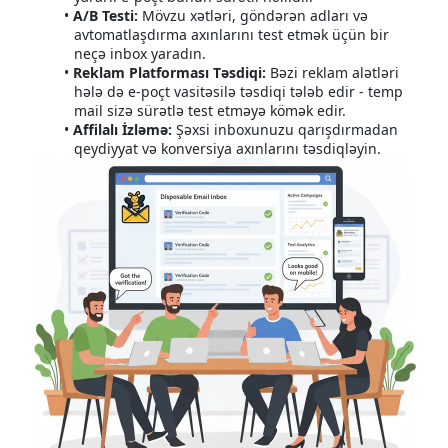
A/B Testi:
Mövzu xətləri, göndərən adları və
avtomatlaşdırma axınlarını test etmək üçün bir
neçə inbox yaradın.
Reklam Platforması Təsdiqi:
Bəzi reklam alətləri
hələ də e-poçt vasitəsilə təsdiqi tələb edir - temp
mail sizə sürətlə test etməyə kömək edir.
Affilalı İzləmə:
Şəxsi inboxunuzu qarışdırmadan
qeydiyyat və konversiya axınlarını təsdiqləyin.