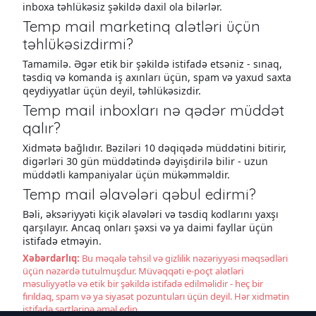
inboxa təhlükəsiz şəkildə daxil ola bilərlər.
Temp mail marketinq alətləri üçün
təhlükəsizdirmi?
Tamamilə. Əgər etik bir şəkildə istifadə etsəniz - sınaq,
təsdiq və komanda iş axınları üçün, spam və yaxud saxta
qeydiyyatlar üçün deyil, təhlükəsizdir.
Temp mail inboxları nə qədər müddət
qalır?
Xidmətə bağlıdır. Bəziləri 10 dəqiqədə müddətini bitirir,
digərləri 30 gün müddətində dəyişdirilə bilir - uzun
müddətli kampaniyalar üçün mükəmməldir.
Temp mail əlavələri qəbul edirmi?
Bəli, əksəriyyəti kiçik əlavələri və təsdiq kodlarını yaxşı
qarşılayır. Ancaq onları şəxsi və ya daimi fayllar üçün
istifadə etməyin.
Xəbərdarlıq:
Bu məqalə təhsil və gizlilik nəzəriyyəsi məqsədləri
üçün nəzərdə tutulmuşdur. Müvəqqəti e-poçt alətləri
məsuliyyətlə və etik bir şəkildə istifadə edilməlidir - heç bir
fırıldaq, spam və ya siyasət pozuntuları üçün deyil. Hər xidmətin
istifadə şərtlərinə əməl edin.