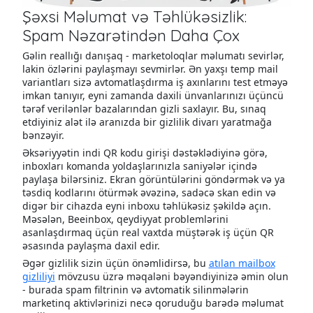
Şəxsi Məlumat və Təhlükəsizlik:
Spam Nəzarətindən Daha Çox
Gəlin reallığı danışaq - marketoloqlar məlumatı sevirlər,
lakin özlərini paylaşmayı sevmirlər. Ən yaxşı temp mail
variantları sizə avtomatlaşdırma iş axınlarını test etməyə
imkan tanıyır, eyni zamanda daxili ünvanlarınızı üçüncü
tərəf verilənlər bazalarından gizli saxlayır. Bu, sınaq
etdiyiniz alət ilə aranızda bir gizlilik divarı yaratmağa
bənzəyir.
Əksəriyyətin indi QR kodu girişi dəstəklədiyinə görə,
inboxları komanda yoldaşlarınızla saniyələr içində
paylaşa bilərsiniz. Ekran görüntülərini göndərmək və ya
təsdiq kodlarını ötürmək əvəzinə, sadəcə skan edin və
digər bir cihazda eyni inboxu təhlükəsiz şəkildə açın.
Məsələn, Beeinbox, qeydiyyat problemlərini
asanlaşdırmaq üçün real vaxtda müştərək iş üçün QR
əsasında paylaşma daxil edir.
Əgər gizlilik sizin üçün önəmlidirsə, bu
atılan mailbox
gizliliyi
mövzusu üzrə məqaləni bəyəndiyinizə əmin olun
- burada spam filtrinin və avtomatik silinmələrin
marketinq aktivlərinizi necə qoruduğu barədə məlumat