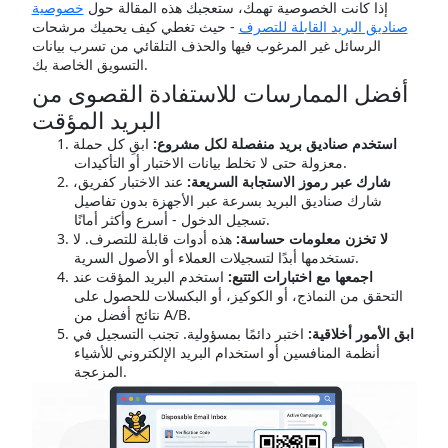
إذا كانت الخصوصية تهمك، ستعجبك هذه المقالة حول
خصوصية
صناديق البريد القابلة للتصرف
- حيث تغطي كيف يحميك مرشحات
الرسائل غير المرغوب فيها والحذف التلقائي من تسرب بيانات
التسويق الخاصة بك.
أفضل الممارسات للاستفادة القصوى من
البريد المؤقت
استخدم صناديق بريد منفصلة لكل مشروع:
ابقِ كل حملة
معزولة حتى لا تخلط بيانات الاختبار أو التأكيدات.
شارك عبر رموز الاستجابة السريعة:
عند الاختبار كفريق،
شارك صناديق البريد بسرعة عبر الأجهزة بدون تفاصيل
تسجيل الدخول - أسرع وأكثر أمانًا.
لا تخزن معلومات حساسة:
هذه أدوات قابلة للتصرف. لا
تستخدمها أبدًا لتسجيلات العملاء أو الأصول السرية.
اجمعها مع اختبارات التتبع:
استخدم البريد المؤقت عند
التحقق من النماذج، أو الكوكيز، أو البكسلات للحصول على
نتائج أفضل من A/B.
ابق الأمور أخلاقية:
اختبر دائمًا بمسؤولية. تجنب التسجيل في
أنظمة المنافسين أو استخدام البريد الإلكتروني للأشياء
المزعجة.