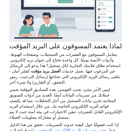
لماذا يعتمد المسوقون على البريد المؤقت
يتعامل المسوقون مع العشرات من التسجيلات، وصفحات الهبوط،
وأدوات الأتمتة يوميًا. كل واحدة تحتاج إلى عنوان بريد إلكتروني.
استخدام نطاق علامتك التجارية لكل تسجيل؟ هذا يدعو إلى الرسائل
غير المرغوب فيها. تعمل خدمات
أفضل بريد مؤقت
كفلتر أمان -
تتلقى رسائل البريد الإلكتروني التي تحتاجها (رسائل الترحيب، رموز
التحقق، أو التقارير) ولا شيء آخر.
ليس الأمر مجرد تجنب الفوضى. هذه الصناديق المؤقتة تحمي
حملاتك من تسريبات البيانات أيضًا. العديد من أدوات التسويق
المجانية تخزن بيانات التسجيل من أجل التحليلات، مما قد يكشف
قوائم البريد الإلكتروني الخاصة بك. من خلال استخدام البريد
الإلكتروني القابل للتصرف، تبقي الاختبارات في بيئة آمنة حيث لا يتم
تسجيل أو مشاركة معلومات العملاء.
إذا كنت فضوليًا حول كيفية حدوث التسريبات، تحقق من هذا الدليل
حول
تجنب تسريبات البريد الإلكتروني الشخصي
- إنه قراءة لا بد