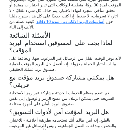
المؤقت لمدة 30 يومًا، منطقية للوكالات التي تدير اختبارات ممتدة أو
تحقق متأخر. بمجرد انتهاء الاختبار، يتم حذف كل شيء تلقائيًا - لا
آثار، لا تسريبات، لا ضغط. إذا كنت جديدًا على كل هذا، يشرح دليلنا
حول
أساسيات البريد الإلكتروني لمدة 10 دقائق
كيفية عمله من
الألف إلى الياء.
الأسئلة الشائعة
لماذا يجب على المسوقين استخدام البريد
المؤقت؟
لأنه يوفر الوقت، يقلل من الرسائل غير المرغوب فيها، ويحافظ على
بيانات اختبار الحملة معزولة. إنه أفضل حل للبريد المؤقت لحماية
صندوق بريد عملك الحقيقي.
هل يمكنني مشاركة صندوق بريد مؤقت مع
فريقي؟
نعم. تقدم معظم الخدمات الحديثة مشاركة عبر رمز الاستجابة
السريعة حتى يتمكن الزملاء من مسح الرمز والوصول إلى نفس
صندوق البريد بأمان على أجهزة مختلفة.
هل البريد المؤقت آمن لأدوات التسويق؟
بالطبع. إنه آمن طالما أنك تستخدمه بطريقة أخلاقية - للاختبار،
والتحقق، وتدفقات العمل الجماعية، وليس للرسائل غير المرغوب