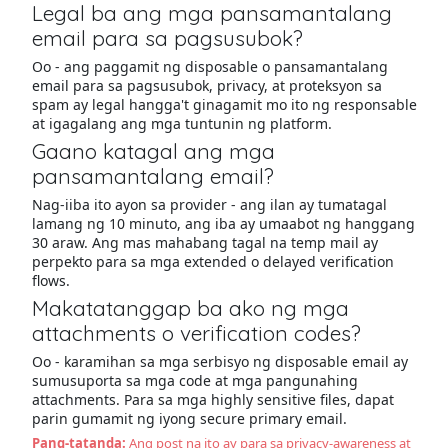
Legal ba ang mga pansamantalang
email para sa pagsusubok?
Oo - ang paggamit ng disposable o pansamantalang
email para sa pagsusubok, privacy, at proteksyon sa
spam ay legal hangga't ginagamit mo ito ng responsable
at igagalang ang mga tuntunin ng platform.
Gaano katagal ang mga
pansamantalang email?
Nag-iiba ito ayon sa provider - ang ilan ay tumatagal
lamang ng 10 minuto, ang iba ay umaabot ng hanggang
30 araw. Ang mas mahabang tagal na temp mail ay
perpekto para sa mga extended o delayed verification
flows.
Makatatanggap ba ako ng mga
attachments o verification codes?
Oo - karamihan sa mga serbisyo ng disposable email ay
sumusuporta sa mga code at mga pangunahing
attachments. Para sa mga highly sensitive files, dapat
parin gumamit ng iyong secure primary email.
Pang-tatanda:
Ang post na ito ay para sa privacy-awareness at