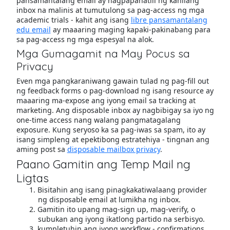
pansamantalang email ay nagpapanatili ng kanilang
inbox na malinis at tumutulong sa pag-access ng mga
academic trials - kahit ang isang
libre pansamantalang
edu email
ay maaaring maging kapaki-pakinabang para
sa pag-access ng mga espesyal na alok.
Mga Gumagamit na May Pocus sa
Privacy
Even mga pangkaraniwang gawain tulad ng pag-fill out
ng feedback forms o pag-download ng isang resource ay
maaaring ma-expose ang iyong email sa tracking at
marketing. Ang disposable inbox ay nagbibigay sa iyo ng
one-time access nang walang pangmatagalang
exposure. Kung seryoso ka sa pag-iwas sa spam, ito ay
isang simpleng at epektibong estratehiya - tingnan ang
aming post sa
disposable mailbox privacy
.
Paano Gamitin ang Temp Mail ng
Ligtas
Bisitahin ang isang pinagkakatiwalaang provider
ng disposable email at lumikha ng inbox.
Gamitin ito upang mag-sign up, mag-verify, o
subukan ang iyong ikatlong partido na serbisyo.
kumpletuhin ang iyong workflow - confirmations,