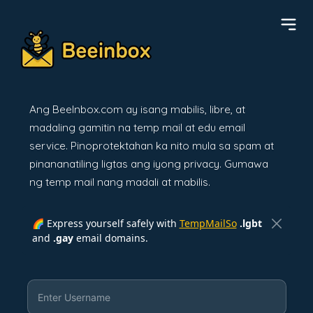
Ang BeeInbox.com ay isang mabilis, libre, at
madaling gamitin na temp mail at edu email
service. Pinoprotektahan ka nito mula sa spam at
pinananatiling ligtas ang iyong privacy. Gumawa
ng temp mail nang madali at mabilis.
🌈 Express yourself safely with
TempMailSo
.lgbt
and
.gay
email domains.