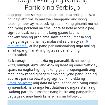
Nagtatesting ng Ikatlong
Partido na Serbisyo
Ang pagsubok sa mga bagong apps, marketing tools, o
online platforms ay masaya - hanggang ang iyong
totoong inbox ay mapasok ng spam. Kung ginamit mo na
ang iyong personal na email para sa beta access o pag-
sign-up, tiyak na alam mo kung gaano kabilis
nagkakaroon ng problema. Kaya naman umaasa ang
mga gumagamit na may malasakit sa privacy sa
10
minute email
at iba pang pansamantalang mga tool ng
email upang manatiling ligtas sa panahon ng
pagsusubok.
Sa katunayan, ipinapakita ng pananaliksik na noong
2023, humigit-kumulang 45% ng lahat ng email traffic ay
spam, na nagha-highlight kung gaano kapanganib ang
mga inbox kapag ginagamit mo ang iyong pangunahing
address para sa bawat pag-sign up. Kinolekta ng
EmailToolTester
ang data na iyon. Kapag ang iyong email
ay na-imbak na sa mga test database o mga sistema ng
ikatlong partido, tumataas nang husto ang panganib ng
pagtagas o mga hindi kanais-nais na follow-up.