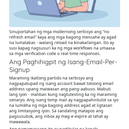
Sinuportahan ng mga modernong serbisyo ang “no
refresh email” kaya ang mga bagong mensahe ay agad
na lumalabas - walang reload na kinakailangan. Ito ay
susi kapag nagsusuri ka ng mga workflows na umaasa
sa mga verification code o real-time responses.
Ang Paghihigpit ng Isang-Email-Per-
Signup
Maraming ikatlong partido na serbisyo ang
nagpapatupad ng isang account bawat totoong email
address upang maiwasan ang pang-aabuso. Mabuti
lang iyon - maliban kung nagtutesting ka ng maraming
senaryo. Ang isang temp mail ay nagpapahintulot sa iyo
na lumikha ng mga bagong address agad at ligtasan
ang limitasyong iyon. Sa sandaling matapos ang
pagsusubok, ang inbox ay mag-e-expire at lahat ay
mawawala.
Ang pamamaraang ito ay partikular na kapaki-