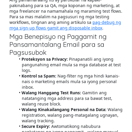
pakinabang para sa QA, mga koponan ng marketing, at
mga freelancer na namamahala ng maraming test flows.
Para sa mas malalim na pagsusuri ng mga testing
workflows, tingnan ang aming artikulo sa
pag-debug ng
mga sign-up flows gamit ang disposable inbox
.
Mga Benepisyo ng Paggamit ng
Pansamantalang Email para sa
Pagsusubok
Proteksyon sa Privacy:
Pinapanatili ang iyong
pangunahing email mula sa mga database at test
logs.
Kontrol sa Spam:
Nag-filter ng mga hindi kanais-
nais o marketing emails mula sa iyong personal
inbox.
Walang Hanggang Test Runs:
Gamitin ang
natatanging mga address para sa bawat test,
walang reuse block.
Walang Kinakailangang Personal na Data:
Walang
registration, walang pang-matagalang ugnayan,
walang tracking.
Secure Expiry:
Awtomatikong nabubura
pagkatapos ng iyong paggamit - walang manual