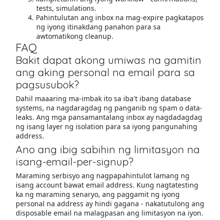
tests, simulations.
Pahintulutan ang inbox na mag-expire pagkatapos
ng iyong itinakdang panahon para sa
awtomatikong cleanup.
FAQ
Bakit dapat akong umiwas na gamitin
ang aking personal na email para sa
pagsusubok?
Dahil maaaring ma-imbak ito sa iba't ibang database
systems, na nagdaragdag ng panganib ng spam o data-
leaks. Ang mga pansamantalang inbox ay nagdadagdag
ng isang layer ng isolation para sa iyong pangunahing
address.
Ano ang ibig sabihin ng limitasyon na
isang-email-per-signup?
Maraming serbisyo ang nagpapahintulot lamang ng
isang account bawat email address. Kung nagtatesting
ka ng maraming senaryo, ang paggamit ng iyong
personal na address ay hindi gagana - nakatutulong ang
disposable email na malagpasan ang limitasyon na iyon.