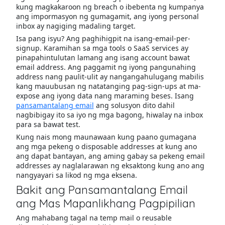
kung magkakaroon ng breach o ibebenta ng kumpanya
ang impormasyon ng gumagamit, ang iyong personal
inbox ay nagiging madaling target.
Isa pang isyu? Ang paghihigpit na isang-email-per-
signup. Karamihan sa mga tools o SaaS services ay
pinapahintulutan lamang ang isang account bawat
email address. Ang paggamit ng iyong pangunahing
address nang paulit-ulit ay nangangahulugang mabilis
kang mauubusan ng natatanging pag-sign-ups at ma-
expose ang iyong data nang maraming beses. Isang
pansamantalang email
ang solusyon dito dahil
nagbibigay ito sa iyo ng mga bagong, hiwalay na inbox
para sa bawat test.
Kung nais mong maunawaan kung paano gumagana
ang mga pekeng o disposable addresses at kung ano
ang dapat bantayan, ang aming gabay sa pekeng email
addresses ay naglalarawan ng eksaktong kung ano ang
nangyayari sa likod ng mga eksena.
Bakit ang Pansamantalang Email
ang Mas Mapanlikhang Pagpipilian
Ang mahabang tagal na temp mail o reusable