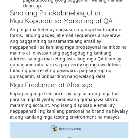
clean-up.
Sino ang Pinakabinebisyuhan
Mga Koponan sa Marketing at QA
Ang mga marketer ay nagsusuri ng mga lead-capture
forms, landing pages, at email sequences araw-araw.
Ang paggamit ng pansamantalang email ay
nagpapanatili sa kanilang mga propesyonal na inbox na
malinis at iniiwasan ang pagdagdag ng kanilang
address sa mga marketing lists. Ang mga QA team ay
gumagamit nito para sa pag-verify ng mga workflows
tulad ng pag-reset ng password, pag-sign-up ng
gumagamit, at onboarding nang walang kalat.
Mga Freelancer at Ahensya
Kapag ang mga freelancer ay nagsusuri ng mga tool
para sa mga kliyente, kadalasang gumagawa sila ng
maraming account. Ang isang disposable email ay
nagpapanatili ng kanilang personal na brand na hiwalay
at ang kanilang mga testing environment na maayos.