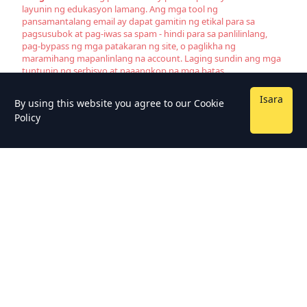
layunin ng edukasyon lamang. Ang mga tool ng
pansamantalang email ay dapat gamitin ng etikal para sa
pagsusubok at pag-iwas sa spam - hindi para sa panlilinlang,
pag-bypass ng mga patakaran ng site, o paglikha ng
maramihang mapanlinlang na account. Laging sundin ang mga
tuntunin ng serbisyo at naaangkop na mga batas.
Isara
By using this website you agree to our
Cookie
Policy