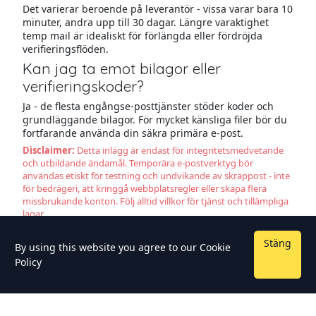
Det varierar beroende på leverantör - vissa varar bara 10
minuter, andra upp till 30 dagar. Längre varaktighet
temp mail är idealiskt för förlängda eller fördröjda
verifieringsflöden.
Kan jag ta emot bilagor eller
verifieringskoder?
Ja - de flesta engångse-posttjänster stöder koder och
grundläggande bilagor. För mycket känsliga filer bör du
fortfarande använda din säkra primära e-post.
Disclaimer:
Detta inlägg är endast för integritetsmedvetande
och utbildande ändamål. Temporära e-postverktyg bör
användas etiskt för testning och undvikande av skräppost - inte
för bedrägeri, att kringgå webbplatsregler eller skapa flera
missbrukande konton. Följ alltid villkor för tjänst och tillämpliga
lagar.
Stäng
By using this website you agree to our
Cookie
Policy