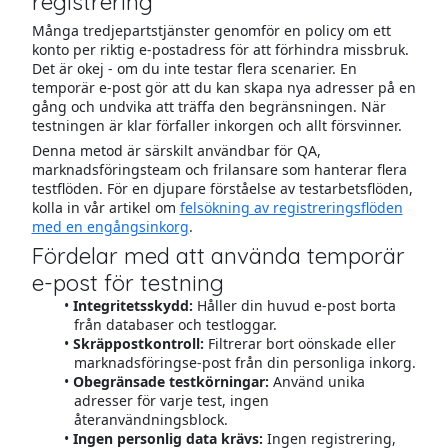
registrering
Många tredjepartstjänster genomför en policy om ett
konto per riktig e-postadress för att förhindra missbruk.
Det är okej - om du inte testar flera scenarier. En
temporär e-post gör att du kan skapa nya adresser på en
gång och undvika att träffa den begränsningen. När
testningen är klar förfaller inkorgen och allt försvinner.
Denna metod är särskilt användbar för QA,
marknadsföringsteam och frilansare som hanterar flera
testflöden. För en djupare förståelse av testarbetsflöden,
kolla in vår artikel om
felsökning av registreringsflöden
med en engångsinkorg
.
Fördelar med att använda temporär
e-post för testning
Integritetsskydd:
Håller din huvud e-post borta
från databaser och testloggar.
Skräppostkontroll:
Filtrerar bort oönskade eller
marknadsföringse-post från din personliga inkorg.
Obegränsade testkörningar:
Använd unika
adresser för varje test, ingen
återanvändningsblock.
Ingen personlig data krävs:
Ingen registrering,