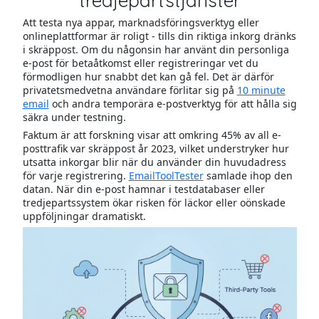
tredjepartstjänster
Att testa nya appar, marknadsföringsverktyg eller
onlineplattformar är roligt - tills din riktiga inkorg dränks
i skräppost. Om du någonsin har använt din personliga
e-post för betaåtkomst eller registreringar vet du
förmodligen hur snabbt det kan gå fel. Det är därför
privatetsmedvetna användare förlitar sig på
10 minute
email
och andra temporära e-postverktyg för att hålla sig
säkra under testning.
Faktum är att forskning visar att omkring 45% av all e-
posttrafik var skräppost år 2023, vilket understryker hur
utsatta inkorgar blir när du använder din huvudadress
för varje registrering.
EmailToolTester
samlade ihop den
datan. När din e-post hamnar i testdatabaser eller
tredjepartssystem ökar risken för läckor eller oönskade
uppföljningar dramatiskt.