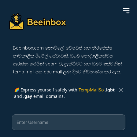
BeeInbox.com නොමිලේ, වේගවත් සහ නිරපේක්ෂ
තාවකාලික ඊමේල් සේවාවකි. ඔබේ පෞද්ගලිකත්වය
ආරක්ෂා කරමින් spam වැළැක්වීමට සහ ඔබට ඉක්මනින්
temp mail සහ edu mail ලබා දීමට නිර්මාණය කර ඇත.
🌈 Express yourself safely with
TempMailSo
.lgbt
and
.gay
email domains.