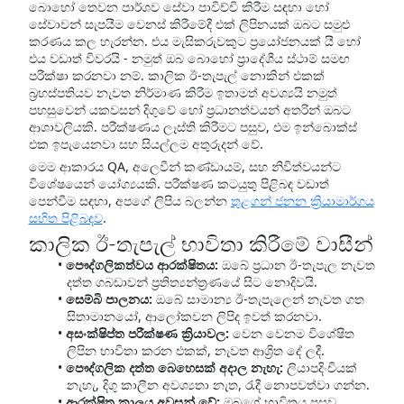
බොහෝ තෙවන පාර්ශව සේවා පාවිච්චි කිරීම සඳහා හෝ
සේවාවන් සැපයීම වෙනස් කිරීමේදී එක් ලිපිනයක් ඔබට සමුළු
කරණය කල හැරන්න. එය මැසිකරුවකුට ප්‍රයෝජනයක් යී හෝ
එය වඩාත් විවරයි - නමුත් ඔබ බොහෝ ප්‍රාදේශීය ස්ථාම් සමඟ
පරීක්ෂා කරනවා නම්. කාලික ඊ-තැපැල් නොකින් එකක්
බ‍්‍රහස්පතියව නැවත නිර්මාණ කිරීම ඉතාමත් අවශ්‍යයි නමුත්
පහසුවෙන් යකවසන් දිගුවේ හෝ ප්‍රධානත්වයන් අතරින් ඔබට
ආශාවලියකි. පරීක්ෂණය ලෑස්ති කිරීමට පසුව, එම ඉන්බොක්ස්
එක ඉපැයෙනවා සහ ‍සියල්ලම අතුරුදන් වේ.
මෙම ආකාරය QA, අලෙවීන් කණ්ඩායම්, සහ නිවිත්වයන්ට
විශේෂයෙන් යෝග්‍යයකි. පරීක්ෂණ කටයුතු පිළිබඳ වඩාත්
පෙන්වීම සඳහා, අපගේ ලිපිය බලන්න
තුළගන් ජනන ක්‍රියාමාර්ගය
සහිත පිළිබඳව
.
කාලික ඊ-තැපැල් භාවිතා කිරීමේ වාසීන්
පෞද්ගලිකත්වය ආරක්ෂිතය:
ඔබේ ප්‍රධාන ඊ-තැපැල නැවත
දත්ත ගබඩාවන් ප්‍රතිත්‍යන්ත්‍රණයේ සිට නොදිවයි.
සෙම්බි පාලනය:
ඔබේ සාමාන්‍ය ඊ-තැපැලෙන් නැවත ගත
සිතාමානයෝ, ආලෝකවන ලිපිද ඉවත් කරනවා.
අසංක්ෂිප්ත පරීක්ෂණ ක්‍රියාවල:
වෙන වෙනම විශේෂිත
ලිපින භාවිතා කරන එකක්, නැවත ආශ්‍රිත දේ ලදී.
පෞද්ගලික දත්ත බෙහෙසක් අදාල නැහැ:
ලියාපදිංචියක්
නැහැ, දිගු කාලීන අවශ්‍යතා නැත, රැදී නොපවත්වා ගන්න.
ආරක්ෂිත කාලය අවසන් වේ:
ඔබගේ භාවිතය පසුව