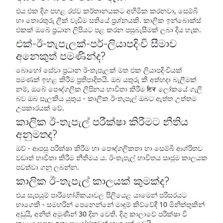
එය එක දිග පහළ රජව කර්තානයකට අහිමික කරනවා, සෙම්බි
හා තොරතුරු ලීක් වැඩිම සතියේ ප්‍රශ්නයකි. කාලික ඉන්බොක්ස්
එකක් ඔබේ ප්‍රධාන ලිපියට පළ කරන පසුබැසීමක් ලබා දිය හැක.
එක්-ඊ-තැපැලක්-පර්-ලියාපදිංචි සීමාව
අනෙකුත් පමණින්ද?
බොහෝ සේවා ප්‍රධාන ඊ-තැපැලක් මත එක ලියාපදිංචියක්
පමණක් ඉහළ කිරීම ප්‍රතිපාදිතයි. ඔබ යතුරු කී අත්හදා බැලීමක්
නම්, ඔබේ පෞද්ගලික ලිපිනය භාවිතා කිරීම ਇਕ ලෝකයේ ගැලි
බව ඔබ සැලකිය යුතුය - කාලීක ඊ-තැපැල් ඔබට ඇත්ත උත්තම
උපකාරයක් වේ.
කාලික ඊ-තැපැල් පරීක්ෂා කිරීමට නීතිය
අනුමතද?
ඔව් - ආපසු පරීක්ෂා කිරීම හා පෞද්ගලිකතා හා සෙම්බි ආශ්රිතව
වඩාත් භාවිතා කිරීම නීතිමය ය. ඊ-තැපැල් භාවිතය සෘජුම කාලයක
පවත්වා ගනු ලබන්න.
කාලික ඊ-තැපැල් කාලයක් කුමක්ද?
එය සැපයුම් පාරිභෝගිකයාවල පිලියෙළ යාමෙන් පරිසරයට
භාගෙකි - සමහරින් පෙනෙන්නේ මාඳුම් කිව්වේදී 10 මිනිත්තුකින්
අඩුයි, අනිත් අමුණීන් 30 දින වෙති. දිගු කාලාවේ පරීක්ෂා වී