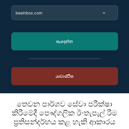
තෙවන පාර්ශව සේවා පරීක්ෂා
කිරීමේදී පෞද්ගලික ඊ-තැපැල් රීම
ප්‍රතිසන්දර්භය කළ හැකි ආකාරය