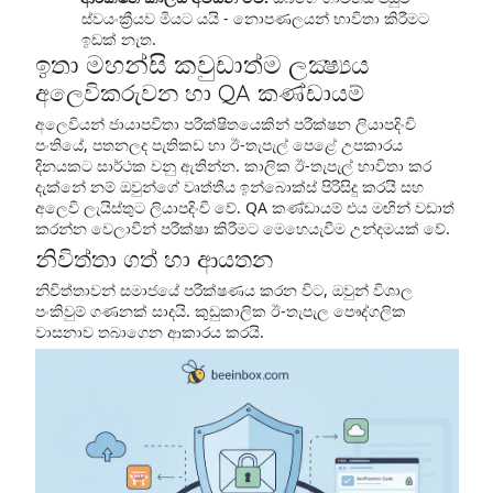
ස්වයංක්‍රීයව මියට යයි - නොපණලයන් භාවිතා කිරීමට
ඉඩක් නැත.
ඉතා මහන්සි කවුඩාත්ම ලක්‍ෂ්‍යය
අලෙවිකරුවන හා QA කණ්ඩායම්
අලෙවියන් ජායාපවිතා පරීක්ෂිතයෙකින් පරීක්ෂන ලියාපදිංචි
පංතියේ, පතනලද පැතිකඩ හා ඊ-තැපැල් පෙළේ උපකාරය
දිනයකට සාර්ථක වනු ඇතින්න. කාලික ඊ-තැපැල් භාවිතා කර
දැක්නේ නම් ඔවුන්ගේ වෘත්තීය ඉන්බොක්ස් පිරිසිදු කරයි සහ
අලෙවි ලැයිස්තුට ලියාපදිංචි වේ. QA කණ්ඩායම් එය මඟින් වඩාත්
කරන්න වෙලාවීන් පරීක්ෂා කිරීමට මෙහෙයැවීම උන්දමයක් වේ.
නිවිත්තා ගත් හා ආයතන
නිවිත්තාවන් සමාජයේ පරීක්ෂණය කරන විට, ඔවුන් විශාල
පංකිවුම් ගණනක් සාදයි. කුඩුකාලික ඊ-තැපැල පෞද්ගලික
වාසනාව තබාගෙන ආකාරය කරයි.