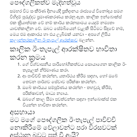
පෞද්ගලිකත්ව මැදිහත්වූය
සමහර විට සංකීර්ණ දිනයේදී ප්‍රතිදානය රාජ්‍යයේ විනෝදය සමග
විහිදුම් පුරුද්දට ප්‍රමාණකරණය කරනු ඇත. කාලික ඉන්බොක්ස්
එක ක්‍රියාත්මක වේ නම් කාර්ය කරනසාමය යෙදුම් නම්‍යතා
යාවත්කාලීන වේ. ඔබට සේම්බියෙන් වැළකී සිටීමට සිදුවේ නම්,
මෙය එම ආකාරය හා එය ලැබීමක් යනවා - අපගේ ලිපිය
කලාන්තරකාලීන ඊ-තැපැල් ආරක්ෂාව
බලන්න.
කාලික ඊ-තැපැල් ආරක්ෂිතව භාවිතා
කරන ක්‍රමය
ගේ විශ්වාසනීය පාරිභෝගිකත්වය සොයාගෙන කාලික ඊ-
තැපැලක් නිර්මාණය කරා.
ආ පාවිච්චි කරන්න, යතාර්ථය කිරීම සඳහා, හෝ ඔබේ
තෙවන පාර්ශව සේවාව පරීක්ෂා කරන්න.
ඔබේ කාර්යය සම්පූර්ණය කරන්න - තහවුරු කිරීම්,
පරීක්ෂාවන්, මාධ්‍ය න්‍යාය.
ඔබගේ කාල සීමා පවත්වන්න සඳහා ඉන්බොක්ස් එක
වියන්න භාවිතා කරන්න.
අසහායා
මට මගේ පෞද්ගලික ඊ-තැපැල් පාවිච්චි
නොකිරීමේ වේලාවන්ට පරා විරසවටක්
අස්ථාන බවට පත් වී ඇයි?