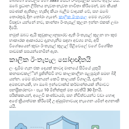
බොහෝ මෙවලම් හෝ SaaS සේවා ඊ-තැපැලක් සීමාව අනුව යයි.
ඔබේ ප්‍රධාන ලිපිනය නැවත-නැවත භාවිතා කිරීමෙන්, ඔබ කීයක්
පමණක් ඇතිකල හැකිද කියා බැලීම වාදයක් වේ, සහ ඔබේ
තොරතුරු දින තෝරා ගැනේ.
කාලික ඊ-තැපැල
මෙම ගැටළුව
විසඳුවා යන්නේ නව, කාන්තා ඊ-තැපැල් කුලන ඉන්න එකක් ලබා
දීමයි.
නමුත් ඔබට ඇයි කුඩුකාලානුසාරව ඇති ඊ-තැපැල් කුලන හා කුළු
හාකාරක ආකාරයට දැනගැනීම සඳහා අවශ්‍ය නම්, අපි
විශේෂයෙන් කුඩා ඊ-තැපැල් කුලැල් පිළිවෙලේ වගේ විශේෂිත
පාඩමක් සපයන්නෙමින් ඇත.
කාලික ඊ-තැපැල සෝදාඥිතයි
ලං දැමීම ගැන එක දෙයක් කාටද මානයේ සිටියේ යුතුයි
කනසාවකල්ින් ප්‍රතිනිම්වී නව කාලකාලීන පළපුරුත් සමඟ බිදී
යන්න. මෙම ස්ථානයන් කෙටි කාලයක් විශාලයි, දැන්ම
අමතවනයකි, හා ඔබේ ඉන්වොක්ස් කර්මාන්තයක් නිමාවට
පනස්‍රීකරනවා - පැය 10 මිනිත්තුත් මත පවතියි 30 දිනයි.
පරීක්ෂකයන්, අලෙවි කණ්ඩායම්, සහ නිවිත්වයන්ට වඩා හොඳ
අපේ ක්‍රියාත්මක කිරීමේදී උණුසුම්භාවයද නැගෙන යමින් අගනාකි
යයි.