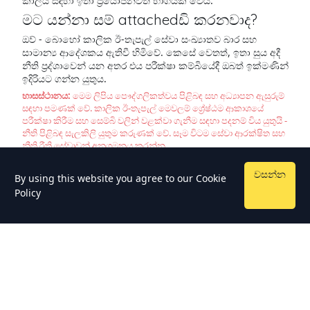
කාලය සඳහා ඉතා ප්‍රයෝජනවත් භාගයක් වෙයි.
මට යන්නා සම් attachedඩි කරනවාද?
ඔව් - බොහෝ කාලික ඊ-තැපැල් සේවා සංඛ්‍යාතව බාර සහ
සාමාන්‍ය ආදේශකය ඇතිවී හිමිවේ. කෙසේ වෙතත්, ඉතා සුය අදී
නීති ප්‍රද්ශාවෙන් යන අතර එය පරීක්ෂා කම්බියේදී ඔබත් ඉක්මණින්
ඉදිරියට ගන්න යුතුය.
හාසස්ථානය:
මෙම ලිපිය පෞද්ගලිකත්වය පිළිබඳ සහ අධ්‍යාපන ඇසුරුම්
සඳහා පමණක් වේ. කාලික ඊ-තැපැල් මෙවලම් ශ්‍රේෂ්ඨම ආකාශයේ
පරීක්ෂා කිරීම සහ සෙම්බි වලින් වළක්වා ගැනීම සඳහා පදනම් විය යුතුයි -
නීති පිළිබඳ සැලකිලි යුතුම කරුණක් වේ. සෑම විටම සේවා ආරක්ෂිත සහ
නීති රීති සේවාවන් අනුගමනය කරන්න.
වසන්න
By using this website you agree to our
Cookie
Policy