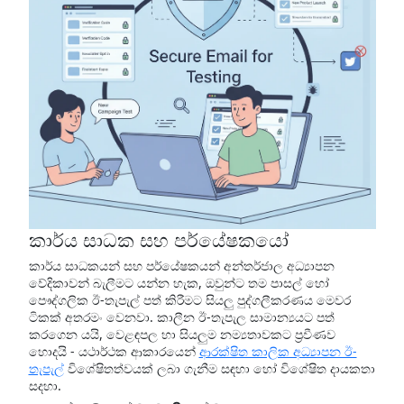
කාර්ය සාධක සහ පර්යේෂකයෝ
කාර්ය සාධකයන් සහ පර්යේෂකයන් අන්තර්ජාල අධ්‍යාපන
වේදිකාවන් බැලීමට යන්න හැක, ඔවුන්ට තම පාසල් හෝ
පෞද්ගලික ඊ-තැපැල් පත් කිරීමට සියලු පුද්ගලීකරණය මෙවර
ටිකක් අතරමං වෙනවා. කාලීන ඊ-තැපැල සාමාන්‍යයට පත්
කරගෙන යයි, වෙළඳපල හා සියලුම නම්‍යතාවකට ප්‍රවීණව
හොදයි - යථාර්ථක ආකාරයෙන්
ආරක්ෂිත කාලික අධ්‍යාපන ඊ-
තැපැල්
විශේෂිතත්වයක් ලබා ගැනීම සඳහා හෝ විශේෂිත දායකතා
සදහා.