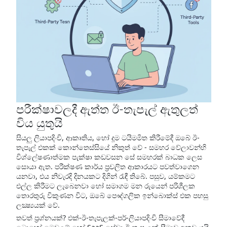
පරීක්ෂාවලදී ඇත්ත ඊ-තැපැල් ඇතුලත්
විය යුතුයි
සියලු ලියාපදිංචි, ආකෘතිය, හෝ දූම ටයිමමිත කිරීමේදී ඔබේ ඊ-
තැපැල් එකක් කොන්තෙස්සියේ නිකුත් වේ - සමහර වේලාවන්හි
විශ්ලේෂණාත්මක පැක්ෂා කඩවසන සේ සමහරක් බාධක ලෙස
සොයා ඇත. පරීක්ෂණ කාර්ය ප්‍රචලිත ආකාරයට පවත්වාගෙන
යනවා, එය නිවැරදි දිනයකට දිගින් රැඳී තිබේ. පසුව, යම්කමට
එල්ල කිරීමට ලැබෙනවා හෝ සමාගම මන රුයෙන් පරිශීලක
තොරතුරු විකුණන විට, ඔබේ පෞද්ගලික ඉන්බොක්ස් එක පහසු
ලක්‍ෂ්‍යයක් වේ.
තවත් ප්‍රශ්නයක්? එක්-ඊ-තැපැලක්-පර්-ලියාපදිංචි සීමාවේදී