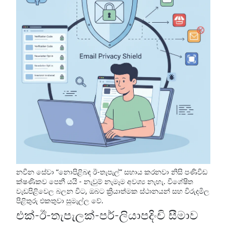
නවීන සේවා “නොපිළිබඳ ඊ-තැපැල්” සහාය කරනවා නිසි පණිවිඩ
ක්ෂණිකව පෙනී යයි - නැවුම් නැමෑම අවශ්‍ය නැහැ. විශේෂිත
වැඩපිළිවෙල බලන විට, ඔබට ක්‍රියාත්මක ස්ථානයන් සහ විරුදමිල
පිළිතුරු එකතුවා සුමැල්ල වේ.
එක්-ඊ-තැපැලක්-පර්-ලියාපදිංචි සීමාව