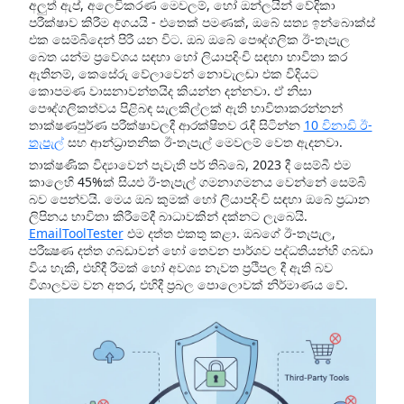
අලුත් ඇප්, අලෙවිකරණ මෙවලම්, හෝ ඔන්ලයින් වේදිකා
පරීක්ෂාව කිරීම අගයයි - එතෙක් පමණක්, ඔබේ සත්‍ය ඉන්බොක්ස්
එක සෙම්බිදෙන් පිරී යන විට. ඔබ ඔබේ පෞද්ගලික ඊ-තැපැල
බෙත යන්ම ප්‍රවේශය සඳහා හෝ ලියාපදිංචි සඳහා භාවිතා කර
ඇතිනම්, කෙසේරු වේලාවෙන් නොවැලඬා එක විදියට
කොපමණ වාසනාවන්තයිද කියන්න දන්නවා. ඒ නිසා
පෞද්ගලිකත්වය පිළිබඳ සැලකිල්ලක් ඇති භාවිතාකරන්නන්
තාක්ෂණපුර්ණ පරීක්ෂාවලදී ආරක්ෂිතව රැඳී සිටින්න
10 විනාඩි ඊ-
තැපැල්
සහ ආන්ධ්‍රාතනික ඊ-තැපැල් මෙවලම් වෙත ඇදනවා.
තාක්ෂණික විද්‍යාවෙන් පැවැති පර් තිබ්බේ, 2023 දී සෙම්බී එම
කාලෙහි 45%ක් සියළු ඊ-තැපැල් ගමනාගමනය වෙන්නේ සෙම්බි
බව පෙන්වයි. මෙය ඔබ කුමක් හෝ ලියාපදිංචි සඳහා ඔබේ ප්‍රධාන
ලිපිනය භාවිතා කිරීමේදී බාධාවකින් දක්නට ලැබෙයි.
EmailToolTester
එම දත්ත එකතු කළා. ඔබගේ ඊ-තැපැල,
පරීක්‍ෂණ දත්ත ගබඩාවන් හෝ තෙවන පාර්ශව පද්ධතියන්හි ගබඩා
විය හැකි, එහිදී රීමක් හෝ අවශ්‍ය නැවත ප්‍රථිපල දී ඇති බව
විශාලවම වන අතර, එහිදී ප්‍රබල පොලොවක් නිර්මාණය වේ.