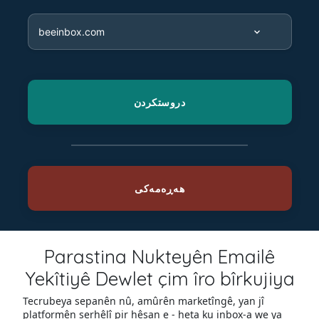
Parastina Nukteyên Emailê
Yekîtiyê Dewlet çim îro bîrkujiya
Tecrubeya sepanên nû, amûrên marketîngê, yan jî
platformên serhêlî pir hêsan e - heta ku inbox-a we ya