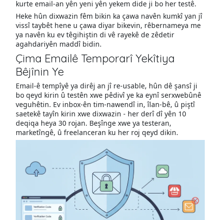
kurte email-an yên yeni yên yekem dide ji bo her testê.
Heke hûn dixwazin fêm bikin ka çawa navên kumkî yan jî
vissî taybêt hene u çawa diyar bikevin, rêbernameya me
ya navên ku ev têgihiştin di vê rayekê de zêdetir
agahdariyên maddî bidin.
Çima Emailê Temporarî Yekîtiya
Bêjînin Ye
Email-ê tempîyê ya dirêj an jî re-usable, hûn dê şansî ji
bo qeyd kirin û testên xwe pêdivî ye ka eynî serxwebûnê
veguhêtin. Ev inbox-ên tim-nawendî in, îlan-bê, û piştî
saetekê tayîn kirin xwe dixwazin - her derî dî yên 10
deqiqa heya 30 rojan. Beşînge xwe ya testeran,
marketîngê, û freelanceran ku her roj qeyd dikin.