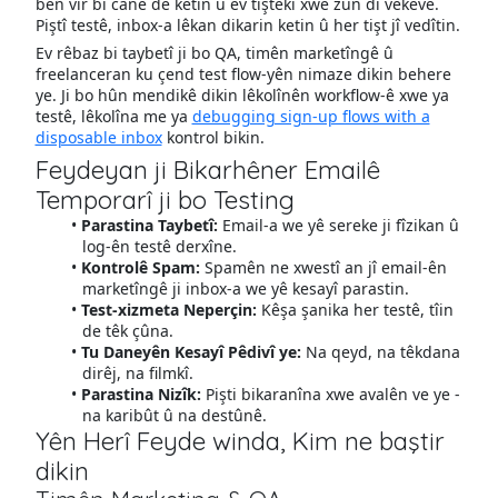
bêñ vir bi canê de ketin û ev tiştekî xwe zûn di vekeve.
Piştî testê, inbox-a lêkan dikarin ketin û her tişt jî vedîtin.
Ev rêbaz bi taybetî ji bo QA, timên marketîngê û
freelanceran ku çend test flow-yên nimaze dikin behere
ye. Ji bo hûn mendikê dikin lêkolînên workflow-ê xwe ya
testê, lêkolîna me ya
debugging sign-up flows with a
disposable inbox
kontrol bikin.
Feydeyan ji Bikarhêner Emailê
Temporarî ji bo Testing
Parastina Taybetî:
Email-a we yê sereke ji fîzikan û
log-ên testê derxîne.
Kontrolê Spam:
Spamên ne xwestî an jî email-ên
marketîngê ji inbox-a we yê kesayî parastin.
Test-xizmeta Neperçin:
Kêşa şanika her testê, tîin
de têk çûna.
Tu Daneyên Kesayî Pêdivî ye:
Na qeyd, na têkdana
dirêj, na filmkî.
Parastina Nizîk:
Pişti bikaranîna xwe avalên ve ye -
na karibût û na destûnê.
Yên Herî Feyde winda, Kim ne baştir
dikin