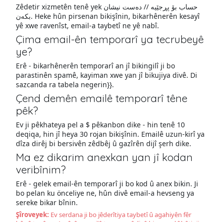
Zêdetir xizmetên tenê yek حساب بۆ پڕجێیە // دەست نیشان
بکەن. Heke hûn pirsenan bikişînin, bikarhênerên kesayî
yê xwe ravenîst, email-a taybetî ne yê nabî.
Çima email-ên temporarî ya tecrubeyê
ye?
Erê - bikarhênerên temporarî an jî bikingilî ji bo
parastinên spamê, kayiman xwe yan jî bikujiya divê. Di
sazcanda ra tabela negerin}}.
Çend demên emailê temporarî têne
pêk?
Ev ji pêkhateya pel a $ pêkanbon dike - hin tenê 10
deqiqa, hin jî heya 30 rojan bikişînin. Emailê uzun-kirî ya
dîza dirêj bi bersivên zêdbêj û gazîrên dijî şerh dike.
Ma ez dikarim anexkan yan jî kodan
veribînim?
Erê - gelek email-ên temporarî ji bo kod û anex bikin. Ji
bo pelan ku önceliye ne, hûn divê email-a hevseng ya
sereke bikar bînin.
Şîroveyek:
Ev serdana ji bo jêderîtiya taybetî û agahiyên fêr