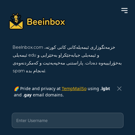
BeeInbox.com خزمەتگوزاری ئیمەیلەکانی کاتی کورتە،
ئیمەیلی edu و ئیمەیلی جیابەجێکراو بەخێرایی و
بەخۆرایییەوە دەدات. پاراستنی مەخپەیەتیت و کەمکردنەوەی
spam ئەنجام بدە.
🌈 Pride and privacy at
TempMailSo
using
.lgbt
and
.gay
email domains.