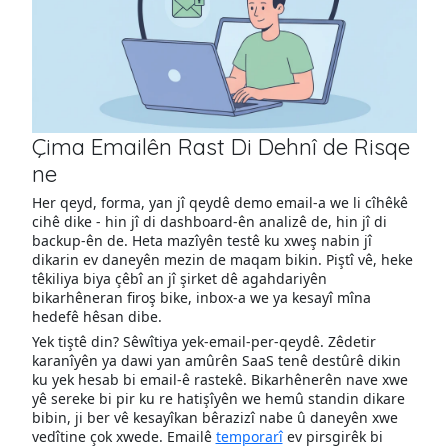
Çima Emailên Rast Di Dehnî de Risqe
ne
Her qeyd, forma, yan jî qeydê demo email-a we li cîhêkê
cihê dike - hin jî di dashboard-ên analizê de, hin jî di
backup-ên de. Heta mazîyên testê ku xweş nabin jî
dikarin ev daneyên mezin de maqam bikin. Piştî vê, heke
têkiliya biya çêbî an jî şirket dê agahdariyên
bikarhêneran firoş bike, inbox-a we ya kesayî mîna
hedefê hêsan dibe.
Yek tiştê din? Sêwîtiya yek-email-per-qeydê. Zêdetir
karanîyên ya dawi yan amûrên SaaS tenê destûrê dikin
ku yek hesab bi email-ê rastekê. Bikarhênerên nave xwe
yê sereke bi pir ku re hatişîyên we hemû standin dikare
bibin, ji ber vê kesayîkan bêrazizî nabe û daneyên xwe
vedîtine çok xwede. Emailê
temporarî
ev pirsgirêk bi