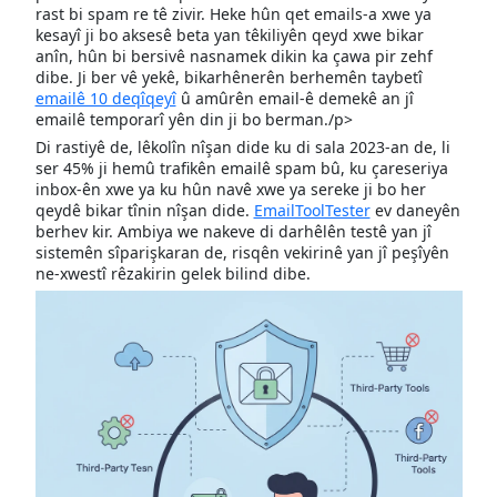
rast bi spam re tê zivir. Heke hûn qet emails-a xwe ya
kesayî ji bo aksesê beta yan têkiliyên qeyd xwe bikar
anîn, hûn bi bersivê nasnamek dikin ka çawa pir zehf
dibe. Ji ber vê yekê, bikarhênerên berhemên taybetî
emailê 10 deqîqeyî
û amûrên email-ê demekê an jî
emailê temporarî yên din ji bo berman./p>
Di rastiyê de, lêkolîn nîşan dide ku di sala 2023-an de, li
ser 45% ji hemû trafikên emailê spam bû, ku çareseriya
inbox-ên xwe ya ku hûn navê xwe ya sereke ji bo her
qeydê bikar tînin nîşan dide.
EmailToolTester
ev daneyên
berhev kir. Ambiya we nakeve di darhêlên testê yan jî
sistemên sîparişkaran de, risqên vekirinê yan jî peşîyên
ne-xwestî rêzakirin gelek bilind dibe.