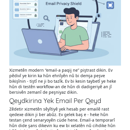
Xizmetên modern “email-a paqij ne” piştrast dikin. Ev
pêdivî ye kirin ka hûn ehnîyên nû bi demja peşve
bikişînin - tiştî ne ji bo tazîk. Ev bi kesin taybetî ye heke
hûn di testên workflow-an de hûn di dadigeriyê an jî
bersivên zemanî de peşniyaz dikin.
Qeydkirina Yek Email Per Qeyd
Zêdetir xizmetên sêyîtiyê yek hesab per emailê rast
qedexe dikin ji ber abûz. Ev gelek baş e - heke hûn
testan çend senaryoyên cüde hene. Email-a temporarî
hûn dide şans dikevin ku ew bi xelatên nû cihdike hûn