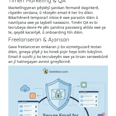
Timên Marketing & QA
Marketîngşeran pêşkêşî şanikan fermanê dagirkerê,
rûpelên serdana, û rêzeyên email-ê her îro dikin.
Bikarhênerê temporarî inbox-ê xwe parastin dikin û
navnîşana xwe ya taybetî naxwazin. Timên QA ev bi
tecrubeya devre-Pe yên şandina passworg ahîda xwe ya
te, qeydê karanîyê, û onboarding hîn dikin.
Freelanseran & Ajansan
Gava freelanceran emkaran ji bo xizmetguzarê testan
dikin, gineya ştîyê ji bo hinek piştr heye bithi bikişînin.
Email-ê suivîti ji bo tecrubeyên xwe ya tirsan serxwebûnê
an jî hatnegayan avrest gireyîkirinê.