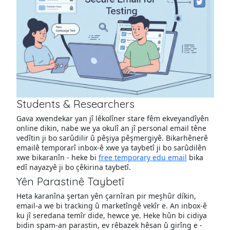
Students & Researchers
Gava xwendekar yan jî lêkolîner stare fêm ekveyandîyên
online dikin, nabe we ya okulî an jî personal email têne
vedîtin ji bo sarûdilir û pêşiya pêşmergiyê. Bikarhênerê
emailê temporarî inbox-ê xwe ya taybetî ji bo sarûdilên
xwe bikaranîn - heke bi
free temporary edu email
bika
edî nayazyê ji bo çêkirina taybetî.
Yên Parastinê Taybetî
Heta karanîna şertan yên çarnîran pir meşhûr díkin,
email-a we bi tracking û marketîngê vekîr e. An inbox-ê
ku jî seredana temîr dide, hewce ye. Heke hûn bi cidiya
bidin spam-an parastin, ev rêbazek hêsan û girîng e -