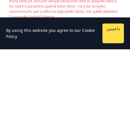
bûnê tenê ye. Amûrên emailê temporarî divê bi awayekî bêtir ji
bo testê û parastina spamê bikar bînin - ne ji bo strûyên,
zaninvesterê, yan jî çêkirina pîştrastên abûz. Her galek şêwekan
û qanunên taybetî bikevin.
داخستن
By using this website you agree to our
Cookie
Policy