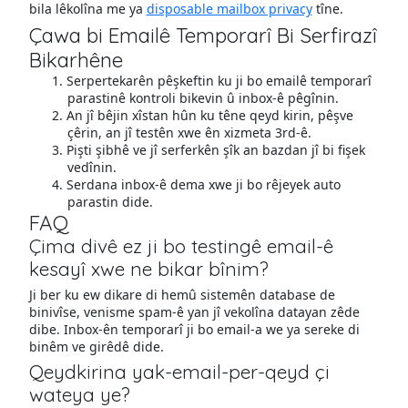
bila lêkolîna me ya
disposable mailbox privacy
tîne.
Çawa bi Emailê Temporarî Bi Serfirazî
Bikarhêne
Serpertekarên pêşkeftin ku ji bo emailê temporarî
parastinê kontroli bikevin û inbox-ê pêgînin.
An jî bêjin xîstan hûn ku têne qeyd kirin, pêşve
çêrin, an jî testên xwe ên xizmeta 3rd-ê.
Pişti şibhê ve jî serferkên şîk an bazdan jî bi fişek
vedînin.
Serdana inbox-ê dema xwe ji bo rêjeyek auto
parastin dide.
FAQ
Çima divê ez ji bo testingê email-ê
kesayî xwe ne bikar bînim?
Ji ber ku ew dikare di hemû sistemên database de
binivîse, venisme spam-ê yan jî vekolîna datayan zêde
dibe. Inbox-ên temporarî ji bo email-a we ya sereke di
binêm ve girêdê dide.
Qeydkirina yak-email-per-qeyd çi
wateya ye?