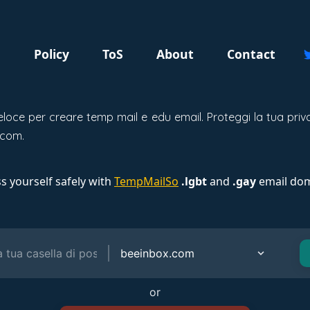
g
Policy
ToS
About
Contact
veloce per creare temp mail e edu email. Proteggi la tua pr
.com.
s yourself safely with
TempMailSo
.lgbt
and
.gay
email dom
or