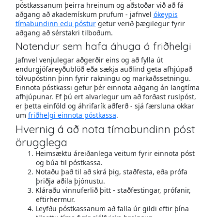
póstkassanum þeirra hreinum og aðstoðar við að fá
aðgang að akademískum prufum - jafnvel
ókeypis
tímabundinn edu póstur
getur verið þægilegur fyrir
aðgang að sérstakri tilboðum.
Notendur sem hafa áhuga á friðhelgi
Jafnvel venjulegar aðgerðir eins og að fylla út
endurgjöfareyðublöð eða sækja auðlind geta afhjúpað
tölvupóstinn þinn fyrir rakningu og markaðssetningu.
Einnota póstkassi gefur þér einnota aðgang án langtíma
afhjúpunar. Ef þú ert alvarlegur um að forðast ruslpóst,
er þetta einföld og áhrifarík aðferð - sjá færsluna okkar
um
friðhelgi einnota póstkassa
.
Hvernig á að nota tímabundinn póst
örugglega
Heimsæktu áreiðanlega veitum fyrir einnota póst
og búa til póstkassa.
Notaðu það til að skrá þig, staðfesta, eða prófa
þriðja aðila þjónustu.
Kláraðu vinnuferlið þitt - staðfestingar, prófanir,
eftirhermur.
Leyfðu póstkassanum að falla úr gildi eftir þína