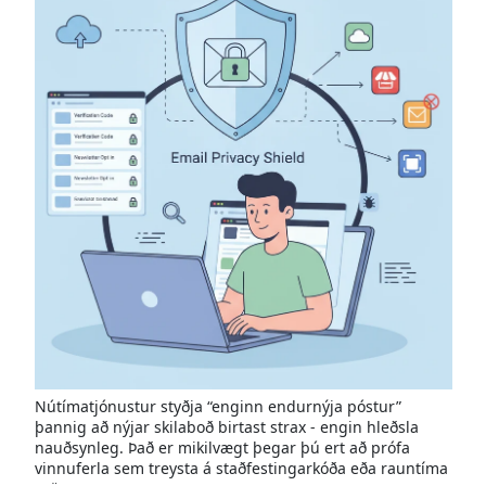
Nútímatjónustur styðja “enginn endurnýja póstur”
þannig að nýjar skilaboð birtast strax - engin hleðsla
nauðsynleg. Það er mikilvægt þegar þú ert að prófa
vinnuferla sem treysta á staðfestingarkóða eða rauntíma