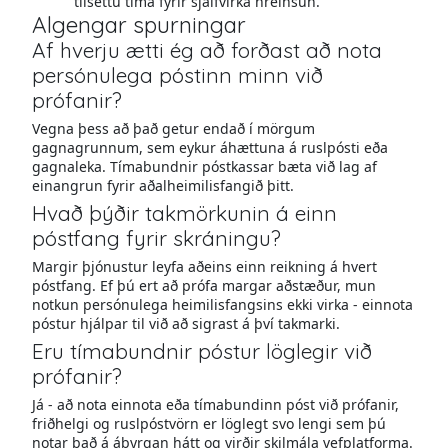
tilsettu tíma fyrir sjálfvirka hreinsun.
Algengar spurningar
Af hverju ætti ég að forðast að nota
persónulega póstinn minn við
prófanir?
Vegna þess að það getur endað í mörgum
gagnagrunnum, sem eykur áhættuna á ruslpósti eða
gagnaleka. Tímabundnir póstkassar bæta við lag af
einangrun fyrir aðalheimilisfangið þitt.
Hvað þýðir takmörkunin á einn
póstfang fyrir skráningu?
Margir þjónustur leyfa aðeins einn reikning á hvert
póstfang. Ef þú ert að prófa margar aðstæður, mun
notkun persónulega heimilisfangsins ekki virka - einnota
póstur hjálpar til við að sigrast á því takmarki.
Eru tímabundnir póstur löglegir við
prófanir?
Já - að nota einnota eða tímabundinn póst við prófanir,
friðhelgi og ruslpóstvörn er löglegt svo lengi sem þú
notar það á ábyrgan hátt og virðir skilmála vefplatforma.