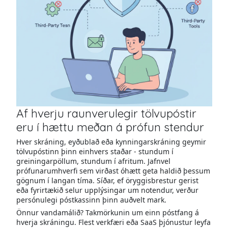
Af hverju raunverulegir tölvupóstir
eru í hættu meðan á prófun stendur
Hver skráning, eyðublað eða kynningarskráning geymir
tölvupóstinn þinn einhvers staðar - stundum í
greiningarpöllum, stundum í afritum. Jafnvel
prófunarumhverfi sem virðast óhætt geta haldið þessum
gögnum í langan tíma. Síðar, ef öryggisbrestur gerist
eða fyrirtækið selur upplýsingar um notendur, verður
persónulegi póstkassinn þinn auðvelt mark.
Önnur vandamálið? Takmörkunin um einn póstfang á
hverja skráningu. Flest verkfæri eða SaaS þjónustur leyfa