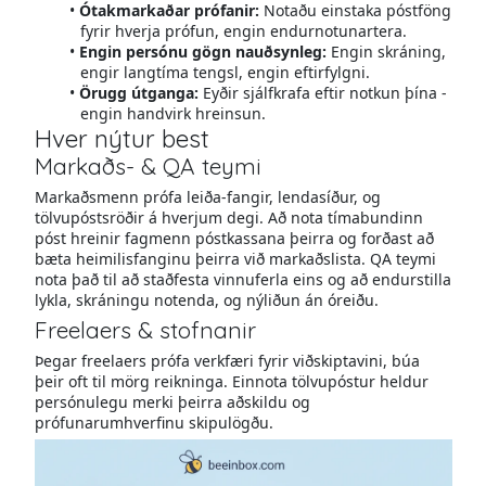
Ótakmarkaðar prófanir:
Notaðu einstaka póstföng
fyrir hverja prófun, engin endurnotunartera.
Engin persónu gögn nauðsynleg:
Engin skráning,
engir langtíma tengsl, engin eftirfylgni.
Örugg útganga:
Eyðir sjálfkrafa eftir notkun þína -
engin handvirk hreinsun.
Hver nýtur best
Markaðs- & QA teymi
Markaðsmenn prófa leiða-fangir, lendasíður, og
tölvupóstsröðir á hverjum degi. Að nota tímabundinn
póst hreinir fagmenn póstkassana þeirra og forðast að
bæta heimilisfanginu þeirra við markaðslista. QA teymi
nota það til að staðfesta vinnuferla eins og að endurstilla
lykla, skráningu notenda, og nýliðun án óreiðu.
Freelaers & stofnanir
Þegar freelaers prófa verkfæri fyrir viðskiptavini, búa
þeir oft til mörg reikninga. Einnota tölvupóstur heldur
persónulegu merki þeirra aðskildu og
prófunarumhverfinu skipulögðu.