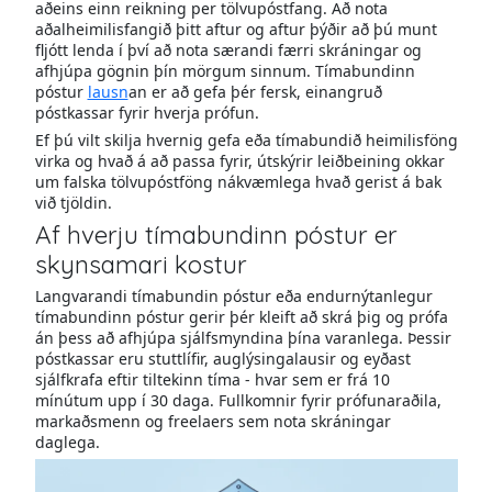
aðeins einn reikning per tölvupóstfang. Að nota
aðalheimilisfangið þitt aftur og aftur þýðir að þú munt
fljótt lenda í því að nota særandi færri skráningar og
afhjúpa gögnin þín mörgum sinnum. Tímabundinn
póstur
lausn
an er að gefa þér fersk, einangruð
póstkassar fyrir hverja prófun.
Ef þú vilt skilja hvernig gefa eða tímabundið heimilisföng
virka og hvað á að passa fyrir, útskýrir leiðbeining okkar
um falska tölvupóstföng nákvæmlega hvað gerist á bak
við tjöldin.
Af hverju tímabundinn póstur er
skynsamari kostur
Langvarandi tímabundin póstur eða endurnýtanlegur
tímabundinn póstur gerir þér kleift að skrá þig og prófa
án þess að afhjúpa sjálfsmyndina þína varanlega. Þessir
póstkassar eru stuttlífir, auglýsingalausir og eyðast
sjálfkrafa eftir tiltekinn tíma - hvar sem er frá 10
mínútum upp í 30 daga. Fullkomnir fyrir prófunaraðila,
markaðsmenn og freelaers sem nota skráningar
daglega.