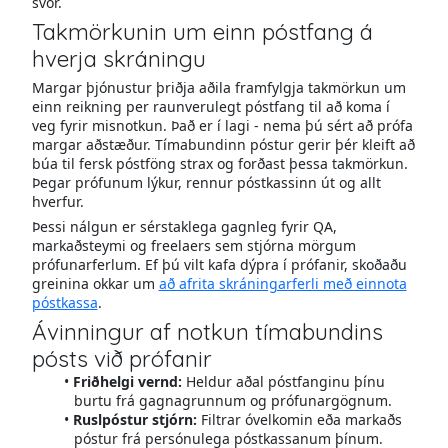
svör.
Takmörkunin um einn póstfang á
hverja skráningu
Margar þjónustur þriðja aðila framfylgja takmörkun um
einn reikning per raunverulegt póstfang til að koma í
veg fyrir misnotkun. Það er í lagi - nema þú sért að prófa
margar aðstæður. Tímabundinn póstur gerir þér kleift að
búa til fersk póstföng strax og forðast þessa takmörkun.
Þegar prófunum lýkur, rennur póstkassinn út og allt
hverfur.
Þessi nálgun er sérstaklega gagnleg fyrir QA,
markaðsteymi og freelaers sem stjórna mörgum
prófunarferlum. Ef þú vilt kafa dýpra í prófanir, skoðaðu
greinina okkar um
að afrita skráningarferli með einnota
póstkassa
.
Ávinningur af notkun tímabundins
pósts við prófanir
Friðhelgi vernd:
Heldur aðal póstfanginu þínu
burtu frá gagnagrunnum og prófunargögnum.
Ruslpóstur stjórn:
Filtrar óvelkomin eða markaðs
póstur frá persónulega póstkassanum þínum.