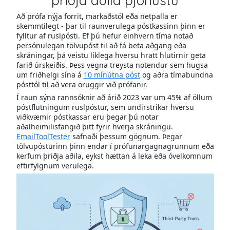
þriðja aðila þjónustu
Að prófa nýja forrit, markaðstól eða netpalla er
skemmtilegt - þar til raunverulega póstkassinn þinn er
fylltur af ruslpósti. Ef þú hefur einhvern tíma notað
persónulegan tölvupóst til að fá beta aðgang eða
skráningar, þá veistu líklega hversu hratt hlutirnir geta
farið úrskeiðis. Þess vegna treysta notendur sem hugsa
um friðhelgi sína á
10 mínútna póst
og aðra tímabundna
pósttól til að vera öruggir við prófanir.
Í raun sýna rannsóknir að árið 2023 var um 45% af öllum
póstflutningum ruslpóstur, sem undirstrikar hversu
viðkvæmir póstkassar eru þegar þú notar
aðalheimilisfangið þitt fyrir hverja skráningu.
EmailToolTester
safnaði þessum gögnum. Þegar
tölvupósturinn þinn endar í prófunargagnagrunnum eða
kerfum þriðja aðila, eykst hættan á leka eða óvelkomnum
eftirfylgnum verulega.