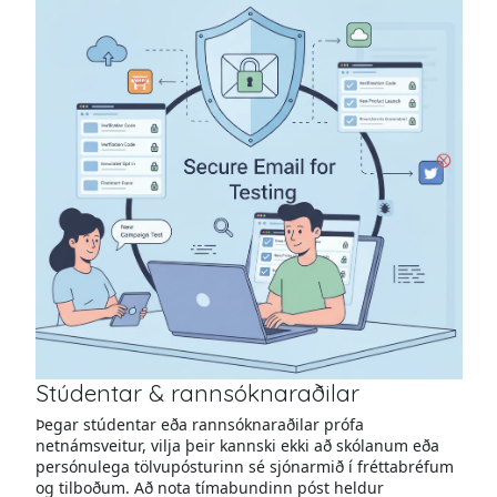
Stúdentar & rannsóknaraðilar
Þegar stúdentar eða rannsóknaraðilar prófa
netnámsveitur, vilja þeir kannski ekki að skólanum eða
persónulega tölvupósturinn sé sjónarmið í fréttabréfum
og tilboðum. Að nota tímabundinn póst heldur