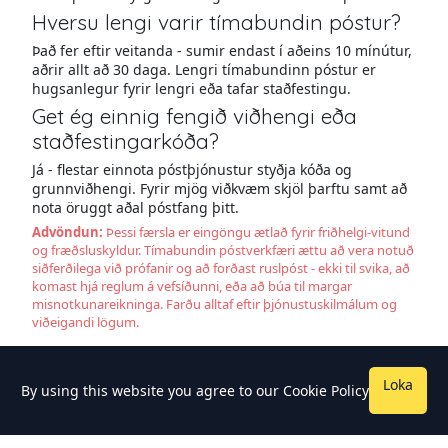
Hversu lengi varir tímabundin póstur?
Það fer eftir veitanda - sumir endast í aðeins 10 mínútur,
aðrir allt að 30 daga. Lengri tímabundinn póstur er
hugsanlegur fyrir lengri eða tafar staðfestingu.
Get ég einnig fengið viðhengi eða
staðfestingarkóða?
Já - flestar einnota póstþjónustur styðja kóða og
grunnviðhengi. Fyrir mjög viðkvæm skjöl þarftu samt að
nota öruggt aðal póstfang þitt.
Advöndun:
Þessi færsla er eingöngu ætlað fyrir friðhelgi-vitund
og fræðsluskyldur. Tímabundin póstverkfæri ættu að vera notuð
siðferðilega við prófanir og að forðast ruslpóst - ekki til svika, að
komast hjá reglum á vefsíðunni, eða að búa til margar
misnotkunareikninga. Farðu alltaf eftir þjónustuskilmálum og
viðeigandi lögum.
Loka
By using this website you agree to our
Cookie Policy