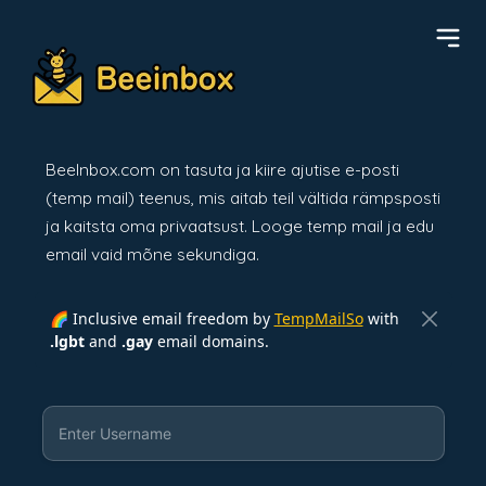
BeeInbox.com on tasuta ja kiire ajutise e-posti
(temp mail) teenus, mis aitab teil vältida rämpsposti
ja kaitsta oma privaatsust. Looge temp mail ja edu
email vaid mõne sekundiga.
🌈 Inclusive email freedom by
TempMailSo
with
.lgbt
and
.gay
email domains.