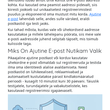
teenuseid lubab ainult ühte kontot ühe e-posti aadressi
kohta. Kui kasutad oma peamist aadressi pidevalt, siis
kiiresti jookseb sul unikaalsetest registreerimistest
puudus ja eksponeerid oma mustust mitu korda.
Ajutine
e-post
lahendab selle, andes sulle värsked, eraldi
postkastid iga testi jaoks.
Kui tahad mõista, kuidas vale või ühekordseid aadresse
kasutatakse ja millele tähelepanu pöörata, siis meie vale
e-posti aadresside juhend selgitab täpselt, mis toimub
kulisside taga.
Miks On Ajutine E-post Nutikam Valik
Pikaajaline ajutine postkast või korduv kasutatav
ühekordne e-post võimaldab sul registreeruda ja testida
ilma oma identiteedi alalise avaldamiseta. Need
postkastid on lühikeealised, reklaamivabad ja
automaatselt kustutatakse pärast kindlaksmääratud
perioodi - kusagilt 10 minutist kuni 30 päevani. Täiuslik
testijatele, turundajatele ja vabakutselistele, kes
kasutavad registreerimisi igapäevaselt.