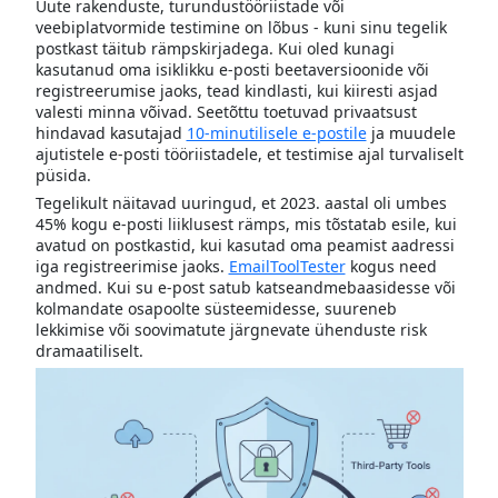
Uute rakenduste, turundustööriistade või
veebiplatvormide testimine on lõbus - kuni sinu tegelik
postkast täitub rämpskirjadega. Kui oled kunagi
kasutanud oma isiklikku e-posti beetaversioonide või
registreerumise jaoks, tead kindlasti, kui kiiresti asjad
valesti minna võivad. Seetõttu toetuvad privaatsust
hindavad kasutajad
10-minutilisele e-postile
ja muudele
ajutistele e-posti tööriistadele, et testimise ajal turvaliselt
püsida.
Tegelikult näitavad uuringud, et 2023. aastal oli umbes
45% kogu e-posti liiklusest rämps, mis tõstatab esile, kui
avatud on postkastid, kui kasutad oma peamist aadressi
iga registreerimise jaoks.
EmailToolTester
kogus need
andmed. Kui su e-post satub katseandmebaasidesse või
kolmandate osapoolte süsteemidesse, suureneb
lekkimise või soovimatute järgnevate ühenduste risk
dramaatiliselt.