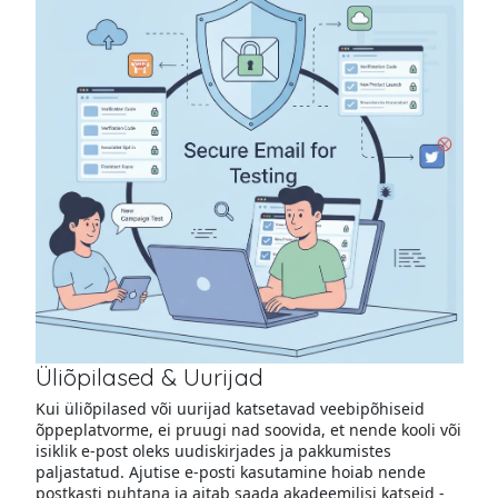
Üliõpilased & Uurijad
Kui üliõpilased või uurijad katsetavad veebipõhiseid
õppeplatvorme, ei pruugi nad soovida, et nende kooli või
isiklik e-post oleks uudiskirjades ja pakkumistes
paljastatud. Ajutise e-posti kasutamine hoiab nende
postkasti puhtana ja aitab saada akadeemilisi katseid -