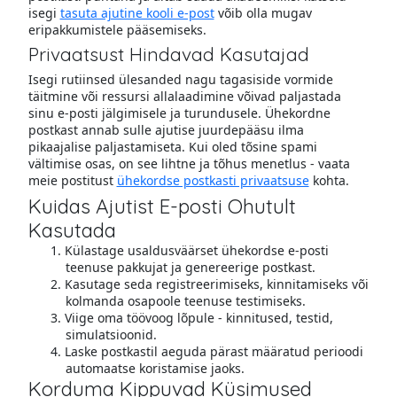
isegi
tasuta ajutine kooli e-post
võib olla mugav
eripakkumistele pääsemiseks.
Privaatsust Hindavad Kasutajad
Isegi rutiinsed ülesanded nagu tagasiside vormide
täitmine või ressursi allalaadimine võivad paljastada
sinu e-posti jälgimisele ja turundusele. Ühekordne
postkast annab sulle ajutise juurdepääsu ilma
pikaajalise paljastamiseta. Kui oled tõsine spami
vältimise osas, on see lihtne ja tõhus menetlus - vaata
meie postitust
ühekordse postkasti privaatsuse
kohta.
Kuidas Ajutist E-posti Ohutult
Kasutada
Külastage usaldusväärset ühekordse e-posti
teenuse pakkujat ja genereerige postkast.
Kasutage seda registreerimiseks, kinnitamiseks või
kolmanda osapoole teenuse testimiseks.
Viige oma töövoog lõpule - kinnitused, testid,
simulatsioonid.
Laske postkastil aeguda pärast määratud perioodi
automaatse koristamise jaoks.
Korduma Kippuvad Küsimused