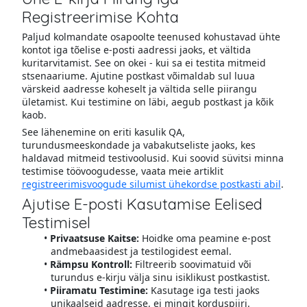
Registreerimise Kohta
Paljud kolmandate osapoolte teenused kohustavad ühte
kontot iga tõelise e-posti aadressi jaoks, et vältida
kuritarvitamist. See on okei - kui sa ei testita mitmeid
stsenaariume. Ajutine postkast võimaldab sul luua
värskeid aadresse koheselt ja vältida selle piirangu
ületamist. Kui testimine on läbi, aegub postkast ja kõik
kaob.
See lähenemine on eriti kasulik QA,
turundusmeeskondade ja vabakutseliste jaoks, kes
haldavad mitmeid testivoolusid. Kui soovid süvitsi minna
testimise töövoogudesse, vaata meie artiklit
registreerimisvoogude silumist ühekordse postkasti abil
.
Ajutise E-posti Kasutamise Eelised
Testimisel
Privaatsuse Kaitse:
Hoidke oma peamine e-post
andmebaasidest ja testilogidest eemal.
Rämpsu Kontroll:
Filtreerib soovimatuid või
turundus e-kirju välja sinu isiklikust postkastist.
Piiramatu Testimine:
Kasutage iga testi jaoks
unikaalseid aadresse, ei mingit korduspiiri.