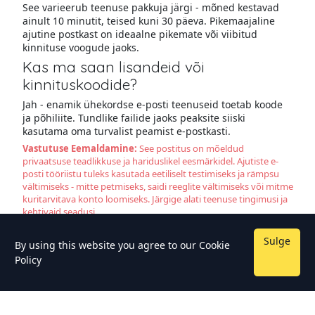
See varieerub teenuse pakkuja järgi - mõned kestavad
ainult 10 minutit, teised kuni 30 päeva. Pikemaajaline
ajutine postkast on ideaalne pikemate või viibitud
kinnituse voogude jaoks.
Kas ma saan lisandeid või
kinnituskoodide?
Jah - enamik ühekordse e-posti teenuseid toetab koode
ja põhiliite. Tundlike failide jaoks peaksite siiski
kasutama oma turvalist peamist e-postkasti.
Vastutuse Eemaldamine:
See postitus on mõeldud
privaatsuse teadlikkuse ja hariduslikel eesmärkidel. Ajutiste e-
posti tööriistu tuleks kasutada eetiliselt testimiseks ja rämpsu
vältimiseks - mitte petmiseks, saidi reeglite vältimiseks või mitme
kuritarvitava konto loomiseks. Järgige alati teenuse tingimusi ja
kehtivaid seadusi.
Sulge
By using this website you agree to our
Cookie
Policy