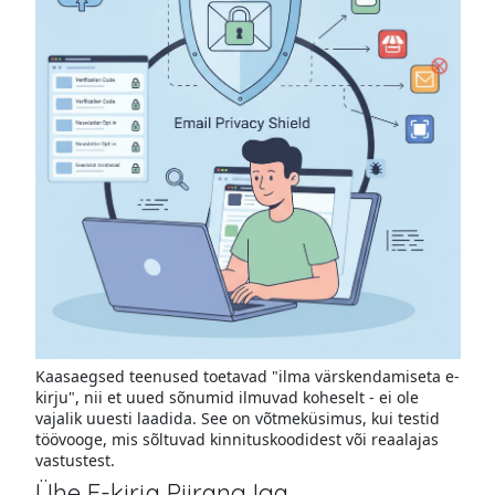
Kaasaegsed teenused toetavad "ilma värskendamiseta e-
kirju", nii et uued sõnumid ilmuvad koheselt - ei ole
vajalik uuesti laadida. See on võtmeküsimus, kui testid
töövooge, mis sõltuvad kinnituskoodidest või reaalajas
vastustest.
Ühe E-kirja Piirang Iga