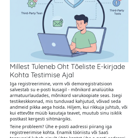
Millest Tuleneb Oht Tõeliste E-kirjade
Kohta Testimise Ajal
Iga registreerimine, vorm või demoregistratsioon
salvestab su e-posti kusagil - mõnikord analüütika
armatuurlaudades, mõnikord varukoopiate seas. Isegi
testikeskkonnad, mis tunduvad kahjutud, võivad seda
andmeid pikka aega hoida. Hiljem, kui rikkuja juhtub, või
kui ettevõte müüb kasutaja teavet, muutub sinu isiklik
postkast kergesti sihtmärgiks.
Teine probleem? Ühe e-posti aadressi piirang iga
registreerimise kohta. Enamik tööriistu või SaaS