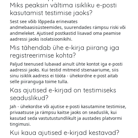
Miks peaksin vältima isikliku e-posti
kasutamist testimise jaoks?
Sest see võib lõppeda erinevates
andmebaasisüsteemides, suurendades rämpsu riski või
andmeleket. Ajutised postkastid lisavad oma peamise
aadressi jaoks isolatsioonikihi.
Mis tähendab ühe e-kirja piirang iga
registreerimise kohta?
Paljud teenused lubavad ainult ühte kontot iga e-posti
aadressi jaoks. Kui testid mitmeid stsenaariume, siis
sinu isiklik aadress ei tööta - ühekordne e-post aitab
selle piiranguga toime tulla.
Kas ajutised e-kirjad on testimiseks
seaduslikud?
Jah - ühekordse või ajutise e-posti kasutamine testimise,
privaatsuse ja rämpsu kaitse jaoks on seaduslik, kui
kasutad seda vastutustundlikult ja austades platvormi
tingimusi.
Kui kaua ajutised e-kirjad kestavad?