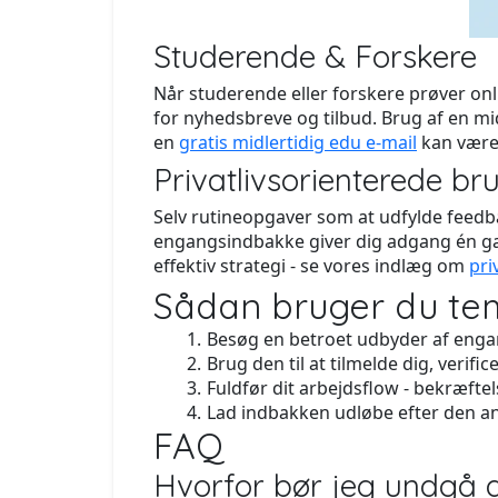
Studerende & Forskere
Når studerende eller forskere prøver onl
for nyhedsbreve og tilbud. Brug af en mi
en
gratis midlertidig edu e-mail
kan være p
Privatlivsorienterede br
Selv rutineopgaver som at udfylde feedb
engangsindbakke giver dig adgang én ga
effektiv strategi - se vores indlæg om
pri
Sådan bruger du tem
Besøg en betroet udbyder af enga
Brug den til at tilmelde dig, verific
Fuldfør dit arbejdsflow - bekræftels
Lad indbakken udløbe efter den a
FAQ
Hvorfor bør jeg undgå at