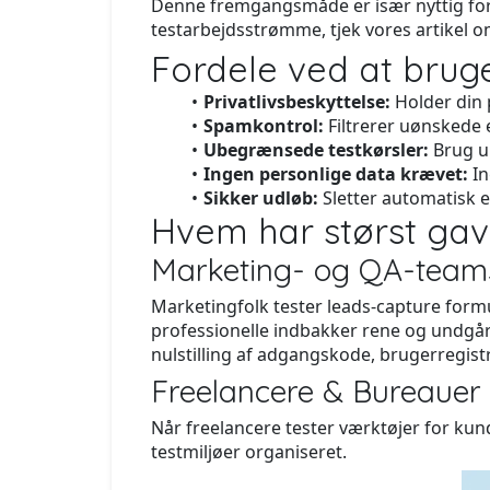
Denne fremgangsmåde er især nyttig for 
testarbejdsstrømme, tjek vores artikel 
Fordele ved at bruge 
Privatlivsbeskyttelse:
Holder din 
Spamkontrol:
Filtrerer uønskede 
Ubegrænsede testkørsler:
Brug un
Ingen personlige data krævet:
In
Sikker udløb:
Sletter automatisk e
Hvem har størst ga
Marketing- og QA-team
Marketingfolk tester leads-capture formu
professionelle indbakker rene og undgår a
nulstilling af adgangskode, brugerregis
Freelancere & Bureauer
Når freelancere tester værktøjer for kund
testmiljøer organiseret.