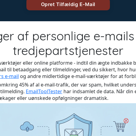
r af personlige e-mails 
tredjepartstjenester
værktøjer eller online platforme - indtil din ægte indbakke 
l til betaadgang eller tilmeldinger, ved du sikkert, hvor hur
rs e-mail
og andre midlertidige e-mail-værktøjer for at forbl
 omkring 45% af al e-mail-trafik, der var spam, hvilket under
tilmelding.
EmailToolTester
har indsamlet de data. Når din e
 lækager eller uønskede opfølgninger dramatisk.