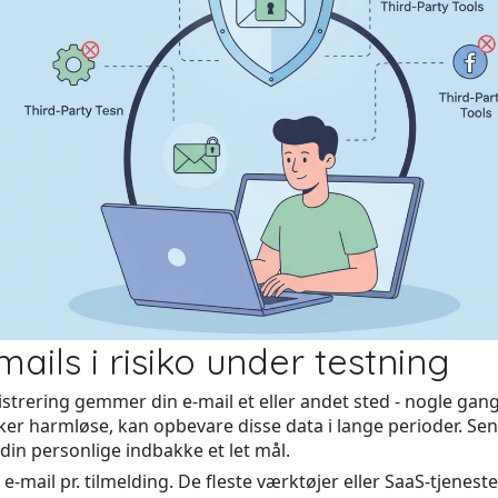
mails i risiko under testning
strering gemmer din e-mail et eller andet sted - nogle gange
rker harmløse, kan opbevare disse data i lange perioder. Sene
din personlige indbakke et let mål.
ail pr. tilmelding. De fleste værktøjer eller SaaS-tjenester