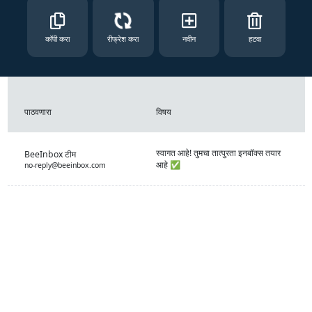
कॉपी करा
रीफ्रेश करा
नवीन
हटवा
पाठवणारा
विषय
स्वागत आहे! तुमचा तात्पुरता इनबॉक्स तयार
BeeInbox टीम
आहे ✅
no-reply@beeinbox.com