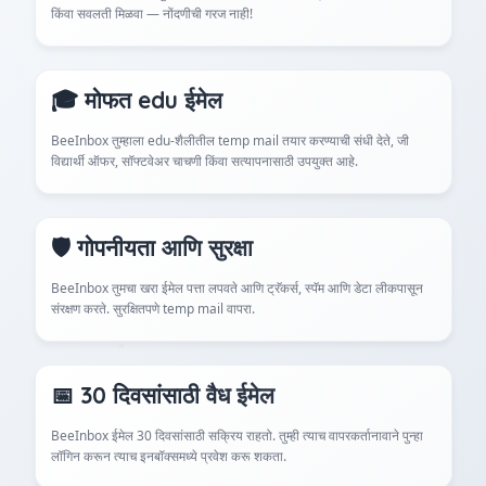
किंवा सवलती मिळवा — नोंदणीची गरज नाही!
🎓 मोफत edu ईमेल
BeeInbox तुम्हाला edu-शैलीतील temp mail तयार करण्याची संधी देते, जी
विद्यार्थी ऑफर, सॉफ्टवेअर चाचणी किंवा सत्यापनासाठी उपयुक्त आहे.
🛡 गोपनीयता आणि सुरक्षा
BeeInbox तुमचा खरा ईमेल पत्ता लपवते आणि ट्रॅकर्स, स्पॅम आणि डेटा लीकपासून
संरक्षण करते. सुरक्षितपणे temp mail वापरा.
📅 30 दिवसांसाठी वैध ईमेल
BeeInbox ईमेल 30 दिवसांसाठी सक्रिय राहतो. तुम्ही त्याच वापरकर्तानावाने पुन्हा
लॉगिन करून त्याच इनबॉक्समध्ये प्रवेश करू शकता.