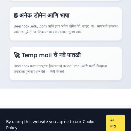
🌐 अनेक डोमेन आणि भाषा
BeeInbox .edu, .com आणि इतर अनेक डोमेन देते. साइट 70+ भाषांमध्ये उपलब्ध
आहे, त्यामुळे ती जागतिक स्तरावर वापरण्यास सुलभ आहे.
🚀 Temp mail चे नवे पातळी
BeeInbox फक्त तात्पुरता ईमेलच नव्हे तर edu mail आणि मल्टी-डिव्हाइस
सपोर्टसह पूर्ण समाधान देते — तेही मोफत!
बंद
तात्पुरत्या ईमेलबद्दल वारंवार विचारले जाणारे
By using this website you agree to our
Cookie
करा
Policy