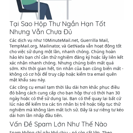
Tại Sao Hộp Thư Ngắn Hạn Tốt
Nhưng Vẫn Chưa Đủ
Các dịch vụ như 10MinuteMail.net, Guerrilla Mail,
TempMail.org, Mailinator, và GetNada vẫn hoạt động tốt
cho việc sử dụng một lần, nhanh chóng. Chúng hoàn
hảo khi bạn chỉ cần thử nghiệm đăng ký hoặc lấy liên kết
xác nhận nhanh chóng. Nhưng chúng biến mất quá
sớm. Khi thời gian hết, tin nhắn của bạn cũng biến mất -
không có cơ hội để truy cập hoặc kiểm tra email quên
mật khẩu sau này.
Các công cụ email tạm thời lâu dài hơn khắc phục điều
đó bằng cách cung cấp cho bạn hộp thư có thời hạn 30
ngày hoặc có thể sử dụng lại. Bạn có thể quay lại bất cứ
lúc nào để kiểm tra các tin nhắn bị trễ hoặc tiếp tục thử
nghiệm mà không làm mất lịch sử. Đây là sự riêng tư kéo
dài hơn lần nhấp đầu tiên.
Vấn Đề Spam Lớn Như Thế Nào
Spam không chỉ gây khó chịu - nó còn rất lớn. Theo