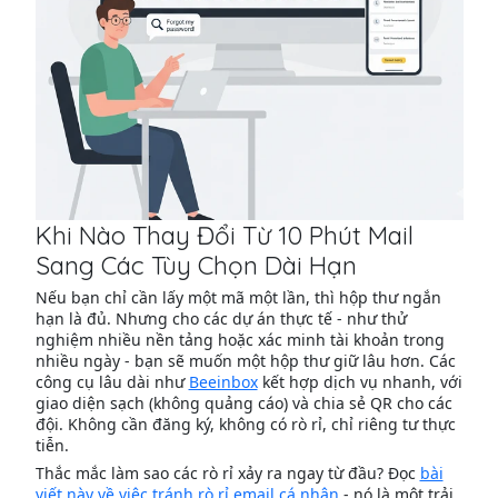
Khi Nào Thay Đổi Từ 10 Phút Mail
Sang Các Tùy Chọn Dài Hạn
Nếu bạn chỉ cần lấy một mã một lần, thì hộp thư ngắn
hạn là đủ. Nhưng cho các dự án thực tế - như thử
nghiệm nhiều nền tảng hoặc xác minh tài khoản trong
nhiều ngày - bạn sẽ muốn một hộp thư giữ lâu hơn. Các
công cụ lâu dài như
Beeinbox
kết hợp dịch vụ nhanh, với
giao diện sạch (không quảng cáo) và chia sẻ QR cho các
đội. Không cần đăng ký, không có rò rỉ, chỉ riêng tư thực
tiễn.
Thắc mắc làm sao các rò rỉ xảy ra ngay từ đầu? Đọc
bài
viết này về việc tránh rò rỉ email cá nhân
- nó là một trải