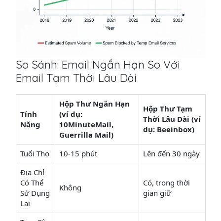
So Sánh: Email Ngắn Hạn So Với
Email Tạm Thời Lâu Dài
Hộp Thư Ngắn Hạn
Hộp Thư Tạm
Tính
(ví dụ:
Thời Lâu Dài (ví
Năng
10MinuteMail,
dụ: Beeinbox)
Guerrilla Mail)
Tuổi Thọ
10-15 phút
Lên đến 30 ngày
Địa Chỉ
Có Thể
Có, trong thời
Không
Sử Dụng
gian giữ
Lại