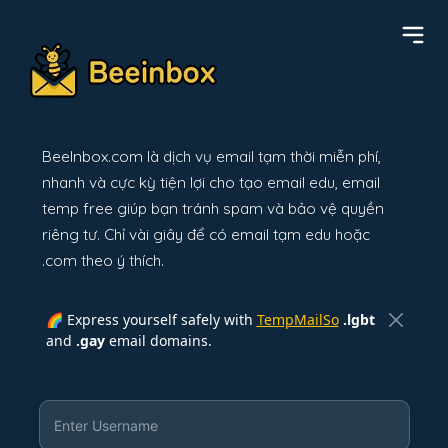
BeeInbox.com là dịch vụ email tạm thời miễn phí,
nhanh và cực kỳ tiện lợi cho tạo email edu, email
temp free giúp bạn tránh spam và bảo vệ quyền
riêng tư. Chỉ vài giây để có email tạm edu hoặc
.com theo ý thích.
🌈 Express yourself safely with
TempMailSo
.lgbt
and
.gay
email domains.