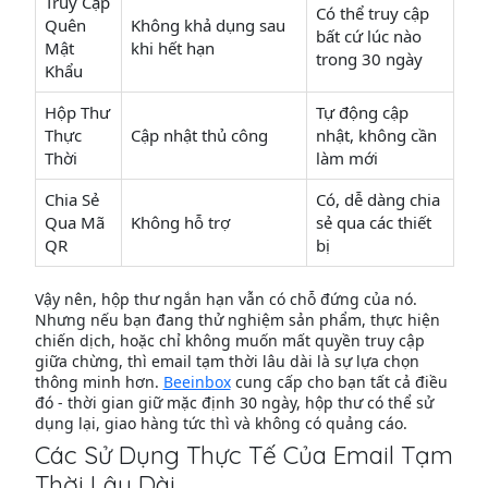
Truy Cập
Có thể truy cập
Quên
Không khả dụng sau
bất cứ lúc nào
Mật
khi hết hạn
trong 30 ngày
Khẩu
Hộp Thư
Tự động cập
Thực
Cập nhật thủ công
nhật, không cần
Thời
làm mới
Chia Sẻ
Có, dễ dàng chia
Qua Mã
Không hỗ trợ
sẻ qua các thiết
QR
bị
Vậy nên, hộp thư ngắn hạn vẫn có chỗ đứng của nó.
Nhưng nếu bạn đang thử nghiệm sản phẩm, thực hiện
chiến dịch, hoặc chỉ không muốn mất quyền truy cập
giữa chừng, thì email tạm thời lâu dài là sự lựa chọn
thông minh hơn.
Beeinbox
cung cấp cho bạn tất cả điều
đó - thời gian giữ mặc định 30 ngày, hộp thư có thể sử
dụng lại, giao hàng tức thì và không có quảng cáo.
Các Sử Dụng Thực Tế Của Email Tạm
Thời Lâu Dài