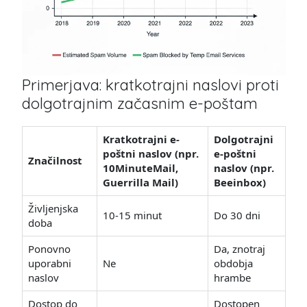
Primerjava: kratkotrajni naslovi proti
dolgotrajnim začasnim e-poštam
Kratkotrajni e-
Dolgotrajni
poštni naslov (npr.
e-poštni
Značilnost
10MinuteMail,
naslov (npr.
Guerrilla Mail)
Beeinbox)
Življenjska
10-15 minut
Do 30 dni
doba
Ponovno
Da, znotraj
uporabni
Ne
obdobja
naslov
hrambe
Dostop do
Dostopen