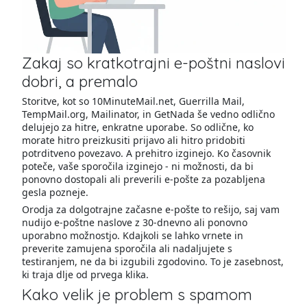
Zakaj so kratkotrajni e-poštni naslovi
dobri, a premalo
Storitve, kot so 10MinuteMail.net, Guerrilla Mail,
TempMail.org, Mailinator, in GetNada še vedno odlično
delujejo za hitre, enkratne uporabe. So odlične, ko
morate hitro preizkusiti prijavo ali hitro pridobiti
potrditveno povezavo. A prehitro izginejo. Ko časovnik
poteče, vaše sporočila izginejo - ni možnosti, da bi
ponovno dostopali ali preverili e-pošte za pozabljena
gesla pozneje.
Orodja za dolgotrajne začasne e-pošte to rešijo, saj vam
nudijo e-poštne naslove z 30-dnevno ali ponovno
uporabno možnostjo. Kdajkoli se lahko vrnete in
preverite zamujena sporočila ali nadaljujete s
testiranjem, ne da bi izgubili zgodovino. To je zasebnost,
ki traja dlje od prvega klika.
Kako velik je problem s spamom