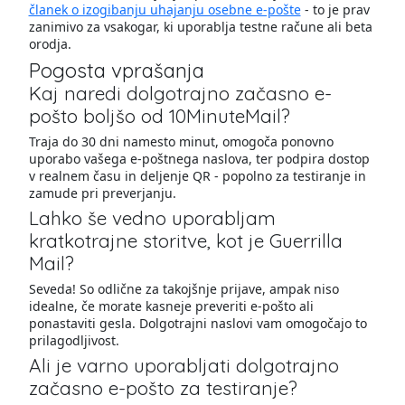
članek o izogibanju uhajanju osebne e-pošte
- to je prav
zanimivo za vsakogar, ki uporablja testne račune ali beta
orodja.
Pogosta vprašanja
Kaj naredi dolgotrajno začasno e-
pošto boljšo od 10MinuteMail?
Traja do 30 dni namesto minut, omogoča ponovno
uporabo vašega e-poštnega naslova, ter podpira dostop
v realnem času in deljenje QR - popolno za testiranje in
zamude pri preverjanju.
Lahko še vedno uporabljam
kratkotrajne storitve, kot je Guerrilla
Mail?
Seveda! So odlične za takojšnje prijave, ampak niso
idealne, če morate kasneje preveriti e-pošto ali
ponastaviti gesla. Dolgotrajni naslovi vam omogočajo to
prilagodljivost.
Ali je varno uporabljati dolgotrajno
začasno e-pošto za testiranje?