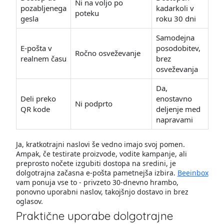
Ni na voljo po
pozabljenega
kadarkoli v
poteku
gesla
roku 30 dni
Samodejna
E-pošta v
posodobitev,
Ročno osveževanje
realnem času
brez
osveževanja
Da,
Deli preko
enostavno
Ni podprto
QR kode
deljenje med
napravami
Ja, kratkotrajni naslovi še vedno imajo svoj pomen.
Ampak, če testirate proizvode, vodite kampanje, ali
preprosto nočete izgubiti dostopa na sredini, je
dolgotrajna začasna e-pošta pametnejša izbira.
Beeinbox
vam ponuja vse to - privzeto 30-dnevno hrambo,
ponovno uporabni naslov, takojšnjo dostavo in brez
oglasov.
Praktične uporabe dolgotrajne