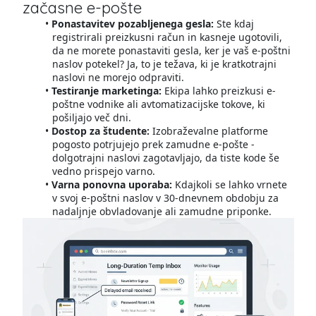
začasne e-pošte
Ponastavitev pozabljenega gesla:
Ste kdaj
registrirali preizkusni račun in kasneje ugotovili,
da ne morete ponastaviti gesla, ker je vaš e-poštni
naslov potekel? Ja, to je težava, ki je kratkotrajni
naslovi ne morejo odpraviti.
Testiranje marketinga:
Ekipa lahko preizkusi e-
poštne vodnike ali avtomatizacijske tokove, ki
pošiljajo več dni.
Dostop za študente:
Izobraževalne platforme
pogosto potrjujejo prek zamudne e-pošte -
dolgotrajni naslovi zagotavljajo, da tiste kode še
vedno prispejo varno.
Varna ponovna uporaba:
Kdajkoli se lahko vrnete
v svoj e-poštni naslov v 30-dnevnem obdobju za
nadaljnje obvladovanje ali zamudne priponke.