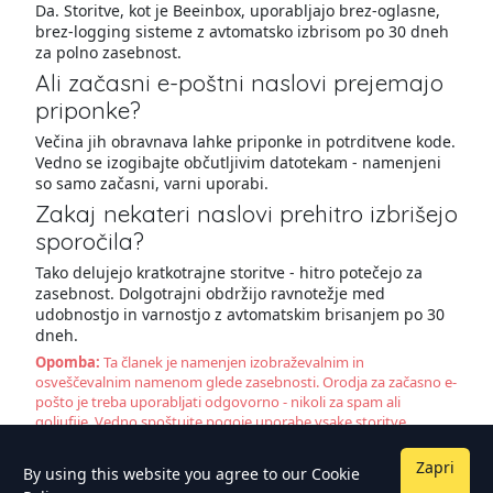
Da. Storitve, kot je Beeinbox, uporabljajo brez-oglasne,
brez-logging sisteme z avtomatsko izbrisom po 30 dneh
za polno zasebnost.
Ali začasni e-poštni naslovi prejemajo
priponke?
Večina jih obravnava lahke priponke in potrditvene kode.
Vedno se izogibajte občutljivim datotekam - namenjeni
so samo začasni, varni uporabi.
Zakaj nekateri naslovi prehitro izbrišejo
sporočila?
Tako delujejo kratkotrajne storitve - hitro potečejo za
zasebnost. Dolgotrajni obdržijo ravnotežje med
udobnostjo in varnostjo z avtomatskim brisanjem po 30
dneh.
Opomba:
Ta članek je namenjen izobraževalnim in
osveščevalnim namenom glede zasebnosti. Orodja za začasno e-
pošto je treba uporabljati odgovorno - nikoli za spam ali
goljufije. Vedno spoštujte pogoje uporabe vsake storitve.
Zapri
By using this website you agree to our
Cookie