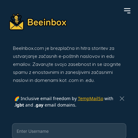
BeeInbox.com je brezplačna in hitra storitev za
ustvarjanje začasnih e-poštnih naslovov in edu
emailov. Zavarujte svojo zasebnost in se izognite
spamu z enostavnimi in zanesljivimi začasnimi
naslovi in domenami kot .com in .edu.
🌈 Inclusive email freedom by
TempMailSo
with
.lgbt
and
.gay
email domains.