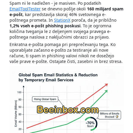
Spam ni le nadležen - je masiven. Po podatkih
EmailToolTester
se dnevno pošlje okoli
160 milijard spam
e-pošt
, kar predstavlja skoraj 46% svetovnega e-
poštnega prometa. In
StationX
poroča, da je približno
1,2% vseh e-pošt phishing poskusi
. To je ogromna
količina tveganja le z deljenjem svojega pravega e-
poštnega naslova z naključnimi obrazci za prijavo.
Enkratna e-pošta pomaga pri preprečevanju tega. Ko
uporabljate začasno e-pošto za testiranje ali nove
račune, ti spam in phishing valovi nikoli ne dosežejo
vaše prave e-pošte. Ostajate čisti, zasebni in brez stresa.