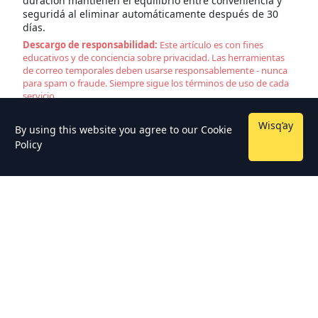
duración mantienen el equilibrio entre conveniencia y
seguridá al eliminar automáticamente después de 30
días.
Descargo de responsabilidad:
Este artículo es con fines
educativos y de conciencia sobre privacidad. Las herramientas
de correo temporales deben usarse responsablemente - nunca
para spam o fraude. Siempre sigue los términos de uso de cada
servicio.
Wisq’ay
By using this website you agree to our
Cookie
Policy