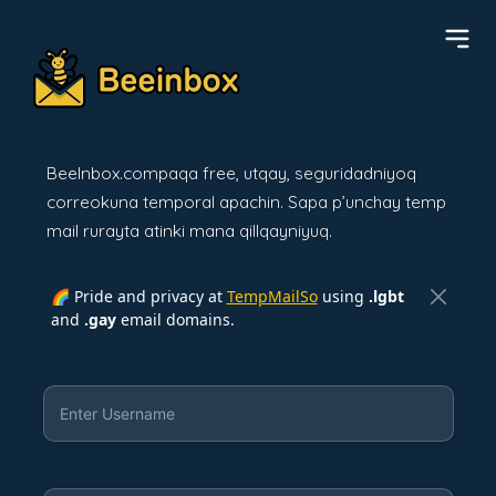
BeeInbox.compaqa free, utqay, seguridadniyoq
correokuna temporal apachin. Sapa p’unchay temp
mail rurayta atinki mana qillqayniyuq.
🌈 Pride and privacy at
TempMailSo
using
.lgbt
and
.gay
email domains.