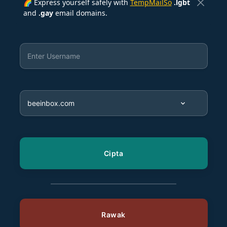
🌈 Express yourself safely with
TempMailSo
.lgbt
and
.gay
email domains.