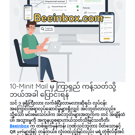
10-Minit Mail မှ ကြာရှည် ကန့်သတ်သို့
ဘယ်အခါ ပြောင်းရန်
သင် ၁ ခုရှိကြီးလား လက်ခံပြီးလာမလားဆိုရင်၊ လုပ်ငန်း
အကြောင်းအရာလုပ်ဆောင်မှုများရှိလျှင် အင်ဘုတ်လာသည်။
သို့သော် မင်းစမ်းသပ်ပါက အင်ဘုတ်များအတွက်က တင် အချိန်ထဲ
ပါ၊ အသွားမှုကို အကူနယူစရာဟာယ်သတ်သိမြင်သတိတိ၊
Beeinbox
က တစ်ချက်မှန်ကန်၊ (ဂုဏ်သင်ဘူတာ) ပိတ်သောနှင့်
QR แชร์များဖြင့် တန်တယ်။ လုံးဝထည့်မြင်လည်း မရဲ့တဲ့ဗိုလ်မှီအင်