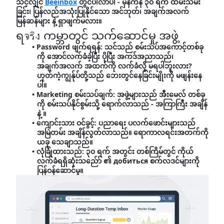
သင့်လျှင်
Beeinbox
တွင်ပါလာပါ - မှန်ကန် ၃၀ ရက် ထိမ်းသိမ်း
ခြင်း၊ ပြန်လည်အသုံးပြုနိုင်သော အင်ဘုတ်၊ အချက်အလက်
မြန်ဆန်များ နဲ့ ရှာဖျက်မလား။
ရจริง ကမ္ဘာတွင် သက်ဆောင်မှု အဖွဲ့
Password ဖျက်ရရန်:
သင်သည် စမ်းသပ်အကောင့်တစ်ခု
ကို အောင်လက်ခံခဲ့ပြီး ပိုပြီး အကဒ်အညာသည်၊
အချက်အလက် အထက်ကို လက်ခံလို့ မရပါဘူးလား?
ဟုတ်ကဲ့ကျွန်ုပ်တို့သည် ဘေးတွင်နေခြင်းမျိုးကို မဖျန်းနေ
ပါ။
Marketing စမ်းသပ်ချက်:
အဖွဲ့များသည် အီးမေလ် တစ်ခု
ကို စမ်းသပ်နိုင်စွမ်းသို့ ရောက်လာသည် - အကြာကြီး အချိန်
နဲ့ ။
ကျောင်းသား ဝင်ခွင့်:
ပညာရေး ပလက်ဖောင်းများသည်
အမြဲတမ်း အချိန်လွတ်လာသည်။ ရောကာလရင်းအတက်ကို
ယခု သေချာသည်။
လုံခြုံထားသည်:
၃၀ ရက် အတွင်း တစ်ကြိမ်တွင် ကိုယ်
လက်ခံရရှိဆုံးသည်ော် ၏ добиться စက်လဒင်များကို
ပြန်ဝန်ဆောင်မှု။