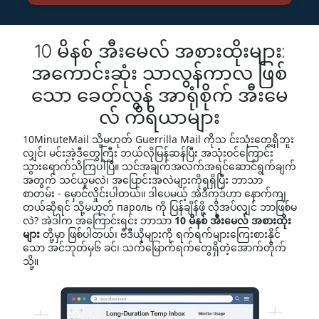
10 မိနစ် အီးမေလ် အစားထိုးများ:
အကောင်းဆုံး သာလွန်ကာလ ဖြစ်
သော ခေတ်လွန် အာရုံစိုက် အီးမေ
လ် ကိရိယာများ
10MinuteMail သို့မဟုတ် Guerrilla Mail ကိုသ င်းသုံးတွေ့ရှိဘူး
လျှင်၊ မင်းအဲ့ဒီတွေကြီး ဘယ်လိုမြန်ဆန်ပြီး အသုံးဝင်ကြောင်း
သွားရောက်သိကြပါပြီ။ သင်အချက်အလက်အရင်ဆောင်ရွက်ချက်
အတွက် သင်ယူမလဲ၊ အပြောင်းအလဲများကိုရရှိပြီး ဘာသာ
စာတမ်း - မှောင်လှိုင်းပါတယ်။ ဒါပေမယ့် အဲဒီကုဒ်ဟာ နောက်ကျ
တယ်ဆိုရင် သို့မဟုတ် пароль ကို ပြန်ချိန်ဖို့ လိုအပ်လျှင် ဘာဖြစ်မ
လဲ? အဲဒါက အကြောင်းရင်း ဘာသာ
10 မိနစ် အီးမေလ် အစားထိုး
များ
တို့မှာ ဖြစ်ပါတယ်၊ ဗီဒီယိုများကို ရက်ရက်များကြေးစားနိုင်
သော အင်ဘုတ်မှ၆ ခင်၊ သက်မြောက်ရက်တွေရှိတဲ့အောက်တိုက်
သို့။