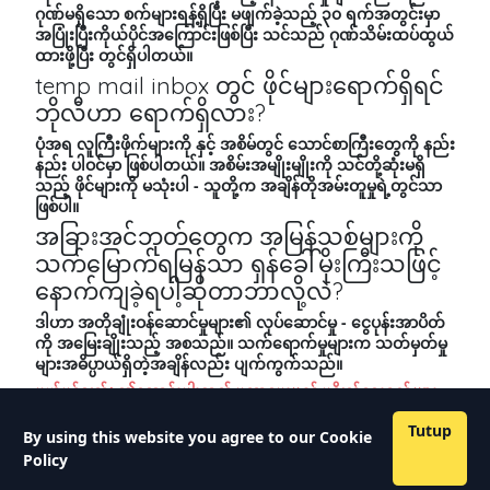
ဂုဏ်မရှိသော စက်များရန့်ရှိပြီး မဖျက်ခဲ့သည့် ၃၀ ရက်အတွင်းမှာ
အပြုံးပြီးကိုယ်ပိုင်အကြောင်းဖြစ်ပြီး သင်သည် ဂုဏ်သိမ်းထပ်ထွယ်
ထားဖို့ပြီး တွင်ရှိပါတယ်။
temp mail inbox တွင် ဖိုင်များရောက်ရှိရင်
ဘိုလီဟာ ရောက်ရှိလား?
ပုံအရ လူကြီးဖိုက်များကို နှင့် အစိမ်တွင် သောင်စာကြီးတွေကို နည်း
နည်း ပါဝင်မှာ ဖြစ်ပါတယ်။ အစိမ်းအမျိုးမျိုးကို သင်တို့ဆုံးမရှိ
သည့် ဖိုင်များကို မသုံးပါ - သူတို့က အချိန်တိုအမ်းတူမှုရဲ့တွင်သာ
ဖြစ်ပါ။
အခြားအင်ဘုတ်တွေက အမြန်သစ်များကို
သက်မြောက်ရမြန်သာ ရှန်ခေါ်မိုးကြီးသဖြင့်
နောက်ကျခဲ့ရပါ့ဆိုတာဘာလို့လဲ?
ဒါဟာ အတိုချုံးဝန်ဆောင်မှုများ၏ လုပ်ဆောင်မှု - ငွေပုန်းအာပိတ်
ကို အမြေးချိုးသည့် အစသည်။ သက်ရောက်မှုများက သတ်မှတ်မှု
များအဓိပ္ပာယ်ရှိတဲ့အချိန်လည်း ပျက်ကွက်သည်။
ပယ်ပင်ချက်:
ဤဆောင်းပါးသည် ပညာပေးမှုနှင့် ပုဂ္ဂိုလ်ရေးစနစ်များ
အား ဂရုစိုက်ခြင်းတို့အတွက် ဖန်တီးထားသည်။ အမျိုးမျိုးသော အီးမေ
Tutup
လ် ကိရိယာများအား တာဝန်ရှိ၍ သုံးသင့်သည် - စပမ်း သို့မဟုတ်
By using this website you agree to our
Cookie
နောက်ခံတစ်ခုအတွက် မရှိစေပါ။ ငင်းငွပ်မှုတိုင်း၌ သုံးပြီးမည်သည့်
Policy
ဝန်ဆောင်မှုလည်း လိပ်စာကို လိုက်နာပါ။