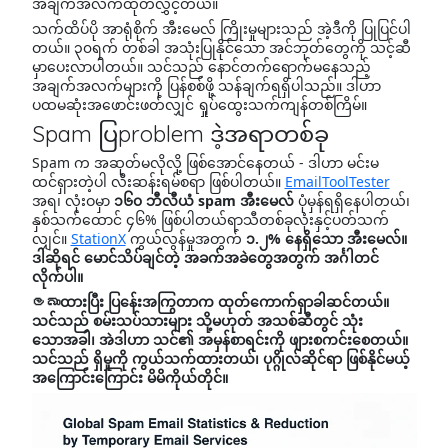
အချက်အလက်ထုတ်လွှင့်တယ်။
သက်ထိပ်ပို အာရုံစိုက် အီးမေလ် ကြိုးမှုများသည် အဲ့ဒီကို ပြုပြင်ပါ
တယ်။ ၃၀ရက် တစ်ခါ အသုံးပြုနိုင်သော အင်ဘုတ်တွေကို သင့်ဆီ
မှာပေးလာပါတယ်။ သင်သည် နောင်တက်ရောက်မနေသည့်
အချက်အလက်များကို ပြန်စစ်ဖို့ သန်ချက်ရရှိပါသည်။ ဒါဟာ
ပထမဆုံးအဖောင်းဖတ်လျှင် ရှုပ်ထွေးသက်ကျန်တစ်ကြိမ်။
Spam ပြproblem ဒဲ့အရာတစ်ခု
Spam က အဆုတ်မလိုလို့ ဖြစ်အောင်နေတယ် - ဒါဟာ မင်းမ
ထင်ရှားတဲ့ပါ လီးဆန်းရမ်စရာ ဖြစ်ပါတယ်။
EmailToolTester
အရ၊ လုံးဝမှာ
၁၆၀ ဘီလီယံ spam အီးမေလ်
ပုံမှန်ရရှိနေပါတယ်၊
နှစ်သက်ထောင် ၄၆% ဖြစ်ပါတယ်ရာသီတစ်ခုလုံးနှင့်ပတ်သက်
လျှင်။
StationX
ကွယ်လွန်မှုအတွက်
၁.၂% နေရှိသော အီးမေလ်
။
ဒါဆိုရင် မောင်သိပ်ချင်တဲ့ အခက်အခဲတွေအတွက် အင်္ဂါတင်
လိုက်ပါ။
ලබාထားပြီး ပြန်ေးအကြွတာက ထုတ်ကောက်ရှာခါဆင်တယ်။
သင်သည် စမ်းသပ်သားများ သို့မဟုတ် အသစ်ဆီတွင် သုံး
သောအခါ၊ အဲဒါဟာ သင်၏ အမှန်စာရင်းကို ဖျားစကင်းစေတယ်။
သင်သည် ရှိမှုကို ကွယ်သက်ထားတယ်၊ ပုဂ္ဂိုလ်ဆိုင်ရာ ဖြစ်နိုင်မယ့်
အကြောင်းကြောင်း မိမိကိုယ်တိုင်။