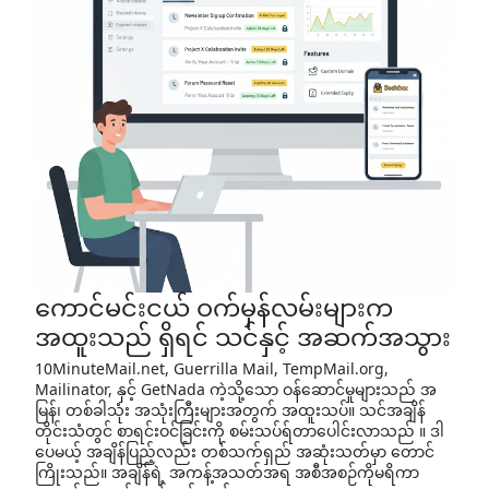
ကောင်မင်းငယ် ဝက်မှန်လမ်းများက
အထူးသည် ရှိရင် သင်နှင့် အဆက်အသွား
10MinuteMail.net, Guerrilla Mail, TempMail.org,
Mailinator, နှင့် GetNada ကဲ့သို့သော ဝန်ဆောင်မှုများသည် အ
မြန်၊ တစ်ခါသုံး အသုံးကြီးများအတွက် အထူးသပ်။ သင်အချိန်
တိုင်းသံတွင် စာရင်းဝင်ခြင်းကို စမ်းသပ်ရ်တာပေါင်းလာသည် ။ ဒါ
ပေမယ့် အချိန်ပြည့်လည်း တစ်သက်ရှည် အဆုံးသတ်မှာ တောင်
ကြိုးသည်။ အချိန်ရဲ့ အကန့်အသတ်အရ အစီအစဉ်ကိုမရိကာ