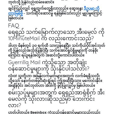
ဘုတ်သို့ ပြန်လည်ထမ်းဆောင်။
ချင်ကြည့်လျှင် ရွှေထွက်တွေ့ရှိလာသည်။ ဆွေးနွေး
ဒီဥပမာ ကို
တားမြစ်ဖို့
- သက်ဆိုင်ဆောင်မှု ရန်ဖြစ်သော်လည်း မျှုပ်မှုကြောင့်
ဖြစ်တယ်။
FAQ
ရေရှည် သက်မြောက်လာသော အီးမေလ် ကို
10MinuteMail က လည်းကောင်းသည်?
ဒါဟာ မိနစ်တွင် ၃၀ ရက်ထိ သာလွန်နေပြီး၊ သင်ကိုယ်ပိုင်အင်ဘုတ်
ကို ပြန်လည်အသုံးပြုနိုင်ပြီ၊ သက်အောင်ရှင်ရှိမှုများကို တန်ခိုး
ကြောင်း ရယူရန်အတွက် အဆင်လို့ကောင်းပါတယ်။
Guerrilla Mail ကဲ့သို့သော အတိုချုံး
ဝန်ဆောင်မှုများကို သုံးနိုင်ပါသလား?
လုံးဝ! သူတို့ဟာ အမြန်လက်မှတ်များအတွက် လက်ခံရရှိသလို၊
သို့သော် နောက်တစ်ခုပီဆုံးရှုံးရင် ဤအဆိုပြီးသား မကောင်းနိုင်။
အချိန်ပိုင်း အင်ဘုတ်ဟာ အဲဒါကို ခွင့်ပြုလျှင်မှ ဖြစ်ပါတယ်။
စမ်းသပ်မှုများအတွက် ရေရှည်အာရုံစိုက် အီး
မေလ်ကို သုံးလားဆိုသည်မှာ ဘေးကင်း
လား?
ဟုတ်ပါတယ်။ Beeinbox ကဲ့သည့်ဝန်ဆောင်မှုများသည်လည်း