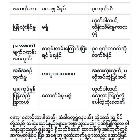
အသက်တာ
၁၀-၁၅ မိနစ်
၃၀ ရက်ထိ
ဟုတ်ပါတယ်,
ပြန်သုံးနိုင်မှု
မရှိ
ထိန်းသိမ်းမှုကာလ
၄န်
password
စာရင်းလမ်းကြောင်းပြီး
၃၀ ရက်တဝတ်ကို
ဖျက်ဂဏန်း
ရင် မရနိုင်
လက်ခံ‌‌နိုင်
အင်ဘုတ်
အစီအစဉ်
အစားထိုးလွယ်, မ
လက္ခဏာထခဏ
ထွက်မှု
လိုအပ်တဲ့ပြင်ဆင်
QR ကုဒ်မှန်
ဟုတ်ပါတယ်,
ပြန်လည်
ထောက်ခံမှု မရှိ
လေ့လာကြည့်လို့
ခြားဝယ်
ပေါ်တဲ့သုံးလေ၏
အော့၊ တောင်လာပါတယ်။ အဲဒါတွေ့ရှိနေမယ်။ သို့သော် ကျွန်ုပ်
တို့သည် ထမ်းဆောင်နည်းများများစွာ သွားမည်။ ဂုဏ်ပြုကြတာ ၀ါ
သနာများသည် ဇွန်းတွင် ရှိသည်ခံစား၍ ဆာကန်ကို အင်ဘုတ်တွင်
ဆက်ဖတ်နိုင်ပါပြီး၊ အရေးအျခူးတိုးတက်မှုများလည်း အောင်မြင်