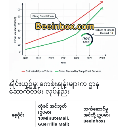
နှိုင်းယှဥ်မှု: ကေစ်းနှုန်းများက ဌာန
ဆောက်လမ်း လုပ်နည်း
တုံခင် အင်ဘုတ်
သက်ဆောင်မှု
(ဥပမာ၊
စေ့ဝိုင်း
အင်ဘို့ (ဥပမာ၊
10MinuteMail,
Beeinbox)
Guerrilla Mail)