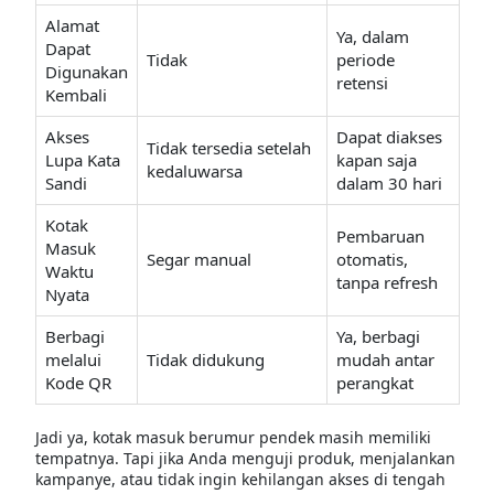
Alamat
Ya, dalam
Dapat
Tidak
periode
Digunakan
retensi
Kembali
Akses
Dapat diakses
Tidak tersedia setelah
Lupa Kata
kapan saja
kedaluwarsa
Sandi
dalam 30 hari
Kotak
Pembaruan
Masuk
Segar manual
otomatis,
Waktu
tanpa refresh
Nyata
Berbagi
Ya, berbagi
melalui
Tidak didukung
mudah antar
Kode QR
perangkat
Jadi ya, kotak masuk berumur pendek masih memiliki
tempatnya. Tapi jika Anda menguji produk, menjalankan
kampanye, atau tidak ingin kehilangan akses di tengah