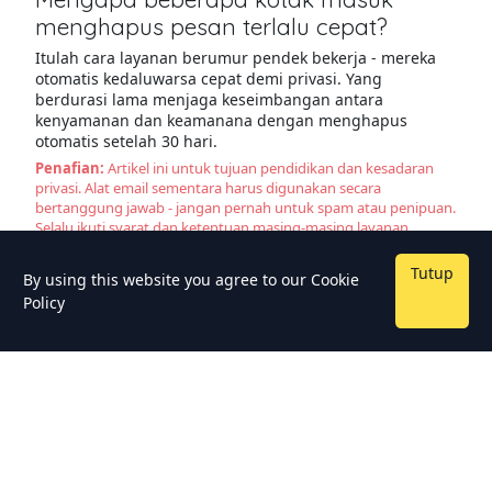
menghapus pesan terlalu cepat?
Itulah cara layanan berumur pendek bekerja - mereka
otomatis kedaluwarsa cepat demi privasi. Yang
berdurasi lama menjaga keseimbangan antara
kenyamanan dan keamanana dengan menghapus
otomatis setelah 30 hari.
Penafian:
Artikel ini untuk tujuan pendidikan dan kesadaran
privasi. Alat email sementara harus digunakan secara
bertanggung jawab - jangan pernah untuk spam atau penipuan.
Selalu ikuti syarat dan ketentuan masing-masing layanan.
Tutup
By using this website you agree to our
Cookie
Policy