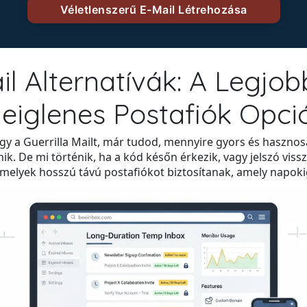
il Alternatívák: A Legjo
deiglenes Postafiók Opci
y a Guerrilla Mailt, már tudod, mennyire gyors és hasznosa
ik. De mi történik, ha a kód későn érkezik, vagy jelszó vissz
amelyek hosszú távú postafiókot biztosítanak, amely napokig