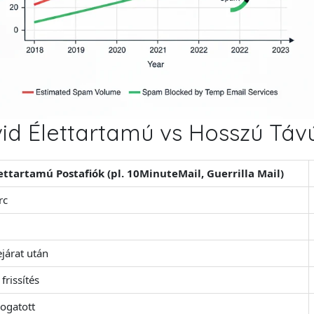
id Élettartamú vs Hosszú Távú
ettartamú Postafiók (pl. 10MinuteMail, Guerrilla Mail)
rc
ejárat után
frissítés
ogatott