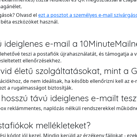
magánélet.
gások? Olvasd el
ezt a posztot a személyes e-mail szivárgás
y béta eszközöket használ.
ú ideiglenes e-mail a 10MinuteMailn
 lehetővé teszi a postafiók újrahasználatát, és támogatja a 
sleltetett ellenőrzésekhez.
d életű szolgáltatásokat, mint a Gu
ciókhoz, de nem ideálisak, ha később ellenőrizni kell az e-m
 ezt a rugalmasságot biztosítják.
hosszú távú ideiglenes e-mailt tesz
nbox reklámmentes, naplózás nélküli rendszerekkel működne
afiókok mellékleteket?
si kódot jól kezel. Mindig kerüld az érzékeny fájlokat - eze