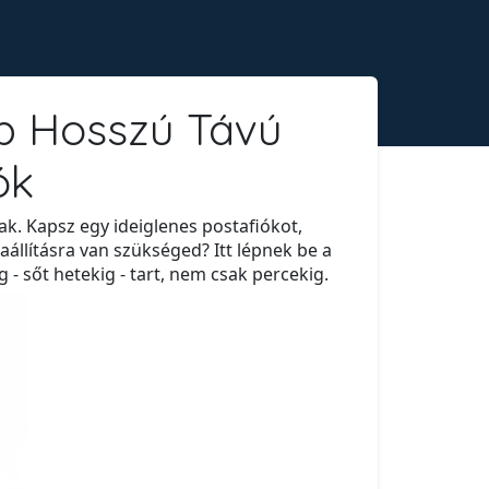
bb Hosszú Távú
ók
k. Kapsz egy ideiglenes postafiókot,
aállításra van szükséged? Itt lépnek be a
 - sőt hetekig - tart, nem csak percekig.