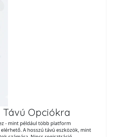
zú Távú Opciókra
z - mint például több platform
 elérhető. A hosszú távú eszközök, mint
tok számára. Nincs regisztráció,