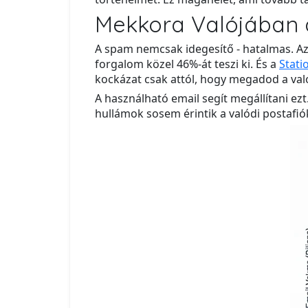
Mekkora Valójában
A spam nemcsak idegesítő - hatalmas. A
forgalom közel 46%-át teszi ki. És a
Stati
kockázat csak attól, hogy megadod a való
A használható email segít megállítani ez
hullámok sosem érintik a valódi postafi