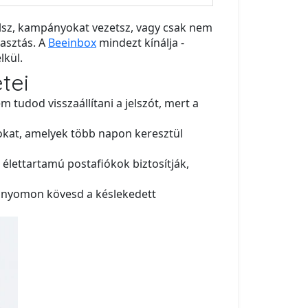
elsz, kampányokat vezetsz, vagy csak nem
lasztás. A
Beeinbox
mindezt kínálja -
lkül.
tei
 tudod visszaállítani a jelszót, mert a
tokat, amelyek több napon keresztül
élettartamú postafiókok biztosítják,
y nyomon kövesd a késlekedett