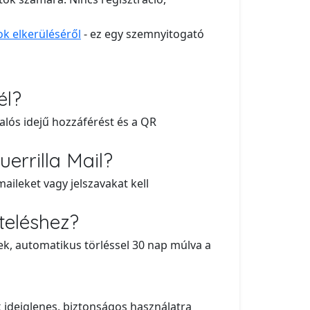
ok elkerüléséről
- ez egy szemnyitogató
él?
valós idejű hozzáférést és a QR
errilla Mail?
aileket vagy jelszavakat kell
teléshez?
k, automatikus törléssel 30 nap múlva a
k ideiglenes, biztonságos használatra