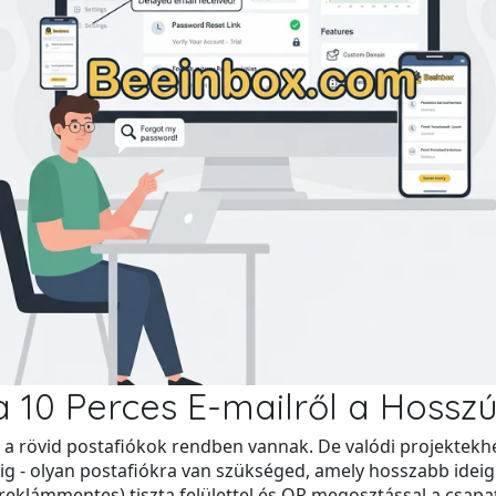
 a 10 Perces E-mailről a Hoss
 a rövid postafiókok rendben vannak. De valódi projektekhe
ig - olyan postafiókra van szükséged, amely hosszabb ideig
(reklámmentes) tiszta felülettel és QR megosztással a csapa