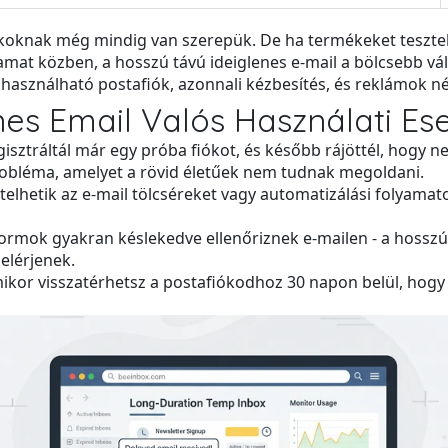
iókoknak még mindig van szerepük. De ha termékeket teszt
yamat közben, a hosszú távú ideiglenes e-mail a bölcsebb vá
használható postafiók, azonnali kézbesítés, és reklámok né
es Email Valós Használati Ese
isztráltál már egy próba fiókot, és később rájöttél, hogy nem
 probléma, amelyet a rövid életűek nem tudnak megoldani.
elhetik az e-mail tölcséreket vagy automatizálási folyama
formok gyakran késlekedve ellenőriznek e-mailen - a hosszú 
elérjenek.
kor visszatérhetsz a postafiókodhoz 30 napon belül, hog