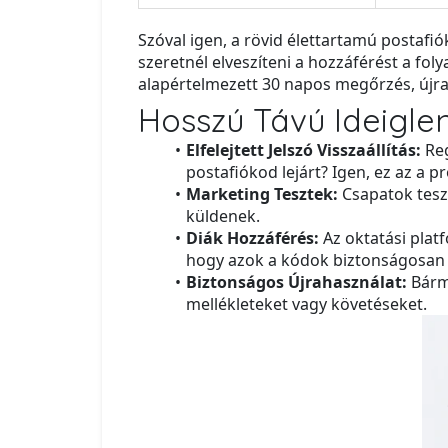
Szóval igen, a rövid élettartamú postaf
szeretnél elveszíteni a hozzáférést a fol
alapértelmezett 30 napos megőrzés, újra
Hosszú Távú Ideiglen
Elfelejtett Jelszó Visszaállítás:
Reg
postafiókod lejárt? Igen, ez az a
Marketing Tesztek:
Csapatok teszt
küldenek.
Diák Hozzáférés:
Az oktatási plat
hogy azok a kódok biztonságosan 
Biztonságos Újrahasználat:
Bármi
mellékleteket vagy követéseket.