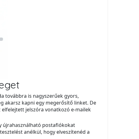
leget
ada továbbra is nagyszerűek gyors,
eg akarsz kapni egy megerősítő linket. De
 elfelejtett jelszóra vonatkozó e-mailek
y újrahasználható postafiókokat
tesztelést anélkül, hogy elveszítenéd a