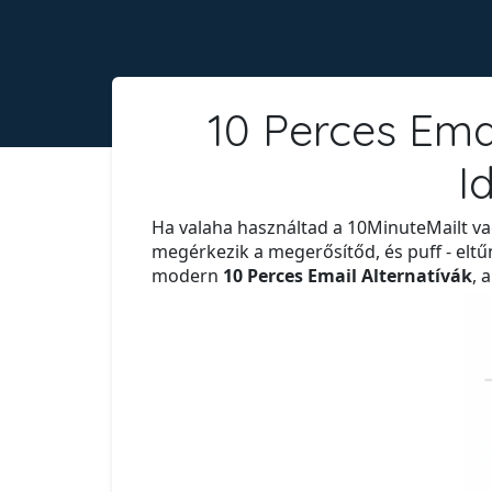
10 Perces Ema
I
Ha valaha használtad a 10MinuteMailt vag
megérkezik a megerősítőd, és puff - eltűn
modern
10 Perces Email Alternatívák
, 