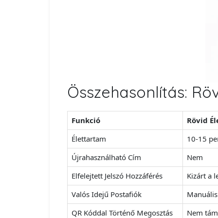
Összehasonlítás: Röv
Funkció
Rövid Él
Élettartam
10-15 pe
Újrahasználható Cím
Nem
Elfelejtett Jelszó Hozzáférés
Kizárt a l
Valós Idejű Postafiók
Manuális 
QR Kóddal Történő Megosztás
Nem tám