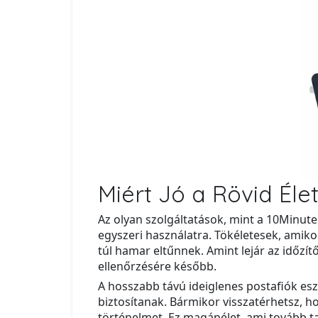
Miért Jó a Rövid Éle
Az olyan szolgáltatások, mint a 10Minute
egyszeri használatra. Tökéletesek, amiko
túl hamar eltűnnek. Amint lejár az időzít
ellenőrzésére később.
A hosszabb távú ideiglenes postafiók es
biztosítanak. Bármikor visszatérhetsz, ho
történelmet. Ez magánélet, ami tovább tar