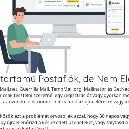
ttartamú Postafiók, de Nem E
Mail.net, Guerrilla Mail, TempMail.org, Mailinator és GetN
r csak tesztelni szeretnél egy regisztrációt vagy gyorsan m
ő, az üzeneteid eltűnnek - nincs mód az újra elérésre vagy az
zközök ezt a problémát orvosolják azzal, hogy 30 napos vag
gy újraellenőrizd a késlekedett üzeneteket, vagy folytasd a 
t az első kattintásnál.