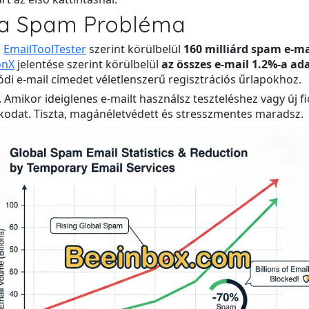
 a Spam Probléma
z
EmailToolTester
szerint körülbelül
160 milliárd spam e-ma
onX
jelentése szerint körülbelül
az összes e-mail 1.2%-a ada
di e-mail címedet véletlenszerű regisztrációs űrlapokhoz.
t. Amikor ideiglenes e-mailt használsz teszteléshez vagy új
ókodat. Tiszta, magánéletvédett és stresszmentes maradsz.