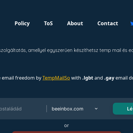
g
Policy
ToS
About
Contact
zolgáltatás, amellyel egyszerűen készíthetsz temp mail és
e email freedom by
TempMailSo
with
.lgbt
and
.gay
email d
or