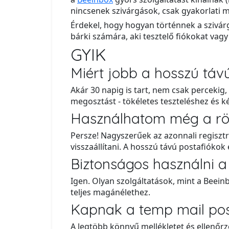
nincsenek szivárgások, csak gyakorlati 
Érdekel, hogy hogyan történnek a szivár
bárki számára, aki tesztelő fiókokat vag
GYIK
Miért jobb a hosszú táv
Akár 30 napig is tart, nem csak percekig,
megosztást - tökéletes teszteléshez és ké
Használhatom még a rövi
Persze! Nagyszerűek az azonnali regisztrá
visszaállítani. A hosszú távú postafiókok
Biztonságos használni a 
Igen. Olyan szolgáltatások, mint a Beei
teljes magánélethez.
Kapnak a temp mail post
A legtöbb könnyű mellékletet és ellenőrzé