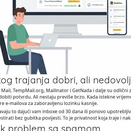
og trajanja dobri, ali nedovolj
 Mail, TempMail.org, Mailinator i GetNada i dalje su odlični
 dobiti potvrdu. Ali nestaju previše brzo. Kada istekne vrij
e e-mailova za zaboravljenu lozinku kasnije.
avaju to dajući vam inboxe od 30 dana ili ponovo upotrebljive
stirati bez gubitka povijesti. To je privatnost koja traje i na
elik problem sa spamom