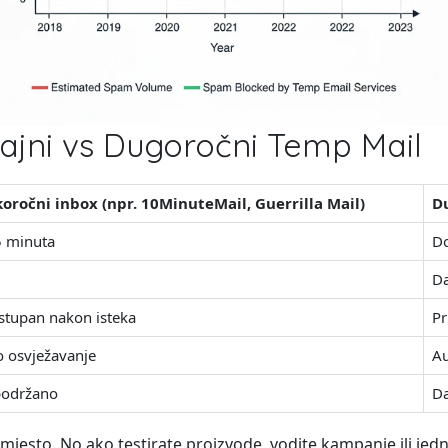
ajni vs Dugoročni Temp Mail
oročni inbox (npr. 10MinuteMail, Guerrilla Mail)
Du
5 minuta
Do
Da
tupan nakon isteka
Pr
 osvježavanje
Au
podržano
Da
e mjesto. No ako testirate proizvode, vodite kampanje ili jed