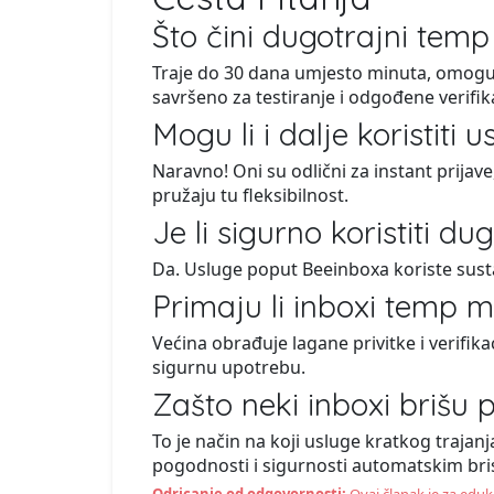
Što čini dugotrajni temp
Traje do 30 dana umjesto minuta, omogu
savršeno za testiranje i odgođene verifika
Mogu li i dalje koristiti
Naravno! Oni su odlični za instant prijave,
pružaju tu fleksibilnost.
Je li sigurno koristiti d
Da. Usluge poput Beeinboxa koriste sust
Primaju li inboxi temp ma
Većina obrađuje lagane privitke i verifik
sigurnu upotrebu.
Zašto neki inboxi brišu 
To je način na koji usluge kratkog trajan
pogodnosti i sigurnosti automatskim br
Odricanje od odgovornosti:
Ovaj članak je za eduka