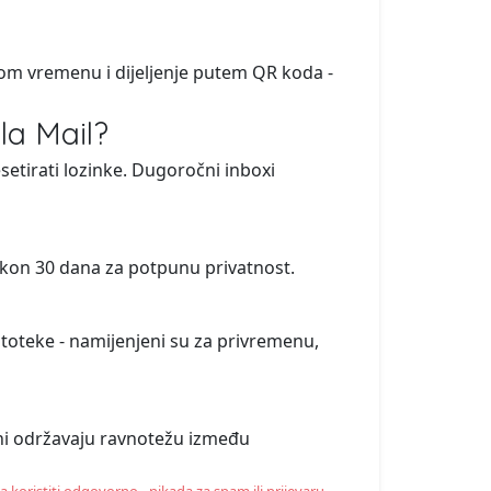
om vremenu i dijeljenje putem QR koda -
lla Mail?
resetirati lozinke. Dugoročni inboxi
akon 30 dana za potpunu privatnost.
datoteke - namijenjeni su za privremenu,
ajni održavaju ravnotežu između
a koristiti odgovorno - nikada za spam ili prijevaru.