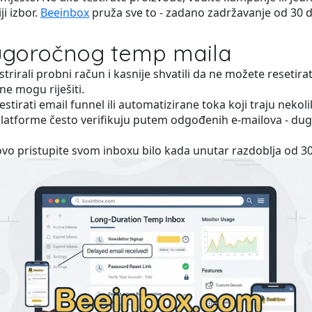
i izbor.
Beeinbox
pruža sve to - zadano zadržavanje od 30 d
ugoročnog temp maila
istrirali probni račun i kasnije shvatili da ne možete resetira
ne mogu riješiti.
tirati email funnel ili automatizirane toka koji traju nekol
tforme često verifikuju putem odgođenih e-mailova - dugotr
o pristupite svom inboxu bilo kada unutar razdoblja od 30 