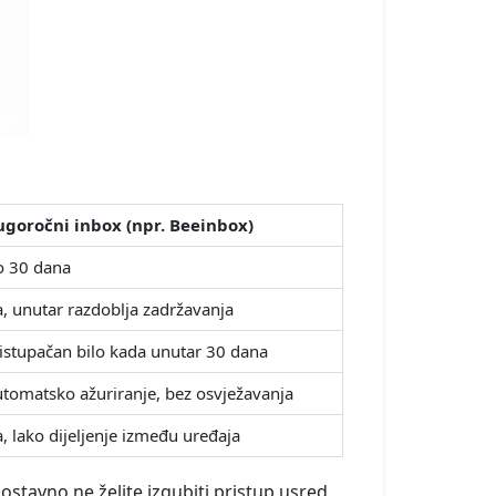
goročni inbox (npr. Beeinbox)
 30 dana
, unutar razdoblja zadržavanja
istupačan bilo kada unutar 30 dana
tomatsko ažuriranje, bez osvježavanja
, lako dijeljenje između uređaja
nostavno ne želite izgubiti pristup usred