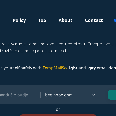
g
Policy
ToS
About
Contact
s za stvaranje temp mailova i edu emailova. Čuvajte svoju
 različitih domena poput .com i .edu.
s yourself safely with
TempMailSo
.lgbt
and
.gay
email dom
or