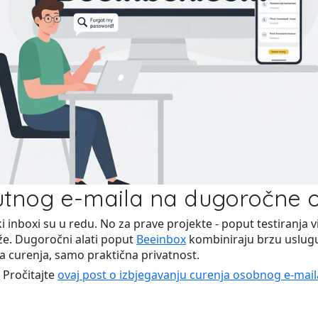
utnog e-maila na dugoročne o
inboxi su u redu. No za prave projekte - poput testiranja vi
uže. Dugoročni alati poput
Beeinbox
kombiniraju brzu uslugu 
a curenja, samo praktična privatnost.
 Pročitajte
ovaj post o izbjegavanju curenja osobnog e-mail