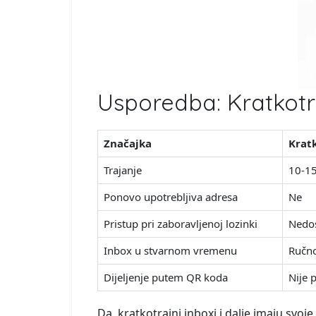
Usporedba: Kratkotr
Značajka
Kratk
Trajanje
10-1
Ponovo upotrebljiva adresa
Ne
Pristup pri zaboravljenoj lozinki
Nedos
Inbox u stvarnom vremenu
Ručno
Dijeljenje putem QR koda
Nije 
Da, kratkotrajni inboxi i dalje imaju svoj