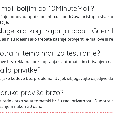
 mail boljim od 10MinuteMail?
ćuje ponovnu upotrebu inboxa i podržava pristup u stvarn
cije.
 usluge kratkog trajanja poput Guerri
 ali nisu idealni ako trebate kasnije provjeriti e-mailove ili 
ugotrajni temp mail za testiranje?
ave bez reklama, bez logiranja s automatskim brisanjem n
ila privitke?
acijske kodove bez problema. Uvijek izbjegavajte osjetljive 
poruke previše brzo?
ja rade - brzo se automatski brišu radi privatnosti. Dugotr
isanjem nakon 30 dana.
tivne i svrhe podizanja svijesti o privatnosti. Alate za privremeni e-mail treb