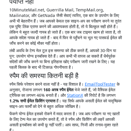
पर्याप्त नहीं
10MinuteMail.net, Guerrilla Mail, TempMail.org,
Mailinator, और GetNada जैसी सेवाएं त्वरित, एक बार के उपयोग के लिए
अभी भी बेहतरीन हैं। जब आपको केवल एक साइन-अप का परीक्षण करने या तुरंत
एक पुष्टि लिंक प्राप्त करने की आवश्यकता होती है, तो ये बिल्कुल सही होते हैं।
लेकिन ये बहुत जल्दी गायब हो जाते हैं। एक बार जब टाइमर खत्म हो जाता है, तो
आपके संदेश गायब हो जाते हैं - बाद में फिर से पहुँचने या भूल गए पासवर्ड ईमेल की
जाँच करने का कोई मौका नहीं होता।
लंबी अवधि के टेम्प मेल टूल इस समस्या को ठीक करते हैं, आपको 30-दिन या
पुन: उपयोग योग्य इनबॉक्स देते हैं। आप कभी भी वापस आ सकते हैं धैर्यपूर्वक
संदेशों की जाँच करने या बिना इतिहास खोए परीक्षण जारी रखने के लिए। यह
पहली क्लिक के बाद भी टिकाऊ गोपनीयता है।
स्पैम की समस्या कितनी बड़ी है
स्पैम सिर्फ परेशान करने वाला नहीं है - यह विशाल है।
EmailToolTester
के
अनुसार, रोजाना लगभग
160 अरब स्पैम ईमेल
भेजे जाते हैं, जो वैश्विक ईमेल
ट्रैफिक का लगभग 46% बनाते हैं। और
StationX
की रिपोर्ट है कि लगभग
1.2% सभी ईमेल फ़िशिंग प्रयास
हैं। यह सिर्फ आपके असली ईमेल को यादृच्छिक
साइन-अप फार्मों को देने से बहुत अधिक जोखिम है।
फेंकने योग्य ईमेल इसको रोकने में मदद करता है। जब आप परीक्षण या नए खातों
के लिए टेम्प मेल का उपयोग करते हैं, तो वे स्पैम और फ़िशिंग की लहरें आपकी
असली इनबॉक्स को कभी छू नहीं पातीं। आप साफ, निजी और तनाव-मुक्त रहते
हैं।