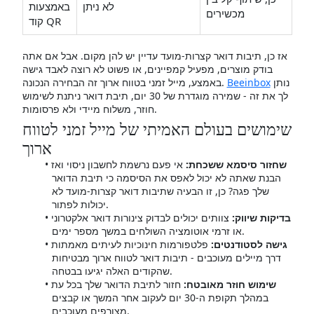
לא ניתן
באמצעות
מכשירים
קוד QR
אז כן, תיבות דואר קצרות-מועד עדיין יש להן מקום. אבל אם אתה
בודק מוצרים, מפעיל קמפיינים, או פשוט לא רוצה לאבד גישה
נותן
Beeinbox
באמצע, מייל זמני בטווח ארוך זה הבחירה הנכונה.
לך את זה - שמירה מוגדרת של 30 יום, תיבת דואר ניתנת לשימוש
חוזר, משלוח מיידי ולא פרסומות.
שימושים בעולם האמיתי של מייל זמני לטווח
ארוך
שחזור סיסמא ששכחת:
אי פעם נרשמת לחשבון ניסוי ואז
הבנת שאתה לא יכול לאפס את הסיסמה כי תיבת הדואר
שלך פגה? כן, זו הבעיה שתיבות דואר קצרות-מועד לא
יכולות לפתור.
בדיקות שיווק:
צוותים יכולים לבדוק צינורות דואר אלקטרוני
או זרמי אוטומציה השולחים במשך מספר ימים.
גישה לסטודנטים:
פלטפורמות חינוכיות לעיתים מאמתות
דרך מיילים מעוכבים - תיבות דואר לטווח ארוך מבטיחות
שהקודים האלה יגיעו בבטחה.
שימוש חוזר מאובטח:
חזור לתיבת הדואר שלך בכל עת
במהלך תקופת ה-30 יום לעקוב אחר המשך או קבצים
מצורפים מעוכבים.