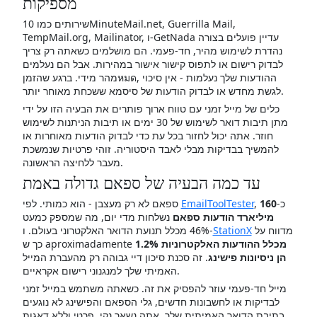
מספיקות
שירותים כמו 10MinuteMail.net, Guerrilla Mail,
TempMail.org, Mailinator, ו-GetNada עדיין פועלים בצורה
נהדרת לשימוש מהיר, חד-פעמי. הם מושלמים כשאתה רק צריך
לבדוק רישום או לתפוס קישור אישור במהירות. אבל הם נעלמים
מהר מידי. ברגע שהזמןหมด, ההודעות שלך נעלמות - אין סיכוי
לגשת מחדש או לבדוק הודעות של סיסמא ששכחת מאוחר יותר.
כלים של מייל זמני עם טווח ארוך פותרים את הבעיה הזו על ידי
מתן תיבות דואר לשימוש של 30 ימים או תיבות הניתנות לשימוש
חוזר. אתה יכול לחזור בכל עת כדי לבדוק הודעות מאוחרות או
להמשיך בבדיקות מבלי לאבד היסטוריה. זוהי פרטיות שנמשכת
מעבר ללחיצה הראשונה.
עד כמה הבעיה של ספאם גדולה באמת
, כ-
160
EmailToolTester
ספאם לא רק מעצבן - הוא כמותי. לפי
מיליארד הודעות ספאם
נשלחות מדי יום, מה שמספק כמעט
מדווח על
StationX
46% מכלל תנועת הדואר האלקטרוני בעולם. ו-
1.2% מכלל ההודעות האלקטרוניות
כך ש aproximadamente
הן ניסיונות פישינג
. זה סכנת סיכון דיי גבוהה רק מהעברת המייל
האמיתי שלך למנגנוני רישום אקראיים.
מייל חד-פעמי עוזר להפסיק את זה. כשאתה משתמש במייל זמני
לבדיקות או לחשבונות חדשים, גלי הספאם והפישינג לא נוגעים
בתיבת הדואר האמיתית שלך. אתה נשאר נקי, פרטי וללא דאגות.