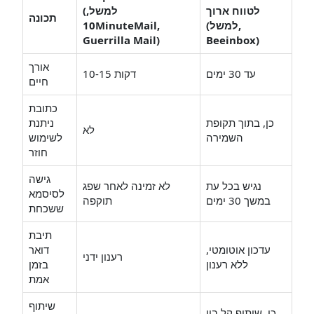
לטווח ארוך
(למשל,
תכונה
(למשל,
10MinuteMail,
Guerrilla Mail)
Beeinbox)
אורך
עד 30 ימים
10-15 דקות
חיים
כתובת
כן, בתוך תקופת
ניתנת
לא
השמירה
לשימוש
חוזר
גישה
נגיש בכל עת
לא זמינה לאחר שפג
לסיסמא
במשך 30 ימים
תוקפה
ששכחת
תיבת
עדכון אוטומטי,
דואר
רענון ידני
ללא רענון
בזמן
אמת
שיתוף
כן, שיתוף קל בין