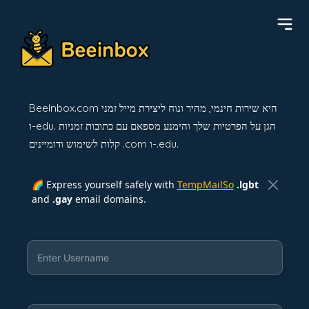
BeeInbox.com היא שירות חינמי, מהיר ונוח ליצירת מייל זמני
ו-edu. הגן על הפרטיות שלך והימנע מספאם עם כתובות זמניות
קלות לשימוש ודומיינים .com ו-.edu.
🌈 Express yourself safely with
TempMailSo
.lgbt
and
.gay
email domains.