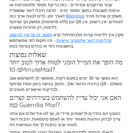
עבור פרויקטים אמיתיים - כמו בדיקת מספר פלטפורמות או
אימות חשבונות במשך מספר ימים - תרצה תיבת דואר שנשארת
משלבים שירות מהיר
Beeinbox
לאורך זמן. כלים לטווח ארוך כמו
עם (ללא פרסומות) ממשק נקי ושיתוף QR לצוותים. אין רישום, אין
דליפות, רק פרטיות מעשית.
סקרן איך דליפות קורות מלכתחילה? קרא
מאמר זה על איך להימנע
מדליפות דואר אלקטרוני אישיות
- זהו פוקוס למי שמשתמש
בחשבונות ניסי או בכלים בגרסה בטא.
שאלות נפוצות
מה הופך את המייל הזמני לטווח ארוך לטוב יותר
מ-10MinuteMail?
הוא נמשך עד 30 ימים במקום דקות, מאפשר לך להשתמש שוב
בתיבת הדואר שלך, ותומך בגישה בזמן אמת ושיתוף QR - מושלם
לבדיקות ואישורים מעוכבים.
האם אני יכול עדיין להשתמש בשירותים קצרים
כמו Guerrilla Mail?
כמובן! הם נהדרים לרישומים מיידיים, אך לא אידיאלים אם אתה
צריך לבדוק הודעות מאוחר יותר או לאפס סיסמאות. תיבות דואר
לטווח ארוך נותנות לך את הגמישות הזו.
האם בטוח להשתמש במייל זמני לטווח ארוך