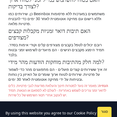
לצורך בדיקות?
כן. שירותים כמו Beeinbox משתמשים במערכות ללא פרסומות
וללא רישום עם מחיקה אוטומטית לאחר 30 ימים כדי להבטיח
פרטיות מלאה.
האם תיבות דואר זמניות מקבלות קבצים
מצורפים?
רובם יכולים לטפל בקבצים מצורפים קלים וקודי אימות בסדר.
תמיד הימנע מקבצים רגישים - הם מיועדים לשימוש זמני ובטוח
בלבד.
למה חלק מהתיבות מוחקות הודעות מהר מידי?
זה איך ששירותים קצרים פועלים - הם מתפוגגים מהר כדי לשמור
על פרטיות. שירותים לטווח ארוך שומרים על האיזון בין נוחות
ובטיחות על ידי מחיקה אוטומטית לאחר 30 ימים.
הנחיה:
מאמר זה נועד למטרות חינוך והעלאת מודעות לגבי פרטיות. כלים
לדואר זמני צריכים לשמש באחריות - לעולם לא לספאם או הונאות. תמיד
יש לעקוב אחרי תנאי השימוש של כל שירות.
סגור
By using this website you agree to our
Cookie Policy