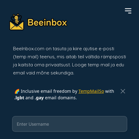
BeeInbox.com on tasuta ja kiire ajutise e-posti
(temp mail) teenus, mis aitab teil vältida rämpsposti
ja kaitsta oma privaatsust. Looge temp mail ja edu
email vaid mõne sekundiga.
🌈 Inclusive email freedom by
TempMailSo
with
.lgbt
and
.gay
email domains.