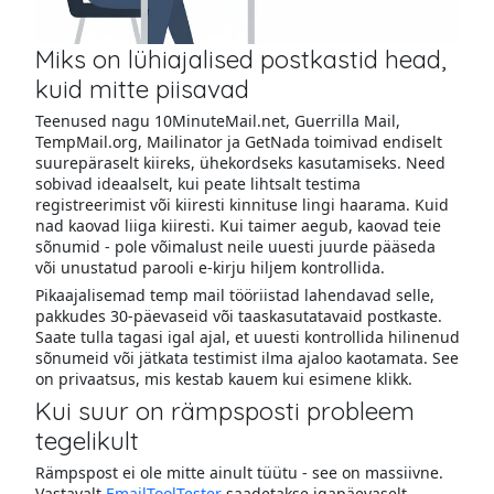
Miks on lühiajalised postkastid head,
kuid mitte piisavad
Teenused nagu 10MinuteMail.net, Guerrilla Mail,
TempMail.org, Mailinator ja GetNada toimivad endiselt
suurepäraselt kiireks, ühekordseks kasutamiseks. Need
sobivad ideaalselt, kui peate lihtsalt testima
registreerimist või kiiresti kinnituse lingi haarama. Kuid
nad kaovad liiga kiiresti. Kui taimer aegub, kaovad teie
sõnumid - pole võimalust neile uuesti juurde pääseda
või unustatud parooli e-kirju hiljem kontrollida.
Pikaajalisemad temp mail tööriistad lahendavad selle,
pakkudes 30-päevaseid või taaskasutatavaid postkaste.
Saate tulla tagasi igal ajal, et uuesti kontrollida hilinenud
sõnumeid või jätkata testimist ilma ajaloo kaotamata. See
on privaatsus, mis kestab kauem kui esimene klikk.
Kui suur on rämpsposti probleem
tegelikult
Rämpspost ei ole mitte ainult tüütu - see on massiivne.
Vastavalt
EmailToolTester
saadetakse igapäevaselt