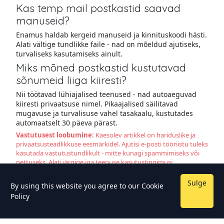
Kas temp mail postkastid saavad
manuseid?
Enamus haldab kergeid manuseid ja kinnituskoodi hästi.
Alati vältige tundlikke faile - nad on mõeldud ajutiseks,
turvaliseks kasutamiseks ainult.
Miks mõned postkastid kustutavad
sõnumeid liiga kiiresti?
Nii töötavad lühiajalised teenused - nad autoaeguvad
kiiresti privaatsuse nimel. Pikaajalised säilitavad
mugavuse ja turvalisuse vahel tasakaalu, kustutades
automaatselt 30 päeva pärast.
Vastutusest loobumine:
Käesolev artikkel on hariduslike ja
privaatsusteadlikkuse eesmärkidel. Ajutisi e-posti tööriistu tuleks
kasutada vastutustundlikult - mitte kunagi spammimiseks või
pettuseks. Alati järgige iga teenuse kasutustingimusi.
Sulge
By using this website you agree to our
Cookie
Policy