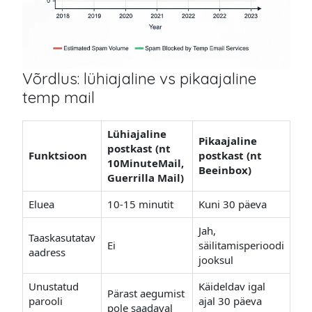
Võrdlus: lühiajaline vs pikaajaline
temp mail
Lühiajaline
Pikaajaline
postkast (nt
Funktsioon
postkast (nt
10MinuteMail,
Beeinbox)
Guerrilla Mail)
Eluea
10-15 minutit
Kuni 30 päeva
Jah,
Taaskasutatav
Ei
säilitamisperioodi
aadress
jooksul
Unustatud
Käideldav igal
Pärast aegumist
parooli
ajal 30 päeva
pole saadaval