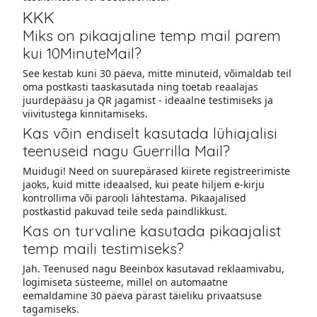
KKK
Miks on pikaajaline temp mail parem
kui 10MinuteMail?
See kestab kuni 30 päeva, mitte minuteid, võimaldab teil
oma postkasti taaskasutada ning toetab reaalajas
juurdepääsu ja QR jagamist - ideaalne testimiseks ja
viivitustega kinnitamiseks.
Kas võin endiselt kasutada lühiajalisi
teenuseid nagu Guerrilla Mail?
Muidugi! Need on suurepärased kiirete registreerimiste
jaoks, kuid mitte ideaalsed, kui peate hiljem e-kirju
kontrollima või parooli lähtestama. Pikaajalised
postkastid pakuvad teile seda paindlikkust.
Kas on turvaline kasutada pikaajalist
temp maili testimiseks?
Jah. Teenused nagu Beeinbox kasutavad reklaamivabu,
logimiseta süsteeme, millel on automaatne
eemaldamine 30 päeva pärast täieliku privaatsuse
tagamiseks.