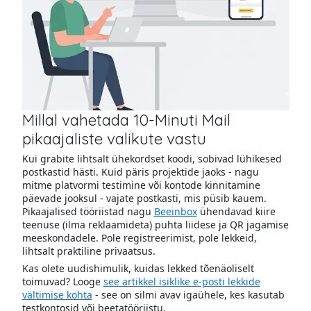
Millal vahetada 10-Minuti Mail
pikaajaliste valikute vastu
Kui grabite lihtsalt ühekordset koodi, sobivad lühikesed
postkastid hästi. Kuid päris projektide jaoks - nagu
mitme platvormi testimine või kontode kinnitamine
päevade jooksul - vajate postkasti, mis püsib kauem.
Pikaajalised tööriistad nagu
Beeinbox
ühendavad kiire
teenuse (ilma reklaamideta) puhta liidese ja QR jagamise
meeskondadele. Pole registreerimist, pole lekkeid,
lihtsalt praktiline privaatsus.
Kas olete uudishimulik, kuidas lekked tõenäoliselt
toimuvad? Looge
see artikkel isiklike e-posti lekkide
vältimise kohta
- see on silmi avav igaühele, kes kasutab
testkontosid või beetatööriistu.