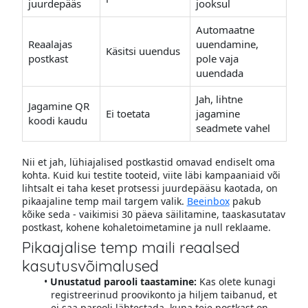
juurdepääs
jooksul
Automaatne
Reaalajas
uuendamine,
Käsitsi uuendus
postkast
pole vaja
uuendada
Jah, lihtne
Jagamine QR
Ei toetata
jagamine
koodi kaudu
seadmete vahel
Nii et jah, lühiajalised postkastid omavad endiselt oma
kohta. Kuid kui testite tooteid, viite läbi kampaaniaid või
lihtsalt ei taha keset protsessi juurdepääsu kaotada, on
pikaajaline temp mail targem valik.
Beeinbox
pakub
kõike seda - vaikimisi 30 päeva säilitamine, taaskasutatav
postkast, kohene kohaletoimetamine ja null reklaame.
Pikaajalise temp maili reaalsed
kasutusvõimalused
Unustatud parooli taastamine:
Kas olete kunagi
registreerinud proovikonto ja hiljem taibanud, et
ei saa parooli lähtestada, kuna teie postkast on