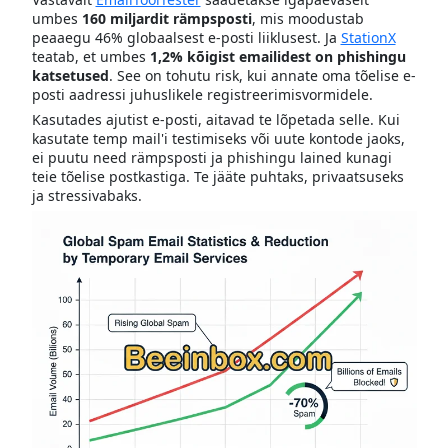
umbes
160 miljardit rämpsposti
, mis moodustab
peaaegu 46% globaalsest e-posti liiklusest. Ja
StationX
teatab, et umbes
1,2% kõigist emailidest on phishingu
katsetused
. See on tohutu risk, kui annate oma tõelise e-
posti aadressi juhuslikele registreerimisvormidele.
Kasutades ajutist e-posti, aitavad te lõpetada selle. Kui
kasutate temp mail'i testimiseks või uute kontode jaoks,
ei puutu need rämpsposti ja phishingu lained kunagi
teie tõelise postkastiga. Te jääte puhtaks, privaatsuseks
ja stressivabaks.