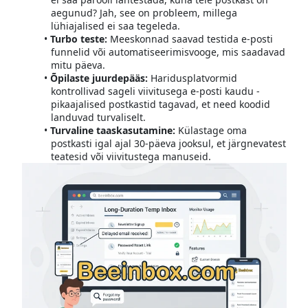
aegunud? Jah, see on probleem, millega
lühiajalised ei saa tegeleda.
Turbo teste:
Meeskonnad saavad testida e-posti
funnelid või automatiseerimisvooge, mis saadavad
mitu päeva.
Õpilaste juurdepääs:
Haridusplatvormid
kontrollivad sageli viivitusega e-posti kaudu -
pikaajalised postkastid tagavad, et need koodid
landuvad turvaliselt.
Turvaline taaskasutamine:
Külastage oma
postkasti igal ajal 30-päeva jooksul, et järgnevatest
teatesid või viivitustega manuseid.