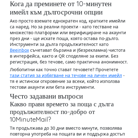
Кога да преминете от 10-минутен
имейл към дългосрочни опции
Ако просто вземате еднократен код, кратките имейли
са наред. Но за реални проекти - като тестване на
множество платформи или верифициране на акаунти
през дни - ще искате поща, която остава по-дълго.
Инструменти за дълга продължителност като
Beeinbox
съчетават бързина и (безрекламна) чистота
в интерфейса, както и QR споделяне за екипи. Без
регистрация, без течове, само практична анонимност.
Любопитни как точно стават течовете? Прочетете
тази статия за избягване на течове на личен имейл
-
тя е истински откровение за всеки, който използва
тестови акаунти или бета инструменти.
Често задавани въпроси
Какво прави времето за поща с дълга
продължителност по-добро от
10MinuteMail?
Тя продължава до 30 дни вместо минути, позволява
повторна употреба на пощата ви и поддържа достъп