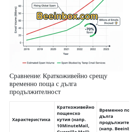
Сравнение: Краткоживейно срещу
временно поща с дълга
продължителност
Краткоживейно
Временно пощ
пощенско
дълга
Характеристика
кутия (напр.
продължител
10MinuteMail,
(напр. Beeinb
Guerrilla Mail)