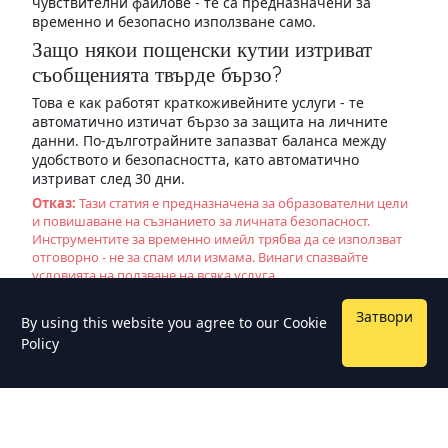
чувствителни файлове - те са предназначени за
временно и безопасно използване само.
Защо някои пощенски кутии изтриват
съобщенията твърде бързо?
Това е как работят краткоживейните услуги - те
автоматично изтичат бързо за защита на личните
данни. По-дълготрайните запазват баланса между
удобството и безопасността, като автоматично
изтриват след 30 дни.
Отказ:
Тази статия е предназначена за образователни цели
и повишаване на съзнанието за личната безопасност.
Инструментите за временно имейл трябва да се използват
отговорно - не за спам или измама. Винаги спазвайте
условията на ползване на всяка услуга.
Затвори
By using this website you agree to our
Cookie
Policy