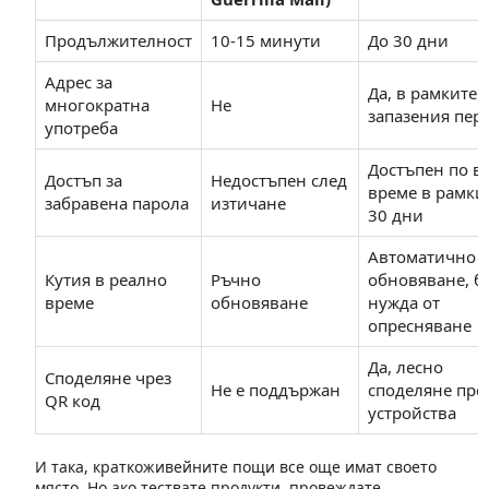
Продължителност
10-15 минути
До 30 дни
Адрес за
Да, в рамките 
многократна
Не
запазения пер
употреба
Достъпен по в
Достъп за
Недостъпен след
време в рамки
забравена парола
изтичане
30 дни
Автоматично
Кутия в реално
Ръчно
обновяване, б
време
обновяване
нужда от
опресняване
Да, лесно
Споделяне чрез
Не е поддържан
споделяне пре
QR код
устройства
И така, краткоживейните пощи все още имат своето
място. Но ако тествате продукти, провеждате