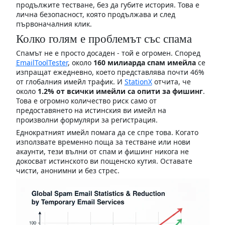
продължите тестване, без да губите история. Това е
лична безопасност, която продължава и след
първоначалния клик.
Колко голям е проблемът със спама
Спамът не е просто досаден - той е огромен. Според
EmailToolTester
, около
160 милиарда спам имейла
се
изпращат ежедневно, което представлява почти 46%
от глобалния имейл трафик. И
StationX
отчита, че
около
1.2% от всички имейли са опити за фишинг
.
Това е огромно количество риск само от
предоставянето на истинския ви имейл на
произволни формуляри за регистрация.
Еднократният имейл помага да се спре това. Когато
използвате временно поща за тестване или нови
акаунти, тези вълни от спам и фишинг никога не
докосват истинското ви пощенско кутия. Оставате
чисти, анонимни и без стрес.