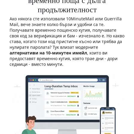
временно поща с дълга
продължителност
Ако някога сте използвали 10MinuteMail или Guerrilla
Mail, вече знаете колко бързи и удобни са те.
Получавате временно пощенско кутия, получавате
своя код за верификация и бам - изчезнало е. Но какво
става, когато този код пристигне късно или трябва да
нулирате паролата? Тук влизат модерните
алтернативи на 10-минутен имейл
, които ви
предоставят временно кутия, която трае дни - дори
седмици - вместо минути.