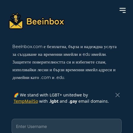
BeeInbox.com е безплатна, бърза и надеждна услуга
за създаване на временни имейли и edu имейли.
Защитете поверителността си и избегнете спам,
използвайки лесни и бързи временни имейл адреси и
домейни като .com и .edu.
🌈 We stand with LGBT+ unitedwe by
TempMailSo
with
.lgbt
and
.gay
email domains.