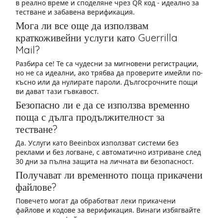
в реално време и споделяне чрез QR код - идеално за
тестване и забавена верификация.
Мога ли все още да използвам
краткоживейни услуги като Guerrilla
Mail?
Разбира се! Те са чудесни за мигновени регистрации,
но не са идеални, ако трябва да проверите имейли по-
късно или да нулирате пароли. Дългосрочните пощи
ви дават тази гъвкавост.
Безопасно ли е да се използва временно
поща с дълга продължителност за
тестване?
Да. Услуги като Beeinbox използват системи без
реклами и без логване, с автоматично изтриване след
30 дни за пълна защита на личната ви безопасност.
Получават ли временното поща прикачени
файлове?
Повечето могат да обработват леки прикачени
файлове и кодове за верификация. Винаги избягвайте