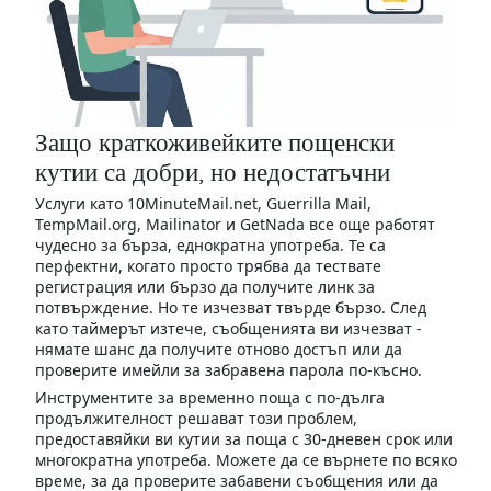
Защо краткоживейките пощенски
кутии са добри, но недостатъчни
Услуги като 10MinuteMail.net, Guerrilla Mail,
TempMail.org, Mailinator и GetNada все още работят
чудесно за бърза, еднократна употреба. Те са
перфектни, когато просто трябва да тествате
регистрация или бързо да получите линк за
потвърждение. Но те изчезват твърде бързо. След
като таймерът изтече, съобщенията ви изчезват -
нямате шанс да получите отново достъп или да
проверите имейли за забравена парола по-късно.
Инструментите за временно поща с по-дълга
продължителност решават този проблем,
предоставяйки ви кутии за поща с 30-дневен срок или
многократна употреба. Можете да се върнете по всяко
време, за да проверите забавени съобщения или да