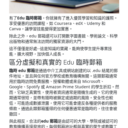
有了
Edu 臨時郵箱
，你就擁有了進入優質學習和知識的護照。
享受優惠的訪問課程，如 Coursera、edX、Udemy 和
Canva，讓學習技能變得更加實惠。
除此之外，edu 郵箱還可以打開數字圖書館、學術論文、科學
出版物和通常無法訪問的獨家資源的大門。
這不僅僅是好處--這是知識的寶藏，能夠使學生提升專業技
能，擴大視野，加快個人成長。
區分虛擬和真實的 Edu 臨時郵箱
臨時 edu 郵箱
是通過中介工具或網站創建的以 .edu 結尾的郵
件地址，並且與任何官方學校或教育機構無關。這類郵箱通常
用於臨時訪問免費服務、授權軟體或來自 Microsoft、
Google、Spotify 或 Amazon Prime Student 的學生折扣。然
而，它缺乏真實性，使用者資訊通常是隨機生成的。它的使用
期通常很短，並帶有隨時被鎖定或過期的風險。安全性也較
低，可能造成數據泄露，使用它可能會違反各種提供者的服務
條款。通過此類郵箱獲得的任何優惠通常是臨時的，往往會被
撤回。
與此相反，合法的
edu 郵箱
是由認可的大學、學院或被認可的
教育機構直接發放的。每個郵箱地址都與真實的學生或教職工