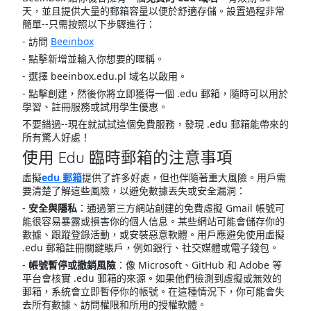
天，並且提供大量的郵箱容量以便於舒適存儲。設置過程非常
簡單--只需按照以下步驟進行：
- 訪問
Beeinbox
- 點擊新增並輸入你想要的暱稱。
- 選擇 beeinbox.edu.pl 域名以啟用。
- 點擊創建，然後你將立即獲得一個 .edu 郵箱，隨時可以用於
學習、註冊服務或試用學生優惠。
不要錯過--現在就試試這個免費服務，發現 .edu 郵箱能帶來的
所有驚人好處！
使用 Edu 臨時郵箱的注意事項
虛擬
edu 郵箱
提供了許多好處，但也伴隨著重大風險。用戶需
要清楚了解這些風險，以避免數據丟失或安全漏洞：
-
安全與隱私
：通過第三方網站創建的免費虛擬 Gmail 帳號可
能很容易暴露或損害你的個人信息。某些網站可能會儲存你的
數據、跟蹤登錄活動，或安裝惡意軟體。用戶應避免使用虛擬
.edu 郵箱註冊關鍵賬戶，例如銀行、社交媒體或電子錢包。
-
帳號暫停或撤銷風險
：像 Microsoft、GitHub 和 Adobe 等
平台會核實 .edu 郵箱的來源。如果他們檢測到虛擬或無效的
郵箱，系統會立即暫停你的帳號。在這種情況下，你可能會失
去所有數據、訪問權限和所用的授權軟體。