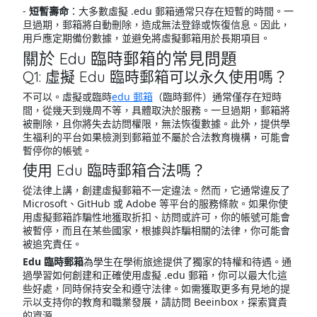
-
短暫壽命
：大多數虛擬 .edu 郵箱通常只存在短暫的時間。一
旦過期，郵箱將自動刪除，造成無法登錄或恢復信息。因此，
用戶應定期備份數據，並避免將虛擬郵箱用於長期項目。
關於 Edu 臨時郵箱的常見問題
Q1: 虛擬 Edu 臨時郵箱可以永久使用嗎？
不可以。虛擬或臨時
edu 郵箱
（臨時郵件）通常僅存在短時
間，從幾天到幾周不等，具體取決於服務。一旦過期，郵箱將
被刪除，且你將失去訪問權限，無法恢復數據。此外，提供學
生福利的平台如果檢測到郵箱並不屬於合法教育機構，可能會
暫停你的帳號。
使用 Edu 臨時郵箱合法嗎？
從法律上講，創建虛擬郵箱不一定違法。然而，它通常違反了
Microsoft、GitHub 或 Adobe 等平台的服務條款。如果你使
用虛擬郵箱詐騙性地獲取折扣、訪問或許可，你的帳號可能會
被暫停，而且在某些國家，根據與詐騙相關的法律，你可能會
被追究責任。
Edu 臨時郵箱
為學生在學術旅途提供了獨家的特權和待遇。通
過學習如何創建和正確使用虛擬 .edu 郵箱，你可以最大化這
些好處，同時保持安全和遵守法律。如需獲取更多有見地的提
示以支持你的教育和職業發展，請訪問 Beeinbox，探索寶貴
的資源