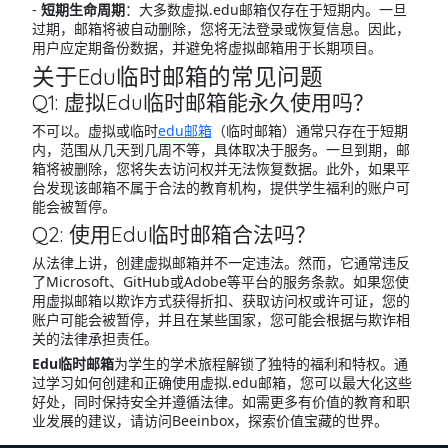
-
短期生命周期
：大多数虚拟.edu邮箱仅存在于短期内。一旦
过期，邮箱将被自动删除，您将无法登录或恢复信息。因此，
用户应定期备份数据，并避免将虚拟邮箱用于长期项目。
关于Edu临时邮箱的常见问题
Q1: 虚拟Edu临时邮箱能永久使用吗？
不可以。虚拟或临时
edu邮箱
（临时邮箱）通常只存在于短期
内，范围从几天到几周不等，具体取决于服务。一旦到期，邮
箱将被删除，您将失去访问权并无法恢复数据。此外，如果平
台发现该邮箱不属于合法的教育机构，提供学生福利的账户可
能会被暂停。
Q2: 使用Edu临时邮箱合法吗？
从法律上讲，创建虚拟邮箱并不一定违法。然而，它通常违反
了Microsoft、GitHub或Adobe等平台的服务条款。如果您使
用虚拟邮箱以欺诈方式获得折扣、获取访问权或许可证，您的
账户可能会被暂停，并且在某些国家，您可能会根据与欺诈相
关的法律承担责任。
Edu临时邮箱
为学生的学术旅程解锁了独特的福利和特权。通
过学习如何创建和正确使用虚拟.edu邮箱，您可以最大化这些
好处，同时保持安全并遵循法律。如需更多有价值的教育和职
业发展的建议，请访问Beeinbox，探索价值宝藏的世界。