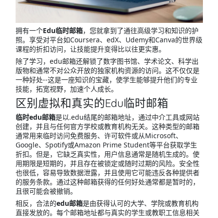
拥有一个
Edu临时邮箱
，您就拿到了通往高级学习和知识的护
照。享受对平台如Coursera、edX、Udemy和Canva的世界级
课程的折扣访问，让技能提升变得比以往更实惠。
除了学习，edu邮箱还解锁了数字图书馆、学术论文、科学出
版物和通常不对公众开放的独家机构资源的访问。这不仅仅是
一种好处--这是一座知识的宝藏，使学生能够提升他们的专业
技能，拓宽视野，加速个人成长。
区别虚拟和真实的Edu临时邮箱
临时edu邮箱
是以.edu结尾的邮箱地址，通过中介工具或网站
创建，并且与任何官方学校或教育机构无关。这种类型的邮箱
通常用来临时访问免费服务、许可软件或从Microsoft、
Google、Spotify或Amazon Prime Student等平台获取学生
折扣。但是，它缺乏真实性，用户信息通常是随机生成的。使
用期限是短期的，并且存在被锁定或随时过期的风险。安全性
也很低，容易导致数据泄露，并且使用它可能违反各种提供者
的服务条款。通过这种邮箱获得的任何好处通常都是暂时的，
且很可能会被撤销。
相反，合法的
edu邮箱
是由获得认可的大学、学院或教育机构
直接发放的。每个邮箱地址都与真实的学生或教职工信息相关