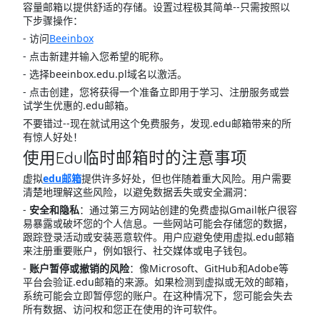
容量邮箱以提供舒适的存储。设置过程极其简单--只需按照以
下步骤操作：
- 访问
Beeinbox
- 点击新建并输入您希望的昵称。
- 选择beeinbox.edu.pl域名以激活。
- 点击创建，您将获得一个准备立即用于学习、注册服务或尝
试学生优惠的.edu邮箱。
不要错过--现在就试用这个免费服务，发现.edu邮箱带来的所
有惊人好处！
使用Edu临时邮箱时的注意事项
虚拟
edu邮箱
提供许多好处，但也伴随着重大风险。用户需要
清楚地理解这些风险，以避免数据丢失或安全漏洞：
-
安全和隐私
：通过第三方网站创建的免费虚拟Gmail帐户很容
易暴露或破坏您的个人信息。一些网站可能会存储您的数据，
跟踪登录活动或安装恶意软件。用户应避免使用虚拟.edu邮箱
来注册重要账户，例如银行、社交媒体或电子钱包。
-
账户暂停或撤销的风险
：像Microsoft、GitHub和Adobe等
平台会验证.edu邮箱的来源。如果检测到虚拟或无效的邮箱，
系统可能会立即暂停您的账户。在这种情况下，您可能会失去
所有数据、访问权和您正在使用的许可软件。