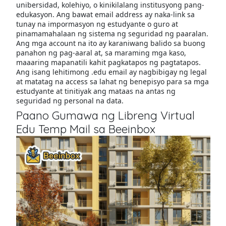
unibersidad, kolehiyo, o kinikilalang institusyong pang-
edukasyon. Ang bawat email address ay naka-link sa
tunay na impormasyon ng estudyante o guro at
pinamamahalaan ng sistema ng seguridad ng paaralan.
Ang mga account na ito ay karaniwang balido sa buong
panahon ng pag-aaral at, sa maraming mga kaso,
maaaring mapanatili kahit pagkatapos ng pagtatapos.
Ang isang lehitimong .edu email ay nagbibigay ng legal
at matatag na access sa lahat ng benepisyo para sa mga
estudyante at tinitiyak ang mataas na antas ng
seguridad ng personal na data.
Paano Gumawa ng Libreng Virtual
Edu Temp Mail sa Beeinbox