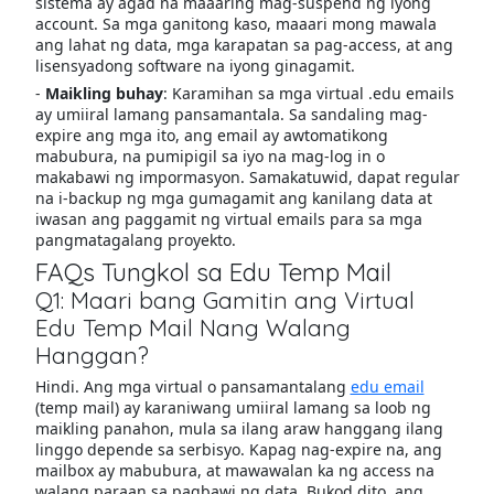
sistema ay agad na maaaring mag-suspend ng iyong
account. Sa mga ganitong kaso, maaari mong mawala
ang lahat ng data, mga karapatan sa pag-access, at ang
lisensyadong software na iyong ginagamit.
-
Maikling buhay
: Karamihan sa mga virtual .edu emails
ay umiiral lamang pansamantala. Sa sandaling mag-
expire ang mga ito, ang email ay awtomatikong
mabubura, na pumipigil sa iyo na mag-log in o
makabawi ng impormasyon. Samakatuwid, dapat regular
na i-backup ng mga gumagamit ang kanilang data at
iwasan ang paggamit ng virtual emails para sa mga
pangmatagalang proyekto.
FAQs Tungkol sa Edu Temp Mail
Q1: Maari bang Gamitin ang Virtual
Edu Temp Mail Nang Walang
Hanggan?
Hindi. Ang mga virtual o pansamantalang
edu email
(temp mail) ay karaniwang umiiral lamang sa loob ng
maikling panahon, mula sa ilang araw hanggang ilang
linggo depende sa serbisyo. Kapag nag-expire na, ang
mailbox ay mabubura, at mawawalan ka ng access na
walang paraan sa pagbawi ng data. Bukod dito, ang