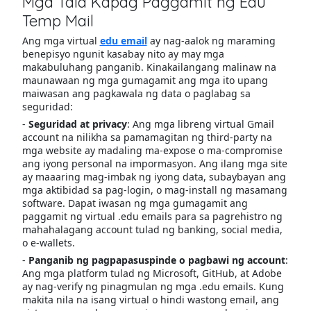
Mga Tala Kapag Paggamit ng Edu
Temp Mail
Ang mga virtual
edu email
ay nag-aalok ng maraming
benepisyo ngunit kasabay nito ay may mga
makabuluhang panganib. Kinakailangang malinaw na
maunawaan ng mga gumagamit ang mga ito upang
maiwasan ang pagkawala ng data o paglabag sa
seguridad:
-
Seguridad at privacy
: Ang mga libreng virtual Gmail
account na nilikha sa pamamagitan ng third-party na
mga website ay madaling ma-expose o ma-compromise
ang iyong personal na impormasyon. Ang ilang mga site
ay maaaring mag-imbak ng iyong data, subaybayan ang
mga aktibidad sa pag-login, o mag-install ng masamang
software. Dapat iwasan ng mga gumagamit ang
paggamit ng virtual .edu emails para sa pagrehistro ng
mahahalagang account tulad ng banking, social media,
o e-wallets.
-
Panganib ng pagpapasuspinde o pagbawi ng account
:
Ang mga platform tulad ng Microsoft, GitHub, at Adobe
ay nag-verify ng pinagmulan ng mga .edu emails. Kung
makita nila na isang virtual o hindi wastong email, ang