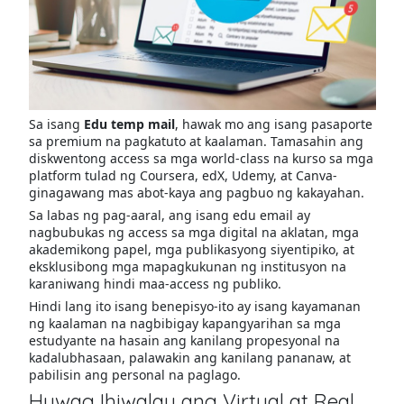
Sa isang
Edu temp mail
, hawak mo ang isang pasaporte
sa premium na pagkatuto at kaalaman. Tamasahin ang
diskwentong access sa mga world-class na kurso sa mga
platform tulad ng Coursera, edX, Udemy, at Canva-
ginagawang mas abot-kaya ang pagbuo ng kakayahan.
Sa labas ng pag-aaral, ang isang edu email ay
nagbubukas ng access sa mga digital na aklatan, mga
akademikong papel, mga publikasyong siyentipiko, at
eksklusibong mga mapagkukunan ng institusyon na
karaniwang hindi maa-access ng publiko.
Hindi lang ito isang benepisyo-ito ay isang kayamanan
ng kaalaman na nagbibigay kapangyarihan sa mga
estudyante na hasain ang kanilang propesyonal na
kadalubhasaan, palawakin ang kanilang pananaw, at
pabilisin ang personal na paglago.
Huwag Ihiwalay ang Virtual at Real