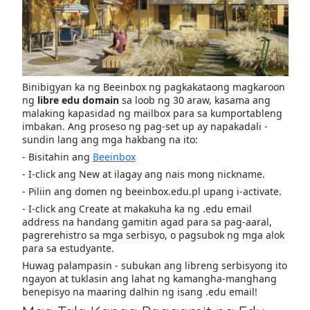
Binibigyan ka ng Beeinbox ng pagkakataong magkaroon
ng
libre edu domain
sa loob ng 30 araw, kasama ang
malaking kapasidad ng mailbox para sa kumportableng
imbakan. Ang proseso ng pag-set up ay napakadali -
sundin lang ang mga hakbang na ito:
- Bisitahin ang
Beeinbox
- I-click ang New at ilagay ang nais mong nickname.
- Piliin ang domen ng beeinbox.edu.pl upang i-activate.
- I-click ang Create at makakuha ka ng .edu email
address na handang gamitin agad para sa pag-aaral,
pagrerehistro sa mga serbisyo, o pagsubok ng mga alok
para sa estudyante.
Huwag palampasin - subukan ang libreng serbisyong ito
ngayon at tuklasin ang lahat ng kamangha-manghang
benepisyo na maaring dalhin ng isang .edu email!