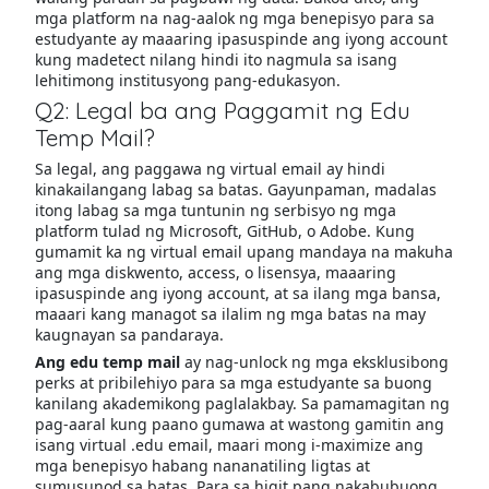
mga platform na nag-aalok ng mga benepisyo para sa
estudyante ay maaaring ipasuspinde ang iyong account
kung madetect nilang hindi ito nagmula sa isang
lehitimong institusyong pang-edukasyon.
Q2: Legal ba ang Paggamit ng Edu
Temp Mail?
Sa legal, ang paggawa ng virtual email ay hindi
kinakailangang labag sa batas. Gayunpaman, madalas
itong labag sa mga tuntunin ng serbisyo ng mga
platform tulad ng Microsoft, GitHub, o Adobe. Kung
gumamit ka ng virtual email upang mandaya na makuha
ang mga diskwento, access, o lisensya, maaaring
ipasuspinde ang iyong account, at sa ilang mga bansa,
maaari kang managot sa ilalim ng mga batas na may
kaugnayan sa pandaraya.
Ang edu temp mail
ay nag-unlock ng mga eksklusibong
perks at pribilehiyo para sa mga estudyante sa buong
kanilang akademikong paglalakbay. Sa pamamagitan ng
pag-aaral kung paano gumawa at wastong gamitin ang
isang virtual .edu email, maari mong i-maximize ang
mga benepisyo habang nananatiling ligtas at
sumusunod sa batas. Para sa higit pang nakabubuong