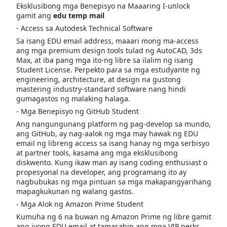
Eksklusibong mga Benepisyo na Maaaring I-unlock
gamit ang
edu temp mail
- Access sa Autodesk Technical Software
Sa isang EDU email address, maaari mong ma-access
ang mga premium design tools tulad ng AutoCAD, 3ds
Max, at iba pang mga ito-ng libre sa ilalim ng isang
Student License. Perpekto para sa mga estudyante ng
engineering, architecture, at design na gustong
mastering industry-standard software nang hindi
gumagastos ng malaking halaga.
- Mga Benepisyo ng GitHub Student
Ang nangungunang platform ng pag-develop sa mundo,
ang GitHub, ay nag-aalok ng mga may hawak ng EDU
email ng libreng access sa isang hanay ng mga serbisyo
at partner tools, kasama ang mga eksklusibong
diskwento. Kung ikaw man ay isang coding enthusiast o
propesyonal na developer, ang programang ito ay
nagbubukas ng mga pintuan sa mga makapangyarihang
mapagkukunan ng walang gastos.
- Mga Alok ng Amazon Prime Student
Kumuha ng 6 na buwan ng Amazon Prime ng libre gamit
ang iyong EDU email at tamasahin ang mga VIP perks