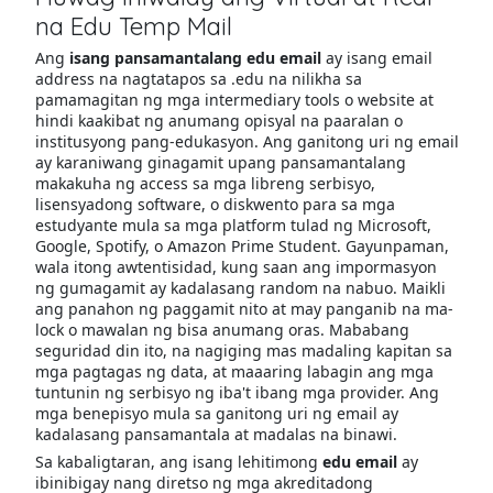
na Edu Temp Mail
Ang
isang pansamantalang edu email
ay isang email
address na nagtatapos sa .edu na nilikha sa
pamamagitan ng mga intermediary tools o website at
hindi kaakibat ng anumang opisyal na paaralan o
institusyong pang-edukasyon. Ang ganitong uri ng email
ay karaniwang ginagamit upang pansamantalang
makakuha ng access sa mga libreng serbisyo,
lisensyadong software, o diskwento para sa mga
estudyante mula sa mga platform tulad ng Microsoft,
Google, Spotify, o Amazon Prime Student. Gayunpaman,
wala itong awtentisidad, kung saan ang impormasyon
ng gumagamit ay kadalasang random na nabuo. Maikli
ang panahon ng paggamit nito at may panganib na ma-
lock o mawalan ng bisa anumang oras. Mababang
seguridad din ito, na nagiging mas madaling kapitan sa
mga pagtagas ng data, at maaaring labagin ang mga
tuntunin ng serbisyo ng iba't ibang mga provider. Ang
mga benepisyo mula sa ganitong uri ng email ay
kadalasang pansamantala at madalas na binawi.
Sa kabaligtaran, ang isang lehitimong
edu email
ay
ibinibigay nang diretso ng mga akreditadong