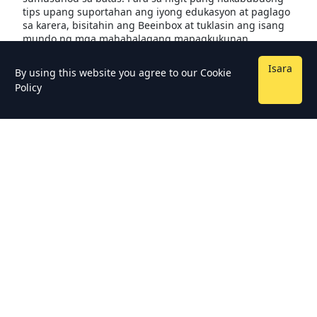
tips upang suportahan ang iyong edukasyon at paglago
sa karera, bisitahin ang Beeinbox at tuklasin ang isang
mundo ng mga mahahalagang mapagkukunan
Isara
By using this website you agree to our
Cookie
Policy