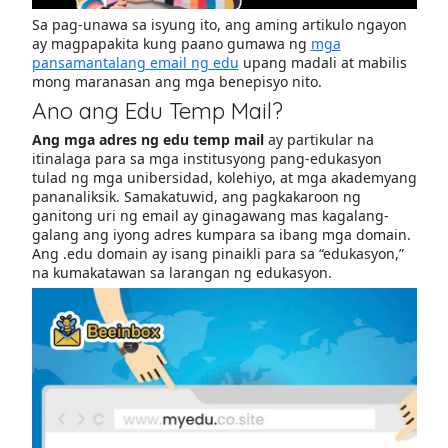
Sa pag-unawa sa isyung ito, ang aming artikulo ngayon
ay magpapakita kung paano gumawa ng
mga
pansamantalang email ng edu
upang madali at mabilis
mong maranasan ang mga benepisyo nito.
Ano ang Edu Temp Mail?
Ang mga adres ng edu temp mail
ay partikular na
itinalaga para sa mga institusyong pang-edukasyon
tulad ng mga unibersidad, kolehiyo, at mga akademyang
pananaliksik. Samakatuwid, ang pagkakaroon ng
ganitong uri ng email ay ginagawang mas kagalang-
galang ang iyong adres kumpara sa ibang mga domain.
Ang .edu domain ay isang pinaikli para sa “edukasyon,”
na kumakatawan sa larangan ng edukasyon.