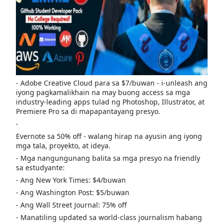
- Adobe Creative Cloud para sa $7/buwan - i-unleash ang
iyong pagkamalikhain na may buong access sa mga
industry-leading apps tulad ng Photoshop, Illustrator, at
Premiere Pro sa di mapapantayang presyo.
-
Evernote sa 50% off - walang hirap na ayusin ang iyong
mga tala, proyekto, at ideya.
- Mga nangungunang balita sa mga presyo na friendly
sa estudyante:
- Ang New York Times: $4/buwan
- Ang Washington Post: $5/buwan
- Ang Wall Street Journal: 75% off
- Manatiling updated sa world-class journalism habang