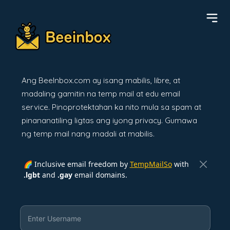
Ang BeeInbox.com ay isang mabilis, libre, at
madaling gamitin na temp mail at edu email
service. Pinoprotektahan ka nito mula sa spam at
pinananatiling ligtas ang iyong privacy. Gumawa
ng temp mail nang madali at mabilis.
🌈 Inclusive email freedom by
TempMailSo
with
.lgbt
and
.gay
email domains.