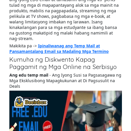
tulad ng mga di mapapantayang alok sa mga mainit na
produkto, mabilis na pagpapadala, streaming ng mga
pelikula at TV shows, pagbabasa ng mga e-book, at
walang limitasyong imbakan ng larawan. Isang
kinakailangan para sa mga estudyante sa ibang bansa
na gustong makatipid ng malaki habang namimili at
nag-stream.
Makikita pa ->
Ipinaliwanag ang Temp Mail at
Pansamantalang Email sa Madaling Mga Termino
Kumuha ng Diskwento Kapag
Paggamit ng Mga Online na Serbisyo
Ang edu temp mail
- Ang Iyong Susi sa Pagsasagawa ng
Mga Eksklusibong Mapagkukunan at Di Pagsusulit na
Deals