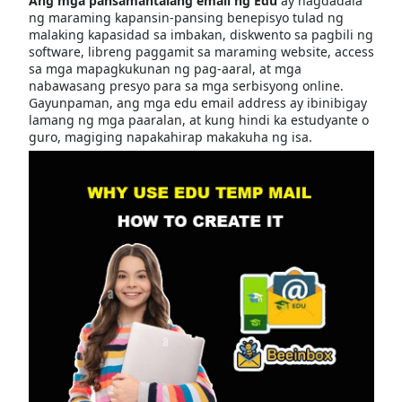
Ang mga pansamantalang email ng Edu
ay nagdadala
ng maraming kapansin-pansing benepisyo tulad ng
malaking kapasidad sa imbakan, diskwento sa pagbili ng
software, libreng paggamit sa maraming website, access
sa mga mapagkukunan ng pag-aaral, at mga
nabawasang presyo para sa mga serbisyong online.
Gayunpaman, ang mga edu email address ay ibinibigay
lamang ng mga paaralan, at kung hindi ka estudyante o
guro, magiging napakahirap makakuha ng isa.