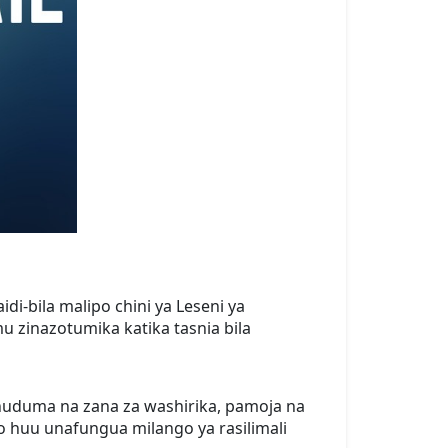
-bila malipo chini ya Leseni ya
 zinazotumika katika tasnia bila
 huduma na zana za washirika, pamoja na
huu unafungua milango ya rasilimali