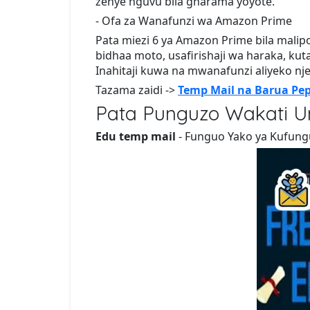
zenye nguvu bila gharama yoyote.
- Ofa za Wanafunzi wa Amazon Prime
Pata miezi 6 ya Amazon Prime bila malipo
bidhaa moto, usafirishaji wa haraka, kut
Inahitaji kuwa na mwanafunzi aliyeko n
Tazama zaidi ->
Temp Mail na Barua Pe
Pata Punguzo Wakati 
Edu temp mail
- Funguo Yako ya Kufungu