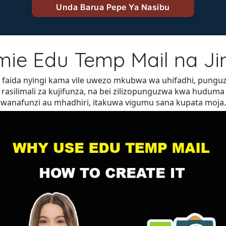
mie Edu Temp Mail na Ji
a faida nyingi kama vile uwezo mkubwa wa uhifadhi, pung
 rasilimali za kujifunza, na bei zilizopunguzwa kwa huduma
 mwanafunzi au mhadhiri, itakuwa vigumu sana kupata moja.