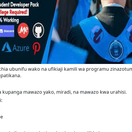
chia ubunifu wako na ufikiaji kamili wa programu zinazotum
patikana.
a kupanga mawazo yako, miradi, na mawazo kwa urahisi.
i:
e
ee