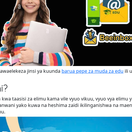
itawaelekeza jinsi ya kuunda
barua pepe za muda za edu
ili
i?
wa taasisi za elimu kama vile vyuo vikuu, vyuo vya elimu ya 
anwani yako kuwa na heshima zaidi ikilinganishwa na maene
mu.