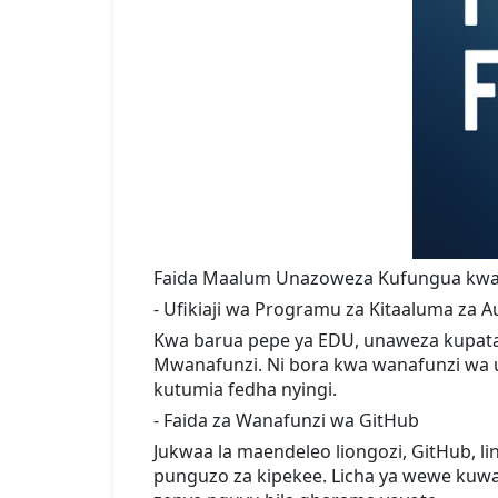
Faida Maalum Unazoweza Kufungua kw
- Ufikiaji wa Programu za Kitaaluma za 
Kwa barua pepe ya EDU, unaweza kupata 
Mwanafunzi. Ni bora kwa wanafunzi wa u
kutumia fedha nyingi.
- Faida za Wanafunzi wa GitHub
Jukwaa la maendeleo liongozi, GitHub, l
punguzo za kipekee. Licha ya wewe kuw