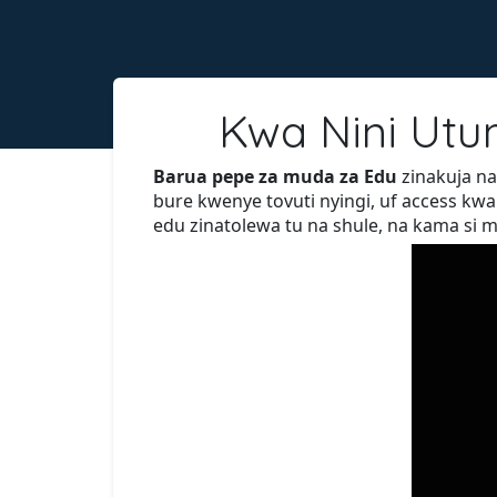
Kwa Nini Utu
Barua pepe za muda za Edu
zinakuja n
bure kwenye tovuti nyingi, uf access kwa
edu zinatolewa tu na shule, na kama si