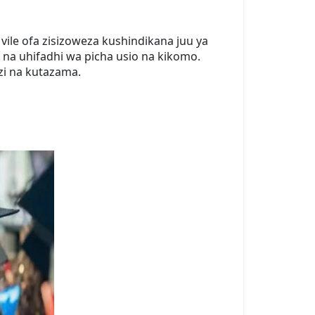
vile ofa zisizoweza kushindikana juu ya
 na uhifadhi wa picha usio na kikomo.
zi na kutazama.