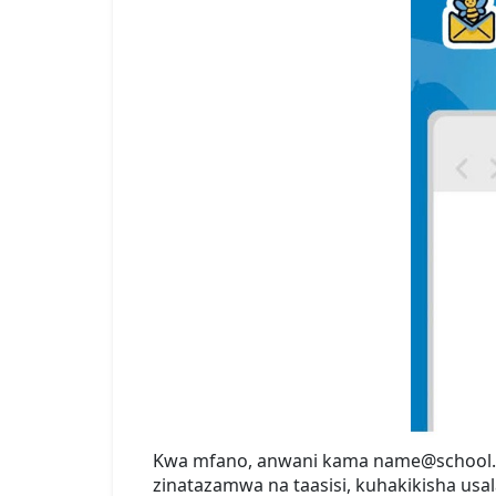
Kwa mfano, anwani kama name@school.ed
zinatazamwa na taasisi, kuhakikisha usal