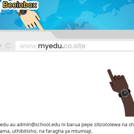
u au admin@school.edu ni barua pepe zilizotolewa na shu
ama, uthibitisho, na faragha ya mtumiaji.