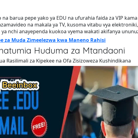
 na barua pepe yako ya EDU na ufurahia faida za VIP kama 
azamavideo na makala ya TV, kusoma vitabu vya elektroniki,
je ya nchi anayependa kuokoa vyema wakati akifanya ununu
pe za Muda Zimeelezwa kwa Maneno Rahisi
Unatumia Huduma za Mtandaoni
a Rasilimali za Kipekee na Ofa Zisizoweza Kushindikana