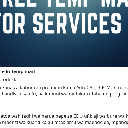
a
edu temp mail
Autodesk
zana za kubuni za premium kama AutoCAD, 3ds Max, na zaidi
handisi, usanifu, na kubuni wanaotaka kufahamu programu
inatoa wahifadhi wa barua pepe za EDU ufikiaji wa bure wa
a mpenzi wa kuandika au mtaalamu wa maendeleo, mpango 