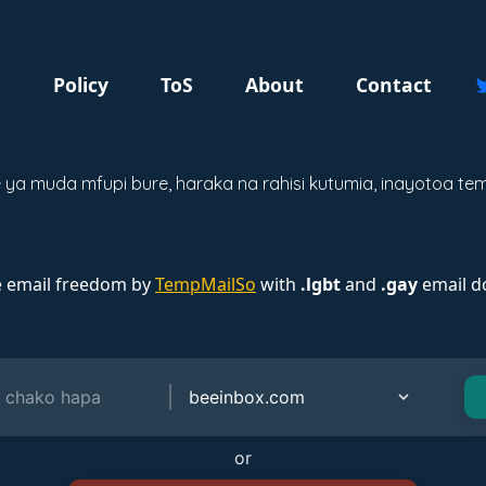
g
Policy
ToS
About
Contact
a muda mfupi bure, haraka na rahisi kutumia, inayotoa tem
e email freedom by
TempMailSo
with
.lgbt
and
.gay
email d
or