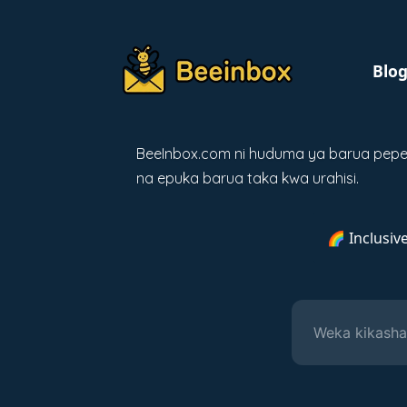
Blo
BeeInbox.com ni huduma ya barua pepe y
na epuka barua taka kwa urahisi.
🌈 Inclusiv