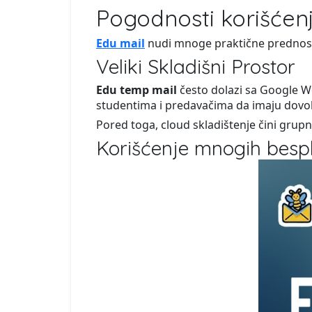
Pogodnosti korišćen
Edu mail
nudi mnoge praktične prednost
Veliki Skladišni Prostor
Edu temp mail
često dolazi sa Google W
studentima i predavačima da imaju dovolj
Pored toga, cloud skladištenje čini grup
Korišćenje mnogih bespl