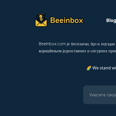
Blo
BeeInbox.com је бесплатан, брз и поуздан 
коришћењем једноставних и сигурних прив
🌈 We stand w