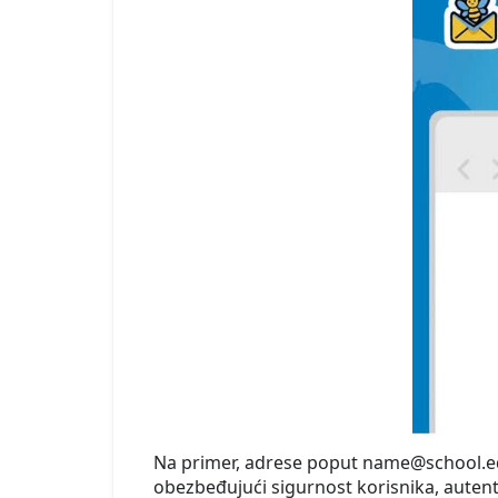
Na primer, adrese poput name@school.edu 
obezbeđujući sigurnost korisnika, autentif