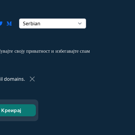
увајте своју приватност и избегавајте спам
l domains.