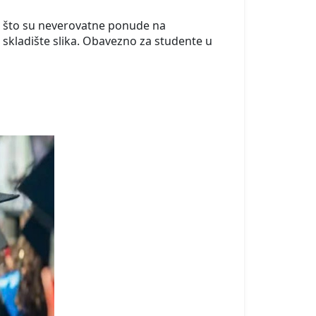
o što su neverovatne ponude na
o skladište slika. Obavezno za studente u