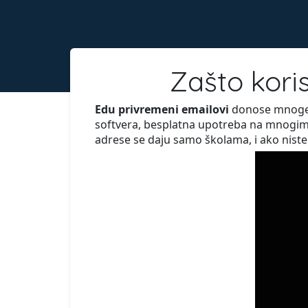
Zašto koris
Edu privremeni emailovi
donose mnoge i
softvera, besplatna upotreba na mnogim 
adrese se daju samo školama, i ako niste s