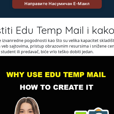
titi Edu Temp Mail i kako
zvanredne pogodnosti kao što su velika kapacitet skladišt
veb sajtovima, pristup obrazovnim resursima i snižene cene
tudent ili predavač, biće vrlo teško dobiti jedan.