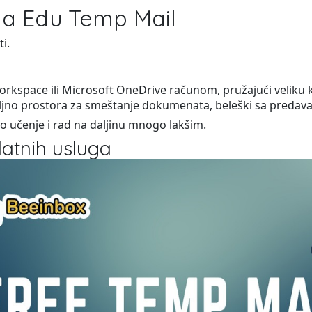
ja Edu Temp Mail
i.
orkspace ili Microsoft OneDrive računom, pružajući veliku 
no prostora za smeštanje dokumenata, beleški sa predavanja
no učenje i rad na daljinu mnogo lakšim.
atnih usluga