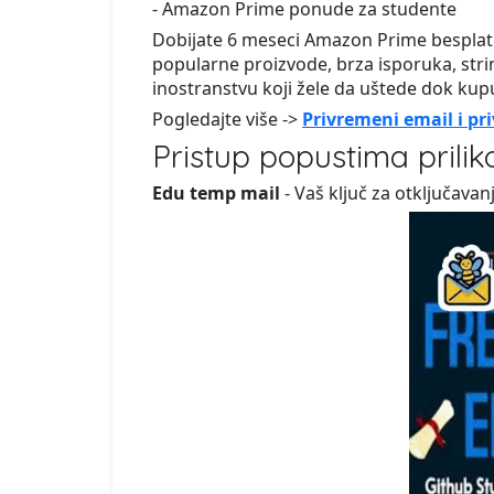
- Amazon Prime ponude za studente
Dobijate 6 meseci Amazon Prime besplat
popularne proizvode, brza isporuka, strim
inostranstvu koji žele da uštede dok kupu
Pogledajte više ->
Privremeni email i p
Pristup popustima prilik
Edu temp mail
- Vaš ključ za otključava