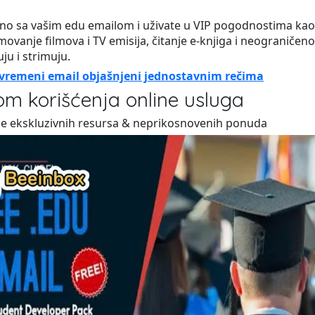
no sa vašim edu emailom i uživate u VIP pogodnostima ka
ovanje filmova i TV emisija, čitanje e-knjiga i neograničen
ju i strimuju.
rivremeni email objašnjeni jednostavnim rečima
om korišćenja online usluga
nje ekskluzivnih resursa & neprikosnovenih ponuda