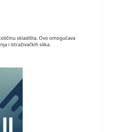
količinu skladišta. Ovo omogućava
 i istraživačkih slika.