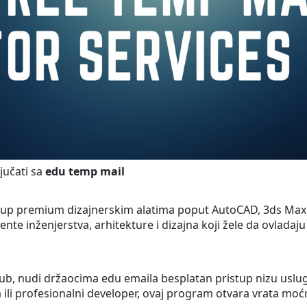
jučati sa
edu temp mail
tup premium dizajnerskim alatima poput AutoCAD, 3ds Max 
te inženjerstva, arhitekture i dizajna koji žele da ovladaj
b, nudi držaocima edu emaila besplatan pristup nizu usluga 
a ili profesionalni developer, ovaj program otvara vrata mo