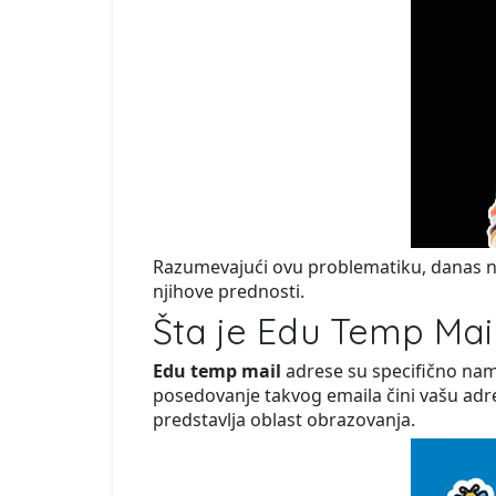
Razumevajući ovu problematiku, danas na
njihove prednosti.
Šta je Edu Temp Mai
Edu temp mail
adrese su specifično name
posedovanje takvog emaila čini vašu ad
predstavlja oblast obrazovanja.