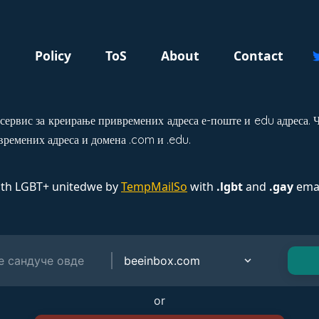
g
Policy
ToS
About
Contact
сервис за креирање привремених адреса е-поште и edu адреса. Ч
ремених адреса и домена .com и .edu.
ith LGBT+ unitedwe by
TempMailSo
with
.lgbt
and
.gay
emai
or