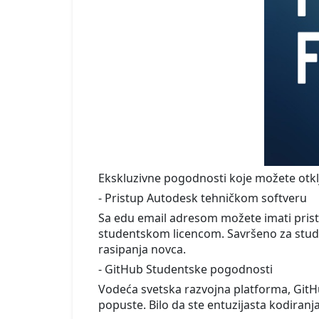
Ekskluzivne pogodnosti koje možete otkl
- Pristup Autodesk tehničkom softveru
Sa edu email adresom možete imati pris
studentskom licencom. Savršeno za studen
rasipanja novca.
- GitHub Studentske pogodnosti
Vodeća svetska razvojna platforma, GitHu
popuste. Bilo da ste entuzijasta kodiranj