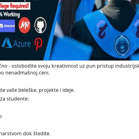
o - oslobodite svoju kreativnost uz pun pristup industrijs
 po nenadmašnoj ceni.
e vaše beleške, projekte i ideje.
 za studente:
o
inarstvom dok štedite.