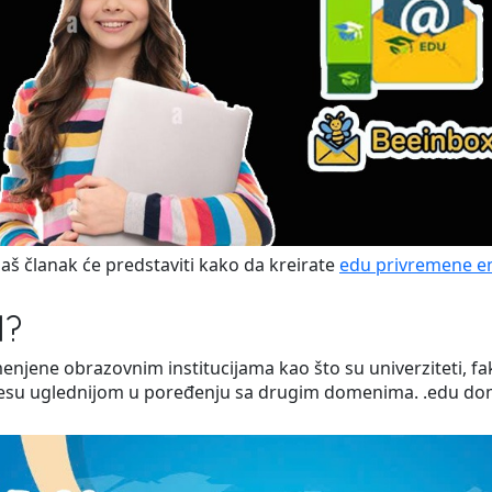
š članak će predstaviti kako da kreirate
edu privremene e
l?
njene obrazovnim institucijama kao što su univerziteti, faku
resu uglednijom u poređenju sa drugim domenima. .edu dome