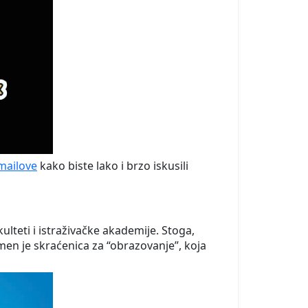
mailove
kako biste lako i brzo iskusili
lteti i istraživačke akademije. Stoga,
n je skraćenica za “obrazovanje”, koja