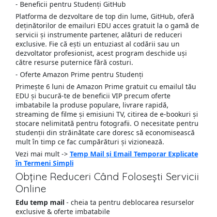
- Beneficii pentru Studenți GitHub
Platforma de dezvoltare de top din lume, GitHub, oferă
deținătorilor de emailuri EDU acces gratuit la o gamă de
servicii și instrumente partener, alături de reduceri
exclusive. Fie că ești un entuziast al codării sau un
dezvoltator profesionist, acest program deschide uși
către resurse puternice fără costuri.
- Oferte Amazon Prime pentru Studenți
Primește 6 luni de Amazon Prime gratuit cu emailul tău
EDU și bucură-te de beneficii VIP precum oferte
imbatabile la produse populare, livrare rapidă,
streaming de filme și emisiuni TV, citirea de e-bookuri și
stocare nelimitată pentru fotografii. O necesitate pentru
studenții din străinătate care doresc să economisească
mult în timp ce fac cumpărături și vizionează.
Vezi mai mult ->
Temp Mail și Email Temporar Explicate
în Termeni Simpli
Obține Reduceri Când Folosești Servicii
Online
Edu temp mail
- cheia ta pentru deblocarea resurselor
exclusive & oferte imbatabile