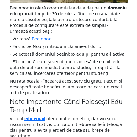
Beeinbox îți oferă oportunitatea de a deține un
domeniu
edu gratuit
timp de 30 de zile, alături de o capacitate
mare a căsuței poștale pentru o stocare confortabilă.
Procesul de configurare este extrem de simplu -
urmează acești pași:
- Vizitează
Beeinbox
- Fă clic pe Nou și introdu nickname-ul dorit.
- Selectează domeniul beeinbox.edu.pl pentru a-l activa.
- Fă clic pe Creare și vei obține o adresă de email .edu
gata de utilizare imediat pentru studiu, înregistrări la
servicii sau încercarea ofertelor pentru studenți.
Nu rata ocazia - încearcă acest serviciu gratuit acum și
descoperă toate beneficiile uimitoare pe care un email
.edu le poate aduce!
Note Importante Când Folosești Edu
Temp Mail
Virtual
edu email
oferă multe beneficii, dar vin și cu
riscuri semnificative. Utilizatorii trebuie să le înțeleagă
clar pentru a evita pierderi de date sau breșe de
securitate: