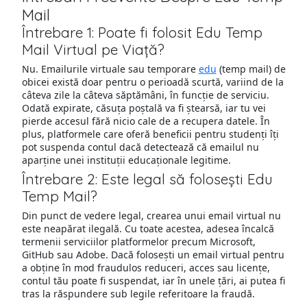
Mail
Întrebare 1: Poate fi folosit Edu Temp
Mail Virtual pe Viață?
Nu. Emailurile virtuale sau temporare
edu
(temp mail) de
obicei există doar pentru o perioadă scurtă, variind de la
câteva zile la câteva săptămâni, în funcție de serviciu.
Odată expirate, căsuța poștală va fi ștearsă, iar tu vei
pierde accesul fără nicio cale de a recupera datele. În
plus, platformele care oferă beneficii pentru studenți îți
pot suspenda contul dacă detectează că emailul nu
aparține unei instituții educaționale legitime.
Întrebare 2: Este legal să folosești Edu
Temp Mail?
Din punct de vedere legal, crearea unui email virtual nu
este neapărat ilegală. Cu toate acestea, adesea încalcă
termenii serviciilor platformelor precum Microsoft,
GitHub sau Adobe. Dacă folosești un email virtual pentru
a obține în mod fraudulos reduceri, acces sau licențe,
contul tău poate fi suspendat, iar în unele țări, ai putea fi
tras la răspundere sub legile referitoare la fraudă.