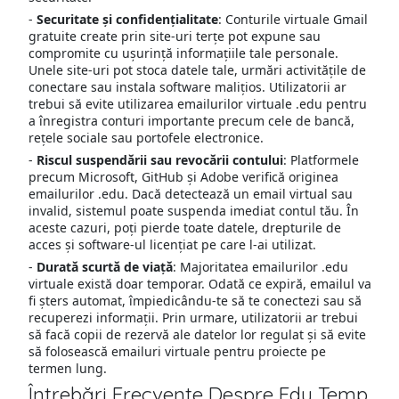
-
Securitate și confidențialitate
: Conturile virtuale Gmail
gratuite create prin site-uri terțe pot expune sau
compromite cu ușurință informațiile tale personale.
Unele site-uri pot stoca datele tale, urmări activitățile de
conectare sau instala software malițios. Utilizatorii ar
trebui să evite utilizarea emailurilor virtuale .edu pentru
a înregistra conturi importante precum cele de bancă,
rețele sociale sau portofele electronice.
-
Riscul suspendării sau revocării contului
: Platformele
precum Microsoft, GitHub și Adobe verifică originea
emailurilor .edu. Dacă detectează un email virtual sau
invalid, sistemul poate suspenda imediat contul tău. În
aceste cazuri, poți pierde toate datele, drepturile de
acces și software-ul licențiat pe care l-ai utilizat.
-
Durată scurtă de viață
: Majoritatea emailurilor .edu
virtuale există doar temporar. Odată ce expiră, emailul va
fi șters automat, împiedicându-te să te conectezi sau să
recuperezi informații. Prin urmare, utilizatorii ar trebui
să facă copii de rezervă ale datelor lor regulat și să evite
să folosească emailuri virtuale pentru proiecte pe
termen lung.
Întrebări Frecvente Despre Edu Temp