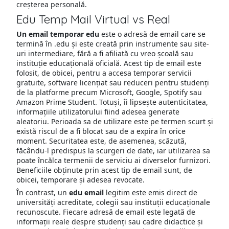
creșterea personală.
Edu Temp Mail Virtual vs Real
Un email temporar edu
este o adresă de email care se
termină în .edu și este creată prin instrumente sau site-
uri intermediare, fără a fi afiliată cu vreo școală sau
instituție educațională oficială. Acest tip de email este
folosit, de obicei, pentru a accesa temporar servicii
gratuite, software licențiat sau reduceri pentru studenți
de la platforme precum Microsoft, Google, Spotify sau
Amazon Prime Student. Totuși, îi lipsește autenticitatea,
informațiile utilizatorului fiind adesea generate
aleatoriu. Perioada sa de utilizare este pe termen scurt și
există riscul de a fi blocat sau de a expira în orice
moment. Securitatea este, de asemenea, scăzută,
făcându-l predispus la scurgeri de date, iar utilizarea sa
poate încălca termenii de serviciu ai diverselor furnizori.
Beneficiile obținute prin acest tip de email sunt, de
obicei, temporare și adesea revocate.
În contrast, un
edu email
legitim este emis direct de
universități acreditate, colegii sau instituții educaționale
recunoscute. Fiecare adresă de email este legată de
informații reale despre studenți sau cadre didactice și