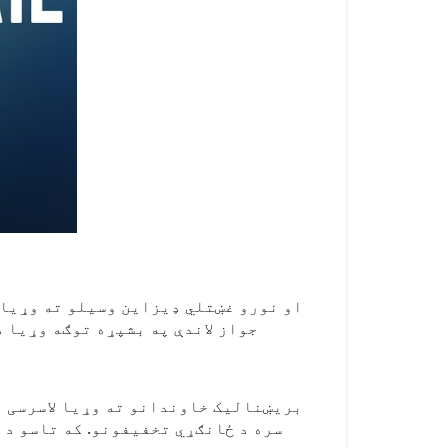
جواز لاندې په بشپړه توګه وړیا 