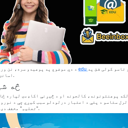
تاسو کولی شئ په
د دې موضوع په پوهیدو سره، نن ورځ زموږ مقاله به تاسو ته وښیي چې څنګه
اسانۍ سره په چټکۍ سره د دې ګټو تجربه وکړئ.
u Temp Mail
که پوهنتونونه، کالجونه او د څېړنې اکاډمۍ لپاره ځان
ستاسو د پتې د اعتبار درلودلو سبب کیږي چې د نورو ډومینونو 
"تعلیم" مخفف دی، چې د تعلیم په ساحه کې نمایندګي کوي.