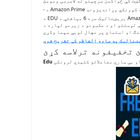
Amazon P د زده کوونکي وړاندیزونه
د EDU بریښنالیک سره 6 میاشتې د Amazon Prime وړیا ترلاسه کړئ او د غوره محصولات، چټک انتقال، د فلمونو او تلویزیوني شوګانو
رمو لپاره د VIP امتیازونو خوند واخلئ. د بهرنیو زده کوونکو لپاره یوه لازمي توکه
ښنالیک په ساده الفاظو کې تشریح شوې
 تخفیفونه ترلاسه کړئ
و بې ساري معاملاتو کلیدي لرونکی