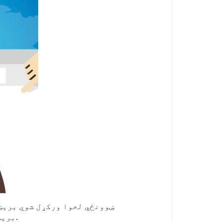
بریښنالیکونه معمولا د موسسې لخوا اداره کیږي، چې د کارونکي امنیت، تصدیق او پټتیا یقیني کوي.