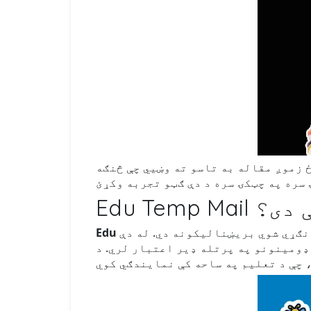
Ed څه شی دی؟
ګړي شوي بریښنالیکونه دي. له دې
په پرتله ډیر اعتبار لري. د .edu ډومین د