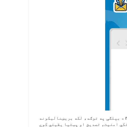
د بېلګې په توګه، لکه بریښنالیکونه name@school.edu یا admin@school.edu ښوونځي لخوا ورکړل شوي بریښنالیکونه دي. دا