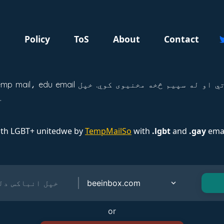
g
Policy
ToS
About
Contact
موقتي ایمیل په څو ثانیو کې جوړ کړئ.
ith LGBT+ unitedwe by
TempMailSo
with
.lgbt
and
.gay
emai
or