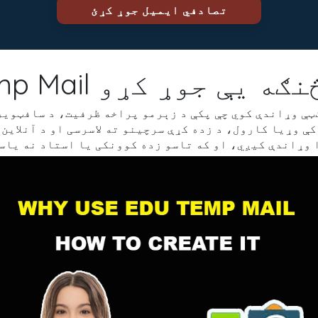
کاروئ او څنګه یې جوړ کړو
ې وړاندې کوي چې پکې د زېرمو پراخه ظرفیت، د سافټویر
وړیا کارول، د زده کړې سرچینو ته لاسرسی او د آنلاین خدماتو لپاره ک