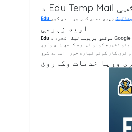
ولو ګټې
ریښنالیک
لویه زېرمې
Edu موقتي بریښنالیک
اکثره د Google Workspace یا Microsoft OneDrive حساب سره راځي، چې یوه لویه اندازه زېرمه برابروي. دا زده
ی وړیا خدمات وکاروئ