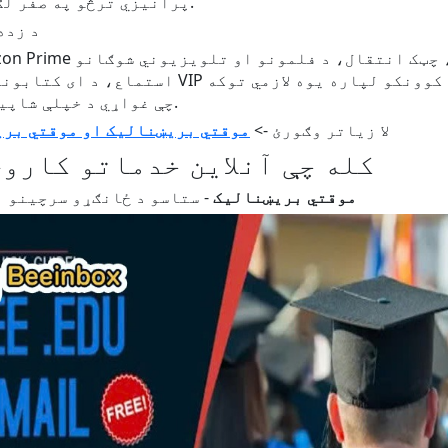
پرانیزي ترڅو په صفر لګښت کې ځواکمن سرچینو ته لاسرسی ومومئ.
- د rime
استماع، د ای کتابونو لوستلو او د عکسونو د زې
چې غواړي د خپلې شاپینګ او استماع پر مهال لویې سپما وکړي.
لا زیاتر وګورئ ->
موقتي بریښنالیک او موقتي بری
کله چې آنلاین خدماتو کاروئ
Edu موقتي بریښنالیک
- ستاسو د ځانګړو سرچینو ا