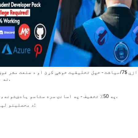
Pro ته بشپړ لاسرسی ومومئ په بې ساري قیمت.
Evernote په 50٪ تخفیف - په اسانۍ سره ستاسو یادښتونه، پروژې، او نظریات تنظیم کړئ.
- د محصلینو لپاره د ښو قیمتونو سره مخکینۍ خبرونه: