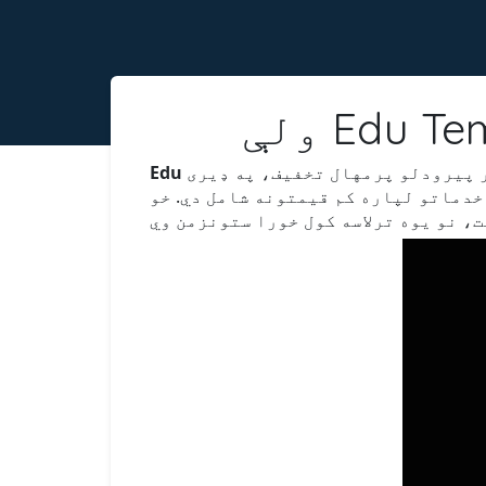
 پیرودلو پرمهال تخفیف، په ډیری
م قیمتونه شامل دي. خو، edu بریښنالیکونه یوازې