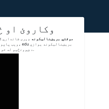
ولې Edu Temp Mail و
Edu موقتي بریښنالیکونه
ډیری شاندارې ګټ
وېب پاڼو کې 
د ښوونځیو له خوا وړاندې کیږي، او که تاسو زده کوونکی یا استاد نه یاست، نو یوه ترلاسه کول خورا ستونزمن وي.