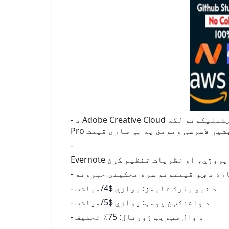
- د Adobe Creative Cloud یوازې $7/میاشت - خپل تخلیقیت خوشې کړئ او د صنعت مشر غوښتنلیکونو لکه Photoshop، Illustrator، او Premiere
-
- د نیو یارک تایمز: یوازې $4/میاشت
- د واشنګټن پوسټ: یوازې $5/میاشت
- د وال سټریټ ژورنال: 75٪ تخفیف