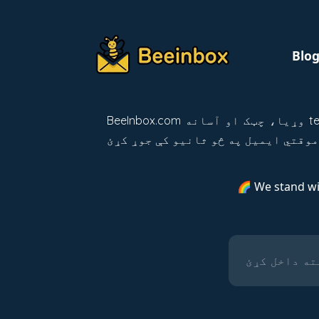
Blo
BeeInbox.com وړیا، چټک او آسانه temp mail، edu email خدمت چمتو کوي چې ستاسو محرمیت ساتي او له سپیم څخه مخنیوی کوي. خپل
🌈 We stand w