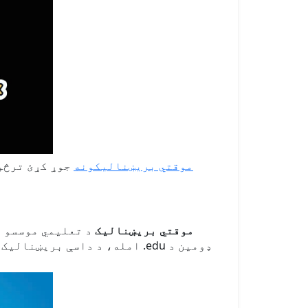
edu موقتي بریښنالیکونه
جوړ کړئ ترڅو 
Edu موقتي بریښنالیک
د تعلیمي موسسو ل
امله، د داسې بریښنالیک لرل 