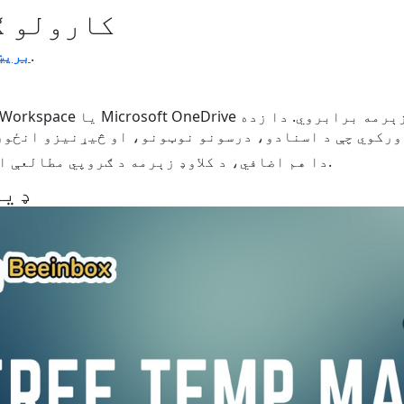
د Edu Temp Mail کار
ډیری عملي ګټې وړاندې کوي.
Edu ب
دا هم اضافي، د کلاوډ زېرمه د ګروپي مطالعې او لرې کار کولو لپاره خورا اسانه کوي.
ډیر