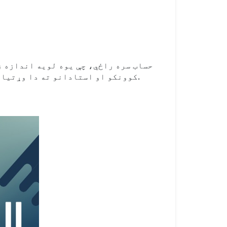
کوونکو او استادانو ته دا وړتیا ورکوي چې د اسنادو، درسونو نوټونو، او څیړنیزو انځورونو ذخیره کولو لپاره کافي ځای ولري.