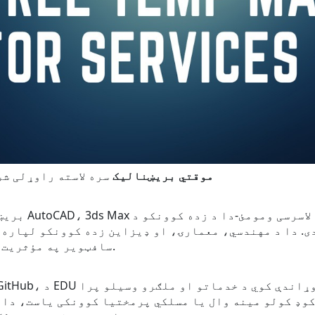
edu موقتي بریښنالیک
سره لاسته راوړلی شئ
دی. دا د مهندسي، معمارۍ، او ډیزاین زده کوونکو لپاره 
سافټویر په مؤثریت سره وکاروي پرته له دې چې شتمني ولري.