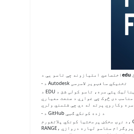
اختصاصي امتیازونه چې تاسو یې د
- د Autodesk تخنیکي سافټویر لاسرسی
د EDU بریښنالیک پتې سره، تاسو کولی شئ د AutoCAD، 3ds Max او نورو غښتلي ډیزاین وسیلو ته وړیا لاسرسی ومومئ-دا د زده کوونکو د
مناسب دی څوک چې غواړي د صنعت معیاري
- د GitHub د زده کونکي ګټې
د نړۍ مخکښ پرمختیا کونکي پلاتفورم، GitHub، د EDU بریښنالیک خاوندانو ته وړیا لاسرسی وړاندې کوي د خدماتو او ملګرو وسیلو پرا
RANGE، سره د ځانګړي تخفیفونو. که تاسو د کوډ کولو مینه وال یا مسلکي پرمختیا کوونکی یاست، دا پروګرام ستاسو لپاره دروازې