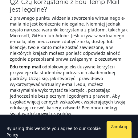
Q2: Czy korzystanie z Edu Temp Mail
jest legalne?
Z prawnego punktu widzenia stworzenie wirtualnego e-
maila nie jest koniecznie nielegalne. Niemniej jednak
często narusza warunki korzystania z platform, takich jak
Microsoft, GitHub lub Adobe. Jeśli używasz wirtualnego
e-maila, aby nieuczciwie zdobyć zniżki, dostęp lub
licencje, twoje konto może zostać zawieszone, a w
niektórych krajach możesz ponieść odpowiedzialność
zgodnie z przepisami prawa związanymi z oszustwem.
Edu temp mail
odblokowuje ekskluzywne korzyści i
przywileje dla studentów podczas ich akademickiej
podróży. Ucząc się, jak stworzyć i prawidłowo
wykorzystywać wirtualny e-mail .edu, możesz
maksymalnie wykorzystać te korzyści, pozostając
jednocześnie bezpiecznym i zgodnym z prawem. Aby
uzyskać więcej cennych wskazówek wspierających twoją
edukację i rozwój kariery, odwiedź Beeinbox i odkryj
świat wartościowych zasobów
Zamknij
By using this website you agree to our
Cookie
Policy