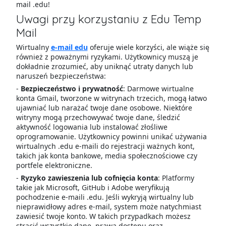
mail .edu!
Uwagi przy korzystaniu z Edu Temp
Mail
Wirtualny
e-mail edu
oferuje wiele korzyści, ale wiąże się
również z poważnymi ryzykami. Użytkownicy muszą je
dokładnie zrozumieć, aby uniknąć utraty danych lub
naruszeń bezpieczeństwa:
-
Bezpieczeństwo i prywatność
: Darmowe wirtualne
konta Gmail, tworzone w witrynach trzecich, mogą łatwo
ujawniać lub narażać twoje dane osobowe. Niektóre
witryny mogą przechowywać twoje dane, śledzić
aktywność logowania lub instalować złośliwe
oprogramowanie. Użytkownicy powinni unikać używania
wirtualnych .edu e-maili do rejestracji ważnych kont,
takich jak konta bankowe, media społecznościowe czy
portfele elektroniczne.
-
Ryzyko zawieszenia lub cofnięcia konta
: Platformy
takie jak Microsoft, GitHub i Adobe weryfikują
pochodzenie e-maili .edu. Jeśli wykryją wirtualny lub
nieprawidłowy adres e-mail, system może natychmiast
zawiesić twoje konto. W takich przypadkach możesz
stracić wszystkie dane, prawa dostępu oraz