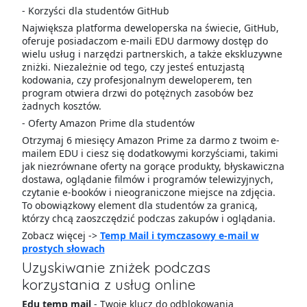
- Korzyści dla studentów GitHub
Największa platforma deweloperska na świecie, GitHub,
oferuje posiadaczom e-maili EDU darmowy dostęp do
wielu usług i narzędzi partnerskich, a także ekskluzywne
zniżki. Niezależnie od tego, czy jesteś entuzjastą
kodowania, czy profesjonalnym deweloperem, ten
program otwiera drzwi do potężnych zasobów bez
żadnych kosztów.
- Oferty Amazon Prime dla studentów
Otrzymaj 6 miesięcy Amazon Prime za darmo z twoim e-
mailem EDU i ciesz się dodatkowymi korzyściami, takimi
jak niezrównane oferty na gorące produkty, błyskawiczna
dostawa, oglądanie filmów i programów telewizyjnych,
czytanie e-booków i nieograniczone miejsce na zdjęcia.
To obowiązkowy element dla studentów za granicą,
którzy chcą zaoszczędzić podczas zakupów i oglądania.
Zobacz więcej ->
Temp Mail i tymczasowy e-mail w
prostych słowach
Uzyskiwanie zniżek podczas
korzystania z usług online
Edu temp mail
- Twoje klucz do odblokowania