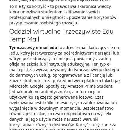
To nie tylko korzyść - to prawdziwa skarbnica wiedzy,
która umożliwia studentom szlifowanie swoich
profesjonalnych umiejętności, poszerzanie horyzontów i
przyspieszanie osobistego rozwoju.
Oddziel wirtualne i rzeczywiste Edu
Temp Mail
Tymczasowy e-mail edu
to adres e-mail kończący się na
.edu, który jest tworzony za pośrednictwem narzędzi lub
witryn pośredniczących i nie jest powiązany z żadną
oficjalną szkołą lub instytucją edukacyjną. Ten typ e-
maila jest zazwyczaj używany do tymczasowego dostępu
do darmowych usług, oprogramowania z licencją lub
zniżek studenckich za pośrednictwem platform takich jak
Microsoft, Google, Spotify czy Amazon Prime Student.
Jednak brak mu autentyczności, a informacje o
użytkowniku są często generowane losowo. Czas
użytkowania jest krótki i niesie ryzyko zablokowania lub
wygaśnięcia w dowolnym momencie. Bezpieczeństwo
również jest niskie, co czyni go podatnym na wycieki
danych, a jego użycie może naruszać warunki
korzystania z różnych dostawców. Korzyści uzyskane za