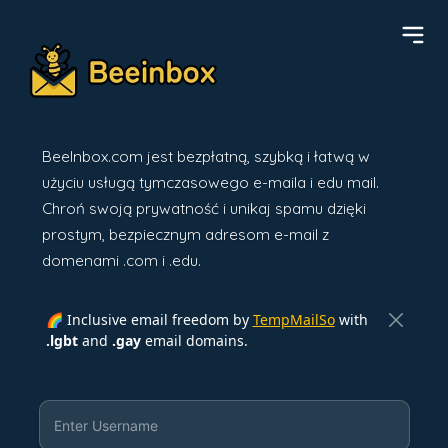
BeeInbox.com jest bezpłatną, szybką i łatwą w
użyciu usługą tymczasowego e-maila i edu mail.
Chroń swoją prywatność i unikaj spamu dzięki
prostym, bezpiecznym adresom e-mail z
domenami .com i .edu.
🌈 Inclusive email freedom by
TempMailSo
with
.lgbt
and
.gay
email domains.