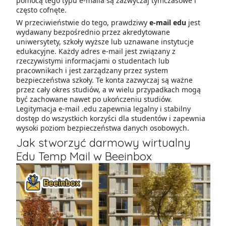
pomocą tego typu e-maila są zazwyczaj tymczasowe i
często cofnęte.
W przeciwieństwie do tego, prawdziwy
e-mail edu
jest
wydawany bezpośrednio przez akredytowane
uniwersytety, szkoły wyższe lub uznawane instytucje
edukacyjne. Każdy adres e-mail jest związany z
rzeczywistymi informacjami o studentach lub
pracownikach i jest zarządzany przez system
bezpieczeństwa szkoły. Te konta zazwyczaj są ważne
przez cały okres studiów, a w wielu przypadkach mogą
być zachowane nawet po ukończeniu studiów.
Legitymacja e-mail .edu zapewnia legalny i stabilny
dostęp do wszystkich korzyści dla studentów i zapewnia
wysoki poziom bezpieczeństwa danych osobowych.
Jak stworzyć darmowy wirtualny
Edu Temp Mail w Beeinbox