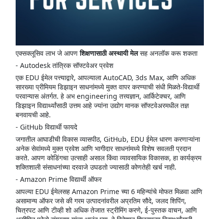
एक्सक्लूसिव लाभ जे आपण
शिक्षणासाठी अस्थायी मेल
सह अनलॉक करू शकता
- Autodesk तांत्रिक सॉफ्टवेअर प्रवेश
एक EDU ईमेल पत्त्याद्वारे, आपल्याला AutoCAD, 3ds Max, आणि अधिक
सारख्या प्रीमियम डिझाइन साधनांमध्ये मुक्त वापर करण्याची संधी मिळते-विद्यार्थी
परवान्यास अंतर्गत. हे अभ engineering तत्त्वज्ञान, आर्किटेक्चर, आणि
डिझाइन विद्यार्थ्यांसाठी उत्तम आहे ज्यांना उद्योग मानक सॉफ्टवेअरमधील तज्ञ
बनवायची आहे.
- GitHub विद्यार्थी फायदे
जगातील आघाडीची विकास व्यासपीठ, GitHub, EDU ईमेल धारण करणाऱ्यांना
अनेक सेवांमध्ये मुक्त प्रवेश आणि भागीदार साधनांमध्ये विशेष सवलती प्रदान
करते. आपण कोडिंगचा उत्साही असाल किंवा व्यावसायिक विकासक, हा कार्यक्रम
शक्तिशाली संसाधनांच्या दरवाजे उघडतो ज्यासाठी कोणतेही खर्च नाही.
- Amazon Prime विद्यार्थी ऑफर
आपल्या EDU ईमेलसह Amazon Prime च्या 6 महिन्यांचे मोफत मिळवा आणि
असामान्य ऑफर जसे की गरम उत्पादनांवरील अप्रतिम सौदे, जलद शिपिंग,
चित्रपट आणि टीव्ही शो अधिक तेजात स्ट्रीमिंग करणे, ई-पुस्तक वाचन, आणि