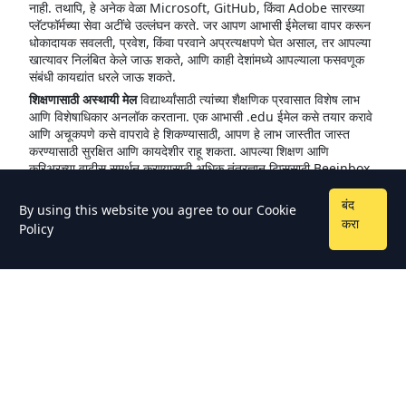
नाही. तथापि, हे अनेक वेळा Microsoft, GitHub, किंवा Adobe सारख्या
प्लॅटफॉर्मच्या सेवा अटींचे उल्लंघन करते. जर आपण आभासी ईमेलचा वापर करून
धोकादायक सवलती, प्रवेश, किंवा परवाने अप्रत्यक्षपणे घेत असाल, तर आपल्या
खात्यावर निलंबित केले जाऊ शकते, आणि काही देशांमध्ये आपल्याला फसवणूक
संबंधी कायद्यांत धरले जाऊ शकते.
शिक्षणासाठी अस्थायी मेल
विद्यार्थ्यांसाठी त्यांच्या शैक्षणिक प्रवासात विशेष लाभ
आणि विशेषाधिकार अनलॉक करताना. एक आभासी .edu ईमेल कसे तयार करावे
आणि अचूकपणे कसे वापरावे हे शिकण्यासाठी, आपण हे लाभ जास्तीत जास्त
करण्यासाठी सुरक्षित आणि कायदेशीर राहू शकता. आपल्या शिक्षण आणि
करिअरच्या वाढीस समर्थन करण्यासाठी अधिक तंत्रज्ञान टिप्ससाठी Beeinbox
चा दौरा करा आणि महत्वाच्या संसाधनांचा एक जग अन्वेषण करा
बंद
By using this website you agree to our
Cookie
करा
Policy