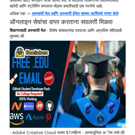
असीमित फोटो संग्रहण यांचा आनंद घ्या. हे विदेशात शिकणाऱ्या विद्यार्थ्यांसाठी
खरेदी आणि स्ट्रीमिंग करताना मोठ्या बचतीसाठी एक गरजेचे आहे.
अधिक पहा ->
अस्थायी मेल आणि अस्थायी ईमेल साध्या अटींमध्ये स्पष्ट केले
ऑनलाइन सेवांचा वापर करताना सवलती मिळवा
शिक्षणासाठी अस्थायी मेल
- विशेष संसाधनांचा दरवाजा आणि अप्रतिम सौदेसाठी
तुमच्या की
- Adobe Creative Cloud फक्त $7/महिना - अत्याधुनिक अॅप्स जसे की