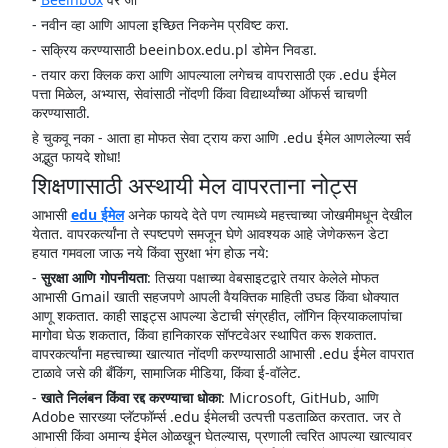
- नवीन व्हा आणि आपला इच्छित निकनेम प्रविष्ट करा.
- सक्रिय करण्यासाठी beeinbox.edu.pl डोमेन निवडा.
- तयार करा क्लिक करा आणि आपल्याला लगेचच वापरासाठी एक .edu ईमेल
पत्ता मिळेल, अभ्यास, सेवांसाठी नोंदणी किंवा विद्यार्थ्यांच्या ऑफर्स चाचणी
करण्यासाठी.
हे चुकवू नका - आता हा मोफत सेवा ट्राय करा आणि .edu ईमेल आणलेल्या सर्व
अद्भुत फायदे शोधा!
शिक्षणासाठी अस्थायी मेल वापरताना नोट्स
आभासी
edu ईमेल
अनेक फायदे देते पण त्यामध्ये महत्त्वाच्या जोखमीमधून देखील
येतात. वापरकर्त्यांना ते स्पष्टपणे समजून घेणे आवश्यक आहे जेणेकरून डेटा
हयात गमवला जाऊ नये किंवा सुरक्षा भंग होऊ नये:
-
सुरक्षा आणि गोपनीयता
: तिसर्‍या पक्षाच्या वेबसाइटद्वारे तयार केलेले मोफत
आभासी Gmail खाती सहजपणे आपली वैयक्तिक माहिती उघड किंवा धोक्यात
आणू शकतात. काही साइट्स आपल्या डेटाची संग्रहीत, लॉगिन क्रियाकलापांचा
मागोवा घेऊ शकतात, किंवा हानिकारक सॉफ्टवेअर स्थापित करू शकतात.
वापरकर्त्यांना महत्त्वाच्या खात्यात नोंदणी करण्यासाठी आभासी .edu ईमेल वापरात
टाळावे जसे की बँकिंग, सामाजिक मीडिया, किंवा ई-वॉलेट.
-
खाते निलंबन किंवा रद्द करण्याचा धोका
: Microsoft, GitHub, आणि
Adobe सारख्या प्लॅटफॉर्म्स .edu ईमेलची उत्पत्ती पडताळित करतात. जर ते
आभासी किंवा अमान्य ईमेल ओळखून घेतल्यास, प्रणाली त्वरित आपल्या खात्यावर