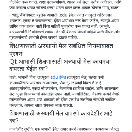
निलंबित करू शकते. अशा प्रकरणांमध्ये, आपण सर्व डेटा, प्रवेश अधिकार, आणि
ज्या परवाना धारक सॉफ्टवेअरचा आपण वापर करत आहात डोंगरत गमावू शकता.
-
चालू जीवनकाल
: बहुतेक आभासी .edu ईमेल फक्त तात्पुरते अस्तित्वात
असतात. एकदा ते संपल्यानंतर, ईमेल आपोआप नष्ट केला जाईल, त्यामुळे आपण
लॉगिन करू शकत नाही किंवा माहिती पुनर्प्राप्त करू शकत नाही. त्यामुळे,
वापरकर्त्यांनी नियमितपणे त्यांच्या डेटाची बॅकअप घेतली पाहिजे आणि दीर्घकालीन
प्रकल्पांसाठी आभासी ईमेल वापरणे टाळले पाहिजे.
शिक्षणासाठी अस्थायी मेल संबंधित नियमाबाबत
प्रश्न
Q1: आभासी शिक्षणासाठी अस्थायी मेल कायमचा
वापरता येईल का?
नाही. आभासी किंवा तात्पुरता
edu ईमेल
(तात्पुरता मेल) सहसा कमी
कालावधीसाठी अस्तित्वात असतात, सेवा नुसार काही दिवस ते काही
आठवड्यांपर्यंत. एकदा संपल्यानंतर, मेलबॉक्स हटविला जाईल, आणि आपल्याला
डेटा पुन्हा मिळवण्याची कोणतीही उपाय नाही. याव्यतिरिक्त, विद्यार्थी फायदे देणारे
प्लॅटफॉर्मजर आपण असे आढळले की ईमेल एक वैध शैक्षणिक संस्थेशी संबंधित
नसल्यास, आपला खाता संपवला जाऊ शकतो.
शिक्षणासाठी अस्थायी मेल वापरणे कायदेशीर आहे
का?
कायदेशीर दृष्टीने, एक आभासी ईमेल तयार करणे आवश्यकतः कायद्याच्या विरुद्ध