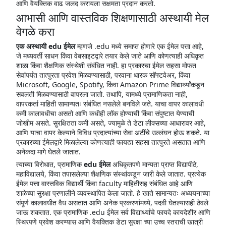
आणि वैयक्तिक वाढ जलद करायला सक्षमता प्रदान करतो.
आभासी आणि वास्तविक शिक्षणासाठी अस्थायी मेल
वेगळे करा
एक अस्थायी edu ईमेल
म्हणजे .edu मध्ये समाप्त होणारे एक ईमेल पत्ता आहे,
जे मध्यवर्ती साधन किंवा वेबसाइटद्वारे तयार केले जाते आणि कोणत्याही अधिकृत
शाळा किंवा शैक्षणिक संस्थेशी संबंधित नाही. हा प्रकारचा ईमेल सहसा मोफत
सेवांपर्यंत तात्पुरता प्रवेश मिळवण्यासाठी, परवाना धारक सॉफ्टवेअर, किंवा
Microsoft, Google, Spotify, किंवा Amazon Prime विद्यार्थ्यांकडून
सवलती मिळवण्यासाठी वापरला जातो. तथापि, यामध्ये प्रामाणिकता नाही,
वापरकर्ता माहिती सामान्यतः संबंधित नसलेले बनविले जते. याचा वापर कालावधी
कमी कालावधीचा असतो आणि कधीही लॉक होण्याची किंवा संपुष्टात येण्याची
जोखीम असते. सुरक्षितता कमी असते, ज्यामुळे ते डेटा लीक्सच्या आधारावर आहे,
आणि याचा वापर केल्याने विविध प्रदात्यांच्या सेवा अटींचे उल्लंघन होऊ शकते. या
प्रकारच्या ईमेलद्वारे मिळालेल्या कोणत्याही फायद्या सहसा तात्पुरते असतात आणि
अनेकदा मागे घेतले जातात.
त्याच्या विरोधात, प्रामाणिक
edu ईमेल
अधिकृतपणे मान्यता प्राप्त विद्यापीठे,
महाविद्यालये, किंवा तपासलेल्या शैक्षणिक संस्थांकडून जारी केले जातात. प्रत्येक
ईमेल पत्ता वास्तविक विद्यार्थी किंवा faculty माहितीसह संबंधित आहे आणि
शाळेच्या सुरक्षा प्रणालीने व्यवस्थापित केला जातो. हे खाते सामान्यतः अध्ययनाच्या
संपूर्ण कालावधीत वैध असतात आणि अनेक प्रकरणांमध्ये, पदवी घेतल्यासही ठेवले
जाऊ शकतात. एक प्रामाणिक .edu ईमेल सर्व विद्यार्थ्यांचे फायदे कायदेशीर आणि
स्थिरपणे प्रवेश करण्यास आणि वैयक्तिक डेटा सुरक्षा च्या उच्च स्तराची खात्री