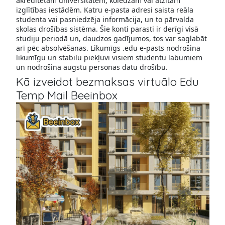
akreditētām universitātēm, koledžām vai atzītām
izglītības iestādēm. Katru e-pasta adresi saista reāla
studenta vai pasniedzēja informācija, un to pārvalda
skolas drošības sistēma. Šie konti parasti ir derīgi visā
studiju periodā un, daudzos gadījumos, tos var saglabāt
arī pēc absolvēšanas. Likumīgs .edu e-pasts nodrošina
likumīgu un stabilu piekļuvi visiem studentu labumiem
un nodrošina augstu personas datu drošību.
Kā izveidot bezmaksas virtuālo Edu
Temp Mail Beeinbox