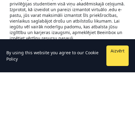
privilēģijas studentiem visā viņu akadēmiskajā ceļojumā.
Izprotot, kā izveidot un pareizi izmantot virtuālo .edu e-
pastu, jūs varat maksimāli izmantot šīs priekšrocības,
vienlaikus saglabājot drošu un atbilstošu likumam. Lai
iegūtu vēl vairāk noderīgu padomu, kas atbalsta jūsu
izglītību un karjeras izaugsmi, apmeklējiet Beeinbox un
izpētiet vērtīgu resursu pasauli
Aizvērt
By using this website you agree to our
Cookie
Policy