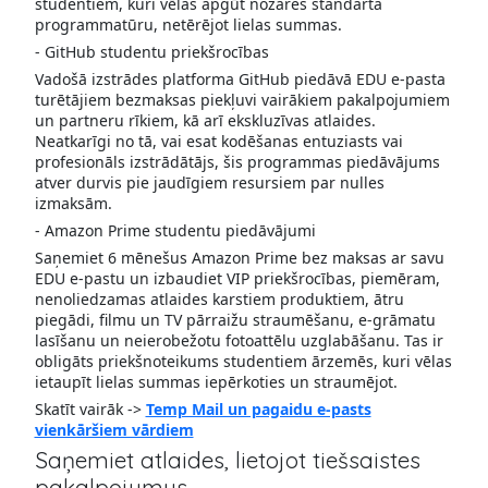
studentiem, kuri vēlas apgūt nozares standarta
programmatūru, netērējot lielas summas.
- GitHub studentu priekšrocības
Vadošā izstrādes platforma GitHub piedāvā EDU e-pasta
turētājiem bezmaksas piekļuvi vairākiem pakalpojumiem
un partneru rīkiem, kā arī ekskluzīvas atlaides.
Neatkarīgi no tā, vai esat kodēšanas entuziasts vai
profesionāls izstrādātājs, šis programmas piedāvājums
atver durvis pie jaudīgiem resursiem par nulles
izmaksām.
- Amazon Prime studentu piedāvājumi
Saņemiet 6 mēnešus Amazon Prime bez maksas ar savu
EDU e-pastu un izbaudiet VIP priekšrocības, piemēram,
nenoliedzamas atlaides karstiem produktiem, ātru
piegādi, filmu un TV pārraižu straumēšanu, e-grāmatu
lasīšanu un neierobežotu fotoattēlu uzglabāšanu. Tas ir
obligāts priekšnoteikums studentiem ārzemēs, kuri vēlas
ietaupīt lielas summas iepērkoties un straumējot.
Skatīt vairāk ->
Temp Mail un pagaidu e-pasts
vienkāršiem vārdiem
Saņemiet atlaides, lietojot tiešsaistes
pakalpojumus