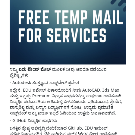
ನಿಮ್ಮ
ಎದು ಟೇಂಪ್ ಮೇಲ್
ಮೂಲಕ ನೀವು ಆವರಣ ಪಡೆಯುವ
ವೈಶಿಷ್ಟ್ಯಗಳು
- Autodesk ತಂತ್ರಜ್ಞಾನ ಸಾಫ್ಟ್‌ವೇರ್ ಪ್ರವೇಶ
ಇದ್ದೇನೆ, EDU ಇಮೇಲ್ ವಿಳಾಸದೊಂದಿಗೆ ನೀವು AutoCAD, 3ds Max
ಮತ್ತು ಇನ್ನಷ್ಟು Premium ವಿನ್ಯಾಸ ಸಾಧನಗಳನ್ನು ಸಂಪೂರ್ಣ ಉಚಿತವಾಗಿ
ವಿದ್ಯಾರ್ಥಿ ಪರವಾನಗಿಯ ಅಡಿಯಲ್ಲಿ ಬಳಸಬಹುದು. ಇತಿಯುದಾದ, ಶ್ರೇಣಿಗೆ,
ವಾಸ್ತುಶಿಲ್ಪ ಮತ್ತು ವಿನ್ಯಾಸ ವಿದ್ಯಾರ್ಥಿಗಳಿಗೆ ನೋಡಿ, ಉದ್ಯಮ ಪ್ರಮಾಣಿತ
ಸಾಫ್ಟ್‌ವೇರ್ ಅನ್ನು ಖರ್ಚು ಇಲ್ಲದೆ ಹಿಡಿಯುವ ಉತ್ತಮ ಅವಕಾಶವಾಗಿದೆ.
- GitHub ವಿದ್ಯಾರ್ಥಿ ಲಾಭಗಳು
ಜಗತ್ತಿನ ಶ್ರೇಷ್ಠ ಅಭಿವೃದ್ಧಿ ವೇದಿಕೆಯಾದ GitHub, EDU ಇಮೇಲ್
ಪಡೆದುಕೊಳ್ಳುವವರಿಗೆ ಕಟುವಾಗಿರುವ ವೆಬ್‌ಸೈಟ್‌ಗಳ ಮೇಲೆ ಉಚಿತವಾಗಿ