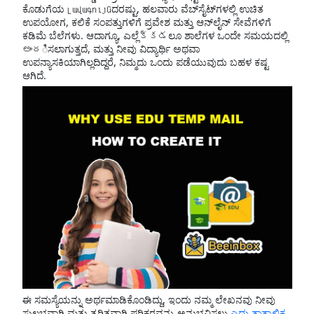
ಕೊಡುಗೆಯ լավագույնದರಷ್ಟು, ಹಲವಾರು ವೆಬ್‌ಸೈಟ್‌ಗಳಲ್ಲಿ ಉಚಿತ
ಉಪಯೋಗ, ಕಲಿಕೆ ಸಂಪತ್ತುಗಳಿಗೆ ಪ್ರವೇಶ ಮತ್ತು ಆನ್‌ಲೈನ್ ಸೇವೆಗಳಿಗೆ
ಕಡಿಮೆ ಬೆಲೆಗಳು. ಆದಾಗ್ಯೂ, ಎಲ್ಲೆక్కడಲೂ ಶಾಲೆಗಳ ಒಂದೇ ಸಮಯದಲ್ಲಿ
అందಿಸಲಾಗುತ್ತದೆ, ಮತ್ತು ನೀವು ವಿದ್ಯಾರ್ಥಿ ಅಥವಾ
ಉಪನ್ಯಾಸಕಿಯಾಗಿಲ್ಲದಿದ್ದರೆ, ನಿಮ್ಮದು ಒಂದು ಪಡೆಯುವುದು ಬಹಳ ಕಷ್ಟ
ಆಗಿದೆ.
ಈ ಸಮಸ್ಯೆಯನ್ನು ಅರ್ಥಮಾಡಿಕೊಂಡಿದ್ದು, ಇಂದು ನಮ್ಮ ಲೇಖನವು ನೀವು
ಸುಲಭವಾಗಿ ಮತ್ತು ತ್ವರಿತವಾಗಿ ಪರಿಕರವನ್ನು ಅನುಭವಿಸಲು
ಎದು ತಾತ್ಕಾಲಿಕ