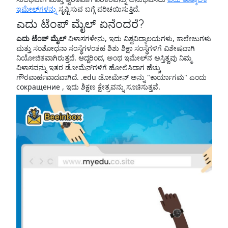
ಇಮೇಲ್‌ಗಳನ್ನು
ಸೃಷ್ಟಿಸುವ ಬಗ್ಗೆ ಪರಿಚಯಿಸುತ್ತಿದೆ.
ಎದು ಟೆಂಪ್ ಮೈಲ್ ಏನೆಂದರೆ?
ಎದು ಟೆಂಪ್ ಮೈಲ್
ವಿಳಾಸಗಳೇನು, ಇದು ವಿಶ್ವವಿದ್ಯಾಲಯಗಳು, ಕಾಲೇಜುಗಳು
ಮತ್ತು ಸಂಶೋಧನಾ ಸಂಸ್ಥೆಗಳಂತಹ ಶಿಶು ಶಿಕ್ಷಾ ಸಂಸ್ಥೆಗಳಿಗೆ ವಿಶೇಷವಾಗಿ
ನಿಯೋಜಿತವಾಗಿರುತ್ತದೆ. ಆದ್ದರಿಂದ, ಅಂಥ ಇಮೇಲ್‌ನ ಅಸ್ತಿತ್ವವು ನಿಮ್ಮ
ವಿಳಾಸವನ್ನು ಇತರ ಡೋಮೆನ್‌ಗಳಿಗೆ ಹೋಲಿಸಿದಾಗ ಹೆಚ್ಚು
ಗೌರವಾರ್ಹವಾದವಾಗಿದೆ. .edu ಡೋಮೇನ್‌ ಅನ್ನು "ಕಾರ್ಯಾಗಮ" ಎಂದು
сокращение , ಇದು ಶಿಕ್ಷಣ ಕ್ಷೇತ್ರವನ್ನು ಸೂಚಿಸುತ್ತವೆ.