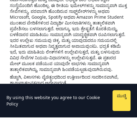
ಸಂಸ್ಥೆಯೊಂದಿಗೆ ಹೊಂದಿಲ್ಲ. ಈ ರೀತಿಯ ಇಮೇಲ್‌ಗಳನ್ನು ಸಾಮಾನ್ಯವಾಗಿ ಮುಕ್ತ
ಸೇವೆಗಳನ್ನು, ಪರವಾನಗಿ ಹೊಂದಿರುವ ಸಾಫ್ಟ್‌ವೇರ್‌ಗಳನ್ನು ಅಥವಾ
Microsoft, Google, Spotify ಅಥವಾ Amazon Prime Student
ಮುಂತಾದ ವೇದಿಕೆಗಳಿಂದ ವಿದ್ಯಾರ್ಥಿ ಮೀಸಲಾತಿಗಳನ್ನು ತಾತ್ಕಾಲಿಕವಾಗಿ
ಪ್ರವೇಶಿಸಲು ಬಳಸಲಾಗುತ್ತದೆ. ಆದಾಗ್ಯೂ, ಇದು ಶ್ರೇಷ್ಟತೆಗೆ ಕೊರತೆಯಿದ್ದು,
ಬಳಕೆದಾರರ ಮಾಹಿತಿಯು ಸಾಮಾನ್ಯವಾಗಿ ಯಾದೃಚ್ಛಿಕವಾಗಿ ರೂಪಿಸಲಾಗುತ್ತದೆ.
ಇದರ ಉಲ್ಲೇಖ ಸಮಯವು ಚಿಕ್ಕ, ಮತ್ತು ಯಾವುದಾದರೂ ಸಮಯದಲ್ಲಿ
ಸೀಮಿತವಾಗುವ ಅಥವಾ ನಿವೃತ್ತವಾಗುವ ಅಪಾಯವುಂಟು. ಭದ್ರತೆ ಕಡಿಮೆ
ಇದೆ, ಇದು ಮಾಹಿತಿಯ ಲೀಕ್‌ಗಳಿಗೆ ಉಲ್ಲೇಖಿಸುತ್ತದೆ, ಮತ್ತು ಬಳಸುವುದು
ವಿವಿಧ ಸೇವೆಗಳ ನಿಯಮ-ವಿಧಾನಗಳನ್ನು ಉಲ್ಲೇಖಿಸುತ್ತವೆ. ಈ ಪ್ರಕಾರದ
ಮೇಲ್ ಮೂಲಕ ಪಡೆಯುವ ಯಾವುದೇ ಲಾಭಗಳು ಸಾಮಾನ್ಯವಾಗಿ
ತಾತ್ಕಾಲಿಕವಾಗಿದ್ದು, ಸಾಮಾನ್ಯವಾಗಿ ಹಿಂಪಡೆಯಲ್ಪಡುವುದಾಗಿರುವವು.
ಹೆಚ್ಚಾಗಿ, ವಿಳಾಸಗಳು ವೈಚಿತ್ಬಂಧದಿಂದ ಉತ್ತೀರ್ಣದಿಂದ ಸಾದರೀನವಾಗಿವೆ,
ಶ್ರಾಗಾಘಾತಜನಕವಾದ ಅಥೇನಾದಂತೆ.
ಮುಚ್ಚಿ
By using this website you agree to our
Cookie
Policy