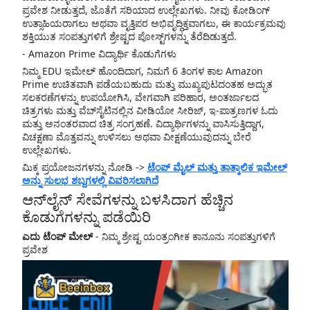
ಪ್ರವೇಶ ನೀಡುತ್ತದೆ, ಜೊತೆಗೆ ಸರಿಯಾದ ಉಲ್ಲೇಖಗಳು. ನೀವು ಕೋಡಿಂಗ್
ಉತ್ಸಾಹಿಯರಾಗಲು ಅಥವಾ ವೃತ್ತಿಪರ ಅಭಿವೃದ್ಧಿಕ್ತವಾಗಲು, ಈ ಕಾರ್ಯಕ್ರಮವು
ಶಕ್ತಿಯುತ ಸಂಪತ್ತುಗಳಿಗೆ ಶ್ರೇಷ್ಟದ ಪೋಸ್ಟ್‌ಗಳನ್ನು ತೆರೆದಿಡುತ್ತದೆ.
- Amazon Prime ವಿದ್ಯಾರ್ಥಿ ಕೊಡುಗೆಗಳು
ನಿಮ್ಮ EDU ಇಮೇಲ್ ಹೊಂದಿದಾಗ, ನಿಮಗೆ 6 ತಿಂಗಳ ಕಾಲ Amazon
Prime ಉಚಿತವಾಗಿ ಪಡೆಯಬಹುದು ಮತ್ತು ಮುಖ್ಯಪುಟದಂತಹ ಅದ್ಭುತ
ಸಲಕರಣೆಗಳನ್ನು ಉಪಯೋಗಿಸಿ, ವೇಗವಾಗಿ ಪರಿಹಾರ, ಅಂತರ್ಜಾಲದ
ಚಿತ್ರಗಳು ಮತ್ತು ವೆಬ್‌ಸೈಟಿನಲ್ಲಿನ ವೀಡಿಯೋ ಸೀರಿಜ್, ಇ-ಪಾತ್ರಣಗಳ ಓದು
ಮತ್ತು ಅನಂತರವಾದ ಚಿತ್ರ ಸಂಗ್ರಹಣೆ. ವಿದ್ಯಾರ್ಥಿಗಳನ್ನು ವಾಸಿಸುತ್ತಿದ್ದಾಗ,
ವಿಚಕ್ಷಣಾ ಮೊತ್ತವನ್ನು ಉಳಿಸಲು ಅಥವಾ ವೀಕ್ಷಣೆಯುವುದನ್ನು ಬೇರೆ
ಉಲ್ಲೇಖಗಳು.
ಮಿಕ್ಕ ಪ್ರಯೋಜನಗಳನ್ನು ನೋಡಿ ->
ಟೆಂಪ್ ಮೈಲ್ ಮತ್ತು ತಾತ್ಕಾಲಿಕ ಇಮೇಲ್
ಅನ್ನು ಸುಲಭ ಶಬ್ದಗಳಲ್ಲಿ ವಿವರಿಸಲಾಗಿದೆ
ಆನ್‌ಲೈನ್ ಸೇವೆಗಳನ್ನು ಬಳಸಿದಾಗ ಹೆಚ್ಚಿನ
ಕೊಡುಗೆಗಳನ್ನು ಪಡೆಯಿರಿ
ಎದು ಟೆಂಪ್ ಮೇಲ್
- ನಿಮ್ಮ ಶ್ರೇಷ್ಟ ಯಂತ್ರಂಗೀಕ ಕಾನೂನು ಸಂಪತ್ತುಗಳಿಗೆ
ಪ್ರವೇಶ