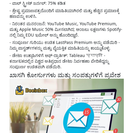
- ವಾಲ್ ಸ್ಟ್ರೀಟ್ ಜರ್ನಲ್: 75% ಕಡಿತ
- ಶ್ರೇಷ್ಟ ಪ್ರಮಾಣಪತ್ರದೊಂದಿಗೆ ಮಾಹಿತಿಯಾಗಿರಲಿ ಮತ್ತು ಹೆಚ್ಚಿನ ಪ್ರಮಾಣಕ್ಕೆ
ಹಣವನ್ನು ಉಳಿಸಿ.
- ನಿರಂತರ ಮನರಂಜನೆ: YouTube Music, YouTube Premium,
ಮತ್ತು Apple Music 50% ಮೀಸಲಾಗಿದ; ಆಂಜಲು ಲಕ್ಷಣಗಳು Spotify-
ನಲ್ಲಿ ನಿಮ್ಮ EDU ಇಮೇಲ್ ಅನ್ನು ಹೊಂದಿದ್ದಾರೆ.
- ಸಂಪೂರ್ಣ ಗುರಿಯು ಉಚಿತ LastPass Premium ಅನ್ನು ಪಡೆಯಿರಿ -
ನಿಮ್ಮ ಪಾಸ್ವರ್ಡ್‌ಗಳನ್ನು ಮತ್ತು ವೈಯಕ್ತಿಕ ಮಾಹಿತಿಯನ್ನು ಕಾಯ್ದುಕೊಳ್ಳಿ.
- ಡೇಟಾ ಉತ್ಸಾಹಿಗಳಿಗೆ ಆಫ್-ದ್ರಾರ್ತಿಕ್: Tableau प्राप्ति -
ಕರ್ನಾಟಕದಲ್ಲಿನ ವಿಶ್ವದ ಅತಿಪ್ರಧಾನ ಡೇಟಾ ನಿರ್ವಹಣಾ ವೇದಿಕೆದ್ದನ್ನು
ಸಂಪೂರ್ಣ ಉಚಿತವಾಗಿ ಪಡೆಯಿರಿ.
ಖಾಸಗಿ ಕೋರ್ಸುಗಳು ಮತ್ತು ಸಂಪತ್ತುಗಳಿಗೆ ಪ್ರವೇಶ