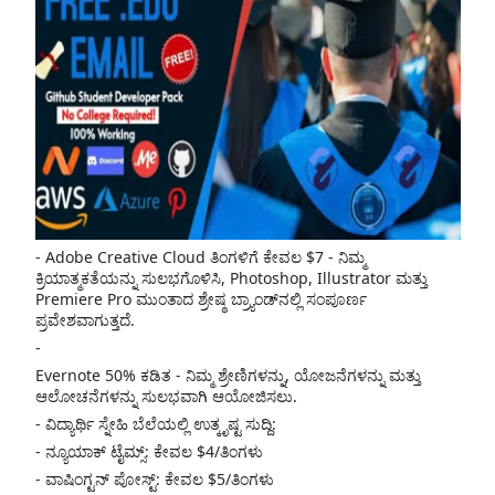
- Adobe Creative Cloud ತಿಂಗಳಿಗೆ ಕೇವಲ $7 - ನಿಮ್ಮ
ಕ್ರಿಯಾತ್ಮಕತೆಯನ್ನು ಸುಲಭಗೊಳಿಸಿ, Photoshop, Illustrator ಮತ್ತು
Premiere Pro ಮುಂತಾದ ಶ್ರೇಷ್ಠ ಬ್ರ್ಯಾಂಡ್‌ನಲ್ಲಿ ಸಂಪೂರ್ಣ
ಪ್ರವೇಶವಾಗುತ್ತದೆ.
-
Evernote 50% ಕಡಿತ - ನಿಮ್ಮ ಶ್ರೇಣಿಗಳನ್ನು, ಯೋಜನೆಗಳನ್ನು ಮತ್ತು
ಆಲೋಚನೆಗಳನ್ನು ಸುಲಭವಾಗಿ ಆಯೋಜಿಸಲು.
- ವಿದ್ಯಾರ್ಥಿ ಸ್ನೇಹಿ ಬೆಲೆಯಲ್ಲಿ ಉತ್ಕೃಷ್ಟ ಸುದ್ದಿ:
- ನ್ಯೂಯಾಕ್ ಟೈಮ್ಸ್: ಕೇವಲ $4/ತಿಂಗಳು
- ವಾಷಿಂಗ್ಟನ್ ಪೋಸ್ಟ್: ಕೇವಲ $5/ತಿಂಗಳು