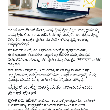
ದರಿಂದ
ಎದು ಟೇಂಪ್ ಮೇಲ್
, ನೀವು ಶ್ರೇಷ್ಟ ಶ್ರೇಷ್ಠ ಶಿಕ್ಷಣ ಮತ್ತು ಜ್ಞಾನವನ್ನು
ಒಯ್ಯುತ್ತೀರಿ. Coursera, edX, Udemy, ಮತ್ತು Canva ಪ್ರತ್ಯೇಕ ಶ್ರೇಷ್ಟ
ಶಿವಿರಗಳಿಗೆ ಅಲಂಕೃತ ಪ್ರವೇಶ ಪಡೆಯಿರಿ - ಕೌಶಲ್ಯ ವೃದ್ಧಿಸಲು ಹೆಚ್ಚು
ಸಮೃದ್ಧವಾಗುತ್ತವೆ.
ಕಲಿಸುವದರ ಹಿಂದೆ, edu ಇಮೇಲ್ ಆನ್‌ಲೈನ್ ಗ್ರಂಥಾಲಯಗಳು,
ಶ್ರೇಣಿಕ್ರಾಂತಿಯ ಲೇಖನಗಳು, ವಿಜ್ಞಾನ ಪ್ರಕಟಣೆಗಳು ಮತ್ತು ಮಹತ್ವದ
ನಿರ್ದೇಶನಿಸಿರುವ ಸಂಪತ್ತುಗಳಿಗೆ ಪ್ರವೇಶವನ್ನು ಬಿಡುತ್ತದೆ, सामान्य ಜನತೆಗೆ
ಹಕ್ಕು ಇಲ್ಲ.
ಇದು ಕೇವಲ ಲಾಭವಲ್ಲ - ಇದು ವಿದ್ಯಾರ್ಥಿಗಳಿಗೆ ವೃತ್ತಿ ಪರಿಣಮಗಳನ್ನು
ತೀಕ್ಷ್ಣಗೊಳಿಸಲು, ತಮ್ಮ ಹಾರಿಜಾನಲೆಯನ್ನು ವಿಸ್ತಾರ ಮಾಡುವುದಕ್ಕೆ, ಮತ್ತು
ವೈಯಕ್ತಿಕ ಬೆಳವಣಿಗೆವನ್ನು ವೇಗೀಕರಿಸಲು ಶಕ್ತಿಯುತ ಮೌಲ್ಯವು.
ಪ್ರತ್ಯೇಕ ವಾಸ್ತು-ಹಾಸ್ಯ ಮತ್ತು ನಿಜವಾದ ಎದು
ಟೆಂಪ್ ಮೇಲ್
ಭ್ರಮಿತ ಎದು ಇಮೇಲ್
ಎಂಬುದು .edu ನಲ್ಲಿ ಅಂತ್ಯವಾಗುವ ಇಮೇಲ್
ವಿಳಾಸವಾಗಿದ್ದು, ಮಧ್ಯಸ್ಥಸಭೆಗಳ ಅಥವಾ ವೆಬ್‌ಸೈಟ್‌ಗಳ ಮೂಲಕ
ನಿರ್ಮಿಸಲಾಗುತ್ತದೆ ಮತ್ತು ಯಾವುದೇ ಅಧಿಕೃತ ಶಾಲೆ ಅಥವಾ ಶಿಕ್ಷಣ