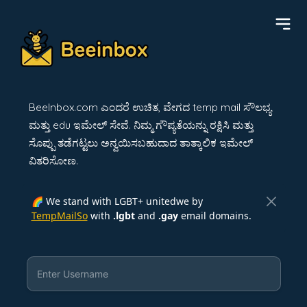
BeeInbox.com ಎಂದರೆ ಉಚಿತ, ವೇಗದ temp mail ಸೌಲಭ್ಯ
ಮತ್ತು edu ಇಮೇಲ್ ಸೇವೆ. ನಿಮ್ಮ ಗೌಪ್ಯತೆಯನ್ನು ರಕ್ಷಿಸಿ ಮತ್ತು
ಸೊಪ್ಪು ತಡೆಗಟ್ಟಲು ಅನ್ವಯಿಸಬಹುದಾದ ತಾತ್ಕಾಲಿಕ ಇಮೇಲ್
ವಿತರಿಸೋಣ.
🌈 We stand with LGBT+ unitedwe by
TempMailSo
with
.lgbt
and
.gay
email domains.