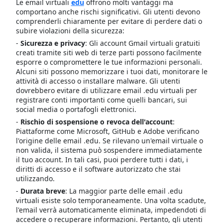
Le email virtuali
edu
offrono molti vantaggi ma
comportano anche rischi significativi. Gli utenti devono
comprenderli chiaramente per evitare di perdere dati o
subire violazioni della sicurezza:
-
Sicurezza e privacy
: Gli account Gmail virtuali gratuiti
creati tramite siti web di terze parti possono facilmente
esporre o compromettere le tue informazioni personali.
Alcuni siti possono memorizzare i tuoi dati, monitorare le
attività di accesso o installare malware. Gli utenti
dovrebbero evitare di utilizzare email .edu virtuali per
registrare conti importanti come quelli bancari, sui
social media o portafogli elettronici.
-
Rischio di sospensione o revoca dell'account
:
Piattaforme come Microsoft, GitHub e Adobe verificano
l'origine delle email .edu. Se rilevano un'email virtuale o
non valida, il sistema può sospendere immediatamente
il tuo account. In tali casi, puoi perdere tutti i dati, i
diritti di accesso e il software autorizzato che stai
utilizzando.
-
Durata breve
: La maggior parte delle email .edu
virtuali esiste solo temporaneamente. Una volta scadute,
l'email verrà automaticamente eliminata, impedendoti di
accedere o recuperare informazioni. Pertanto, gli utenti